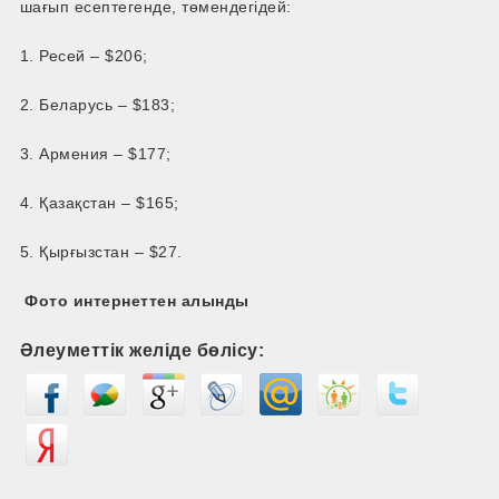
шағып есептегенде, төмендегідей:
1. Ресей – $206;
2. Беларусь – $183;
3. Армения – $177;
4. Қазақстан – $165;
5. Қырғызстан – $27.
Фото интернеттен алынды
Әлеуметтік желіде бөлісу: