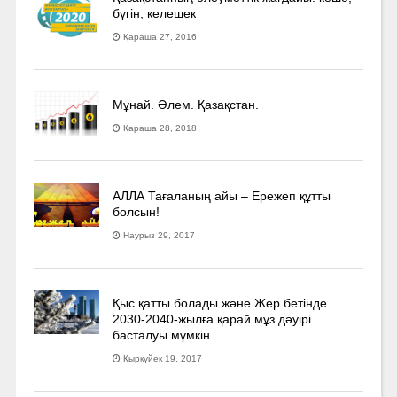
бүгін, келешек
Қараша 27, 2016
Мұнай. Әлем. Қазақстан.
Қараша 28, 2018
АЛЛА Тағаланың айы – Ережеп құтты
болсын!
Наурыз 29, 2017
Қыс қатты болады және Жер бетінде
2030-2040­-жылға қарай мұз дәуірі
басталуы мүмкін…
Қыркүйек 19, 2017