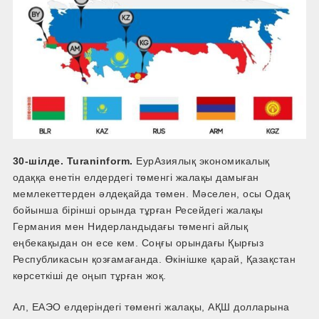
30-шілде. Turaninform.
ЕурАзиялық экономикалық
одаққа енетін елдердегі төменгі жалақы дамыған
мемлекеттерден әлдеқайда төмен. Мәселен, осы Одақ
бойынша бірінші орында тұрған Ресейдегі жалақы
Германия мен Нидерландыдағы төменгі айлық
еңбекақыдан он есе кем. Соңғы орындағы Қырғыз
Республикасын қозғамағанда. Өкінішке қарай, Қазақстан
көрсеткіші де оңып тұрған жоқ.
Ал, ЕАЭО елдеріндегі төменгі жалақы, АҚШ долларына