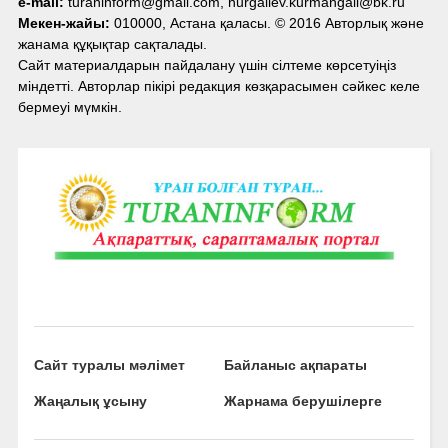
e-mail:
turaninform@gmail.com, nurgaliev.kurmangali@bk.ru
Мекен-жайы:
010000, Астана қаласы. © 2016 Авторлық және
жанама құқықтар сақталады.
Сайт материалдарын пайдалану үшін сілтеме көрсетуіңіз
міндетті. Авторлар пікірі редакция көзқарасымен сәйкес келе
бермеуі мүмкін.
Сайт туралы мәлімет
Байланыс ақпараты
Жаңалық ұсыну
Жарнама берушілерге