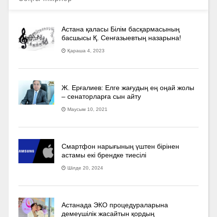
Астана қаласы Білім басқармасының
басшысы Қ. Сенғазыевтың назарына!
Қараша 4, 2023
Ж. Ерғалиев: Елге жағудың ең оңай жолы
– сенаторларға сын айту
Маусым 10, 2021
Смартфон нарығының үштен бірінен
астамы екі брендке тиесілі
Шілде 20, 2024
Астанада ЭКО процедураларына
демеушілік жасайтын қордың