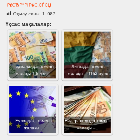
РќСЂР°РІРёС‚СЃСЏ
Оқылу саны:
1 087
Ұқсас мақалалар:
Германияда төменгі
Литвада төменгі
жалақы 1,5 млн…
жалақы – 1153 еуро
Еуроодақ: төменгі
Нидерландыда төменгі
жалақы…
жалақы –…