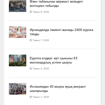
Өзен табанынан вермахт кезіндегі
мотоцикл табылды
Тамыз 8, 2026
Ирландияда төменгі жалақы 2400 еуроға
таяды
Тамыз 7, 2026
Еуропа елдері: өрт шығыны €3
миллиардтың үстіне шықты
Тамыз 4, 2026
Испаниядан 40 мыңға жуық мигрант
шығарылды
Тамыз 1, 2026