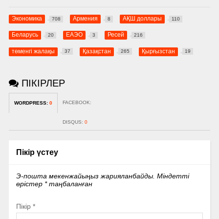
Экономика
Армения
АҚШ доллары
708
8
110
Беларусь
ЕАЭО
Ресей
20
3
216
төменгі жалақы
Қазақстан
Қырғызстан
37
265
19
ПІКІРЛЕР
FACEBOOK:
WORDPRESS:
0
DISQUS:
0
Пікір үстеу
Э-пошта мекенжайыңыз жарияланбайды.
Міндетті
өрістер
*
таңбаланған
Пікір
*