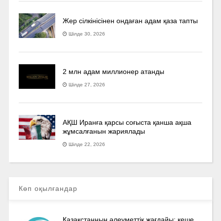
Жер сілкінісінен ондаған адам қаза тапты
Шілде 30, 2026
2 млн адам миллионер атанды
Шілде 27, 2026
АҚШ Иранға қарсы соғыста қанша ақша
жұмсалғанын жариялады
Шілде 22, 2026
Көп оқылғандар
Қазақстанның әлеуметтік жағдайы: кеше,