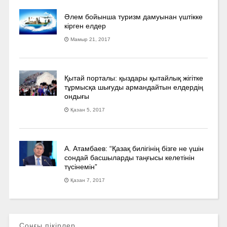
Әлем бойынша туризм дамуынан үштікке
кірген елдер
Мамыр 21, 2017
Қытай порталы: қыздары қытайлық жігітке
тұрмысқа шығуды армандайтын елдердің
ондығы
Қазан 5, 2017
А. Атамбаев: “Қазақ билігінің бізге не үшін
сондай басшыларды таңғысы келетінін
түсінемін”
Қазан 7, 2017
Соңғы пікірлер