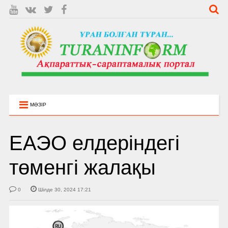
МӘЗІР
ЕАЭО елдеріндегі
төменгі жалақы
0
Шілде 30, 2024 17:21