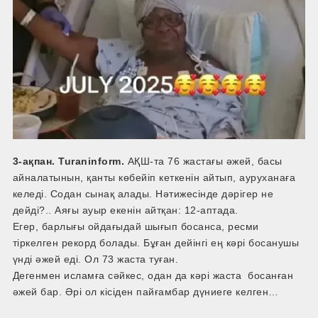
3-ақпан. Turaninform.
АҚШ-та 76 жастағы әжей, басы
айналатынын, қанты көбейіп кеткенін айтып, ауруханаға
келеді. Содан сынақ алады. Нәтижесінде дәрігер не
дейді?.. Аяғы ауыр екенін айтқан: 12-аптада.
Егер, барлығы ойдағыдай шығып босанса, ресми
тіркелген рекорд болады. Бұған дейінгі ең кәрі босанушы
үнді әжей еді. Ол 73 жаста туған.
Дегенмен исламға сәйкес, одан да кәрі жаста босанған
әжей бар. Әрі ол кісіден пайғамбар дүниеге келген…