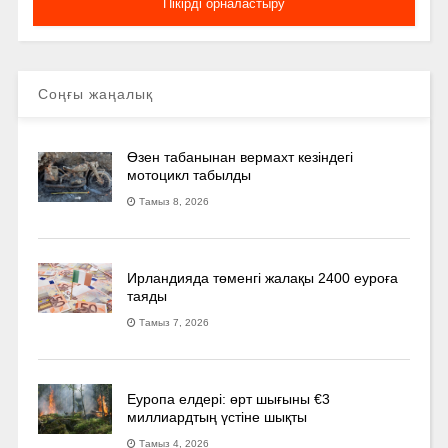
Соңғы жаңалық
Өзен табанынан вермахт кезіндегі
мотоцикл табылды
Тамыз 8, 2026
Ирландияда төменгі жалақы 2400 еуроға
таяды
Тамыз 7, 2026
Еуропа елдері: өрт шығыны €3
миллиардтың үстіне шықты
Тамыз 4, 2026