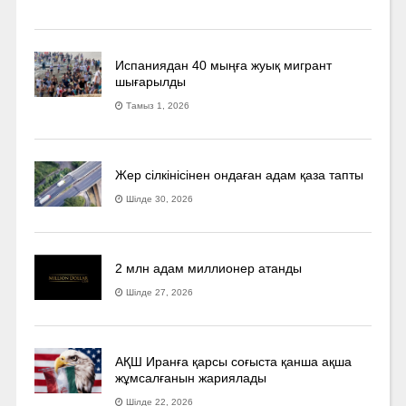
Испаниядан 40 мыңға жуық мигрант
шығарылды
Тамыз 1, 2026
Жер сілкінісінен ондаған адам қаза тапты
Шілде 30, 2026
2 млн адам миллионер атанды
Шілде 27, 2026
АҚШ Иранға қарсы соғыста қанша ақша
жұмсалғанын жариялады
Шілде 22, 2026