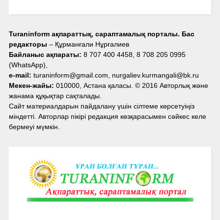
Turaninform ақпараттық, сараптамалық порталы. Бас
редакторы
– Құрманғали Нұрғалиев
Байланыс ақпараты:
8 707 400 4458, 8 708 205 0995
(WhatsApp),
e-mail:
turaninform@gmail.com, nurgaliev.kurmangali@bk.ru
Мекен-жайы:
010000, Астана қаласы. © 2016 Авторлық және
жанама құқықтар сақталады.
Сайт материалдарын пайдалану үшін сілтеме көрсетуіңіз
міндетті. Авторлар пікірі редакция көзқарасымен сәйкес келе
бермеуі мүмкін.