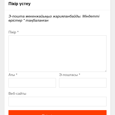
Пікір үстеу
Э-пошта мекенжайыңыз жарияланбайды.
Міндетті
өрістер
*
таңбаланған
Пікір
*
Аты
*
Э-поштасы
*
Веб-сайты