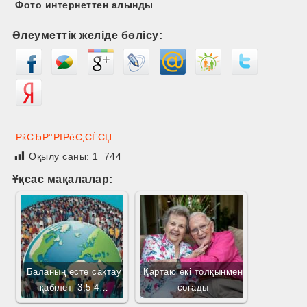
Фото интернеттен алынды
Әлеуметтік желіде бөлісу:
РќСЂР°РІРёС‚СЃСЏ
Оқылу саны:
1 744
Ұқсас мақалалар:
Баланың есте сақтау
Қартаю екі толқынмен
қабілеті 3,5-4…
соғады