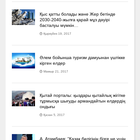
Қыс қатты болады және Жер бетінде
2030-2040­-жылға қарай мұз дәуірі
басталуы мүмкін…
Қыркүйек 19, 2017
Әлем бойынша туризм дамуынан үштікке
кірген елдер
Мамыр 21, 2017
Қытай порталы: қыздары қытайлық жігітке
тұрмысқа шығуды армандайтын елдердің
ондығы
Қазан 5, 2017
А. Атамбаев: “Қазақ билігінің бізге не үшін