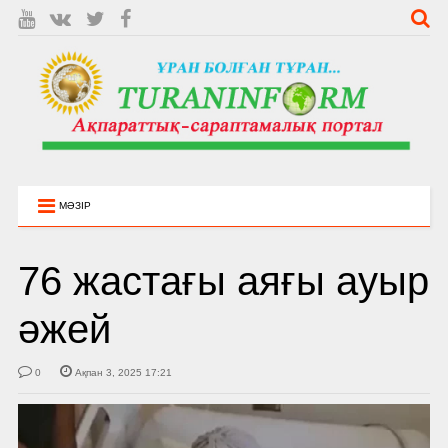
МӘЗІР
76 жастағы аяғы ауыр
әжей
0
Ақпан 3, 2025 17:21