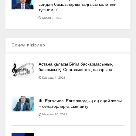
сондай басшыларды таңғысы келетінін
түсінемін”
Қазан 7, 2017
Соңғы пікірлер
Астана қаласы Білім басқармасының
басшысы Қ. Сенғазыевтың назарына!
Қараша 4, 2023
Ж. Ерғалиев: Елге жағудың ең оңай жолы
– сенаторларға сын айту
Маусым 10, 2021