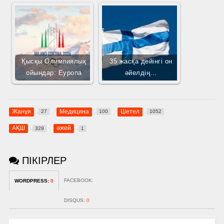
Қысқы Олимпиялық
35 жасқа дейінгі он
ойындар: Еуропа
әйелдің…
Жанұя
Медицина
Шетел
27
100
1052
АҚШ
әжей
329
1
ПІКІРЛЕР
FACEBOOK:
WORDPRESS:
0
DISQUS:
0