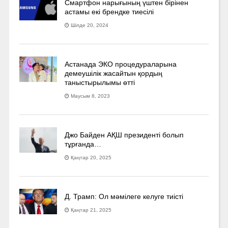
Смартфон нарығының үштен бірінен
астамы екі брендке тиесілі
Шілде 20, 2024
Астанада ЭКО процедураларына
демеушілік жасайтын қордың
таныстырылымы өтті
Маусым 8, 2023
Джо Байден АҚШ президенті болып
тұрғанда…
Қаңтар 20, 2025
Д. Трамп: Ол мәмілеге келуге тиісті
Қаңтар 21, 2025