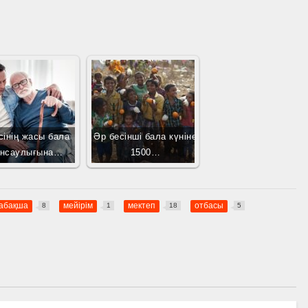
сінің жасы бала
Әр бесінші бала күніне
енсаулығына…
1500…
абақша
мейірім
мектеп
отбасы
8
1
18
5