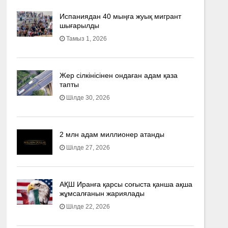
Испаниядан 40 мыңға жуық мигрант
шығарылды
Тамыз 1, 2026
Жер сілкінісінен ондаған адам қаза
тапты
Шілде 30, 2026
2 млн адам миллионер атанды
Шілде 27, 2026
АҚШ Иранға қарсы соғыста қанша ақша
жұмсалғанын жариялады
Шілде 22, 2026