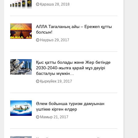
Қараша 28, 2018
АЛЛА Тағаланың айы – Ережеп құтты
болсын!
Наурыз 29, 2017
Қыс қатты болады және Жер бетінде
2030-2040­-жылға қарай мұз дәуірі
басталуы мүмкін…
Қыркүйек 19, 2017
Әлем бойынша туризм дамуынан
үштікке кірген елдер
Мамыр 21, 2017