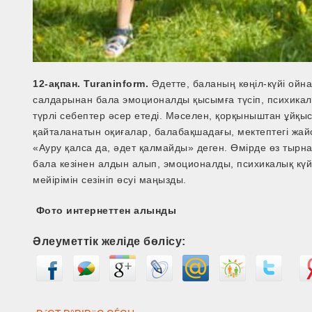
12-ақпан. Turaninform.
Әдетте, баланың көңіл-күйі ойна
салдарынан бала эмоционалды қысымға түсіп, психикалық
түрлі себептер әсер етеді. Мәселен, қорқыныштан ұйқыс
қайталанатын оқиғалар, балабақшадағы, мектептегі жайс
«Ауру қалса да, әдет қалмайды» деген. Өмірде өз тырна
бала кезінен алдын алып, эмоционалды, психикалық күй
мейірімін сезініп өсуі маңызды.
Фото интернеттен алынды
Әлеуметтік желіде бөлісу: