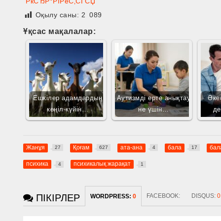
РќСЂР°РІРёС‚СЃСЏ
Оқылу саны:
2 089
Ұқсас мақалалар:
Ешкілер адамдардың
Аутизмді ерте анықтау
Әке
көңіл-күйін…
не үшін…
д
Жанұя
Қоғам
ата-ана
бала
бал
27
627
4
17
психика
психикалық жарақат
4
1
ПІКІРЛЕР
FACEBOOK:
DISQUS:
0
WORDPRESS:
0