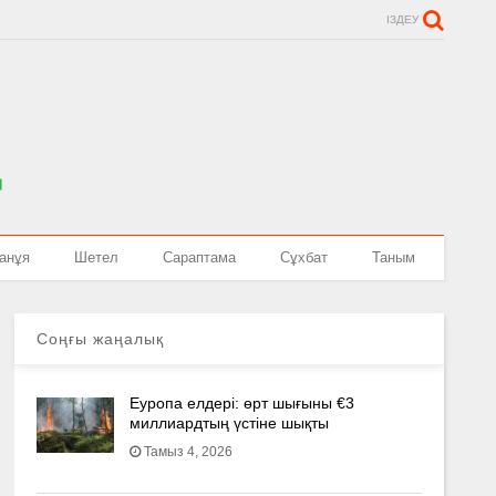
ІЗДЕУ
анұя
Шетел
Сараптама
Сұхбат
Таным
Соңғы жаңалық
Еуропа елдері: өрт шығыны €3
миллиардтың үстіне шықты
Тамыз 4, 2026