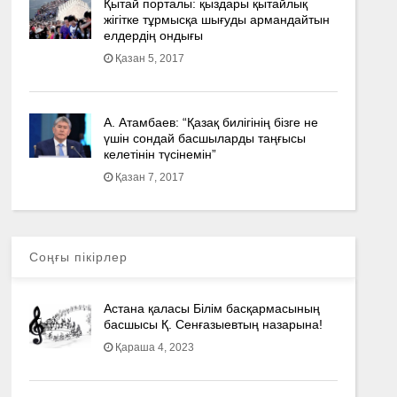
Қытай порталы: қыздары қытайлық
жігітке тұрмысқа шығуды армандайтын
елдердің ондығы
Қазан 5, 2017
А. Атамбаев: “Қазақ билігінің бізге не
үшін сондай басшыларды таңғысы
келетінін түсінемін”
Қазан 7, 2017
Соңғы пікірлер
Астана қаласы Білім басқармасының
басшысы Қ. Сенғазыевтың назарына!
Қараша 4, 2023