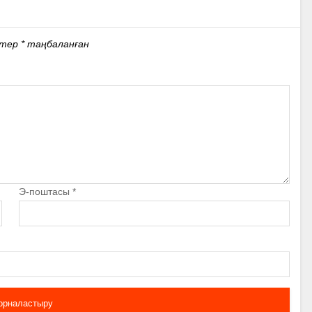
стер
*
таңбаланған
Э-поштасы
*