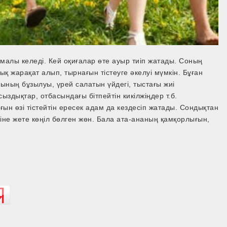
малы келеді. Кей оқиғалар өте ауыр тиіп жатады. Соның
 жарақат алып, тырнағын тістеуге әкелуі мүмкін. Бұған
ының бұзылуы, үрей салатын үйдегі, тыстағы жиі
ыздықтар, отбасындағы бітпейтін кикілжіңдер т.б.
ғын өзі тістейтін ересек адам да кездесіп жатады. Сондықтан
іне жете көңіл бөлген жөн. Бала ата-ананың қамқорлығын,