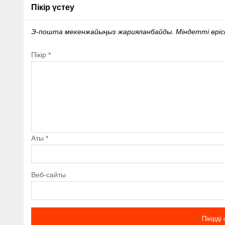
Пікір үстеу
Э-пошта мекенжайыңыз жарияланбайды.
Міндетті өрі
Пікір
*
Аты
*
Веб-сайты