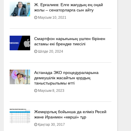
Ж. Ерғалиев: Елге жағудың ең оңай
жолы – сенаторларға сын айту
Маусым 10, 2021
Смартфон нарығының үштен бірінен
астамы екі брендке тиесілі
Шілде 20, 2024
Астанада ЭКО процедураларына
демеушілік жасайтын қордың
таныстырылымы өтті
Маусым 8, 2023
Жемқорлық бойынша да еліміз Ресей
және Иранмен «көрші» тұр
Қаңтар 30, 2017