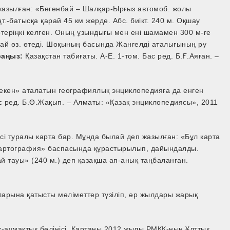
жазылған: «Бөгенбай – Шалқар-Ырғыз автомоб. жолы
.-батысқа қарай 45 км жерде. Абс. биікт. 240 м. Оқшау
өтеріңкі келген. Оның ұзындығы мен ені шамамен 300 м-ге
ысай өз. өтеді. Шоқының басында Жангелді аталығының ру
раңыз:
Қазақстан табиғаты. А-Е. 1-том. Бас ред. Б.Ғ.Аяған. –
мекен» аталатын географиялық энциклопедияға да енген
 ред. Б.Ө.Жақып. – Алматы: «Қазақ энциклопедиясы», 2011
сі туралы карта бар. Мұнда былай деп жазылған: «Бұл карта
артография» баспасында құрастырылып, дайындалды.
ай тауы» (240 м.) деп қазақша ап-анық таңбаланған.
ларына қатысты мәліметтер түзіліп, әр жылдары жарық
к-аумақтық бөлінісі. Картаны 2012 жылы РМҚК-ның Ұлттық