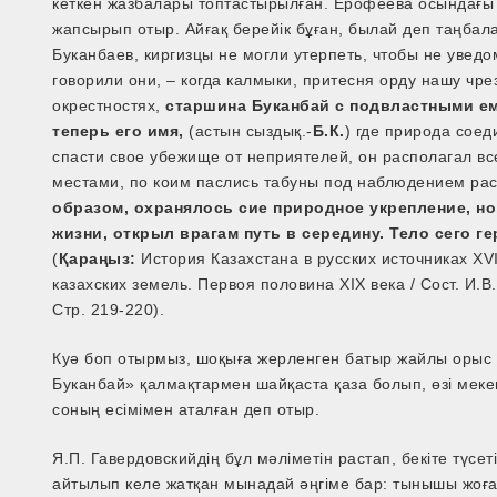
кеткен жазбалары топтастырылған. Ерофеева осындағы 
жапсырып отыр. Айғақ берейік бұған, былай деп таңбал
Буканбаев, киргизцы не могли утерпеть, чтобы не уведо
говорили они, – когда калмыки, притесня орду нашу чре
окрестностях,
старшина Буканбай с подвластными ем
теперь его имя,
(астын сыздық.-
Б.К.
) где природа сое
спасти свое убежище от неприятелей, он располагал в
местами, по коим паслись табуны под наблюдением р
образом, охранялось сие природное укрепление, но
жизни, открыл врагам путь в середину. Тело сего г
(
Қараңыз:
История Казахстана в русских источниках XV
казахских земель. Первоя половина XIX века / Сост. И.В
Стр. 219-220).
Куә боп отырмыз, шоқыға жерленген батыр жайлы орыс 
Буканбай» қалмақтармен шайқаста қаза болып, өзі меке
соның есімімен аталған деп отыр.
Я.П. Гавердовскийдің бұл мәліметін растап, бекіте түсе
айтылып келе жатқан мынадай әңгіме бар: тынышы жоғал