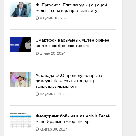
Ж. Ерғалиев: Елге жағудың ең оңай
жолы – сенаторларға сын айту
Маусым 10, 2021
Смартфон нарығының үштен бірінен
астамы екі брендке тиесілі
Шілде 20, 2024
Астанада ЭКО процедураларына
демеушілік жасайтын қордың
таныстырылымы өтті
Маусым 8, 2023
Жемқорлық бойынша да еліміз Ресей
және Иранмен «көрші» тұр
Қаңтар 30, 2017