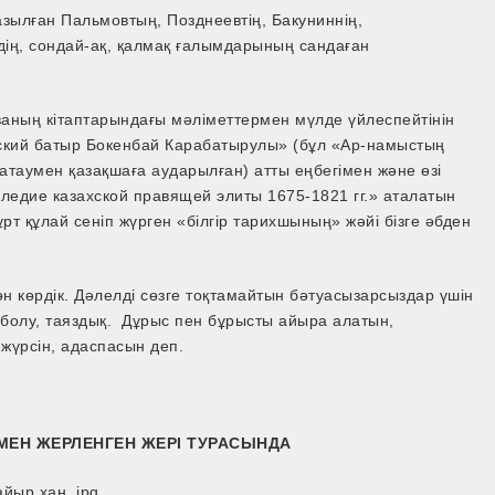
азылған Пальмовтың, Позднеевтің, Бакуниннің,
дің, сондай-ақ, қалмақ ғалымдарының сандаған
ваның кітаптарындағы мәліметтермен мүлде үйлеспейтінін
хский батыр Бокенбай Карабатырулы» (бұл «Ар-намыстың
атаумен қазақшаға аударылған) атты еңбегімен және өзі
следие казахской правящей элиты 1675-1821 гг.» аталатын
т құлай сеніп жүрген «білгір тарихшының» жәйі бізге әбден
 көрдік. Дәлелді сөзге тоқтамайтын бәтуасызарсыздар үшін
р болу, таяздық. Дұрыс пен бұрысты айыра алатын,
 жүрсін, адаспасын деп.
МЕН ЖЕРЛЕНГЕН ЖЕРІ ТУРАСЫНДА