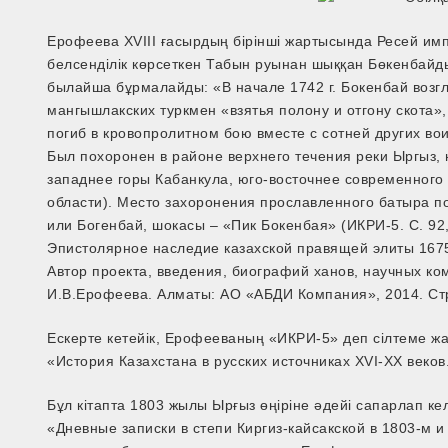
Ерофеева XVIII ғасырдың бірінші жартысында Ресей и
белсенділік көрсеткен Табын руынан шыққан Бөкенбайд
былайша бұрмалайды: «В начале 1742 г. Бокенбай возгл
мангышлакских туркмен «взятья полону и отгону скота»
погиб в кровопролитном бою вместе с сотней других вои
Был похоронен в районе верхнего течения реки Ыргыз,
западнее горы Кабанкула, юго-восточнее современного
области). Место захоронения прославленного батыра по
или Богенбай, шокасы – «Пик Бокенбая» (ИКРИ-5. С. 92,
Эпистолярное наследие казахской правящей элиты 1675-
Автор проекта, введения, биографий ханов, научных ко
И.В.Ерофеева. Алматы: АО «АБДИ Компания», 2014. Стр
Ескерте кетейік, Ерофееваның «ИКРИ-5» деп сілтеме жа
«История Казахстана в русских источниках XVI-XX веко
Бұл кітапта 1803 жылы Ырғыз өңіріне әдейі сапарлап к
«Дневные записки в степи Киргиз-кайсакской в 1803-м и 