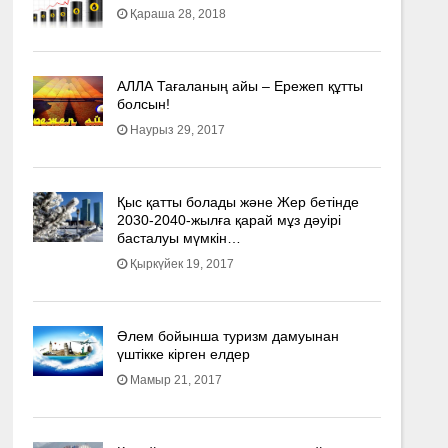
Қараша 28, 2018
АЛЛА Тағаланың айы – Ережеп құтты
болсын!
Наурыз 29, 2017
Қыс қатты болады және Жер бетінде
2030-2040­-жылға қарай мұз дәуірі
басталуы мүмкін…
Қыркүйек 19, 2017
Әлем бойынша туризм дамуынан
үштікке кірген елдер
Мамыр 21, 2017