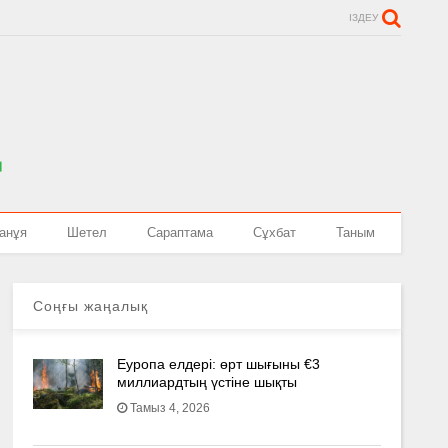
ІЗДЕУ
анұя
Шетел
Сараптама
Сұхбат
Таным
Соңғы жаңалық
Еуропа елдері: өрт шығыны €3
миллиардтың үстіне шықты
Тамыз 4, 2026