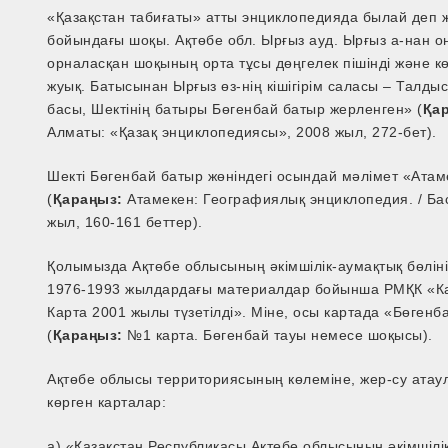
«Қазақстан табиғаты» атты энциклопедияда былай деп 
бойындағы шоқы. Ақтөбе обл. Ырғыз ауд. Ырғыз а-нан оңт
орналасқан шоқының орта тұсы дөңгелек пішінді және к
жуық. Батысынан Ырғыз өз-нің кішігірім саласы – Талд
басы, Шектінің батыры Бөгенбай батыр жерленген» (
Қа
Алматы: «Қазақ энциклопедиясы», 2008 жыл, 272-бет).
Шекті Бөгенбай батыр жөніндегі осындай мәлімет «Ата
(
Қараңыз:
Атамекен: Географиялық энциклопедия. / Бас
жыл, 160-161 беттер).
Қолымызда Ақтөбе облысының әкімшілік-аумақтық бөліні
1976-1993 жылдардағы материалдар бойынша РМҚК «К
Карта 2001 жылы түзетілді». Міне, осы картада «Бөгенб
(
Қараңыз:
№1 карта. Бөгенбай тауы немесе шоқысы).
Ақтөбе облысы территориясының көлеміне, жер-су атау
көрген карталар:
а) «Қазақстан Республикасы Ақтөбе облысының әкімшілі