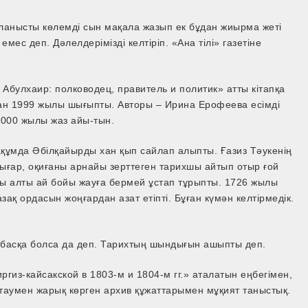
йланысты көлемді сын мақала жазып ек бұдан жиырма жеті
мес деп. Дәлелдерімізді келтіріп. «Ана тілі» газетіне
н Абулхаир: полководец, правитель и политик» атты кітапқа
дан 1999 жылы шығыпты. Авторы – Ирина Ерофеева есімді
2000 жылы жаз айы-тын.
ақұмда Әбілқайырды хан қып сайлап алыпты. Ғазиз Тәукенің
 шығар, оқиғаны арнайы зерттеген тарихшы айтып отыр ғой
анды алты ай бойы жауға бермей ұстап тұрыпты. 1726 жылы
қ ордасын жоңғардан азат етіпті. Бұған күмән келтірмедік.
лі басқа болса да деп. Тарихтың шындығын ашыпты деп.
ргиз-кайсакской в 1803-м и 1804-м гг.» аталатын еңбегімен,
атаумен жарық көрген архив құжаттарымен мұқият таныстық.