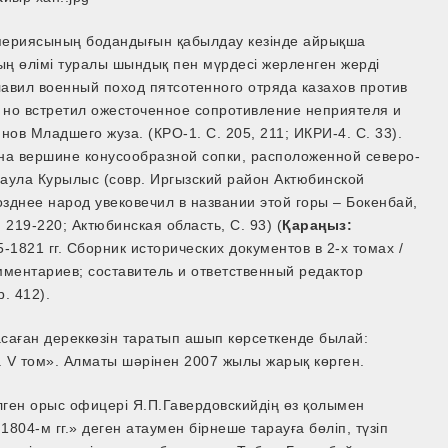
мпериясының бодандығын қабылдау кезінде айрықша
ың өлімі туралы шындық пен мүрдесі жерленген жерді
авил военный поход пятсотенного отряда казахов против
, но встретил ожесточенное сопротивление неприятеля и
нов Младшего жуза. (КРО-1. С. 205, 211; ИКРИ-4. С. 33).
 на вершине конусообразной сопки, расположенной северо-
 аула Курылыс (совр. Иргызский район Актюбинской
зднее народ увековечил в названии этой горы – Бокенбай,
 219-220; Актюбинская область, С. 93) (
Қараңыз:
1821 гг. Сборник исторических документов в 2-х томах /
мментариев; составитель и ответственный редактор
. 412).
саған дереккөзін таратып ашып көрсеткенде былай:
в. V том». Алматы шәрінен 2007 жылы жарық көрген.
елген орыс офицері Я.П.Гавердовскийдің өз қолымен
1804-м гг.» деген атаумен бірнеше тарауға бөліп, түзіп