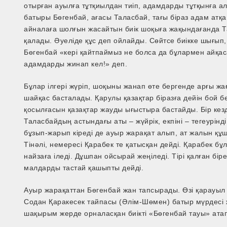
отырған ауылға тұтқиылдан тиіп, адамдарды тұтқынға а
батыры Бөгенбай, ағасы Таласбай, тағы біраз адам атқа
айналаға шолғын жасайтын биік шоқыға жақындағанда Т
қалады. Әуеліде құс деп ойлайды. Сөйтсе биікке шығы
Бөгенбай «кері қайтпаймыз не болса да бұлармен айқас
адамдарды жинап кел!» деп.
Бұлар ілгері жүріп, шоқыны жанап өте бергенде арғы ж
шайқас басталады. Қарулы қазақтар біразға дейін бой бе
қосылғасын қазақтар жауды ығыстыра бастайды. Бір кез
Таласбайдың астындағы аты – жүйрік, екпіні – тегеурінд
бұзып-жарып кіреді де ауыр жарақат алып, ат жалын қ
Тінәлі, немересі Қарабек те қатысқан дейді. Қарабек б
найзаға іледі. Дұшпан ойсырай жеңіледі. Тірі қалған б
малдарды тастай қашыпты дейді.
Ауыр жарақаттан Бөгенбай жан тапсырады. Өзі қарауыл 
Содан Қаракесек тайпасы (Әлім-Шөмен) батыр мүрдесі 
шақырым жерде орналасқан биікті «Бөгенбай тауы» атап