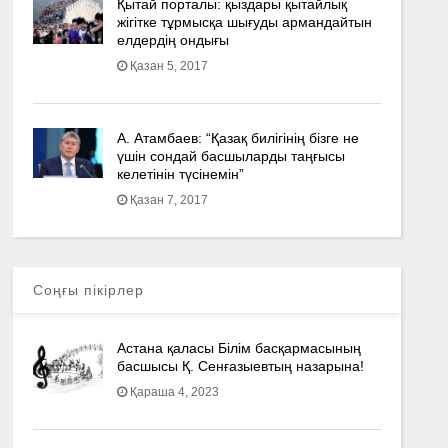
Қытай порталы: қыздары қытайлық
жігітке тұрмысқа шығуды армандайтын
елдердің ондығы
Қазан 5, 2017
А. Атамбаев: “Қазақ билігінің бізге не
үшін сондай басшыларды таңғысы
келетінін түсінемін”
Қазан 7, 2017
Соңғы пікірлер
Астана қаласы Білім басқармасының
басшысы Қ. Сенғазыевтың назарына!
Қараша 4, 2023