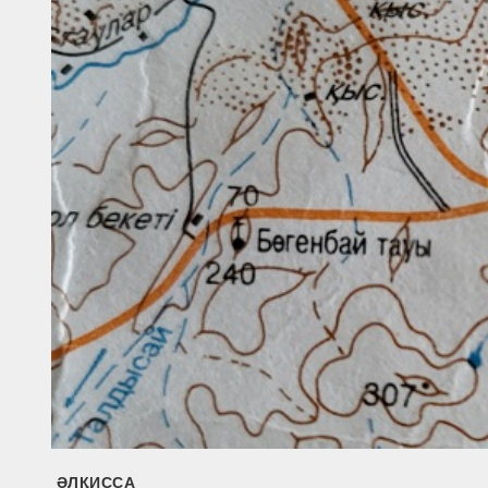
ӘЛҚИССА