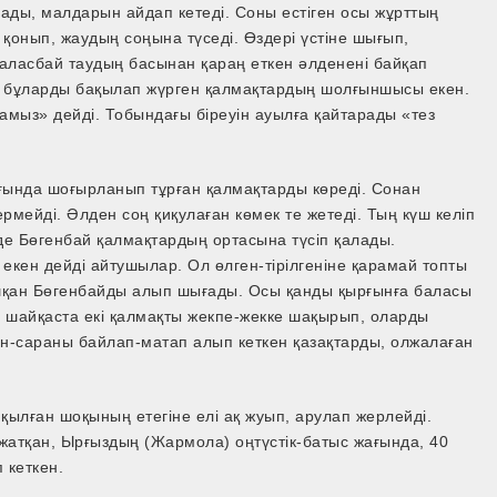
лады, малдарын айдап кетеді. Соны естіген осы жұрттың
 қонып, жаудың соңына түседі. Өздері үстіне шығып,
аласбай таудың басынан қараң еткен әлденені байқап
п, бұларды бақылап жүрген қалмақтардың шолғыншысы екен.
амыз» дейді. Тобындағы біреуін ауылға қайтарады «тез
ағында шоғырланып тұрған қалмақтарды көреді. Сонан
рмейді. Әлден соң қиқулаған көмек те жетеді. Тың күш келіп
де Бөгенбай қалмақтардың ортасына түсіп қалады.
і екен дейді айтушылар. Ол өлген-тірілгеніне қарамай топты
ұшқан Бөгенбайды алып шығады. Осы қанды қырғынға баласы
ұл шайқаста екі қалмақты жекпе-жекке шақырып, оларды
ірен-сараны байлап-матап алып кеткен қазақтарды, олжалаған
қылған шоқының етегіне елі ақ жуып, арулап жерлейді.
жатқан, Ырғыздың (Жармола) оңтүстік-батыс жағында, 40
 кеткен.