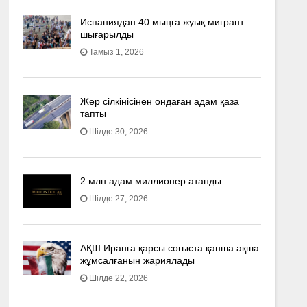
Испаниядан 40 мыңға жуық мигрант
шығарылды
Тамыз 1, 2026
Жер сілкінісінен ондаған адам қаза
тапты
Шілде 30, 2026
2 млн адам миллионер атанды
Шілде 27, 2026
АҚШ Иранға қарсы соғыста қанша ақша
жұмсалғанын жариялады
Шілде 22, 2026