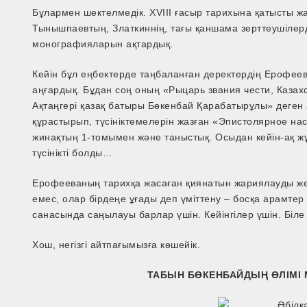
Бұлармен шектелмедік. XVIII ғасыр тарихына қатысты ж
Тынышпаевтың, Златкиннің, тағы қаншама зерттеушілер
монографияларын ақтардық.
Кейін бұл еңбектерде таңбаланған деректердің Ерофее
аңғардық. Бұдан соң оның «Рыцарь звания чести, Каза
Ақтаңгері қазақ батыры Бөкенбай Қарабатырұлы» деген 
құрастырып, түсініктемелерін жазған «Эпистолярное на
жинақтың 1-томымен және таныстық. Осыдан кейін-ақ жұр
түсінікті болды…
Ерофееваның тарихқа жасаған қиянатын жариялауды жөн
емес, олар бірдеңе ұғады деп үміттену – босқа арамте
санасында саңылауы барлар үшін. Кейінгілер үшін. Біле
Хош, негізгі айтпағымызға көшейік.
ТАБЫН БӨКЕНБАЙДЫҢ ӨЛІМІ 