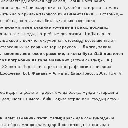
мәліметтерді өрескел бұрмалап, Табын Бөкенбайға
анған онда: «При воззрении на Буканбаевы горы и на маяк
мить нас о причине такового их наименования. «В старину, –
з набеги, оставались обитать частью в здешних
у аулами имел главное кочевье в горах, носящих
динила все выгоды, потребные для жизни. Чтобы вернее
сегда свой в долине, окруженной отовсюду возвышенными
асставленных на вершине гор караулов…
Долго, таким
, наконец, жестокое сражение, в коем Буканбай лишился
ероя погребено на горе маячной»
(астын сыздық.-
Б.К.
)
I-XX веков. Первые историко-этнографческие описания
.Ерофеева, Б.Т. Жанаев – Алматы: Дайк-Пресс, 2007. Том. V.
офицері таңбалаған дерек мүлде басқа, мұнда «старшина
ндеп, шолғын қылған биік шоқыға жерленген, таудың атауы
тін, алыс заманнан жетіп, халық арасында осы күнгедейін
ған бір заманда қалмақтар Шекті елінің шет жағында