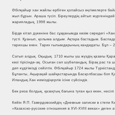
Әбілқайыр хан жайлы өрбіген қолайсыз әңгімелерге ба
жыл бұрын. Араша түсіп. Біреулердің айтып жүргеніндей е
жарияладық, 1998 жылы.
Бірде кітап дүкеніне бас сұққанымда көзім сөредегі «Ха
түсті. Қуанып, қолыма алдым. Ақтара бастадым. Баспа
тарихшы екен. Тарих ғылымдарының кандидаты. Бұл – 
Сатып алдық. Оқыдық. 1710 жылы үш жүздің қазағы Қар
көзі тірісінде-ақ. Осыған сәл шүбәландық. Бірақ рас та
деп күдігімізді сейілтік. Әбілқайыр 1724 жылы Түркіст
Бұланты, Аңырақай шайқастарында Басқолбасшы боп Қаза
Иландық.Хан иеміздіңерлік ісіне сүйсіндік.
Бек риза болдық, қазақтың бағына туған қыз екен, нәсі
Кейін Я.П. Гавердовскийдің «Дневные записки в степи Ки
«Казахско-русские отношения в XVI-XVIII веках» деген 