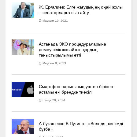
Ж. Ерғалиев: Елге жағудың ең оңай жолы
– сенаторларға сын айту
Маусым 10, 2021
Астанада ЭКО процедураларына
демеушілік жасайтын қордың
таныстырылымы өтті
Маусым 8, 2023
Смартфон нарығының үштен бірінен
астамы екі брендке тиесілі
Шілде 20, 2024
А.Лукашенко В.Путинге: «Володя, кешімді
бұзба»