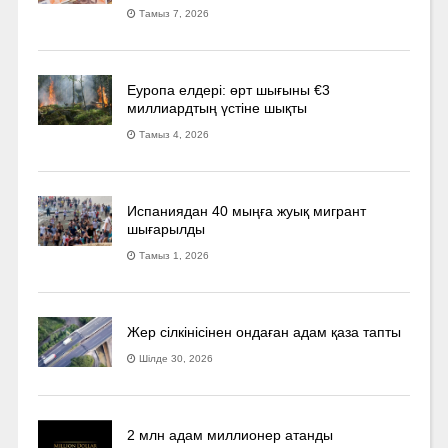
Тамыз 7, 2026
Еуропа елдері: өрт шығыны €3
миллиардтың үстіне шықты
Тамыз 4, 2026
Испаниядан 40 мыңға жуық мигрант
шығарылды
Тамыз 1, 2026
Жер сілкінісінен ондаған адам қаза тапты
Шілде 30, 2026
2 млн адам миллионер атанды