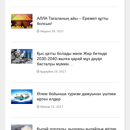
АЛЛА Тағаланың айы – Ережеп құтты
болсын!
Наурыз 29, 2017
Қыс қатты болады және Жер бетінде
2030-2040­-жылға қарай мұз дәуірі
басталуы мүмкін…
Қыркүйек 19, 2017
Әлем бойынша туризм дамуынан үштікке
кірген елдер
Мамыр 21, 2017
Қытай порталы: қыздары қытайлық жігітке