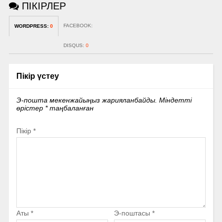
ПІКІРЛЕР
FACEBOOK:
WORDPRESS:
0
DISQUS:
0
Пікір үстеу
Э-пошта мекенжайыңыз жарияланбайды.
Міндетті
өрістер
*
таңбаланған
Пікір
*
Аты
*
Э-поштасы
*