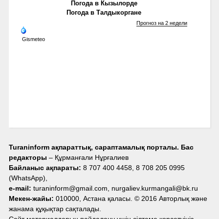
Погода в Кызылорде
Погода в Талдыкоргане
Прогноз на 2 недели
Gismeteo
Turaninform ақпараттық, сараптамалық порталы. Бас
редакторы
– Құрманғали Нұрғалиев
Байланыс ақпараты:
8 707 400 4458, 8 708 205 0995
(WhatsApp),
e-mail:
turaninform@gmail.com, nurgaliev.kurmangali@bk.ru
Мекен-жайы:
010000, Астана қаласы. © 2016 Авторлық және
жанама құқықтар сақталады.