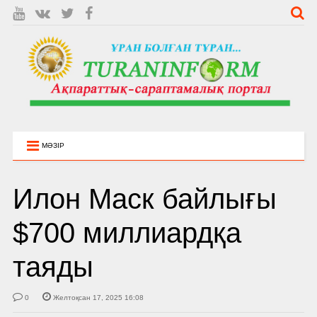
МӘЗІР
Илон Маск байлығы
$700 миллиардқа
таяды
0
Желтоқсан 17, 2025 16:08