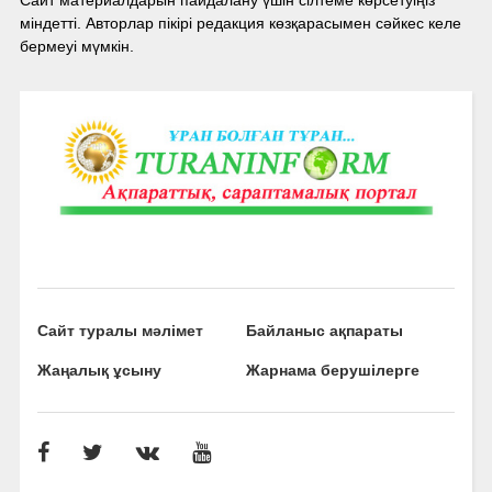
Сайт материалдарын пайдалану үшін сілтеме көрсетуіңіз
міндетті. Авторлар пікірі редакция көзқарасымен сәйкес келе
бермеуі мүмкін.
Сайт туралы мәлімет
Байланыс ақпараты
Жаңалық ұсыну
Жарнама берушілерге