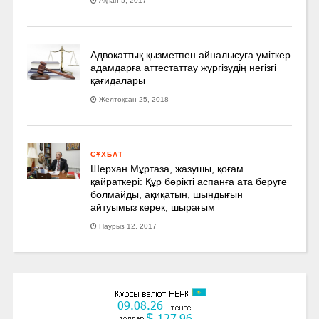
Ақпан 5, 2017
Адвокаттық қызметпен айналысуға үмiткер
адамдарға аттестаттау жүргізудің негізгі
қағидалары
Желтоқсан 25, 2018
СҰХБАТ
Шерхан Мұртаза, жазушы, қоғам
қайраткері: Құр бөрікті аспанға ата беруге
болмайды, ақиқатын, шындығын
айтуымыз керек, шырағым
Наурыз 12, 2017