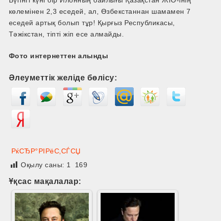
Бүгінгі күні бір Илонның байлығы Қазақстан ЖІӨ-інің
көлемінен 2,3 еседей, ал, Өзбекстаннан шамамен 7
еседей артық болып тұр! Қырғыз Республикасы,
Тәжікстан, тіпті жіп есе алмайды.
Фото интернеттен алынды
Әлеуметтік желіде бөлісу:
РќСЂР°РІРёС‚СЃСЏ
Оқылу саны:
1 169
Ұқсас мақалалар: