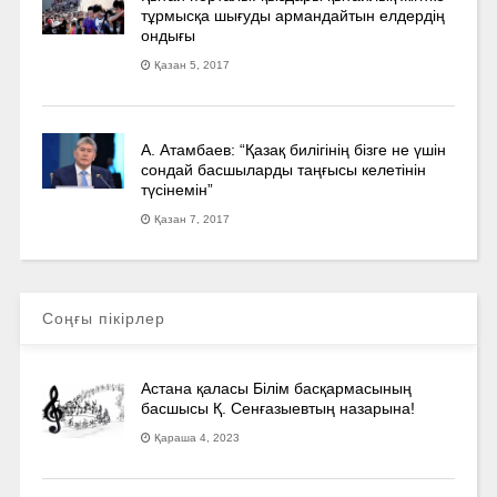
тұрмысқа шығуды армандайтын елдердің
ондығы
Қазан 5, 2017
А. Атамбаев: “Қазақ билігінің бізге не үшін
сондай басшыларды таңғысы келетінін
түсінемін”
Қазан 7, 2017
Соңғы пікірлер
Астана қаласы Білім басқармасының
басшысы Қ. Сенғазыевтың назарына!
Қараша 4, 2023