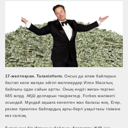
17-желтоқсан. Turaninform.
Онсыз да әлем байларын
бастап келе жатқан әйгілі миллиардер Илон Масктың
байлығы одан сайын артты. Оның ендігі жиған-тергені
685 млрд. АҚШ долларын төңіректеді. Forbes мәліметі
осындай. Мұндай ақшаға кенелген жан баласы жоқ. Егер,
ресми тіркелген байлардың арғы-бергі уақыттағы тізіміне
көз салсақ.