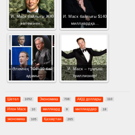
И. Маск байлығы ЖІӨ
И. Маск байлығы $140
көлемінен…
миллиардқа…
Әлемнің TOP-10 бай
И. Маск – тұңғыш
адамы
триллионер!
Шетел
Экономика
АҚШ доллары
1052
708
110
Илон Маск
миллиард
миллиардер
10
9
18
экономика
Қазақстан
105
265