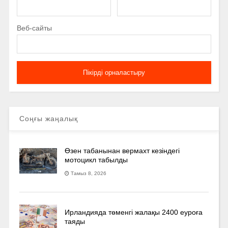
Веб-сайты
Соңғы жаңалық
Өзен табанынан вермахт кезіндегі
мотоцикл табылды
Тамыз 8, 2026
Ирландияда төменгі жалақы 2400 еуроға
таяды