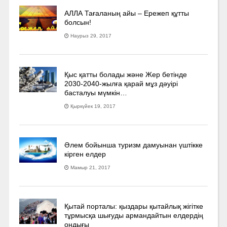
АЛЛА Тағаланың айы – Ережеп құтты
болсын!
Наурыз 29, 2017
Қыс қатты болады және Жер бетінде
2030-2040­-жылға қарай мұз дәуірі
басталуы мүмкін…
Қыркүйек 19, 2017
Әлем бойынша туризм дамуынан үштікке
кірген елдер
Мамыр 21, 2017
Қытай порталы: қыздары қытайлық жігітке
тұрмысқа шығуды армандайтын елдердің
ондығы