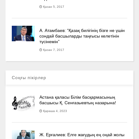
Қазан 5, 2017
А. Атамбаев: “Қазақ билігінің бізге не үшін
сондай басшыларды таңғысы келетінін
түсінемін”
Қазан 7, 2017
Соңғы пікірлер
Астана қаласы Білім басқармасының
басшысы Қ. Сенғазыевтың назарына!
Қараша 4, 2023
Ж. Ерғалиев: Елге жағудың ең оңай жолы