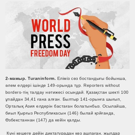
2-мамыр. Turaninform.
Еліміз сөз бостандығы бойынша,
әлем елдері ішінде 149-орында тұр. Reporters without
borders-тің талдау нәтижесі осындай. Қазақстан шекті 100
ұпайдан 34,41 ғана алған. Былтыр 141-орынға шығып,
Орталық Азия елдерін бастаған болатынбыз. Осылайша,
биыл Қырғыз Республикасын (146) былай қойғанда,
Өзбекстаннан (147) да кейін қалды.
Күні кешеге дейін диктатурадан көз ашпаған, жылдар