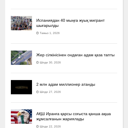
Испаниядан 40 мыңға жуық мигрант
шығарылды
Тамыз 1, 2026
Жер сілкінісінен ондаған адам қаза тапты
Шілде 30, 2026
2 млн адам миллионер атанды
Шілде 27, 2026
АҚШ Иранға қарсы соғыста қанша ақша
жұмсалғанын жариялады
Шілде 22, 2026