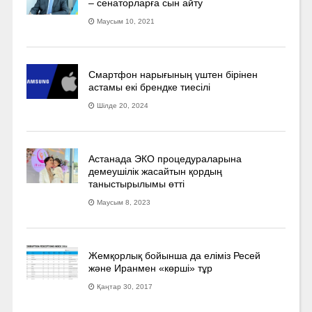
– сенаторларға сын айту
Маусым 10, 2021
Смартфон нарығының үштен бірінен
астамы екі брендке тиесілі
Шілде 20, 2024
Астанада ЭКО процедураларына
демеушілік жасайтын қордың
таныстырылымы өтті
Маусым 8, 2023
Жемқорлық бойынша да еліміз Ресей
және Иранмен «көрші» тұр
Қаңтар 30, 2017