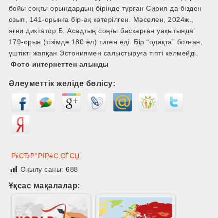
бойы соңғы орындардың бірінде тұрған Сирия да бізден
озып, 141-орынға бір-ақ көтерілген. Мәселен, 2024ж.,
яғни диктатор Б. Асадтың соңғы басқарған уақытында
179-орын (тізімде 180 ел) тиген еді. Бір “одақта” болған,
үштікті жапқан Эстониямен салыстыруға тіпті келмейді.
Фото интернеттен алынды
Әлеуметтік желіде бөлісу:
РќСЂР°РІРёС‚СЃСЏ
Оқылу саны:
688
Ұқсас мақалалар: