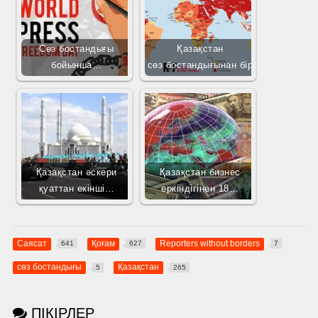
Сөз бостандығы
Қазақстан
бойынша…
сөз бостандығынан бір
Қазақстан әскери
Қазақстан бизнес
қуаттан екінші…
еркіндігінен 18…
Саясат
Қоғам
Reporters without borders
641
627
7
сөз бостандығы
Қазақстан
5
265
ПІКІРЛЕР