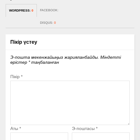
FACEBOOK:
WORDPRESS:
0
DISQUS:
0
Пікір үстеу
Э-пошта мекенжайыңыз жарияланбайды.
Міндетті
өрістер
*
таңбаланған
Пікір
*
Аты
*
Э-поштасы
*