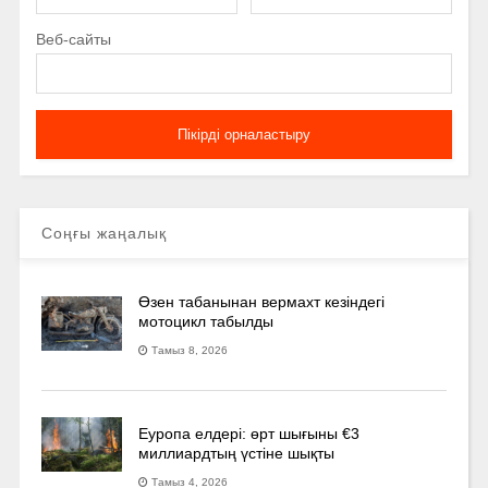
Веб-сайты
Соңғы жаңалық
Өзен табанынан вермахт кезіндегі
мотоцикл табылды
Тамыз 8, 2026
Еуропа елдері: өрт шығыны €3
миллиардтың үстіне шықты
Тамыз 4, 2026