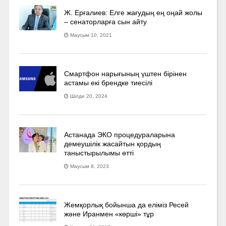
Ж. Ерғалиев: Елге жағудың ең оңай жолы
– сенаторларға сын айту
Маусым 10, 2021
Смартфон нарығының үштен бірінен
астамы екі брендке тиесілі
Шілде 20, 2024
Астанада ЭКО процедураларына
демеушілік жасайтын қордың
таныстырылымы өтті
Маусым 8, 2023
Жемқорлық бойынша да еліміз Ресей
және Иранмен «көрші» тұр