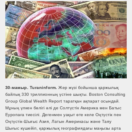
30-мамыр. Turaninform.
Жер жүзі бойынша қаржылық
байлық 330 триллионның үстіне шықты. Boston Consulting
Group Global Wealth Report таратқан ақпарат осындай.
Мұның үлкен бөлігі әлі де Солтүстік Америка мен Батыс
Еуропаға тиесілі. Дегенмен уақыт өте келе Оңтүстік пен
Оңтүстік-Шығыс Азия, Латын Америкасы және Таяу
Шығыс күшейіп, қаржылық географиядағы маңызы арта