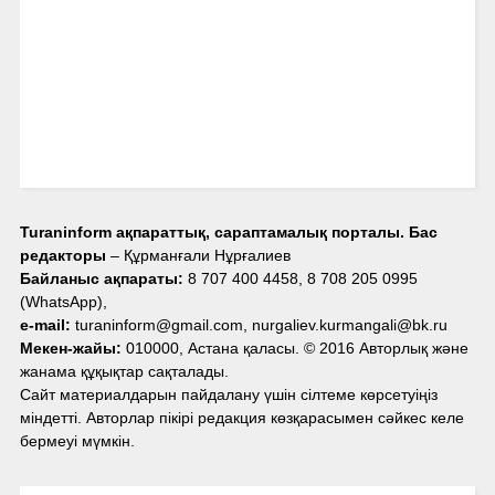
Turaninform ақпараттық, сараптамалық порталы. Бас
редакторы
– Құрманғали Нұрғалиев
Байланыс ақпараты:
8 707 400 4458, 8 708 205 0995
(WhatsApp),
e-mail:
turaninform@gmail.com, nurgaliev.kurmangali@bk.ru
Мекен-жайы:
010000, Астана қаласы. © 2016 Авторлық және
жанама құқықтар сақталады.
Сайт материалдарын пайдалану үшін сілтеме көрсетуіңіз
міндетті. Авторлар пікірі редакция көзқарасымен сәйкес келе
бермеуі мүмкін.