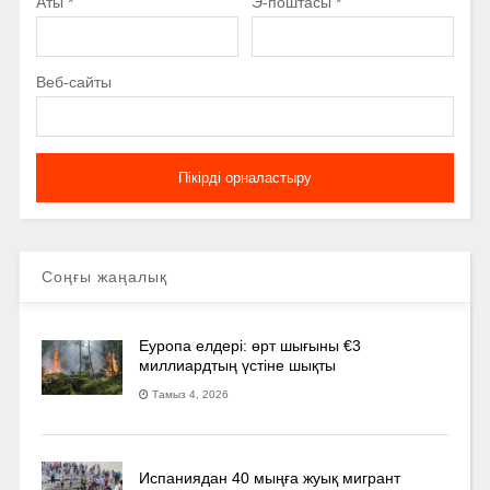
Аты
*
Э-поштасы
*
Веб-сайты
Соңғы жаңалық
Еуропа елдері: өрт шығыны €3
миллиардтың үстіне шықты
Тамыз 4, 2026
Испаниядан 40 мыңға жуық мигрант