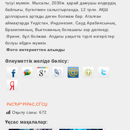
түсуі мүмкін. Мысалы, 2030ж. қарай дамушы елдердің
байлығы, бүгінгімен салыстырғанда, 12 трлн. АҚШ
долларына артады деген болжам бар. Аталған
аймақтарда Үндістан, Индонезия, Сауд Арабиясының,
Бразилияның, Вьетнамның болашағы зор делінеді.
Әрине, бұл болжам. Алдағы уақытта түрлі өзгерістер
болуы әбден мүмкін.
Фото интернеттен алынды
Әлеуметтік желіде бөлісу:
РќСЂР°РІРёС‚СЃСЏ
Оқылу саны:
672
Ұқсас мақалалар: