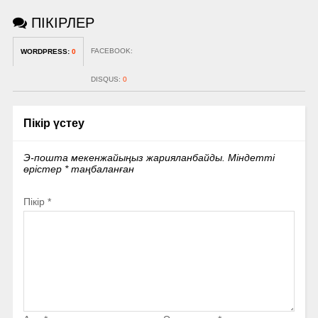
ПІКІРЛЕР
FACEBOOK:
WORDPRESS:
0
DISQUS:
0
Пікір үстеу
Э-пошта мекенжайыңыз жарияланбайды.
Міндетті
өрістер
*
таңбаланған
Пікір
*