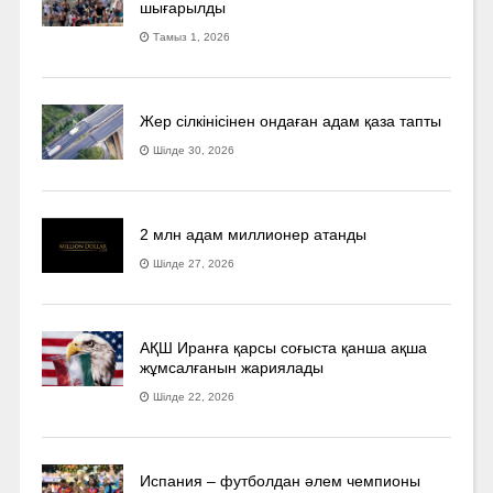
шығарылды
Тамыз 1, 2026
Жер сілкінісінен ондаған адам қаза тапты
Шілде 30, 2026
2 млн адам миллионер атанды
Шілде 27, 2026
АҚШ Иранға қарсы соғыста қанша ақша
жұмсалғанын жариялады
Шілде 22, 2026
Испания – футболдан әлем чемпионы