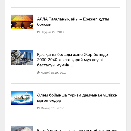
АЛЛА Тағаланың айы – Ережеп құтты
болсын!
Наурыз 29, 2017
Қыс қатты болады және Жер бетінде
2030-2040­-жылға қарай мұз дәуірі
басталуы мүмкін…
Қыркүйек 19, 2017
Әлем бойынша туризм дамуынан үштікке
кірген елдер
Мамыр 21, 2017
Қытай порталы: қыздары қытайлық жігітке