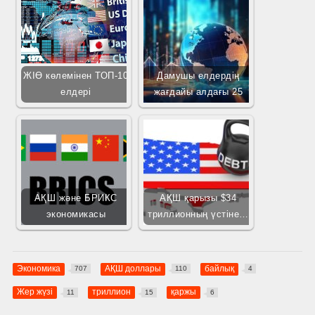
ЖІӨ көлемінен ТОП-10
Дамушы елдердің
елдері
жағдайы алдағы 25
АҚШ және БРИКС
АҚШ қарызы $34
экономикасы
триллионның үстіне…
Экономика
АҚШ доллары
байлық
707
110
4
Жер жүзі
триллион
қаржы
11
15
6