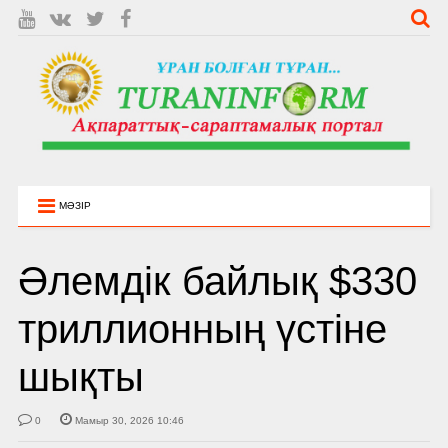
МӘЗІР
Әлемдік байлық $330
триллионның үстіне
шықты
0
Мамыр 30, 2026 10:46