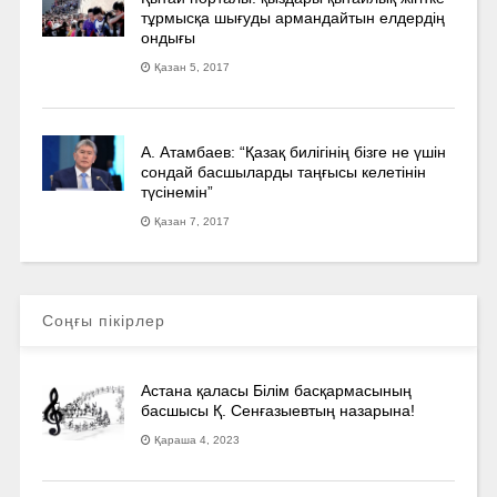
тұрмысқа шығуды армандайтын елдердің
ондығы
Қазан 5, 2017
А. Атамбаев: “Қазақ билігінің бізге не үшін
сондай басшыларды таңғысы келетінін
түсінемін”
Қазан 7, 2017
Соңғы пікірлер
Астана қаласы Білім басқармасының
басшысы Қ. Сенғазыевтың назарына!
Қараша 4, 2023