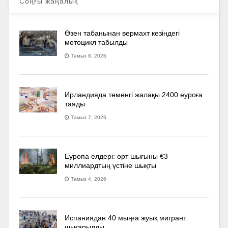
Соңғы жаңалық
Өзен табанынан вермахт кезіндегі
мотоцикл табылды
Тамыз 8, 2026
Ирландияда төменгі жалақы 2400 еуроға
таяды
Тамыз 7, 2026
Еуропа елдері: өрт шығыны €3
миллиардтың үстіне шықты
Тамыз 4, 2026
Испаниядан 40 мыңға жуық мигрант
шығарылды