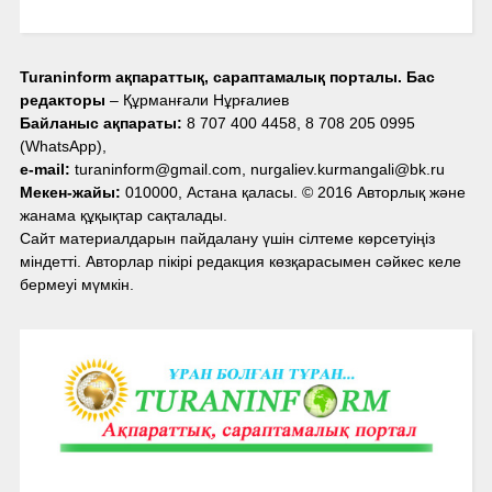
Turaninform ақпараттық, сараптамалық порталы. Бас
редакторы
– Құрманғали Нұрғалиев
Байланыс ақпараты:
8 707 400 4458, 8 708 205 0995
(WhatsApp),
e-mail:
turaninform@gmail.com, nurgaliev.kurmangali@bk.ru
Мекен-жайы:
010000, Астана қаласы. © 2016 Авторлық және
жанама құқықтар сақталады.
Сайт материалдарын пайдалану үшін сілтеме көрсетуіңіз
міндетті. Авторлар пікірі редакция көзқарасымен сәйкес келе
бермеуі мүмкін.