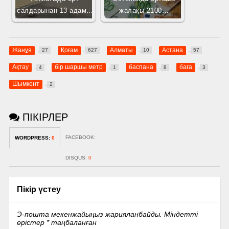
салдарынан 13 адам…
жалақы 2100…
Жанұя
Қоғам
Алматы
Астана
27
627
10
57
Ақтау
бір шаршы метр
баспана
баға
4
1
8
3
Шымкент
2
ПІКІРЛЕР
FACEBOOK:
WORDPRESS:
0
DISQUS:
0
Пікір үстеу
Э-пошта мекенжайыңыз жарияланбайды.
Міндетті
өрістер
*
таңбаланған