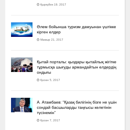
Қыркүйек 19, 2017
Әлем бойынша туризм дамуынан үштікке
кірген елдер
Мамыр 21, 2017
Қытай порталы: қыздары қытайлық жігітке
тұрмысқа шығуды армандайтын елдердің
ондығы
Қазан 5, 2017
А. Атамбаев: “Қазақ билігінің бізге не үшін
сондай басшыларды таңғысы келетінін
түсінемін”
Қазан 7, 2017