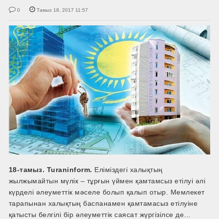
0
Тамыз 18, 2017 11:57
18-тамыз. Turaninform.
Еліміздегі халықтың
жылжымайтын мүлік – тұрғын үймен қамтамсыз етілуі әлі
күрделі әлеуметтік мәселе болып қалып отыр. Мемлекет
тарапынан халықтың баспанамен қамтамасыз етілуіне
қатысты белгілі бір әлеуметтік саясат жүргізілсе де…