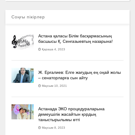
Соңғы пікірлер
Астана қаласы Білім басқармасының
басшысы Қ. Сенғазыевтың назарына!
Қараша 4, 2023
Ж. Ерғалиев: Елге жағудың ең оңай жолы
– сенаторларға сын айту
Маусым 10, 2021
Астанада ЭКО процедураларына
демеушілік жасайтын қордың
таныстырылымы өтті
Маусым 8, 2023