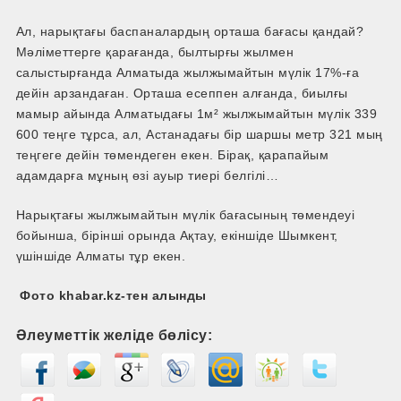
Ал, нарықтағы баспаналардың орташа бағасы қандай?
Мәліметтерге қарағанда, былтырғы жылмен
салыстырғанда Алматыда жылжымайтын мүлік 17%-ға
дейін арзандаған. Орташа есеппен алғанда, биылғы
мамыр айында Алматыдағы 1м² жылжымайтын мүлік 339
600 теңге тұрса, ал, Астанадағы бір шаршы метр 321 мың
теңгеге дейін төмендеген екен. Бірақ, қарапайым
адамдарға мұның өзі ауыр тиері белгілі…
Нарықтағы жылжымайтын мүлік бағасының төмендеуі
бойынша, бірінші орында Ақтау, екіншіде Шымкент,
үшіншіде Алматы тұр екен.
Фото khabar.kz-тен алынды
Әлеуметтік желіде бөлісу: