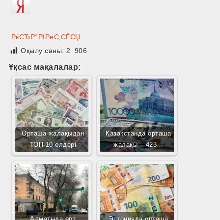
РќСЂР°РІРёС‚СЃСЏ
Оқылу саны:
2 906
Ұқсас мақалалар:
Орташа жалақыдан
Қазақстанда орташа
ТОП-10 елдері
жалақы – 423…
Алматыда өрт
Эстонияда орташа