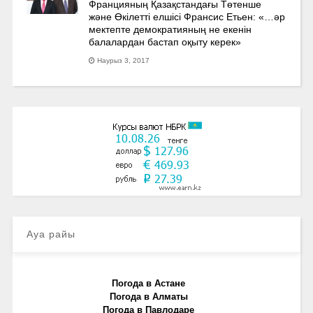
Францияның Қазақстандағы Төтенше
және Өкілетті елшісі Франсис Етьен: «…әр
мектепте демократияның не екенін
балалардан бастап оқыту керек»
Наурыз 3, 2017
Ауа райы
Погода в Астане
Погода в Алматы
Погода в Павлодаре