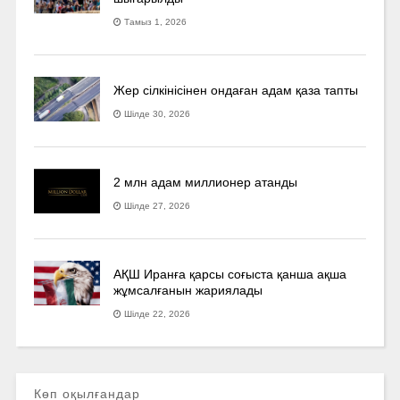
Тамыз 1, 2026
Жер сілкінісінен ондаған адам қаза тапты
Шілде 30, 2026
2 млн адам миллионер атанды
Шілде 27, 2026
АҚШ Иранға қарсы соғыста қанша ақша
жұмсалғанын жариялады
Шілде 22, 2026
Көп оқылғандар