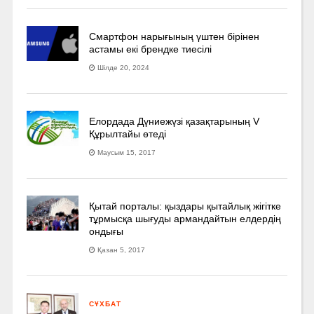
Смартфон нарығының үштен бірінен
астамы екі брендке тиесілі
Шілде 20, 2024
Елордада Дүниежүзі қазақтарының V
Құрылтайы өтеді
Маусым 15, 2017
Қытай порталы: қыздары қытайлық жігітке
тұрмысқа шығуды армандайтын елдердің
ондығы
Қазан 5, 2017
СҰХБАТ