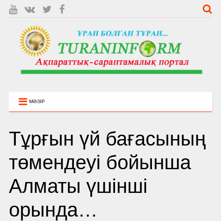
МӘЗІР
Тұрғын үй бағасының
төмендеуі бойынша
Алматы үшінші
орында…