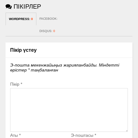
ПІКІРЛЕР
FACEBOOK:
WORDPRESS:
0
DISQUS:
0
Пікір үстеу
Э-пошта мекенжайыңыз жарияланбайды.
Міндетті
өрістер
*
таңбаланған
Пікір
*
Аты
*
Э-поштасы
*