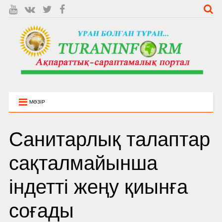
МӘЗІР
Санитарлық талаптар
сақталмайынша
індетті жеңу қиынға
соғады