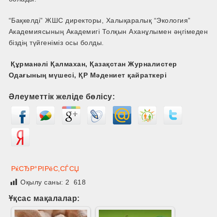
“Бақкелді” ЖШС директоры, Халықаралық “Экология”
Академиясының Академигі Толқын Аханұлымен әңгімеден
біздің түйгеніміз осы болды.
Құрманәлі Қалмахан, Қазақстан Журналистер
Одағының мүшесі, ҚР Мәдениет қайраткері
Әлеуметтік желіде бөлісу:
РќСЂР°РІРёС‚СЃСЏ
Оқылу саны:
2 618
Ұқсас мақалалар: