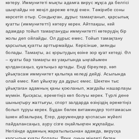
көтеру. Иммунитеті мықты адамға вирус жұқса да белгісі
шықпайды не жеңіл дәреже өтеді екен. Тәжірибе соны
көрсетіп отыр. Сондықтан, дұрыс тамақтанып, қарсылық
қуатты (иммунитетті) көтеру керек. Айтпақшы, кей
адамдар тойып тамақтануды иммунитетті көтерудің бір
жолы деп ойлайды. Ол дұрыс емес. Тойып тамақтану
қарсылық қуатты арттырмайды. Керісінше, зиянды
болады. Тамақты, ас қорытудың өзіне зор қуат кетеді. Әл
– қуаты бар тамақты өз уақытында ыңғайымен
қолдансаңыз, қуатыңыз артады. Енді біреулер, көп
ұйықтасам иммунитет қалыпқа келеді дейді. Асылында
олай емес. Көп ұйықтау да дұрыс емес. Шектен тыс
ұйықтаған адамның қаны қоюланып, жағдайы нашарлауы
мүмкін. Қысқасы, әрекетіңіз көп болуы керек. Түрлі дене
шынықтыру жаттығуы, спорт залдарда өзіңіздің әрекетіңіз
болып тұруы керек. Бұдан бөлек витаминдер топтамасын
ішкен абзалырақ. Егер, дәрумендер қоспасын жүйелі
пайдалансаңыз, ауру сізге оңайлықпен жұқпайды.
Негізінде адамның жаратылысынан адамда, вирусқа
қарсылық қуаты болады. Яғни, оның міндеті бөтен