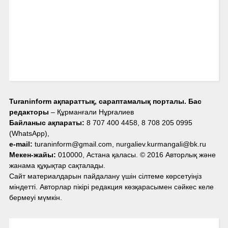
Turaninform ақпараттық, сараптамалық порталы. Бас
редакторы
– Құрманғали Нұрғалиев
Байланыс ақпараты:
8 707 400 4458, 8 708 205 0995
(WhatsApp),
e-mail:
turaninform@gmail.com, nurgaliev.kurmangali@bk.ru
Мекен-жайы:
010000, Астана қаласы. © 2016 Авторлық және
жанама құқықтар сақталады.
Сайт материалдарын пайдалану үшін сілтеме көрсетуіңіз
міндетті. Авторлар пікірі редакция көзқарасымен сәйкес келе
бермеуі мүмкін.