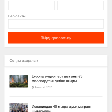
Веб-сайты
Соңғы жаңалық
Еуропа елдері: өрт шығыны €3
миллиардтың үстіне шықты
Тамыз 4, 2026
Испаниядан 40 мыңға жуық мигрант
шығарылды