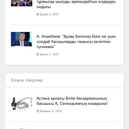
тұрмысқа шығуды армандайтын елдердің
ондығы
Қазан 5, 2017
А. Атамбаев: “Қазақ билігінің бізге не үшін
сондай басшыларды таңғысы келетінін
түсінемін”
Қазан 7, 2017
Соңғы пікірлер
Астана қаласы Білім басқармасының
басшысы Қ. Сенғазыевтың назарына!
Қараша 4, 2023