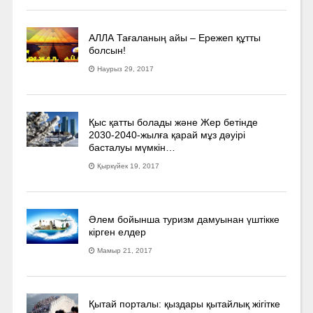
АЛЛА Тағаланың айы – Ережеп құтты
болсын!
Наурыз 29, 2017
Қыс қатты болады және Жер бетінде
2030-2040­-жылға қарай мұз дәуірі
басталуы мүмкін…
Қыркүйек 19, 2017
Әлем бойынша туризм дамуынан үштікке
кірген елдер
Мамыр 21, 2017
Қытай порталы: қыздары қытайлық жігітке