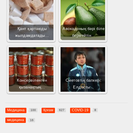
Қант қартаюды
Авокадоның бәрі біле
жылдамдатады…
бермейтін…
Консервіленген
Сметовтің бапкері:
қызанақтың…
Елдосты…
Медицина
Қоғам
COVID-19
100
627
8
медицина
16