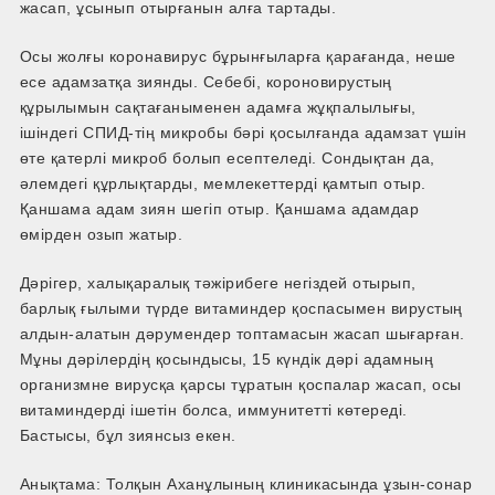
жасап, ұсынып отырғанын алға тартады.
Осы жолғы коронавирус бұрынғыларға қарағанда, неше
есе адамзатқа зиянды. Себебі, короновирустың
құрылымын сақтағаныменен адамға жұқпалылығы,
ішіндегі СПИД-тің микробы бәрі қосылғанда адамзат үшін
өте қатерлі микроб болып есептеледі. Сондықтан да,
әлемдегі құрлықтарды, мемлекеттерді қамтып отыр.
Қаншама адам зиян шегіп отыр. Қаншама адамдар
өмірден озып жатыр.
Дәрігер, халықаралық тәжірибеге негіздей отырып,
барлық ғылыми түрде витаминдер қоспасымен вирустың
алдын-алатын дәрумендер топтамасын жасап шығарған.
Мұны дәрілердің қосындысы, 15 күндік дәрі адамның
организмне вирусқа қарсы тұратын қоспалар жасап, осы
витаминдерді ішетін болса, иммунитетті көтереді.
Бастысы, бұл зиянсыз екен.
Анықтама: Толқын Аханұлының клиникасында ұзын-сонар