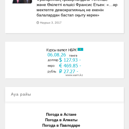
және Өкілетті елшісі Франсис Етьен: «…әр
мектепте демократияның не екенін
балалардан бастап оқыту керек»
Наурыз 3, 2017
Ауа райы
Погода в Астане
Погода в Алматы
Погода в Павлодаре