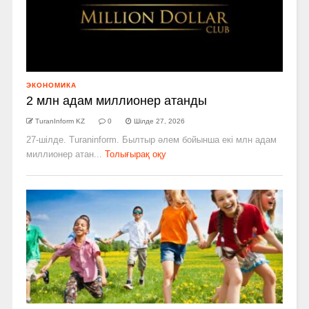
ЭКОНОМИКА
2 млн адам миллионер атанды
TuranInform KZ
0
Шілде 27, 2026
27-шілде. Turaninform. Былтыр әлем бойынша екі млн адам
миллионер атан...
Толығырақ оқу