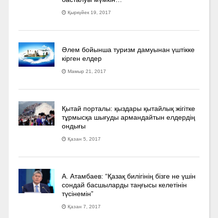
Қыркүйек 19, 2017
Әлем бойынша туризм дамуынан үштікке
кірген елдер
Мамыр 21, 2017
Қытай порталы: қыздары қытайлық жігітке
тұрмысқа шығуды армандайтын елдердің
ондығы
Қазан 5, 2017
А. Атамбаев: “Қазақ билігінің бізге не үшін
сондай басшыларды таңғысы келетінін
түсінемін”
Қазан 7, 2017