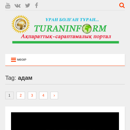
МӘЗІР
Tag:
адам
1
2
3
4