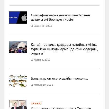
Смартфон нарығының үштен бірінен
астамы екі брендке тиесілі
Шілде 20, 2024
Қытай порталы: қыздары қытайлық жігітке
тұрмысқа шығуды армандайтын елдердің
ондығы
Қазан 5, 2017
Балықтар он есеге азайып кеткен…
Мамыр 19, 2021
СҰХБАТ
Францияның Қазақстандағы Төтенше