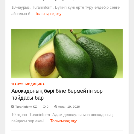
18-наурыз. Turaninform. Бүгінгі күні ерте тұру әлдебір сәнге
айналып б...
Толығырақ оқу
ЖАНҰЯ
,
МЕДИЦИНА
Авокадоның бәрі біле бермейтін зор
пайдасы бар
TuranInform KZ
0
Ақпан 19, 2026
19-ақпан. Turaninform. Адам денсаулығына авокадоның
пайдасы зор екені ...
Толығырақ оқу