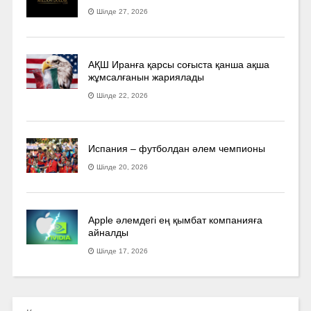
Шілде 27, 2026
АҚШ Иранға қарсы соғыста қанша ақша
жұмсалғанын жариялады
Шілде 22, 2026
Испания – футболдан әлем чемпионы
Шілде 20, 2026
Apple әлемдегі ең қымбат компанияға
айналды
Шілде 17, 2026