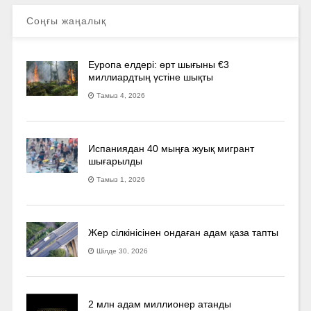
Соңғы жаңалық
Еуропа елдері: өрт шығыны €3
миллиардтың үстіне шықты
Тамыз 4, 2026
Испаниядан 40 мыңға жуық мигрант
шығарылды
Тамыз 1, 2026
Жер сілкінісінен ондаған адам қаза тапты
Шілде 30, 2026
2 млн адам миллионер атанды