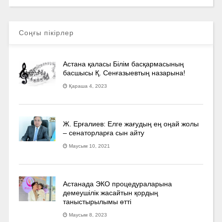
Соңғы пікірлер
Астана қаласы Білім басқармасының
басшысы Қ. Сенғазыевтың назарына!
Қараша 4, 2023
Ж. Ерғалиев: Елге жағудың ең оңай жолы
– сенаторларға сын айту
Маусым 10, 2021
Астанада ЭКО процедураларына
демеушілік жасайтын қордың
таныстырылымы өтті
Маусым 8, 2023