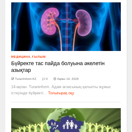
МЕДИЦИНА
,
ҒЫЛЫМ
Бүйректе тас пайда болуына әкелетін
азықтар
TuranInform KZ
0
Ақпан 14, 2026
14-ақпан. Turaninform. Адам ағзасының қалыпты жұмыс
істеуінде бүйректі...
Толығырақ оқу