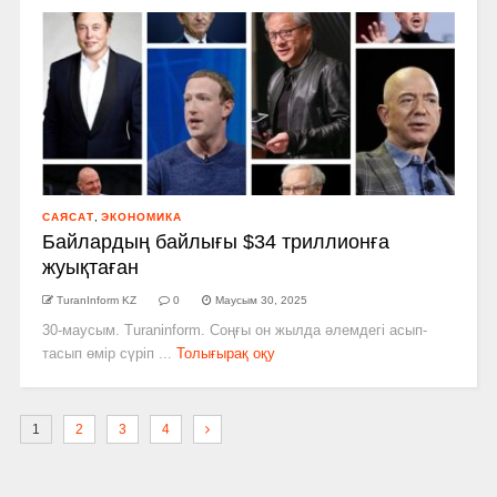
САЯСАТ
,
ЭКОНОМИКА
Байлардың байлығы $34 триллионға
жуықтаған
TuranInform KZ
0
Маусым 30, 2025
30-маусым. Turaninform. Соңғы он жылда әлемдегі асып-
тасып өмір сүріп ...
Толығырақ оқу
1
2
3
4