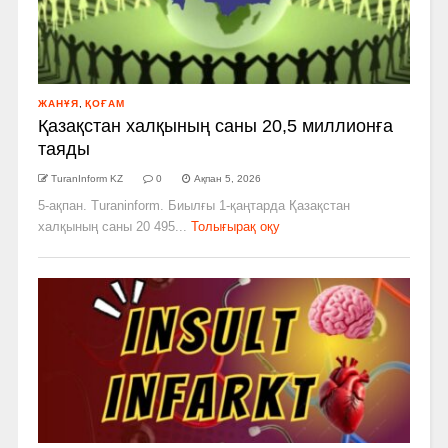
ЖАНҰЯ
,
ҚОҒАМ
Қазақстан халқының саны 20,5 миллионға
таяды
TuranInform KZ
0
Ақпан 5, 2026
5-ақпан. Turaninform. Биылғы 1-қаңтарда Қазақстан
халқының саны 20 495...
Толығырақ оқу