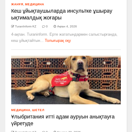
ЖАНҰЯ
,
МЕДИЦИНА
Кеш ұйықтаушыларда инсультке ұшырау
ықтималдық жоғары
TuranInform KZ
0
Ақпан 4, 2026
4-ақпан. Turaninform. Ерте жататындармен салыстырғанда,
кеш ұйықтайтын...
Толығырақ оқу
МЕДИЦИНА
,
ШЕТЕЛ
Ұлыбритания итті адам ауруын анықтауға
үйретуде