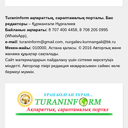
Turaninform ақпараттық, сараптамалық порталы. Бас
редакторы
– Құрманғали Нұрғалиев
Байланыс ақпараты:
8 707 400 4458, 8 708 205 0995
(WhatsApp),
e-mail:
turaninform@gmail.com, nurgaliev.kurmangali@bk.ru
Мекен-жайы:
010000, Астана қаласы. © 2016 Авторлық және
жанама құқықтар сақталады.
Сайт материалдарын пайдалану үшін сілтеме көрсетуіңіз
міндетті. Авторлар пікірі редакция көзқарасымен сәйкес келе
бермеуі мүмкін.