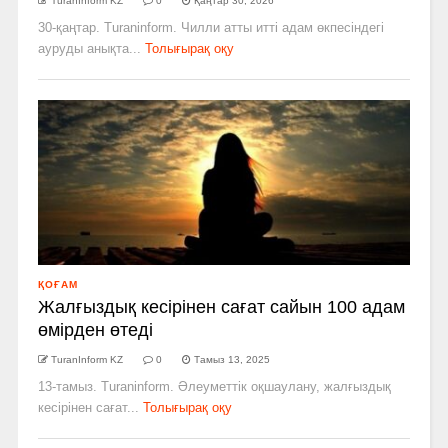
TuranInform KZ
0
Қаңтар 30, 2026
30-қаңтар. Turaninform. Чилли атты итті адам өкпесіндегі
ауруды анықта...
Толығырақ оқу
ҚОҒАМ
Жалғыздық кесірінен сағат сайын 100 адам
өмірден өтеді
TuranInform KZ
0
Тамыз 13, 2025
13-тамыз. Turaninform. Әлеуметтік оқшаулану, жалғыздық
кесірінен сағат...
Толығырақ оқу