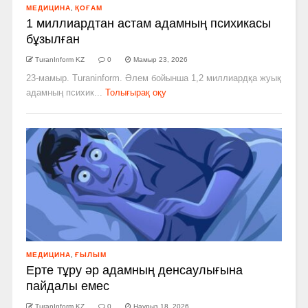
МЕДИЦИНА
,
ҚОҒАМ
1 миллиардтан астам адамның психикасы
бұзылған
TuranInform KZ
0
Мамыр 23, 2026
23-мамыр. Turaninform. Әлем бойынша 1,2 миллиардқа жуық
адамның психик...
Толығырақ оқу
МЕДИЦИНА
,
ҒЫЛЫМ
Ерте тұру әр адамның денсаулығына
пайдалы емес
TuranInform KZ
0
Наурыз 18, 2026