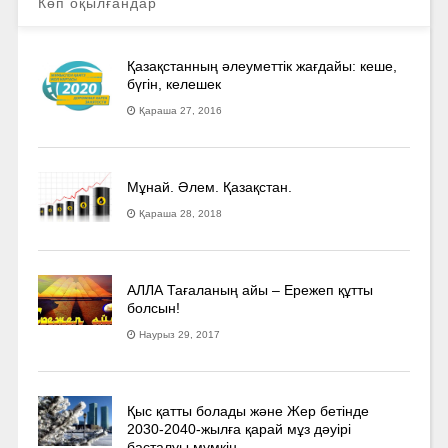
Көп оқылғандар
Қазақстанның әлеуметтік жағдайы: кеше,
бүгін, келешек
Қараша 27, 2016
Мұнай. Әлем. Қазақстан.
Қараша 28, 2018
АЛЛА Тағаланың айы – Ережеп құтты
болсын!
Наурыз 29, 2017
Қыс қатты болады және Жер бетінде
2030-2040­-жылға қарай мұз дәуірі
басталуы мүмкін…