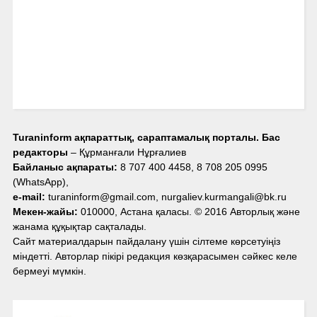
Turaninform ақпараттық, сараптамалық порталы. Бас
редакторы
– Құрманғали Нұрғалиев
Байланыс ақпараты:
8 707 400 4458, 8 708 205 0995
(WhatsApp),
e-mail:
turaninform@gmail.com, nurgaliev.kurmangali@bk.ru
Мекен-жайы:
010000, Астана қаласы. © 2016 Авторлық және
жанама құқықтар сақталады.
Сайт материалдарын пайдалану үшін сілтеме көрсетуіңіз
міндетті. Авторлар пікірі редакция көзқарасымен сәйкес келе
бермеуі мүмкін.