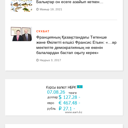
Балықтар он есеге азайып кеткен…
Мамыр 19, 2021
СҰХБАТ
Францияның Қазақстандағы Төтенше
және Өкілетті елшісі Франсис Етьен: «…әр
мектепте демократияның не екенін
балалардан бастап оқыту керек»
Наурыз 3, 2017