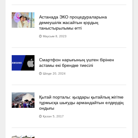
Астанада ЭКО процедураларына
демеушілік жасайтын қордың
таныстырылымы өтті
Маусым 8, 2023
Смартфон нарығының үштен бірінен
астамы екі брендке тиесілі
Шілде 20, 2024
Қытай порталы: қыздары қытайлық жігітке
тұрмысқа шығуды армандайтын елдердің
ондығы
Қазан 5, 2017