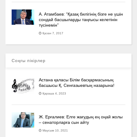
А. Атамбаев: “Қазақ билігінің бізге не үшін
сондай басшыларды таңғысы келетінін
түсінемін”
Қазан 7, 2017
Соңғы пікірлер
Астана қаласы Білім басқармасының
басшысы Қ. Сенғазыевтың назарына!
Қараша 4, 2023
Ж. Ерғалиев: Елге жағудың ең оңай жолы
– сенаторларға сын айту
Маусым 10, 2021