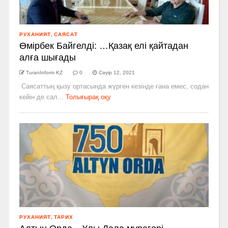
РУХАНИЯТ
,
САЯСАТ
Өмірбек Байгелді: …Қазақ елі қайтадан
алға шығады
TuranInform KZ
0
Сәуір 12, 2021
Саясаттың қызу ортасында жүрген кезінде ғана емес, содан
кейін де сал...
Толығырақ оқу
РУХАНИЯТ
,
ТАРИХ