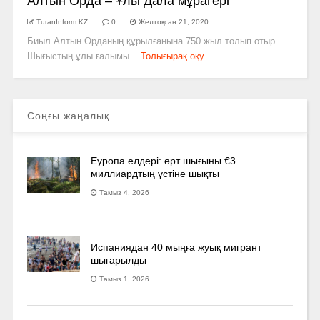
Алтын Орда – Ұлы Дала мұрагері
TuranInform KZ
0
Желтоқсан 21, 2020
Биыл Алтын Орданың құрылғанына 750 жыл толып отыр.
Шығыстың ұлы ғалымы...
Толығырақ оқу
Соңғы жаңалық
Еуропа елдері: өрт шығыны €3
миллиардтың үстіне шықты
Тамыз 4, 2026
Испаниядан 40 мыңға жуық мигрант
шығарылды
Тамыз 1, 2026