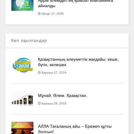
Apple әлемдегі ең қымбат компанияға
айналды
Шілде 17, 2026
Көп оқылғандар
Қазақстанның әлеуметтік жағдайы: кеше,
бүгін, келешек
Қараша 27, 2016
Мұнай. Әлем. Қазақстан.
Қараша 28, 2018
АЛЛА Тағаланың айы – Ережеп құтты
болсын!