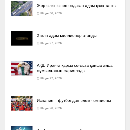
Жер сілкінісінен ондаған адам қаза тапты
Шілде 30, 2026
2 млн адам миллионер атанды
Шілде 27, 2026
АҚШ Иранға қарсы соғыста қанша ақша
жұмсалғанын жариялады
Шілде 22, 2026
Испания – футболдан әлем чемпионы
Шілде 20, 2026