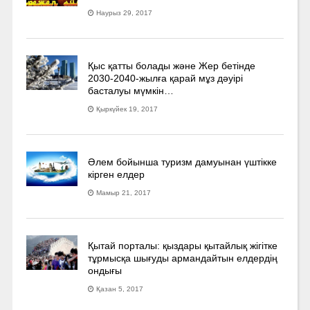
Наурыз 29, 2017
Қыс қатты болады және Жер бетінде
2030-2040­-жылға қарай мұз дәуірі
басталуы мүмкін…
Қыркүйек 19, 2017
Әлем бойынша туризм дамуынан үштікке
кірген елдер
Мамыр 21, 2017
Қытай порталы: қыздары қытайлық жігітке
тұрмысқа шығуды армандайтын елдердің
ондығы
Қазан 5, 2017