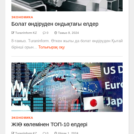
ЭКОНОМИКА
Болат өндіруден ондықтағы елдер
TuranInform KZ
0
Тамыз 8, 2024
8-тамыз. Turaninform. Өткен жылы да болат өндіруден Қытай
бірінші орын...
Толығырақ оқу
ЭКОНОМИКА
ЖІӨ көлемінен ТОП-10 елдері
TuranInform KZ
0
Шілде 1, 2024