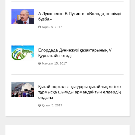
А.Лукашенко В.Путинге: «Володя, кешімді
бұзба»
Ақпан 5, 2017
Елордада Дүниежүзі қазақтарының V
Құрылтайы өтеді
Маусым 15, 2017
Қытай порталы: қыздары қытайлық жігітке
тұрмысқа шығуды армандайтын елдердің
ондығы
Қазан 5, 2017