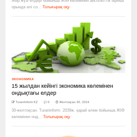
Жер жүзі елдері бойынша ЖІӨ көлемінен абсолюттік бірінші
орында әлі со...
Толығырақ оқу
ЭКОНОМИКА
15 жылдан кейінгі экономика көлемінен
ондықтағы елдер
TuranInform KZ
0
Желтоқсан 30, 2024
30-желтоқсан. Turaninform. 2039ж. қарай әлем бойынша ЖІӨ
көлемінен онд...
Толығырақ оқу