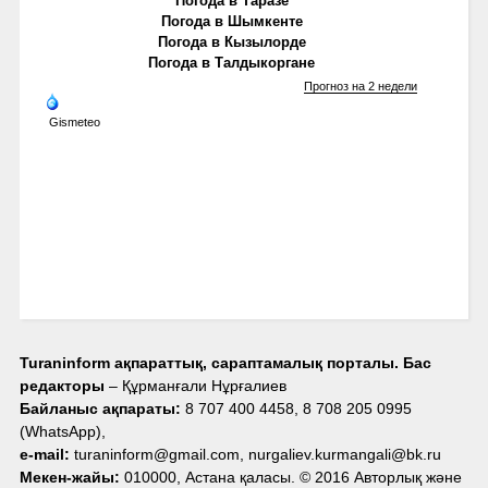
Погода в Таразе
Погода в Шымкенте
Погода в Кызылорде
Погода в Талдыкоргане
Прогноз на 2 недели
Gismeteo
Turaninform ақпараттық, сараптамалық порталы. Бас
редакторы
– Құрманғали Нұрғалиев
Байланыс ақпараты:
8 707 400 4458, 8 708 205 0995
(WhatsApp),
e-mail:
turaninform@gmail.com, nurgaliev.kurmangali@bk.ru
Мекен-жайы:
010000, Астана қаласы. © 2016 Авторлық және