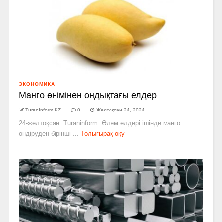
ЭКОНОМИКА
Манго өнімінен ондықтағы елдер
TuranInform KZ
0
Желтоқсан 24, 2024
24-желтоқсан. Turaninform. Әлем елдері ішінде манго
өндіруден бірінші ...
Толығырақ оқу