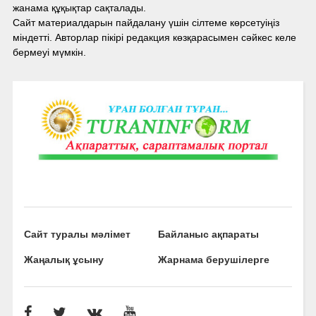
жанама құқықтар сақталады.
Сайт материалдарын пайдалану үшін сілтеме көрсетуіңіз
міндетті. Авторлар пікірі редакция көзқарасымен сәйкес келе
бермеуі мүмкін.
Сайт туралы мәлімет
Байланыс ақпараты
Жаңалық ұсыну
Жарнама берушілерге