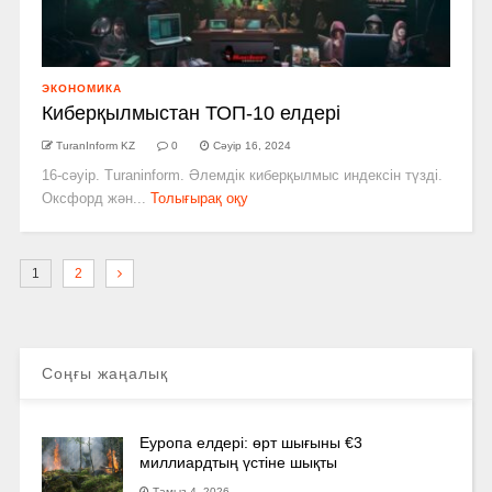
ЭКОНОМИКА
Киберқылмыстан ТОП-10 елдері
TuranInform KZ
0
Сәуір 16, 2024
16-сәуір. Turaninform. Әлемдік киберқылмыс индексін түзді.
Оксфорд жән...
Толығырақ оқу
1
2
Соңғы жаңалық
Еуропа елдері: өрт шығыны €3
миллиардтың үстіне шықты
Тамыз 4, 2026