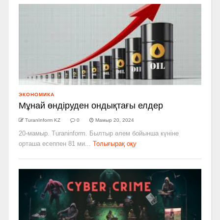
ЭКОНОМИКА
Мұнай өндіруден ондықтағы елдер
TuranInform KZ
0
Мамыр 20, 2024
20-мамыр. Turaninform. Былтыр әлем бойынша күніне
орташа есеппен 81 ми...
Толығырақ оқу