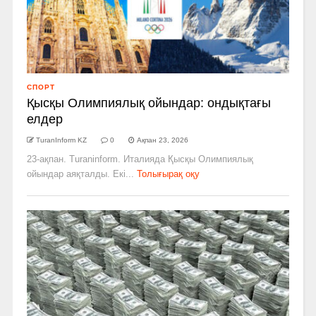
СПОРТ
Қысқы Олимпиялық ойындар: ондықтағы
елдер
TuranInform KZ
0
Ақпан 23, 2026
23-ақпан. Turaninform. Италияда Қысқы Олимпиялық
ойындар аяқталды. Екі...
Толығырақ оқу