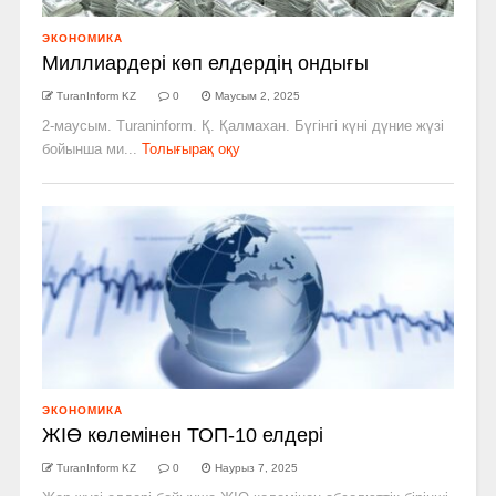
ЭКОНОМИКА
Миллиардері көп елдердің ондығы
TuranInform KZ
0
Маусым 2, 2025
2-маусым. Turaninform. Қ. Қалмахан. Бүгінгі күні дүние жүзі
бойынша ми...
Толығырақ оқу
ЭКОНОМИКА
ЖІӨ көлемінен ТОП-10 елдері
TuranInform KZ
0
Наурыз 7, 2025