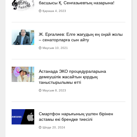
басшысы Қ. Сенғазыевтың назарына!
Қараша 4, 2023
Ж. Ерғалиев: Елге жағудың ең оңай жолы
– сенаторларға сын айту
Маусым 10, 2021
Астанада ЭКО процедураларына
демеушілік жасайтын қордың
таныстырылымы өтті
Маусым 8, 2023
Смартфон нарығының үштен бірінен
астамы екі брендке тиесілі
Шілде 20, 2024