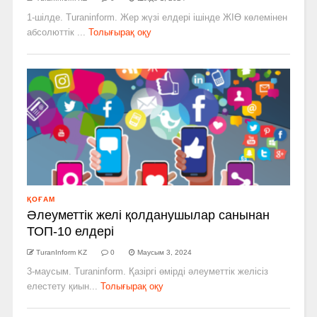
1-шілде. Turaninform. Жер жүзі елдері ішінде ЖІӨ көлемінен
абсолюттік ...
Толығырақ оқу
ҚОҒАМ
Әлеуметтік желі қолданушылар санынан
ТОП-10 елдері
TuranInform KZ
0
Маусым 3, 2024
3-маусым. Turaninform. Қазіргі өмірді әлеуметтік желісіз
елестету қиын...
Толығырақ оқу