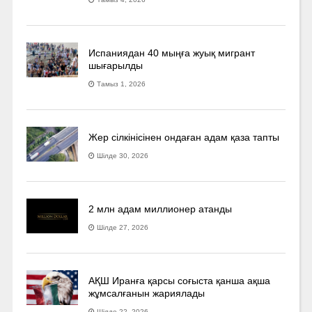
Испаниядан 40 мыңға жуық мигрант
шығарылды
Тамыз 1, 2026
Жер сілкінісінен ондаған адам қаза тапты
Шілде 30, 2026
2 млн адам миллионер атанды
Шілде 27, 2026
АҚШ Иранға қарсы соғыста қанша ақша
жұмсалғанын жариялады
Шілде 22, 2026