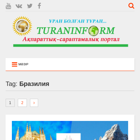
МӘЗІР
Tag:
Бразилия
1
2