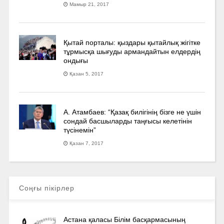
Мамыр 21, 2017
Қытай порталы: қыздары қытайлық жігітке
тұрмысқа шығуды армандайтын елдердің
ондығы
Қазан 5, 2017
А. Атамбаев: “Қазақ билігінің бізге не үшін
сондай басшыларды таңғысы келетінін
түсінемін”
Қазан 7, 2017
Соңғы пікірлер
Астана қаласы Білім басқармасының