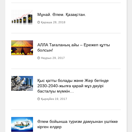
Мұнай. Әлем. Қазақстан.
Қараша 28, 2018
АЛЛА Тағаланың айы – Ережеп құтты
болсын!
Наурыз 29, 2017
Қыс қатты болады және Жер бетінде
2030-2040­-жылға қарай мұз дәуірі
басталуы мүмкін…
Қыркүйек 19, 2017
Әлем бойынша туризм дамуынан үштікке
кірген елдер