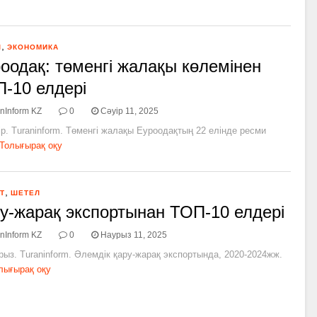
,
Л
ЭКОНОМИКА
оодақ: төменгі жалақы көлемінен
-10 елдері
nInform KZ
0
Сәуір 11, 2025
ір. Turaninform. Төменгі жалақы Еуроодақтың 22 елінде ресми
Толығырақ оқу
,
Т
ШЕТЕЛ
у-жарақ экспортынан ТОП-10 елдері
nInform KZ
0
Наурыз 11, 2025
рыз. Turaninform. Әлемдік қару-жарақ экспортында, 2020-2024жж.
лығырақ оқу