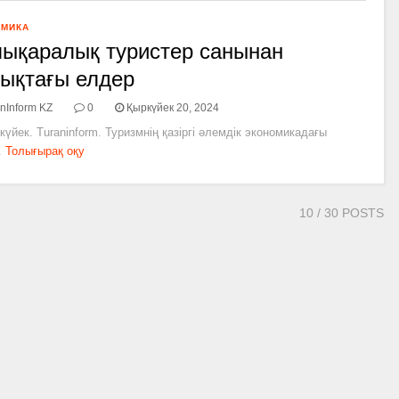
ОМИКА
ықаралық туристер санынан
ықтағы елдер
nInform KZ
0
Қыркүйек 20, 2024
күйек. Turaninform. Туризмнің қазіргі әлемдік экономикадағы
.
Толығырақ оқу
10
/ 30 POSTS