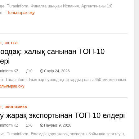
де. Turaninform. Финалға шыққан Испания, Аргентинаны 1:0
е...
Толығырақ оқу
,
Т
ШЕТЕЛ
оодақ: халық санынан ТОП-10
ері
nInform KZ
0
Сәуір 24, 2026
ір. Turaninform. Былтыр еуроодақтықтардың саны 450 миллионның
олығырақ оқу
,
Т
ЭКОНОМИКА
у-жарақ экспортынан ТОП-10 елдері
nInform KZ
0
Наурыз 9, 2026
ыз. Turaninform. Әлемдік қару-жарақ экспорты бойынша зерттеуін,