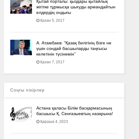
Қытай порталы: қыздары қытайлық
жігітке тұрмысқа шығуды армандайтын
елдердің ондығы
Қазан 5, 2017
А. Атамбаев: “Қазақ билігінің бізге не
үшін сондай басшыларды таңғысы
келетінін түсінемін”
Қазан 7, 2017
Соңғы пікірлер
Астана қаласы Білім басқармасының
басшысы Қ. Сенғазыевтың назарына!
Қараша 4, 2023