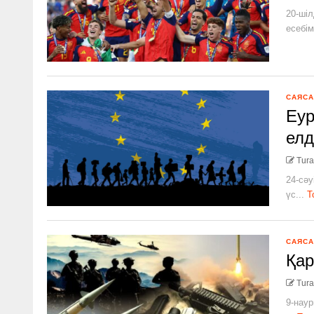
20-шіл
есебім
САЯСА
Еур
елд
Tura
24-сәу
үс...
Т
САЯСА
Қар
Tura
9-наур