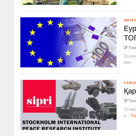
ШЕТЕ
Еур
ТОП
Tura
11-сәу
бекі...
САЯСА
Қар
Tura
11-нау
б...
То