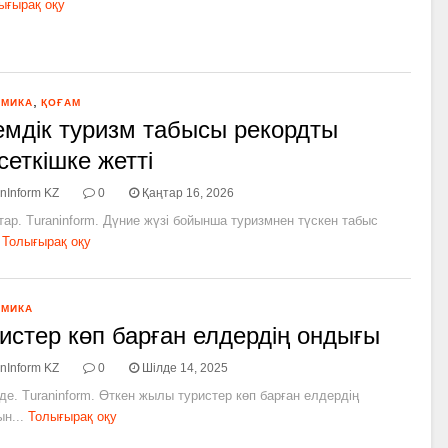
ығырақ оқу
,
ОМИКА
ҚОҒАМ
мдік туризм табысы рекордты
сеткішке жетті
nInform KZ
0
Қаңтар 16, 2026
тар. Turaninform. Дүние жүзі бойынша туризмнен түскен табыс
Толығырақ оқу
ОМИКА
истер көп барған елдердің ондығы
nInform KZ
0
Шілде 14, 2025
де. Turaninform. Өткен жылы туристер көп барған елдердің
н...
Толығырақ оқу