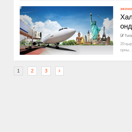
ЭКОН
Хал
онд
Tura
20-қыр
орны..
1
2
3