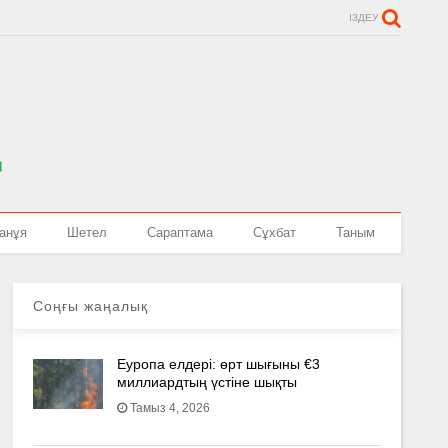
ІЗДЕУ
анұя
Шетел
Сараптама
Сұхбат
Таным
Соңғы жаңалық
Еуропа елдері: өрт шығыны €3
миллиардтың үстіне шықты
Тамыз 4, 2026