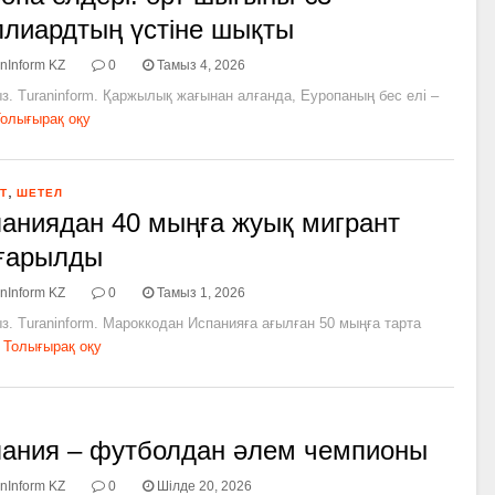
лиардтың үстіне шықты
nInform KZ
0
Тамыз 4, 2026
з. Turaninform. Қаржылық жағынан алғанда, Еуропаның бес елі –
олығырақ оқу
,
Т
ШЕТЕЛ
аниядан 40 мыңға жуық мигрант
ғарылды
nInform KZ
0
Тамыз 1, 2026
з. Turaninform. Мароккодан Испанияға ағылған 50 мыңға тарта
Толығырақ оқу
ания – футболдан әлем чемпионы
nInform KZ
0
Шілде 20, 2026