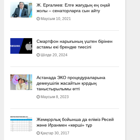
Ж. Ерғалиев: Елге жағудың ең оңай
жолы – сенаторларға сын айту
Маусым 10, 2021
Смартфон нарығының үштен бірінен
астамы екі брендке тиесілі
Шілде 20, 2024
Астанада ЭКО процедураларына
демеушілік жасайтын қордың
таныстырылымы өтті
Маусым 8, 2023
Жемқорлық бойынша да еліміз Ресей
және Иранмен «көрші» тұр
Қаңтар 30, 2017