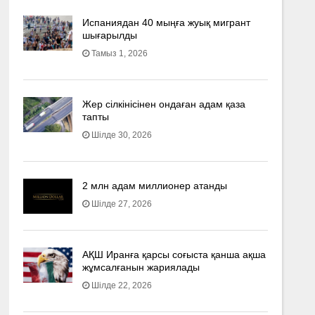
Испаниядан 40 мыңға жуық мигрант
шығарылды
Тамыз 1, 2026
Жер сілкінісінен ондаған адам қаза
тапты
Шілде 30, 2026
2 млн адам миллионер атанды
Шілде 27, 2026
АҚШ Иранға қарсы соғыста қанша ақша
жұмсалғанын жариялады
Шілде 22, 2026