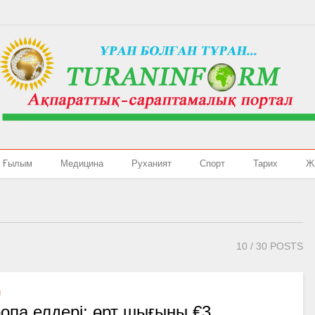
Ғылым
Медицина
Руханият
Спорт
Тарих
Ж
10
/ 30 POSTS
Л
опа елдері: өрт шығыны €3