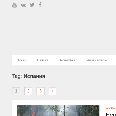
Қоғам
Саясат
Экономика
Білім саласы
Tag:
Испания
1
2
3
ШЕТЕ
Еур