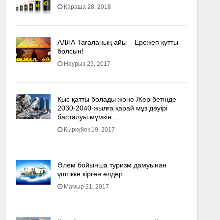
Қараша 28, 2018
АЛЛА Тағаланың айы – Ережеп құтты
болсын!
Наурыз 29, 2017
Қыс қатты болады және Жер бетінде
2030-2040­-жылға қарай мұз дәуірі
басталуы мүмкін…
Қыркүйек 19, 2017
Әлем бойынша туризм дамуынан
үштікке кірген елдер
Мамыр 21, 2017