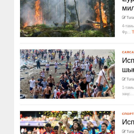
мил
Tura
4-тамы
Фр...
Т
САЯСА
Исп
шы
Tura
1-тамы
заңс...
СПОРТ
Исп
Tura