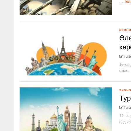
...
Тол
ЭКОН
Әле
көр
Tura
16-қаң
өтке...
ЭКОН
Тур
Tura
14-шіл
ондығы