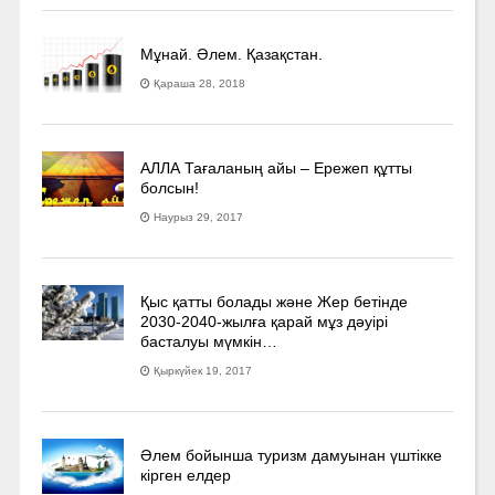
Мұнай. Әлем. Қазақстан.
Қараша 28, 2018
АЛЛА Тағаланың айы – Ережеп құтты
болсын!
Наурыз 29, 2017
Қыс қатты болады және Жер бетінде
2030-2040­-жылға қарай мұз дәуірі
басталуы мүмкін…
Қыркүйек 19, 2017
Әлем бойынша туризм дамуынан үштікке
кірген елдер