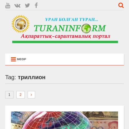
МӘЗІР
Tag:
триллион
1
2