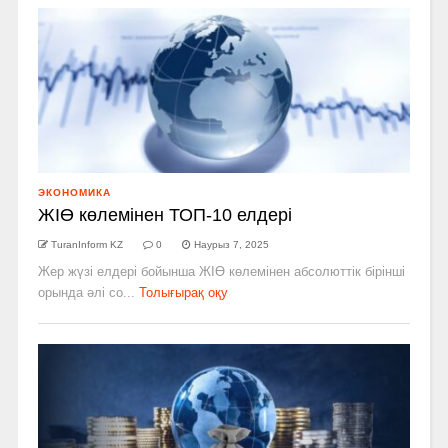
ЭКОНОМИКА
ЖІӨ көлемінен ТОП-10 елдері
TuranInform KZ
0
Наурыз 7, 2025
Жер жүзі елдері бойынша ЖІӨ көлемінен абсолюттік бірінші
орында әлі со...
Толығырақ оқу