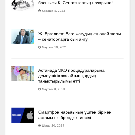
басшысы Қ. Сенғазыевтың назарына!
Қараша 4, 2023
Ж. Ерғалиев: Елге жағудың ең оңай жолы
– сенаторларға сын айту
Маусым 10, 2021
Астанада ЭКО процедураларына
демеушілік жасайтын қордың
таныстырылымы өтті
Маусым 8, 2023
Смартфон нарығының үштен бірінен
астамы екі брендке тиесілі
Шілде 20, 2024