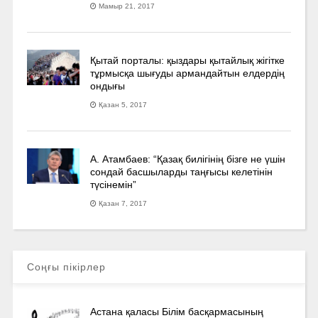
Мамыр 21, 2017
Қытай порталы: қыздары қытайлық жігітке
тұрмысқа шығуды армандайтын елдердің
ондығы
Қазан 5, 2017
А. Атамбаев: “Қазақ билігінің бізге не үшін
сондай басшыларды таңғысы келетінін
түсінемін”
Қазан 7, 2017
Соңғы пікірлер
Астана қаласы Білім басқармасының