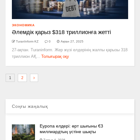
ЭКОНОМИКА
Әлемдік қарыз $318 триллионға жетті
TuranInform KZ
0
Ақпан 27, 2025
27-ақпан. Turaninform. Жер жүзі елдерінің жалпы қарызы 318
триллион АҚ...
Толығырақ оқу
1
2
Соңғы жаңалық
Еуропа елдері: өрт шығыны €3
миллиардтың үстіне шықты
Тамыз 4, 2026