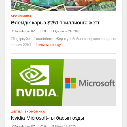
ЭКОНОМИКА
Әлемдік қарыз $251 триллионға жетті
TuranInform KZ
0
Қыркүйек 26, 2025
26-қыркүйек. Turaninform. Жер жүзі бойынша тіркелген қарыз
көлемі $251...
Толығырақ оқу
ШЕТЕЛ
,
ЭКОНОМИКА
Nvidia Microsoft-ты басып озды
TuranInform KZ
0
Шілде 11, 2025