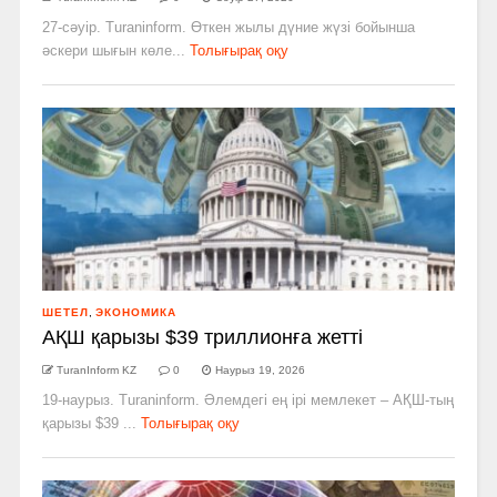
27-сәуір. Turaninform. Өткен жылы дүние жүзі бойынша
әскери шығын көле...
Толығырақ оқу
ШЕТЕЛ
,
ЭКОНОМИКА
АҚШ қарызы $39 триллионға жетті
TuranInform KZ
0
Наурыз 19, 2026
19-наурыз. Turaninform. Әлемдегі ең ірі мемлекет – АҚШ-тың
қарызы $39 ...
Толығырақ оқу