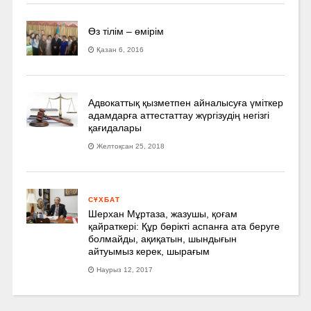
Өз тілім – өмірім
Қазан 6, 2016
Адвокаттық қызметпен айналысуға үмiткер
адамдарға аттестаттау жүргізудің негізгі
қағидалары
Желтоқсан 25, 2018
СҰХБАТ
Шерхан Мұртаза, жазушы, қоғам
қайраткері: Құр бөрікті аспанға ата беруге
болмайды, ақиқатын, шындығын
айтуымыз керек, шырағым
Наурыз 12, 2017