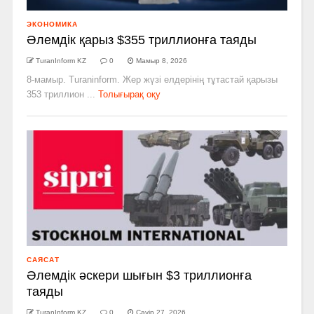
ЭКОНОМИКА
Әлемдік қарыз $355 триллионға таяды
TuranInform KZ
0
Мамыр 8, 2026
8-мамыр. Turaninform. Жер жүзі елдерінің тұтастай қарызы
353 триллион ...
Толығырақ оқу
САЯСАТ
Әлемдік әскери шығын $3 триллионға
таяды
TuranInform KZ
0
Сәуір 27, 2026