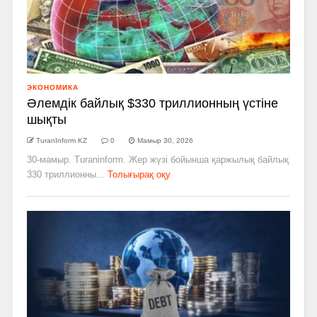
ЭКОНОМИКА
Әлемдік байлық $330 триллионның үстіне
шықты
TuranInform KZ
0
Мамыр 30, 2026
30-мамыр. Turaninform. Жер жүзі бойынша қаржылық байлық
330 триллионны...
Толығырақ оқу