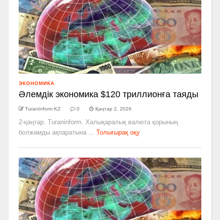
ЭКОНОМИКА
Әлемдік экономика $120 триллионға таяды
TuranInform KZ
0
Қаңтар 2, 2026
2-қаңтар. Turaninform. Халықаралық валюта қорының
болжамды ақпаратына ...
Толығырақ оқу