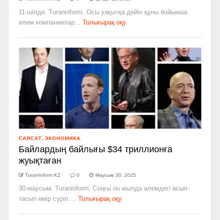
11-шілде. Turaninform. Осы уақытқа дейін құны бойынша
әлем компаниялар...
Толығырақ оқу
САЯСАТ
,
ЭКОНОМИКА
Байлардың байлығы $34 триллионға
жуықтаған
TuranInform KZ
0
Маусым 30, 2025
30-маусым. Turaninform. Соңғы он жылда әлемдегі асып-
тасып өмір сүріп ...
Толығырақ оқу