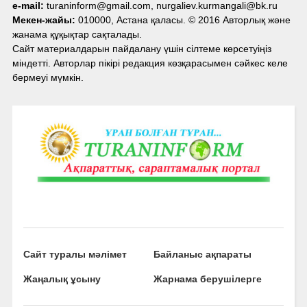
e-mail:
turaninform@gmail.com, nurgaliev.kurmangali@bk.ru
Мекен-жайы:
010000, Астана қаласы. © 2016 Авторлық және
жанама құқықтар сақталады.
Сайт материалдарын пайдалану үшін сілтеме көрсетуіңіз
міндетті. Авторлар пікірі редакция көзқарасымен сәйкес келе
бермеуі мүмкін.
Сайт туралы мәлімет
Байланыс ақпараты
Жаңалық ұсыну
Жарнама берушілерге