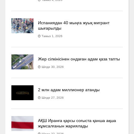
Испаниядан 40 мыңға жуық мигрант
шығарылды
Тамыз 1, 2026
Жер сілкінісінен ондаған адам қаза тапты
Шілде 30, 2026
2 млн адам миллионер атанды
Шілде 27, 2026
АҚШ Иранға қарсы соғыста қанша ақша
жұмсалғанын жариялады
Шілде 22, 2026