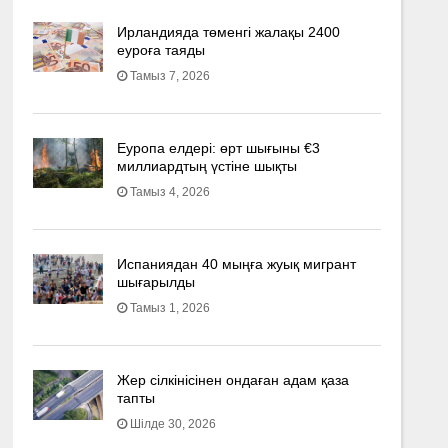
Ирландияда төменгі жалақы 2400
еуроға таяды
Тамыз 7, 2026
Еуропа елдері: өрт шығыны €3
миллиардтың үстіне шықты
Тамыз 4, 2026
Испаниядан 40 мыңға жуық мигрант
шығарылды
Тамыз 1, 2026
Жер сілкінісінен ондаған адам қаза
тапты
Шілде 30, 2026