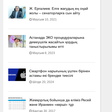
Ж. Ерғалиев: Елге жағудың ең оңай
жолы – сенаторларға сын айту
Маусым 10, 2021
Астанада ЭКО процедураларына
демеушілік жасайтын қордың
таныстырылымы өтті
Маусым 8, 2023
Смартфон нарығының үштен бірінен
астамы екі брендке тиесілі
Шілде 20, 2024
Жемқорлық бойынша да еліміз Ресей
және Иранмен «көрші» тұр
Қаңтар 30, 2017