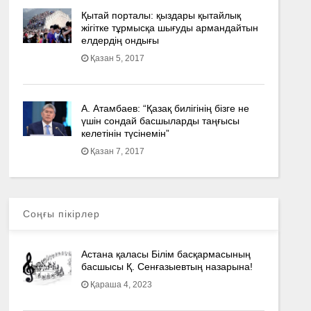
Қытай порталы: қыздары қытайлық
жігітке тұрмысқа шығуды армандайтын
елдердің ондығы
Қазан 5, 2017
А. Атамбаев: “Қазақ билігінің бізге не
үшін сондай басшыларды таңғысы
келетінін түсінемін”
Қазан 7, 2017
Соңғы пікірлер
Астана қаласы Білім басқармасының
басшысы Қ. Сенғазыевтың назарына!
Қараша 4, 2023