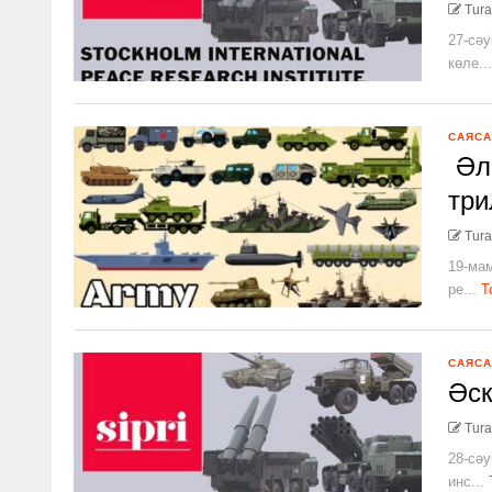
Tura
27-сәу
көле...
САЯСА
Әле
три
Tura
19-ма
ре...
Т
САЯСА
Әск
Tura
28-сәу
инс...