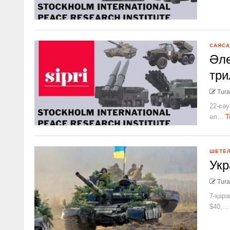
САЯСА
Әле
три
Tura
22-сәу
әл...
Т
ШЕТЕ
Укр
Tura
7-қара
$40,...