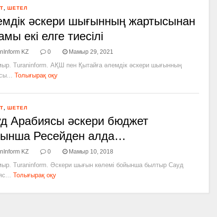
,
Т
ШЕТЕЛ
мдік әскери шығынның жартысынан
амы екі елге тиесілі
nInform KZ
0
Мамыр 29, 2021
мыр. Turaninform. АҚШ пен Қытайға әлемдік әскери шығынның
ы...
Толығырақ оқу
,
Т
ШЕТЕЛ
д Арабиясы әскери бюджет
йынша Ресейден алда…
nInform KZ
0
Мамыр 10, 2018
мыр. Turaninform. Әскери шығын көлемі бойынша былтыр Сауд
с...
Толығырақ оқу