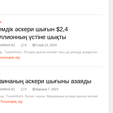
Т
мдік әскери шығын $2,4
ллионның үстіне шықты
nInform KZ
0
Сәуір 22, 2024
ір. Turaninform. Әскери шығын көлемі тағы да рекорд жаңартып,
олығырақ оқу
Л
аинаның әскери шығыны азаяды
nInform KZ
0
Қараша 7, 2023
ша. Turaninform. Келесі жылы Украинаның әскери шығын көлемі
Толығырақ оқу