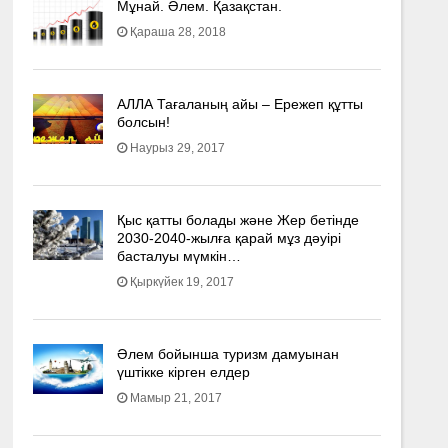
Мұнай. Әлем. Қазақстан.
Қараша 28, 2018
АЛЛА Тағаланың айы – Ережеп құтты
болсын!
Наурыз 29, 2017
Қыс қатты болады және Жер бетінде
2030-2040­-жылға қарай мұз дәуірі
басталуы мүмкін…
Қыркүйек 19, 2017
Әлем бойынша туризм дамуынан
үштікке кірген елдер
Мамыр 21, 2017