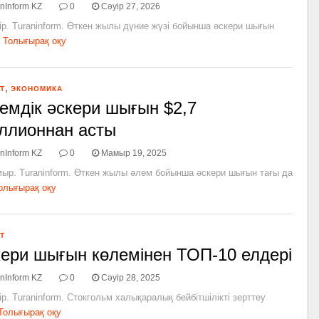
nInform KZ
0
Сәуір 27, 2026
ір. Turaninform. Өткен жылы дүние жүзі бойынша әскери шығын
Толығырақ оқу
,
Т
ЭКОНОМИКА
мдік әскери шығын $2,7
ллионнан асты
nInform KZ
0
Мамыр 19, 2025
мыр. Turaninform. Өткен жылы әлем бойынша әскери шығын тағы да
олығырақ оқу
Т
ери шығын көлемінен ТОП-10 елдері
nInform KZ
0
Сәуір 28, 2025
ір. Turaninform. Стокгольм халықаралық бейбітшілікті зерттеу
Толығырақ оқу