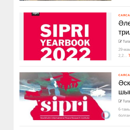
САЯСА
Әле
три
Tura
29-ма
2,2...
САЯСА
Әск
шы
Tura
6-тамы
болған.