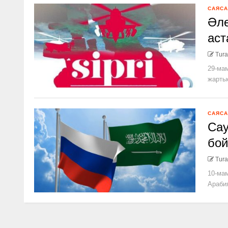
САЯСА
Әле
аст
Tura
29-ма
жартыс
САЯСА
Сау
бо
Tura
10-ма
Арабия