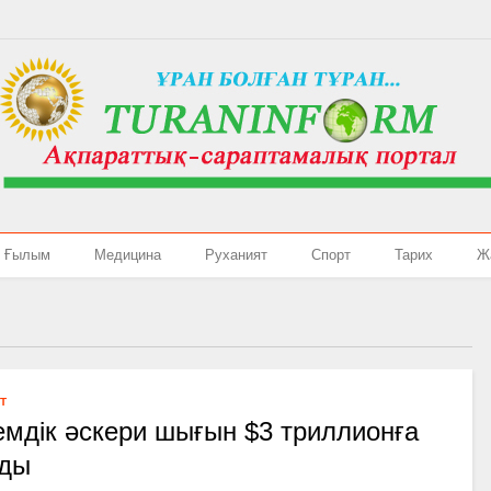
Ғылым
Медицина
Руханият
Спорт
Тарих
Ж
Т
мдік әскери шығын $3 триллионға
яды