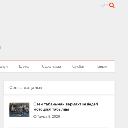
ІЗДЕУ
анұя
Шетел
Сараптама
Сұхбат
Таным
Соңғы жаңалық
Өзен табанынан вермахт кезіндегі
мотоцикл табылды
Тамыз 8, 2026