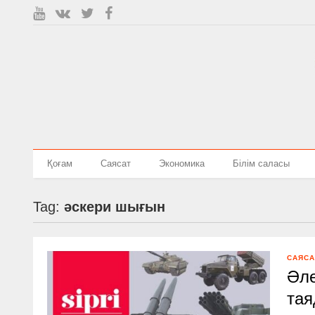
Қоғам
Саясат
Экономика
Білім саласы
Tag:
әскери шығын
САЯСА
Әле
та