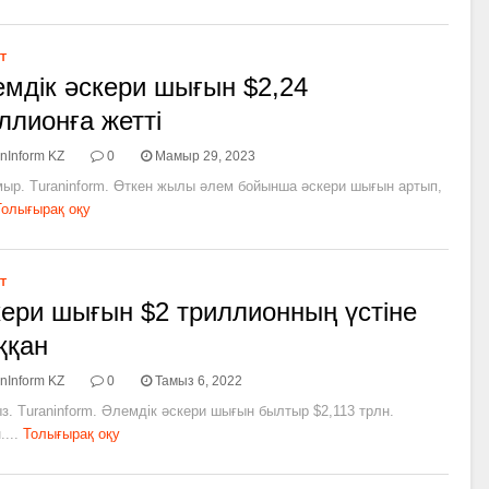
Т
мдік әскери шығын $2,24
ллионға жетті
nInform KZ
0
Мамыр 29, 2023
мыр. Turaninform. Өткен жылы әлем бойынша әскери шығын артып,
Толығырақ оқу
Т
ери шығын $2 триллионның үстіне
ққан
nInform KZ
0
Тамыз 6, 2022
з. Turaninform. Әлемдік әскери шығын былтыр $2,113 трлн.
...
Толығырақ оқу