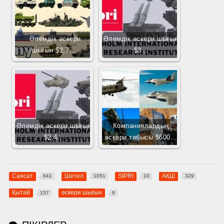
Әлемдік әскери
Әлемдік әскери шығын
шығын $2,7…
$3…
Әлемдік әскери шығын
Компаниялардың
$2,4…
әскери табысы $600…
Саясат
Шетел
SIPRI
АҚШ
641
1051
10
329
Қытай
әскери шығын
157
9