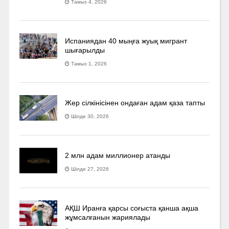
Тамыз 4, 2026
Испаниядан 40 мыңға жуық мигрант
шығарылды
Тамыз 1, 2026
Жер сілкінісінен ондаған адам қаза тапты
Шілде 30, 2026
2 млн адам миллионер атанды
Шілде 27, 2026
АҚШ Иранға қарсы соғыста қанша ақша
жұмсалғанын жариялады