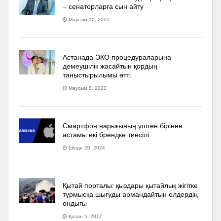
– сенаторларға сын айту
Маусым 10, 2021
Астанада ЭКО процедураларына
демеушілік жасайтын қордың
таныстырылымы өтті
Маусым 8, 2023
Смартфон нарығының үштен бірінен
астамы екі брендке тиесілі
Шілде 20, 2024
Қытай порталы: қыздары қытайлық жігітке
тұрмысқа шығуды армандайтын елдердің
ондығы
Қазан 5, 2017