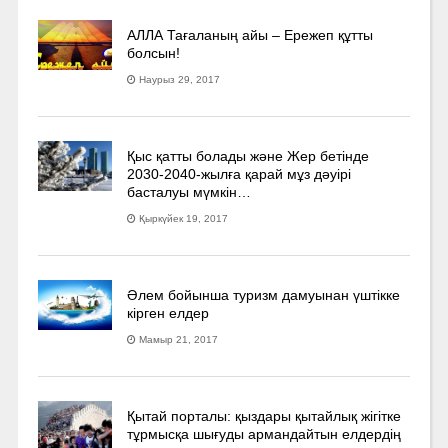
АЛЛА Тағаланың айы – Ережеп құтты
болсын!
Наурыз 29, 2017
Қыс қатты болады және Жер бетінде
2030-2040­-жылға қарай мұз дәуірі
басталуы мүмкін…
Қыркүйек 19, 2017
Әлем бойынша туризм дамуынан үштікке
кірген елдер
Мамыр 21, 2017
Қытай порталы: қыздары қытайлық жігітке
тұрмысқа шығуды армандайтын елдердің