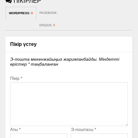
ПІКІРЛЕР
FACEBOOK:
WORDPRESS:
0
DISQUS:
0
Пікір үстеу
Э-пошта мекенжайыңыз жарияланбайды.
Міндетті
өрістер
*
таңбаланған
Пікір
*
Аты
*
Э-поштасы
*