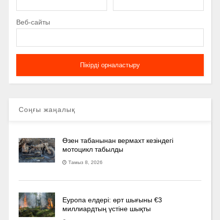
Веб-сайты
Соңғы жаңалық
Өзен табанынан вермахт кезіндегі
мотоцикл табылды
Тамыз 8, 2026
Еуропа елдері: өрт шығыны €3
миллиардтың үстіне шықты