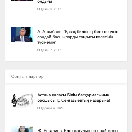
ондығы
Қазан 5, 2017
А. Атамбаев: “Қазақ билігінің бізге не үшін
сондай басшыларды таңғысы келетінін
түсінемін”
Қазан 7, 2017
Соңғы пікірлер
Астана қаласы Білім басқармасының
басшысы Қ. Сенғазыевтың назарына!
Қараша 4, 2023
Ж. Ерғалиев: Елге жағудың ең оңай жолы