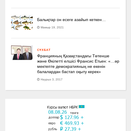
Балықтар он есеге азайып кеткен…
Мамыр 19, 2021
СҰХБАТ
Францияның Қазақстандағы Төтенше
және Өкілетті елшісі Франсис Етьен: «…әр
мектепте демократияның не екенін
балалардан бастап оқыту керек»
Наурыз 3, 2017