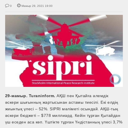
0
Мамыр 29, 2021 19:00
29-мамыр. Turaninform.
АҚШ пен Қытайға әлемдік
әскери шығынның жартысынан астамы тиесілі. Екі елдің
жиынтық үлесі – 52%. SIPRI мәліметі осындай. АҚШ-тың
әскери бюджеті – $778 миллиард. Кейін тұрған Қытайдан
үш еседен аса көп. Үштікте тұрған Үндістанның үлесі 3,7%