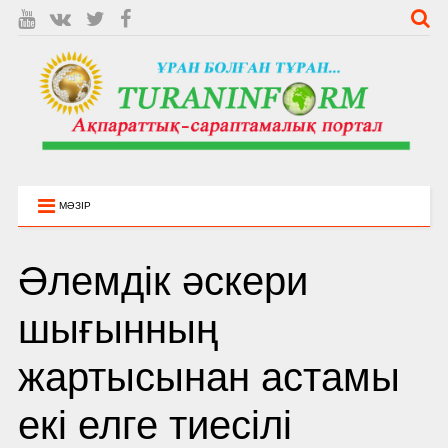
МӘЗІР
Әлемдік әскери
шығынның
жартысынан астамы
екі елге тиесілі