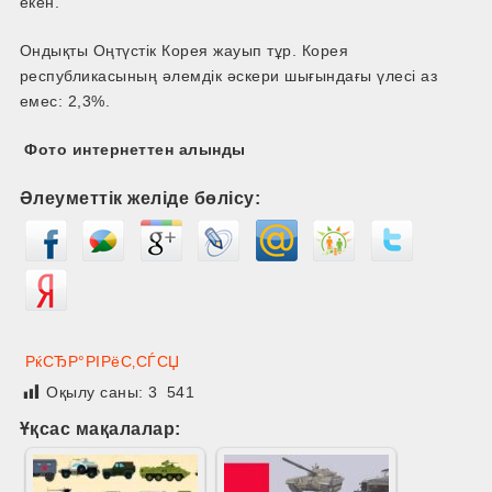
екен.
Ондықты Оңтүстік Корея жауып тұр. Корея
республикасының әлемдік әскери шығындағы үлесі аз
емес: 2,3%.
Фото интернеттен алынды
Әлеуметтік желіде бөлісу:
РќСЂР°РІРёС‚СЃСЏ
Оқылу саны:
3 541
Ұқсас мақалалар: