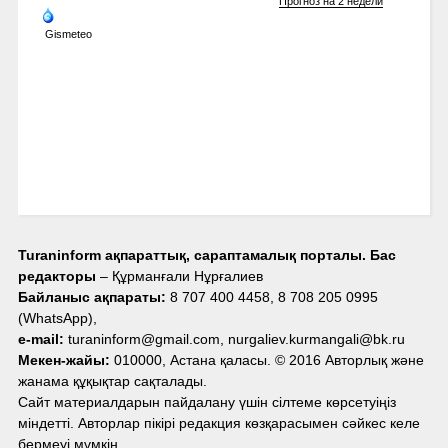
Прогноз на 2 недели
Gismeteo
Turaninform ақпараттық, сараптамалық порталы. Бас
редакторы
– Құрманғали Нұрғалиев
Байланыс ақпараты:
8 707 400 4458, 8 708 205 0995
(WhatsApp),
e-mail:
turaninform@gmail.com, nurgaliev.kurmangali@bk.ru
Мекен-жайы:
010000, Астана қаласы. © 2016 Авторлық және
жанама құқықтар сақталады.
Сайт материалдарын пайдалану үшін сілтеме көрсетуіңіз
міндетті. Авторлар пікірі редакция көзқарасымен сәйкес келе
бермеуі мүмкін.