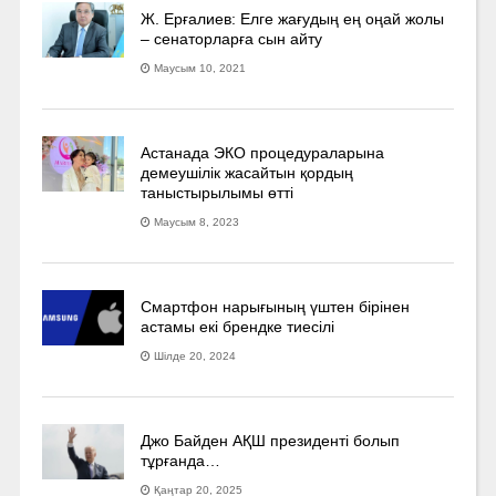
Ж. Ерғалиев: Елге жағудың ең оңай жолы
– сенаторларға сын айту
Маусым 10, 2021
Астанада ЭКО процедураларына
демеушілік жасайтын қордың
таныстырылымы өтті
Маусым 8, 2023
Смартфон нарығының үштен бірінен
астамы екі брендке тиесілі
Шілде 20, 2024
Джо Байден АҚШ президенті болып
тұрғанда…
Қаңтар 20, 2025