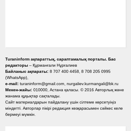
Turaninform ақпараттық, сараптамалық порталы. Бас
редакторы
– Құрманғали Нұрғалиев
Байланыс ақпараты:
8 707 400 4458, 8 708 205 0995
(WhatsApp),
e-mail:
turaninform@gmail.com, nurgaliev.kurmangali@bk.ru
Мекен-жайы:
010000, Астана қаласы. © 2016 Авторлық және
жанама құқықтар сақталады.
Сайт материалдарын пайдалану үшін сілтеме көрсетуіңіз
міндетті. Авторлар пікірі редакция көзқарасымен сәйкес келе
бермеуі мүмкін.