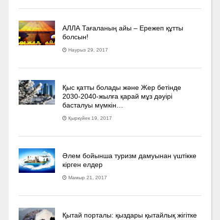
АЛЛА Тағаланың айы – Ережеп құтты
болсын!
Наурыз 29, 2017
Қыс қатты болады және Жер бетінде
2030-2040­-жылға қарай мұз дәуірі
басталуы мүмкін…
Қыркүйек 19, 2017
Әлем бойынша туризм дамуынан үштікке
кірген елдер
Мамыр 21, 2017
Қытай порталы: қыздары қытайлық жігітке