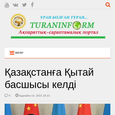
МӘЗІР
Қазақстанға Қытай
басшысы келді
0
Қыркүйек 14, 2022 18:23