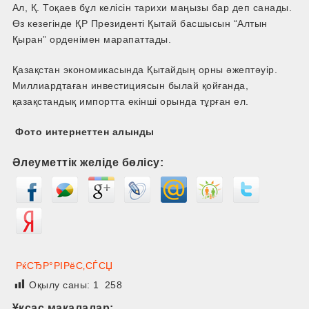
Ал, Қ. Тоқаев бұл келісін тарихи маңызы бар деп санады.
Өз кезегінде ҚР Президенті Қытай басшысын “Алтын
Қыран” орденімен марапаттады.
Қазақстан экономикасында Қытайдың орны әжептәуір.
Миллиардтаған инвестициясын былай қойғанда,
қазақстандық импортта екінші орында тұрған ел.
Фото интернеттен алынды
Әлеуметтік желіде бөлісу:
РќСЂР°РІРёС‚СЃСЏ
Оқылу саны:
1 258
Ұқсас мақалалар: