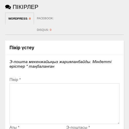
ПІКІРЛЕР
FACEBOOK:
WORDPRESS:
0
DISQUS:
0
Пікір үстеу
Э-пошта мекенжайыңыз жарияланбайды.
Міндетті
өрістер
*
таңбаланған
Пікір
*
Аты
*
Э-поштасы
*