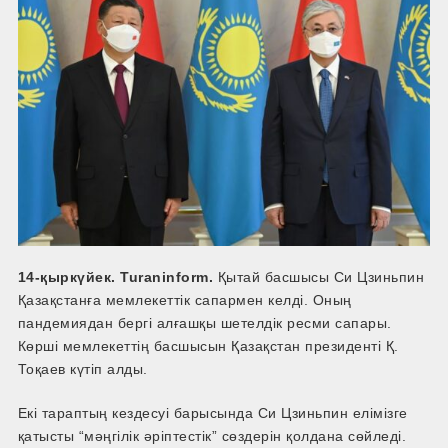
14-қыркүйек. Turaninform.
Қытай басшысы Си Цзиньпин
Қазақстанға мемлекеттік сапармен келді. Оның
пандемиядан бергі алғашқы шетелдік ресми сапары.
Көрші мемлекеттің басшысын Қазақстан президенті Қ.
Тоқаев күтіп алды.
Екі тараптың кездесуі барысында Си Цзиньпин елімізге
қатысты “мәңгілік әріптестік” сөздерін қолдана сөйледі.