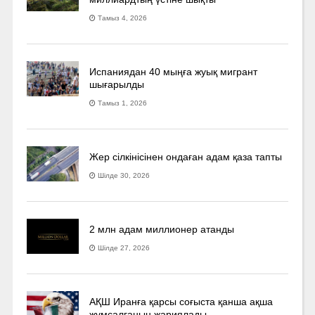
Тамыз 4, 2026
Испаниядан 40 мыңға жуық мигрант
шығарылды
Тамыз 1, 2026
Жер сілкінісінен ондаған адам қаза тапты
Шілде 30, 2026
2 млн адам миллионер атанды
Шілде 27, 2026
АҚШ Иранға қарсы соғыста қанша ақша
жұмсалғанын жариялады