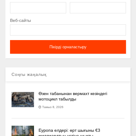
Веб-сайты
Соңғы жаңалық
Өзен табанынан вермахт кезіндегі
мотоцикл табылды
Тамыз 8, 2026
Еуропа елдері: өрт шығыны €3
миллиардтың үстіне шықты