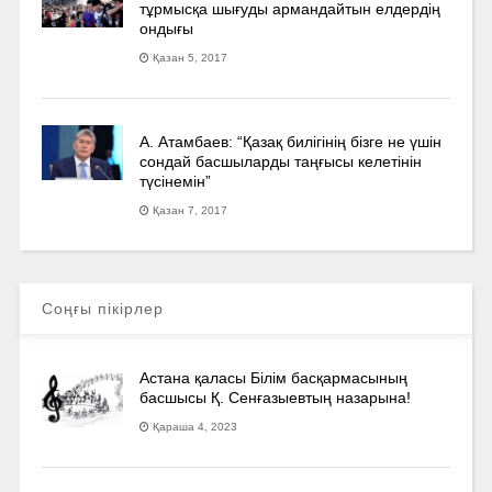
тұрмысқа шығуды армандайтын елдердің
ондығы
Қазан 5, 2017
А. Атамбаев: “Қазақ билігінің бізге не үшін
сондай басшыларды таңғысы келетінін
түсінемін”
Қазан 7, 2017
Соңғы пікірлер
Астана қаласы Білім басқармасының
басшысы Қ. Сенғазыевтың назарына!
Қараша 4, 2023