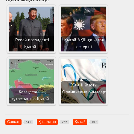
Ресей президенті
Қытай АҚШ-қа қатаң
Қытай…
ескертті
XXXIII Жазғы
Қазақстанның
Олимпиялық ойындар:
тұтастығына Қытай…
…
Саясат
Қазақстан
Қытай
641
265
157