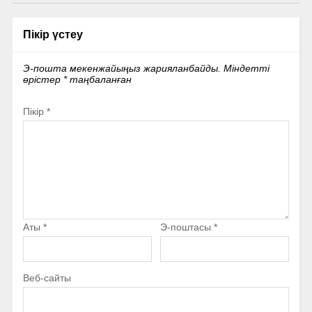
Пікір үстеу
Э-пошта мекенжайыңыз жарияланбайды.
Міндетті
өрістер
*
таңбаланған
Пікір
*
Аты
*
Э-поштасы
*
Веб-сайты