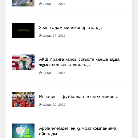
Шілде 30, 2026
2 млн адам миллионер атанды
Шілде 27, 2026
АҚШ Иранға қарсы соғыста қанша ақша
жұмсалғанын жариялады
Шілде 22, 2026
Испания – футболдан әлем чемпионы
Шілде 20, 2026
Apple әлемдегі ең қымбат компанияға
айналды