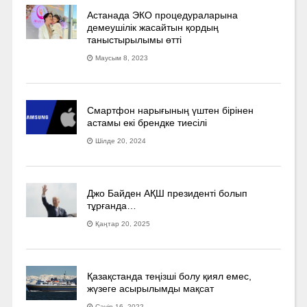
Астанада ЭКО процедураларына
демеушілік жасайтын қордың
таныстырылымы өтті
Маусым 8, 2023
Смартфон нарығының үштен бірінен
астамы екі брендке тиесілі
Шілде 20, 2024
Джо Байден АҚШ президенті болып
тұрғанда…
Қаңтар 20, 2025
Қазақстанда теңізші болу қиял емес,
жүзеге асырылымды мақсат
Сәуір 16, 2022