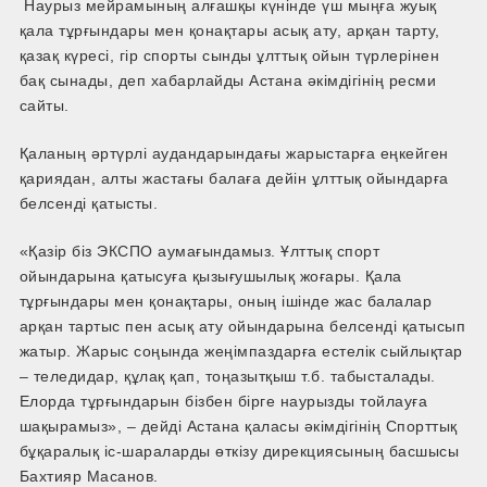
Наурыз мейрамының алғашқы күнінде үш мыңға жуық
қала тұрғындары мен қонақтары асық ату, арқан тарту,
қазақ күресі, гір спорты сынды ұлттық ойын түрлерінен
бақ сынады, деп хабарлайды Астана әкімдігінің ресми
сайты.
Қаланың әртүрлі аудандарындағы жарыстарға еңкейген
қариядан, алты жастағы балаға дейін ұлттық ойындарға
белсенді қатысты.
«Қазір біз ЭКСПО аумағындамыз. Ұлттық спорт
ойындарына қатысуға қызығушылық жоғары. Қала
тұрғындары мен қонақтары, оның ішінде жас балалар
арқан тартыс пен асық ату ойындарына белсенді қатысып
жатыр. Жарыс соңында жеңімпаздарға естелік сыйлықтар
– теледидар, құлақ қап, тоңазытқыш т.б. табысталады.
Елорда тұрғындарын бізбен бірге наурызды тойлауға
шақырамыз», – дейді Астана қаласы әкімдігінің Спорттық
бұқаралық іс-шараларды өткізу дирекциясының басшысы
Бахтияр Масанов.