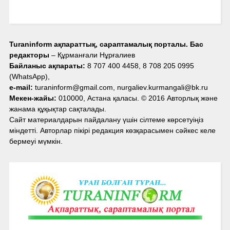
Turaninform ақпараттық, сараптамалық порталы. Бас
редакторы
– Құрманғали Нұрғалиев
Байланыс ақпараты:
8 707 400 4458, 8 708 205 0995
(WhatsApp),
e-mail:
turaninform@gmail.com, nurgaliev.kurmangali@bk.ru
Мекен-жайы:
010000, Астана қаласы. © 2016 Авторлық және
жанама құқықтар сақталады.
Сайт материалдарын пайдалану үшін сілтеме көрсетуіңіз
міндетті. Авторлар пікірі редакция көзқарасымен сәйкес келе
бермеуі мүмкін.