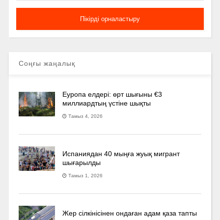
Соңғы жаңалық
Еуропа елдері: өрт шығыны €3
миллиардтың үстіне шықты
Тамыз 4, 2026
Испаниядан 40 мыңға жуық мигрант
шығарылды
Тамыз 1, 2026
Жер сілкінісінен ондаған адам қаза тапты