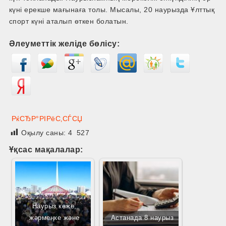
күні ерекше мағынаға толы. Мысалы, 20 наурызда Ұлттық
спорт күні аталып өткен болатын.
Әлеуметтік желіде бөлісу:
РќСЂР°РІРёС‚СЃСЏ
Оқылу саны:
4 527
Ұқсас мақалалар:
Наурыз көже,
жәрмеңке және
Астанада 8 наурыз