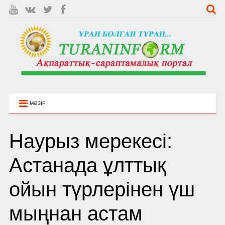
МӘЗІР
Наурыз мерекесі:
Астанада ұлттық
ойын түрлерінен үш
мыңнан астам