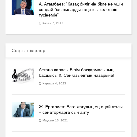
А. Атамбаев: “Қазақ билігінің бізге не үшін
сондай басшыларды таңғысы келетінін
түсінемін”
Қазан 7, 2017
Соңғы пікірлер
Астана қаласы Білім басқармасының
басшысы Қ. Сенғазыевтың назарына!
Қараша 4, 2023
Ж. Ерғалиев: Елге жағудың ең оңай жолы
– сенаторларға сын айту
Маусым 10, 2021