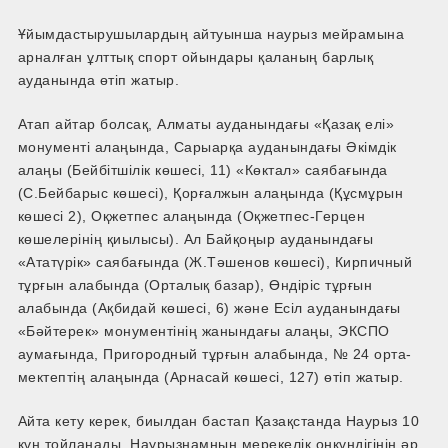
Ұйымдастырушылардың айтуынша наурыз мейрамына
арналған ұлттық спорт ойындары қаланың барлық
ауданында өтіп жатыр.
Атап айтар болсақ, Алматы ауданындағы «Қазақ елі»
монументі алаңында, Сарыарқа ауданындағы Әкімдік
алаңы (Бейбітшілік көшесі, 11) «Көктал» саябағында
(С.Бейбарыс көшесі), Қорғалжын алаңында (Құсмұрын
көшесі 2), Оқжетпес алаңында (Оқжетпес-Герцен
көшелерінің қиылысы). Ал Байқоңыр ауданындағы
«Ататүрік» саябағында (Ж.Тәшенов көшесі), Кирпичный
тұрғын алабында (Орталық базар), Өндіріс тұрғын
алабында (Ақбидай көшесі, 6) және Есіл ауданындағы
«Бәйтерек» монументінің жанындағы алаңы, ЭКСПО
аумағында, Пригородный тұрғын алабында, № 24 орта-
мектептің алаңында (Арнасай көшесі, 127) өтіп жатыр.
Айта кету керек, биылдан бастап Қазақстанда Наурыз 10
күн тойланады. Наурызнамның мерекелік онкүндігінің әр