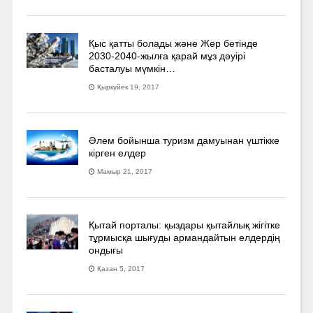
Қыс қатты болады және Жер бетінде
2030-2040­-жылға қарай мұз дәуірі
басталуы мүмкін…
Қыркүйек 19, 2017
Әлем бойынша туризм дамуынан үштікке
кірген елдер
Мамыр 21, 2017
Қытай порталы: қыздары қытайлық жігітке
тұрмысқа шығуды армандайтын елдердің
ондығы
Қазан 5, 2017