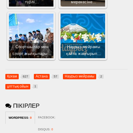
түрлі…
мерекесіне…
Спортшылар мен
Наурыз мейрамы
спорт жылқылары…
қайта жаңғырып…
Қоғам
Астана
Наурыз мейрамы
627
57
2
ұлттық ойын
1
ПІКІРЛЕР
FACEBOOK:
WORDPRESS:
0
DISQUS:
0