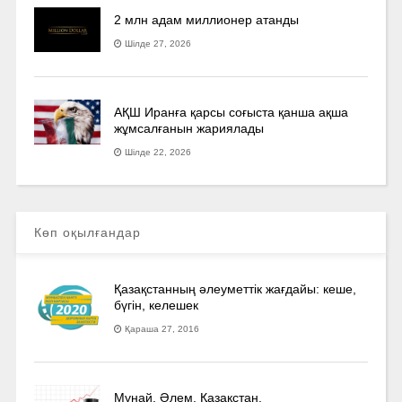
2 млн адам миллионер атанды
Шілде 27, 2026
АҚШ Иранға қарсы соғыста қанша ақша
жұмсалғанын жариялады
Шілде 22, 2026
Көп оқылғандар
Қазақстанның әлеуметтік жағдайы: кеше,
бүгін, келешек
Қараша 27, 2016
Мұнай. Әлем. Қазақстан.