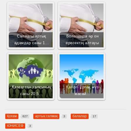
Салмағы артық
Болашақта әр он
адамдар саны 1…
ересектің алтауы
Қазақстан халқының
Қазіргі ұрпақ жүз
саны 20,5…
жасай…
Қоғам
артық салмақ
балалар
627
3
17
ЮНИСЕФ
3