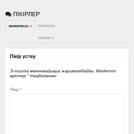
ПІКІРЛЕР
FACEBOOK:
WORDPRESS:
0
DISQUS:
0
Пікір үстеу
Э-пошта мекенжайыңыз жарияланбайды.
Міндетті
өрістер
*
таңбаланған
Пікір
*