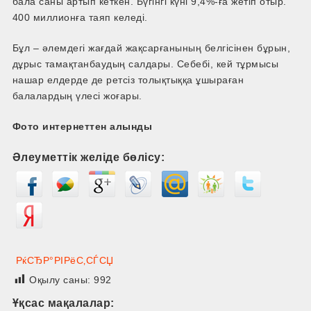
бала саны артып кеткен. Бүгінгі күні 9,4%-ға жетіп отыр.
400 миллионға таяп келеді.
Бұл – әлемдегі жағдай жақсарғанының белгісінен бұрын,
дұрыс тамақтанбаудың салдары. Себебі, кей тұрмысы
нашар елдерде де ретсіз толықтыққа ұшыраған
балалардың үлесі жоғары.
Фото интернеттен алынды
Әлеуметтік желіде бөлісу:
РќСЂР°РІРёС‚СЃСЏ
Оқылу саны:
992
Ұқсас мақалалар: