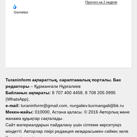
Прогноз на 2 недели
Gismeteo
Turaninform ақпараттық, сараптамалық порталы. Бас
редакторы
– Құрманғали Нұрғалиев
Байланыс ақпараты:
8 707 400 4458, 8 708 205 0995
(WhatsApp),
e-mail:
turaninform@gmail.com, nurgaliev.kurmangali@bk.ru
Мекен-жайы:
010000, Астана қаласы. © 2016 Авторлық және
жанама құқықтар сақталады.
Сайт материалдарын пайдалану үшін сілтеме көрсетуіңіз
міндетті. Авторлар пікірі редакция көзқарасымен сәйкес келе