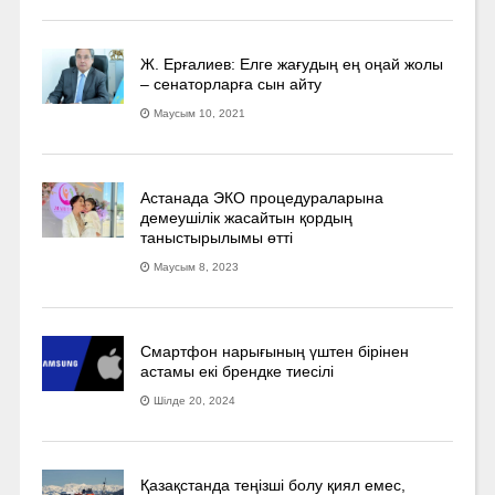
Ж. Ерғалиев: Елге жағудың ең оңай жолы
– сенаторларға сын айту
Маусым 10, 2021
Астанада ЭКО процедураларына
демеушілік жасайтын қордың
таныстырылымы өтті
Маусым 8, 2023
Смартфон нарығының үштен бірінен
астамы екі брендке тиесілі
Шілде 20, 2024
Қазақстанда теңізші болу қиял емес,