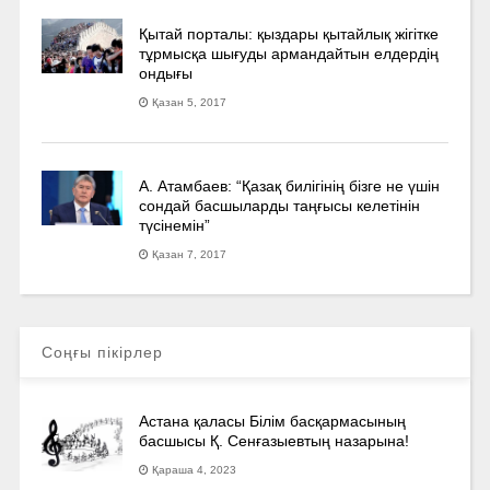
Қытай порталы: қыздары қытайлық жігітке
тұрмысқа шығуды армандайтын елдердің
ондығы
Қазан 5, 2017
А. Атамбаев: “Қазақ билігінің бізге не үшін
сондай басшыларды таңғысы келетінін
түсінемін”
Қазан 7, 2017
Соңғы пікірлер
Астана қаласы Білім басқармасының
басшысы Қ. Сенғазыевтың назарына!
Қараша 4, 2023