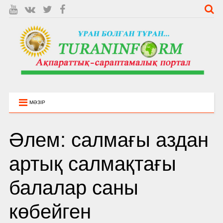
МӘЗІР
Әлем: салмағы аздан
артық салмақтағы
балалар саны
көбейген