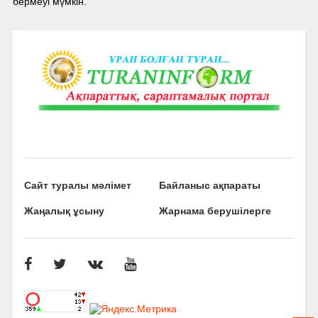
бермеуі мүмкін.
Сайт туралы мәлімет
Байланыс ақпараты
Жаңалық ұсыну
Жарнама берушілерге