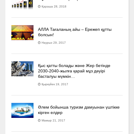
Қараша 28, 2018
АЛЛА Тағаланың айы – Ережеп құтты
болсын!
Наурыз 29, 2017
Қыс қатты болады және Жер бетінде
2030-2040­-жылға қарай мұз дәуірі
басталуы мүмкін…
Қыркүйек 19, 2017
Әлем бойынша туризм дамуынан үштікке
кірген елдер
Мамыр 21, 2017