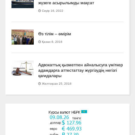
жүзеге асырылымды мақсат
Сәуір 16, 2022
Өз тілім – өмірім
Қазан 6, 2016
Адвокаттық қызметпен айналысуға үмiткер
адамдарға аттестаттау жүргізудің негізгі
қағидалары
Желтоқсан 25, 2018