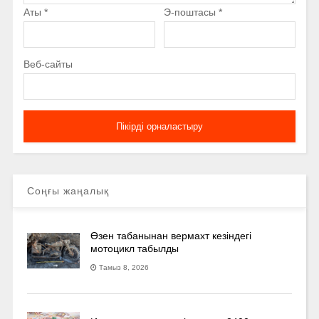
Аты
*
Э-поштасы
*
Веб-сайты
Соңғы жаңалық
Өзен табанынан вермахт кезіндегі
мотоцикл табылды
Тамыз 8, 2026