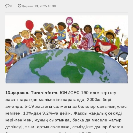
0
Қараша 13, 2025 16:38
13-қараша. Turaninform.
ЮНИСЕФ 190 елге зерттеу
жасап таратқан мәліметіне қарағанда, 2000ж. бері
алғанда, 5-19 жастағы салмағы аз балалар санының үлесі
кеміген. 13%-дан 9,2%-ға дейін. Жақсы жаңалық секілді
көрінгенімен, мұның сыртында, басқа да мәселе жатыр
делінеді, яғни, артық салмаққа, семіздікке душар болған