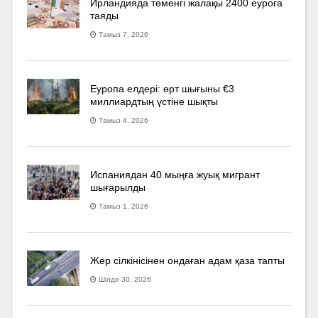
Ирландияда төменгі жалақы 2400 еуроға
таяды
Тамыз 7, 2026
Еуропа елдері: өрт шығыны €3
миллиардтың үстіне шықты
Тамыз 4, 2026
Испаниядан 40 мыңға жуық мигрант
шығарылды
Тамыз 1, 2026
Жер сілкінісінен ондаған адам қаза тапты
Шілде 30, 2026