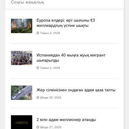
Соңғы жаңалық
Еуропа елдері: өрт шығыны €3
миллиардтың үстіне шықты
Тамыз 4, 2026
Испаниядан 40 мыңға жуық мигрант
шығарылды
Тамыз 1, 2026
Жер сілкінісінен ондаған адам қаза тапты
Шілде 30, 2026
2 млн адам миллионер атанды
Шілде 27, 2026