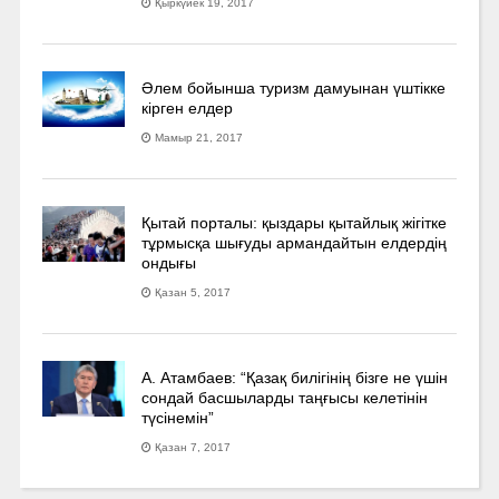
Қыркүйек 19, 2017
Әлем бойынша туризм дамуынан үштікке
кірген елдер
Мамыр 21, 2017
Қытай порталы: қыздары қытайлық жігітке
тұрмысқа шығуды армандайтын елдердің
ондығы
Қазан 5, 2017
А. Атамбаев: “Қазақ билігінің бізге не үшін
сондай басшыларды таңғысы келетінін
түсінемін”
Қазан 7, 2017