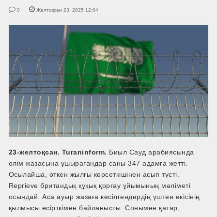
0
Желтоқсан 23, 2025 12:04
23-желтоқсан. Turaninform.
Биыл Сауд арабиясында
өлім жазасына ұшырағандар саны 347 адамға жетті.
Осылайша, өткен жылғы көрсеткішінен асып түсті.
Reprieve британдық құқық қорғау ұйымының мәліметі
осындай. Аса ауыр жазаға кесілгендердің үштен екісінің
қылмысы есірткімен байланысты. Сонымен қатар,