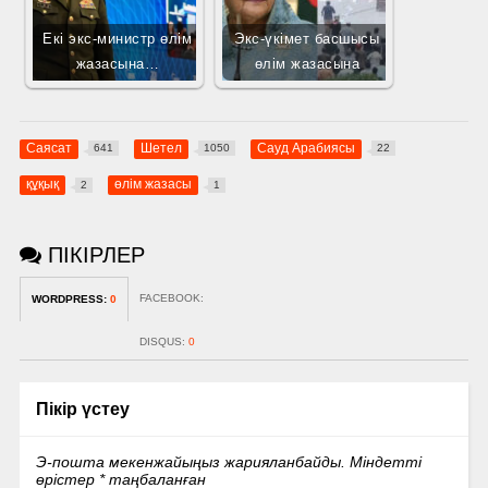
Екі экс-министр өлім
Экс-үкімет басшысы
жазасына…
өлім жазасына
Саясат
Шетел
Сауд Арабиясы
641
1050
22
құқық
өлім жазасы
2
1
ПІКІРЛЕР
FACEBOOK:
WORDPRESS:
0
DISQUS:
0
Пікір үстеу
Э-пошта мекенжайыңыз жарияланбайды.
Міндетті
өрістер
*
таңбаланған