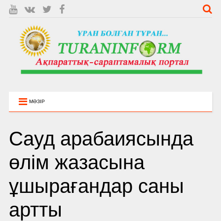
МӘЗІР
Сауд арабаиясында
өлім жазасына
ұшырағандар саны
артты