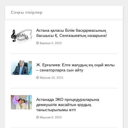
Соңғы пікірлер
Астана қаласы Білім басқармасының
басшысы Қ. Сенғазыевтың назарына!
Қараша 4, 2023
Ж. Ерғалиев: Елге жағудың ең оңай жолы
– сенаторларға сын айту
Маусым 10, 2021
Астанада ЭКО процедураларына
демеушілік жасайтын қордың
таныстырылымы өтті
Маусым 8, 2023