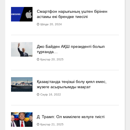
Смартфон нарығының үштен бірінен
астамы екі брендке тиесілі
Шілде 20, 2024
Джо Байден АҚШ президенті болып
тұрғанда…
Қаңтар 20, 2025
Қазақстанда теңізші болу қиял емес,
жүзеге асырылымды мақсат
Сәуір 16, 2022
Д. Трамп: Ол мәмілеге келуге тиісті
Қаңтар 21, 2025