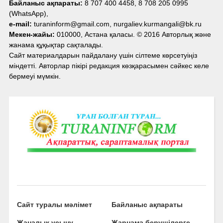
Байланыс ақпараты:
8 707 400 4458, 8 708 205 0995
(WhatsApp),
e-mail:
turaninform@gmail.com, nurgaliev.kurmangali@bk.ru
Мекен-жайы:
010000, Астана қаласы. © 2016 Авторлық және
жанама құқықтар сақталады.
Сайт материалдарын пайдалану үшін сілтеме көрсетуіңіз
міндетті. Авторлар пікірі редакция көзқарасымен сәйкес келе
бермеуі мүмкін.
Сайт туралы мәлімет
Байланыс ақпараты
Жаңалық ұсыну
Жарнама берушілерге