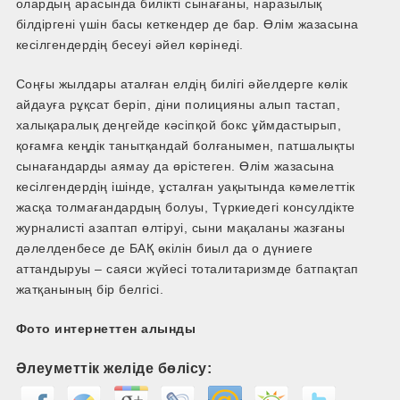
олардың арасында билікті сынағаны, наразылық
білдіргені үшін басы кеткендер де бар. Өлім жазасына
кесілгендердің бесеуі әйел көрінеді.
Соңғы жылдары аталған елдің билігі әйелдерге көлік
айдауға рұқсат беріп, діни полицияны алып тастап,
халықаралық деңгейде кәсіпқой бокс ұймдастырып,
қоғамға кеңдік танытқандай болғанымен, патшалықты
сынағандарды аямау да өрістеген. Өлім жазасына
кесілгендердің ішінде, ұсталған уақытында кәмелеттік
жасқа толмағандардың болуы, Түркиедегі консулдікте
журналисті азаптап өлтіруі, сыни мақаланы жазғаны
дәлелденбесе де БАҚ өкілін биыл да о дүниеге
аттандыруы – саяси жүйесі тоталитаризмде батпақтап
жатқанының бір белгісі.
Фото интернеттен алынды
Әлеуметтік желіде бөлісу: