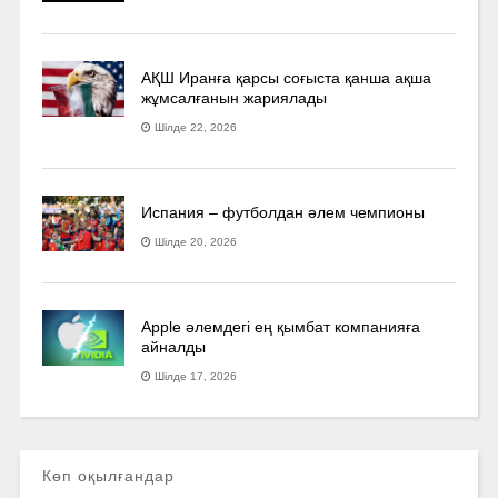
АҚШ Иранға қарсы соғыста қанша ақша
жұмсалғанын жариялады
Шілде 22, 2026
Испания – футболдан әлем чемпионы
Шілде 20, 2026
Apple әлемдегі ең қымбат компанияға
айналды
Шілде 17, 2026
Көп оқылғандар