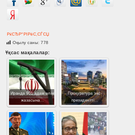
РќСЂР°РІРёС‚СЃСЏ
Оқылу саны:
778
Ұқсас мақалалар:
Иранда 901 адам өлім
Прокуратура экс-
жазасына…
президентті…