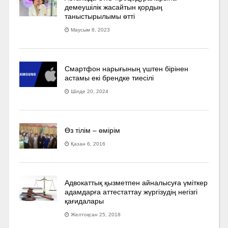
демеушілік жасайтын қордың
таныстырылымы өтті
Маусым 8, 2023
Смартфон нарығының үштен бірінен
астамы екі брендке тиесілі
Шілде 20, 2024
Өз тілім – өмірім
Қазан 6, 2016
Адвокаттық қызметпен айналысуға үмiткер
адамдарға аттестаттау жүргізудің негізгі
қағидалары
Желтоқсан 25, 2018