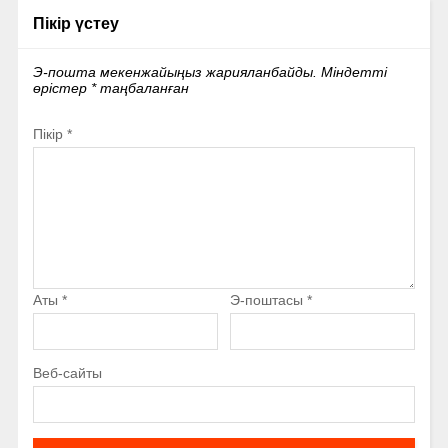
Пікір үстеу
Э-пошта мекенжайыңыз жарияланбайды.
Міндетті
өрістер
*
таңбаланған
Пікір
*
Аты
*
Э-поштасы
*
Веб-сайты