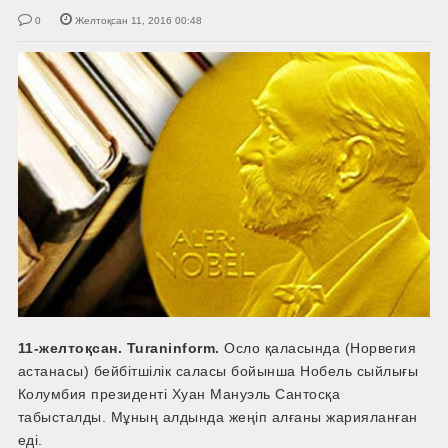
0
Желтоқсан 11, 2016 00:48
11-
желтоқсан. Turaninform.
Осло қаласында (Норвегия
астанасы) бейбітшілік саласы бойынша Нобель сыйлығы
Колумбия президенті Хуан Мануэль Сантосқа
табысталды. Мұның алдында жеңіп алғаны жарияланған
еді.