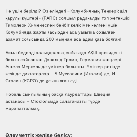
Не үшін берілді? Өз еліндегі «Колумбияның Төңкерісшіл
қарулы күштері» (FARC) солшыл радикалды топ жетекшісі
Тимолеон Хименеспен бейбіт келісімге келгені үшін.
Колумбияда жарты ғасырдан аса уақытқа созылған
азамат соғысында 200 мыңнан аса адам қаза болған!
Биыл беделді халықаралық сыйлыққа АҚШ президенті
болып сайланған Дональд Трамп, Германия канцлері
Ангела Меркель де үміткер болыпты. Үміткер ретінде
кезінде диктаторлар – Б.Муссолини (Италия) де, И.
Сталин (КСРО) де ұсынылған еді.
Нобель сыйлығының басқа лауреаттары Швеция
астанасы – Стокгольмде салатанатты түрде
марапатталмақ.
Әлеуметтік желіде бөлісу: