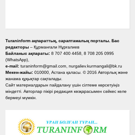
Turaninform ақпараттық, сараптамалық порталы. Бас
редакторы
– Құрманғали Нұрғалиев
Байланыс ақпараты:
8 707 400 4458, 8 708 205 0995
(WhatsApp),
e-mail:
turaninform@gmail.com, nurgaliev.kurmangali@bk.ru
Мекен-жайы:
010000, Астана қаласы. © 2016 Авторлық және
жанама құқықтар сақталады.
Сайт материалдарын пайдалану үшін сілтеме көрсетуіңіз
міндетті. Авторлар пікірі редакция көзқарасымен сәйкес келе
бермеуі мүмкін.