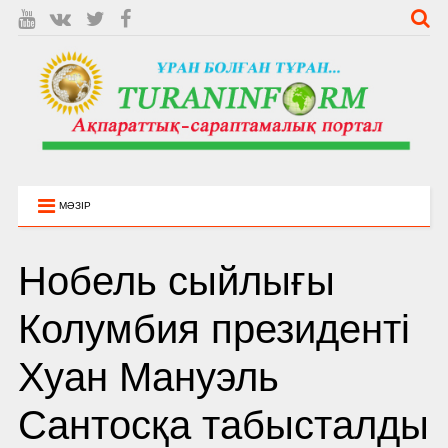
МӘЗІР
Нобель сыйлығы
Колумбия президенті
Хуан Мануэль
Сантосқа табысталды