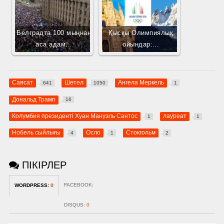
Белградта 100 мыңнан
Қысқы Олимпиялық
аса адам…
ойындар:…
Саясат
Шетел
Ангела Меркель
641
1050
1
Дональд Трамп
16
Колумбия президенті Хуан Мануэль Сантос
лауреат
1
1
Нобель сыйлығы
Осло
Стокгольм
4
1
2
ПІКІРЛЕР
FACEBOOK:
WORDPRESS:
0
DISQUS:
0