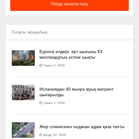
Соңғы жаңалық
Еуропа елдері: өрт шығыны €3
миллиардтың үстіне шықты
Тамыз 4, 2026
Испаниядан 40 мыңға жуық мигрант
шығарылды
Тамыз 1, 2026
Жер сілкінісінен ондаған адам қаза тапты
Шілде 30, 2026