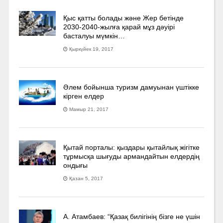
Қыс қатты болады және Жер бетінде
2030-2040­-жылға қарай мұз дәуірі
басталуы мүмкін…
Қыркүйек 19, 2017
Әлем бойынша туризм дамуынан үштікке
кірген елдер
Мамыр 21, 2017
Қытай порталы: қыздары қытайлық жігітке
тұрмысқа шығуды армандайтын елдердің
ондығы
Қазан 5, 2017
А. Атамбаев: “Қазақ билігінің бізге не үшін