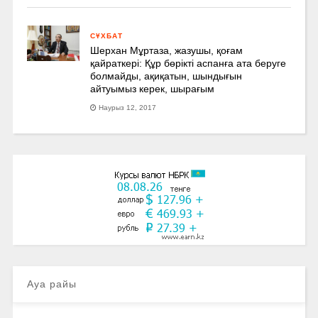
СҰХБАТ
Шерхан Мұртаза, жазушы, қоғам
қайраткері: Құр бөрікті аспанға ата беруге
болмайды, ақиқатын, шындығын
айтуымыз керек, шырағым
Наурыз 12, 2017
Ауа райы