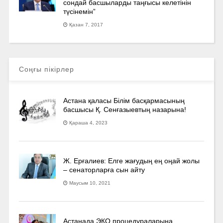
сондай басшыларды таңғысы келетінін
түсінемін”
Қазан 7, 2017
Соңғы пікірлер
Астана қаласы Білім басқармасының
басшысы Қ. Сенғазыевтың назарына!
Қараша 4, 2023
Ж. Ерғалиев: Елге жағудың ең оңай жолы
– сенаторларға сын айту
Маусым 10, 2021
Астанада ЭКО процедураларына