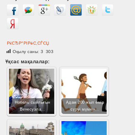
РќСЂР°РІРёС‚СЃСЏ
Оқылу саны:
3 303
Ұқсас мақалалар:
Нобель сыйлығын
Адам 200 жыл өмір
Венесуэла…
сүруі мүмкін…