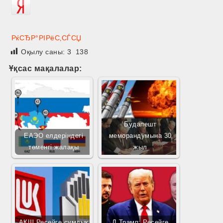
РќСЂР°РІРёС‚СЃСЏ
Оқылу саны:
3 138
Ұқсас мақалалар:
Будапешт
ЕАЭО елдеріндегі
меморандумына 30
төменгі жалақы
жыл
АҚШ Ресейге сұмдық
Д.Трамп: Ресейге