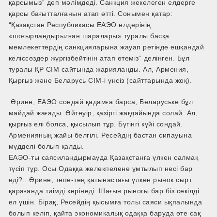
қарсымыз” деп мәлімдеді. Санкция жекелеген елдерге
қарсы бағытталғанын атап өтті. Сонымен қатар:
“Қазақстан Республикасы ЕАЭО елдерінің
«шоғырландырылған шаралары» туралы басқа
мемлекеттердің санкцияларына жауап ретінде ешқандай
келіссөздер жүргізбейтінін атап өтеміз” делінген. Бұл
туралы ҚР СІМ сайтында жарияланды. Ал, Армения,
Қырғыз және Беларусь СІМ-і үнсіз (сайттарында жоқ).
Әрине, ЕАЭО сондай қадамға барса, Беларуське бұл
майдай жағады. Әйтеуір, қазіргі жағдайында солай. Ал,
қырғыз елі болса, қысылып тұр. Бүгінгі күйі сондай.
Арменияның жайы белгілі. Ресейдің бастан сипауына
мүдделі болып қалды.
ЕАЭО-ты саясиландырмауда Қазақстанға үлкен салмақ
түсіп тұр. Осы Одаққа желөкпелене ұмтылып несі бар
еді?.. Әрине, тепе-тең қатынастағы үлкен рынок сырт
қарағанда тиімді көрінеді. Шағын рыногы бар біз секілді
ел үшін. Бірақ, Ресейдің қысымға толы саяси ықпалында
болып келіп, қайта экономикалық одаққа баруда өте сақ