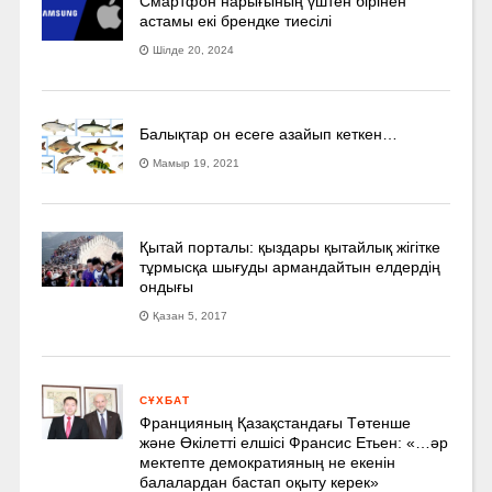
Смартфон нарығының үштен бірінен
астамы екі брендке тиесілі
Шілде 20, 2024
Балықтар он есеге азайып кеткен…
Мамыр 19, 2021
Қытай порталы: қыздары қытайлық жігітке
тұрмысқа шығуды армандайтын елдердің
ондығы
Қазан 5, 2017
СҰХБАТ
Францияның Қазақстандағы Төтенше
және Өкілетті елшісі Франсис Етьен: «…әр
мектепте демократияның не екенін
балалардан бастап оқыту керек»