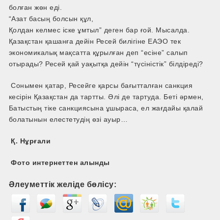
болған жөн еді.
“Азат басың болсын құл,
Қолдан келмес іске ұмтыл” деген бар ғой. Мысалда.
Қазақстан қашанға дейін Ресей билігіне ЕАЭО тек
экономикалық мақсатта құрылған деп “есіне” салып
отырады? Ресей қай уақытқа дейін “түсіністік” білдіреді?
Сонымен қатар, Ресейге қарсы бағытталған санкция
кесірін Қазақстан да тартты. Әлі де тартуда. Беті әрмен,
Батыстың тіке санкциясына ұшыраса, ел жағдайы қалай
болатынын елестетудің өзі ауыр…
Қ. Нұрғали
Фото интернеттен алынды
Әлеуметтік желіде бөлісу: