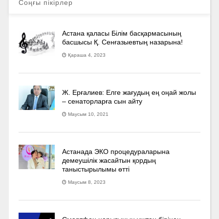
Соңғы пікірлер
Астана қаласы Білім басқармасының
басшысы Қ. Сенғазыевтың назарына!
Қараша 4, 2023
Ж. Ерғалиев: Елге жағудың ең оңай жолы
– сенаторларға сын айту
Маусым 10, 2021
Астанада ЭКО процедураларына
демеушілік жасайтын қордың
таныстырылымы өтті
Маусым 8, 2023