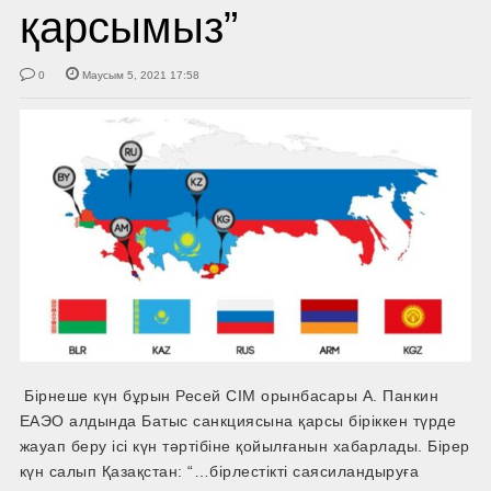
қарсымыз”
0
Маусым 5, 2021 17:58
Бірнеше күн бұрын Ресей СІМ орынбасары А. Панкин
ЕАЭО алдында Батыс санкциясына қарсы біріккен түрде
жауап беру ісі күн тәртібіне қойылғанын хабарлады. Бірер
күн салып Қазақстан: “…бірлестікті саясиландыруға