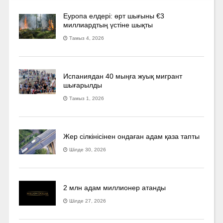
Еуропа елдері: өрт шығыны €3
миллиардтың үстіне шықты
Тамыз 4, 2026
Испаниядан 40 мыңға жуық мигрант
шығарылды
Тамыз 1, 2026
Жер сілкінісінен ондаған адам қаза тапты
Шілде 30, 2026
2 млн адам миллионер атанды
Шілде 27, 2026