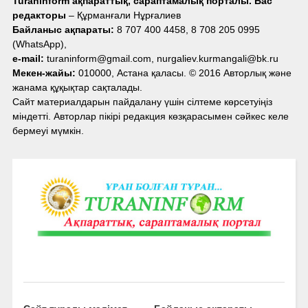
Turaninform ақпараттық, сараптамалық порталы. Бас
редакторы
– Құрманғали Нұрғалиев
Байланыс ақпараты:
8 707 400 4458, 8 708 205 0995
(WhatsApp),
e-mail:
turaninform@gmail.com, nurgaliev.kurmangali@bk.ru
Мекен-жайы:
010000, Астана қаласы. © 2016 Авторлық және
жанама құқықтар сақталады.
Сайт материалдарын пайдалану үшін сілтеме көрсетуіңіз
міндетті. Авторлар пікірі редакция көзқарасымен сәйкес келе
бермеуі мүмкін.