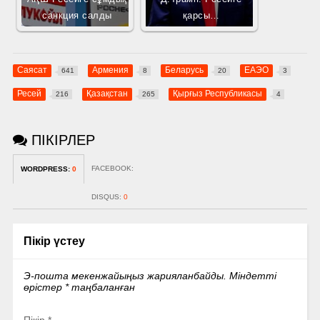
санкция салды
қарсы…
Саясат
Армения
Беларусь
ЕАЭО
641
8
20
3
Ресей
Қазақстан
Қырғыз Республикасы
216
265
4
ПІКІРЛЕР
FACEBOOK:
WORDPRESS:
0
DISQUS:
0
Пікір үстеу
Э-пошта мекенжайыңыз жарияланбайды.
Міндетті
өрістер
*
таңбаланған