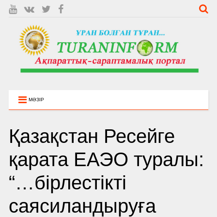
МӘЗІР
Қазақстан Ресейге
қарата ЕАЭО туралы:
“…бірлестікті
саясиландыруға