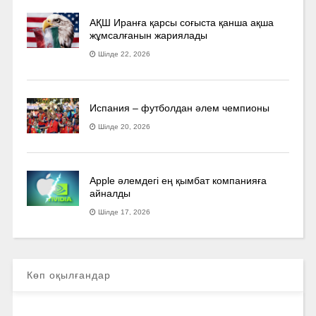
АҚШ Иранға қарсы соғыста қанша ақша
жұмсалғанын жариялады
Шілде 22, 2026
Испания – футболдан әлем чемпионы
Шілде 20, 2026
Apple әлемдегі ең қымбат компанияға
айналды
Шілде 17, 2026
Көп оқылғандар