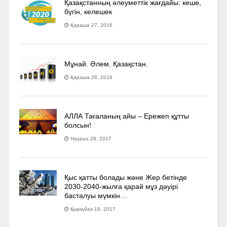
Қазақстанның әлеуметтік жағдайы: кеше,
бүгін, келешек
Қараша 27, 2016
Мұнай. Әлем. Қазақстан.
Қараша 28, 2018
АЛЛА Тағаланың айы – Ережеп құтты
болсын!
Наурыз 29, 2017
Қыс қатты болады және Жер бетінде
2030-2040­-жылға қарай мұз дәуірі
басталуы мүмкін…
Қыркүйек 19, 2017