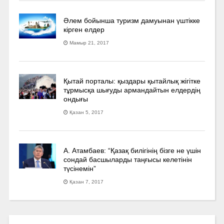
Әлем бойынша туризм дамуынан үштікке
кірген елдер
Мамыр 21, 2017
Қытай порталы: қыздары қытайлық жігітке
тұрмысқа шығуды армандайтын елдердің
ондығы
Қазан 5, 2017
А. Атамбаев: “Қазақ билігінің бізге не үшін
сондай басшыларды таңғысы келетінін
түсінемін”
Қазан 7, 2017