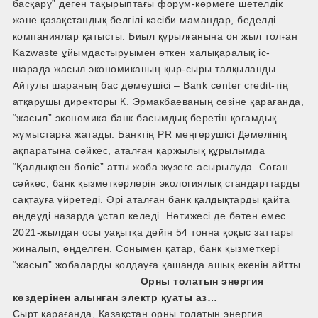
басқару” деген тақырыптағы форум-көрмеге шетелдік
және қазақстандық белгілі кәсіби мамандар, беделді
компаниялар қатысты. Биыл құрылғанына он жыл толған
Kazwaste ұйымдастыруымен өткен халықаралық іс-
шарада жасыл экономиканың қыр-сыры талқыланды.
Айтулы шараның бас демеушісі – Bank center credit-тің
атқарушы директоры​ К. Эрмакбаеваның сөзіне қарағанда,
“жасыл” экономика банк басымдық беретін қоғамдық
жұмыстарға жатады. Банктің PR меңгерушісі Дәмелінің
ақпаратына сәйкес, аталған қаржылық құрылымда
“Қалдықпен бөліс” атты жоба жүзеге асырылуда. Соған
сәйкес, банк қызметкерлерін экологиялық стандарттарды
сақтауға үйретеді. Әрі аталған банк қалдықтарды қайта
өңдеуді назарда ұстап келеді. Нәтижесі де бөтен емес.
2021-жылдан осы уақытқа дейін 54 тонна қоқыс заттары
жиналып, өңделген. Сонымен қатар, банк қызметкері
“жасыл” жобаларды қолдауға қашанда ашық екенін айтты.
Орны толатын энергия
көздерінен алынған электр қуаты аз…
Сырт қарағанда, Қазақстан орны толатын энергия