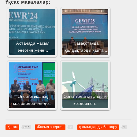
Ұқсас мақалалар:
Астанада жасыл
Қазақстанда
энергия және…
қалдықтарды қайта…
Энергетикалық
Орны толатын энергия
мәселелер әлі де…
көздерінен…
Қоғам
Жасыл энергия
қалдықтарды басқару
627
3
1