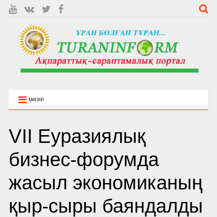
МӘЗІР
VII Еуразиялық
бизнес-форумда
жасыл экономиканың
қыр-сыры баяндалды