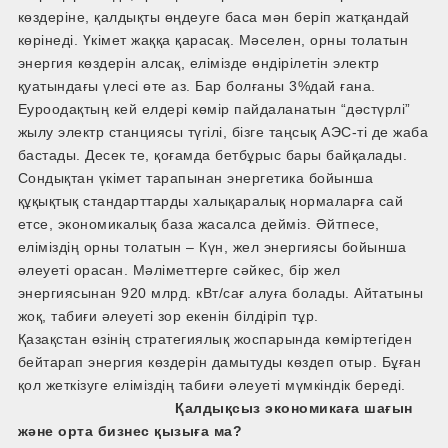
көздеріне, қалдықты өңдеуге баса мән беріп жатқандай
көрінеді. Үкімет жаққа қарасақ. Мәселен, орны толатын
энергия көздерін алсақ, елімізде өндірілетін электр
қуатындағы үлесі өте аз. Бар болғаны 3%дай ғана.
Еуроодақтың кей елдері көмір пайдаланатын “дәстүрлі”
жылу электр станциясы түгілі, бізге таңсық АЭС-ті де жаба​
бастады. Десек те, қоғамда бетбұрыс бары байқалады.
Сондықтан үкімет тарапынан энергетика бойынша
құқықтық стандарттарды халықаралық нормаларға сай
етсе, экономикалық база жасалса дейміз. Әйтпесе,
еліміздің орны толатын – Күн, жел энергиясы бойынша
әлеуеті орасан. Мәліметтерге сәйкес, бір жел
энергиясынан 920 млрд. кВт/сағ алуға болады. Айтатыны
жоқ, табиғи әлеуеті зор екенін білдіріп тұр.
Қазақстан өзінің стратегиялық жоспарында көміртегіден
бейтарап энергия көздерін дамытуды көздеп отыр. Бұған
қол жеткізуге еліміздің табиғи әлеуеті мүмкіндік береді.
Қалдықсыз экономикаға шағын
және орта бизнес қызыға ма?