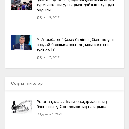
тұрмысқа шығуды армандайтын елдердің
ондығы
Қазан 5, 2017
А. Атамбаев: “Қазақ билігінің бізге не үшін
сондай басшыларды таңғысы келетінін
түсінемін”
Қазан 7, 2017
Соңғы пікірлер
Астана қаласы Білім басқармасының
басшысы Қ. Сенғазыевтың назарына!
Қараша 4, 2023