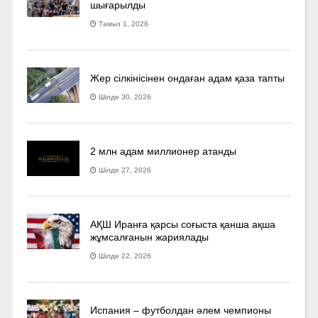
шығарылды
Тамыз 1, 2026
Жер сілкінісінен ондаған адам қаза тапты
Шілде 30, 2026
2 млн адам миллионер атанды
Шілде 27, 2026
АҚШ Иранға қарсы соғыста қанша ақша
жұмсалғанын жариялады
Шілде 22, 2026
Испания – футболдан әлем чемпионы