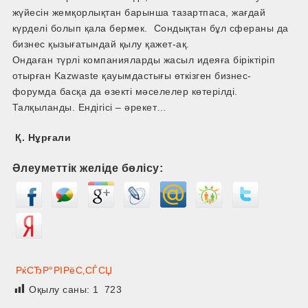
жүйесін жемқорлықтан барынша тазартпаса, жағдай
күрделі болып қала бермек. Сондықтан бұл сфераны да
бизнес қызығатындай қылу қажет-ақ.
Ондаған түрлі компанияларды жасыл идеяға біріктіріп
отырған Kazwaste қауымдастығы өткізген бизнес-
форумда басқа да өзекті мәселелер көтерілді.
Талқыланды. Ендігісі – әрекет…
Қ. Нұрғали
Әлеуметтік желіде бөлісу:
РќСЂР°РІРёС‚СЃСЏ
Оқылу саны:
1 723