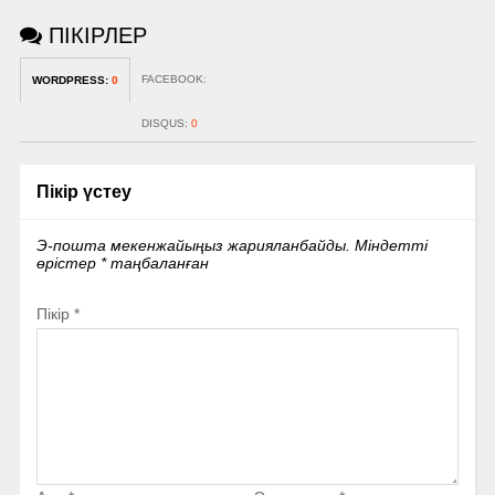
ПІКІРЛЕР
FACEBOOK:
WORDPRESS:
0
DISQUS:
0
Пікір үстеу
Э-пошта мекенжайыңыз жарияланбайды.
Міндетті
өрістер
*
таңбаланған
Пікір
*