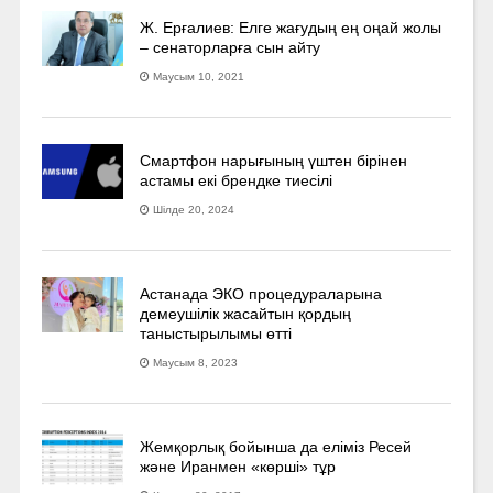
Ж. Ерғалиев: Елге жағудың ең оңай жолы
– сенаторларға сын айту
Маусым 10, 2021
Смартфон нарығының үштен бірінен
астамы екі брендке тиесілі
Шілде 20, 2024
Астанада ЭКО процедураларына
демеушілік жасайтын қордың
таныстырылымы өтті
Маусым 8, 2023
Жемқорлық бойынша да еліміз Ресей
және Иранмен «көрші» тұр