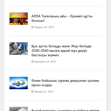
АЛЛА Тағаланың айы – Ережеп құтты
болсын!
Наурыз 29, 2017
Қыс қатты болады және Жер бетінде
2030-2040­-жылға қарай мұз дәуірі
басталуы мүмкін…
Қыркүйек 19, 2017
Әлем бойынша туризм дамуынан үштікке
кірген елдер
Мамыр 21, 2017
Қытай порталы: қыздары қытайлық жігітке