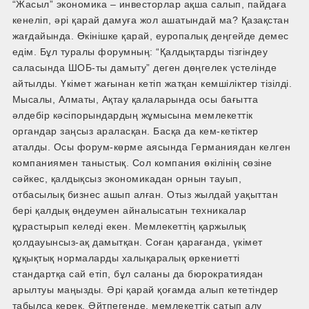
“Жасыл” экономика – инвесторлар ақша салып, пайдаға
кенеліп, әрі қарай дамуға жол ашатындай ма? Қазақстан
жағдайында. Өкінішке қарай, еуропалық деңгейде демес
едім. Бұл туралы форумның: “Қалдықтарды тізгіндеу
саласында ШОБ-ты дамыту” деген дөңгелек үстелінде
айтылды. Үкімет жағынан кетіп жатқан кемшіліктер тізілді.
Мысалы, Алматы, Ақтау қалаларында осы бағытта
әлдебір кәсіпорындардың жұмысына мемлекеттік
органдар заңсыз араласқан. Басқа да кем-кетіктер
аталды. Осы форум-көрме аясында Германиядан келген
компаниямен таныстық. Сол компания өкілінің сөзіне
сәйкес, қалдықсыз экономикадан орнын тауып,
отбасылық бизнес ашып алған. Отыз жылдай уақыттан
бері қалдық өңдеумен айналысатын техникалар
құрастырып келеді екен. Мемлекеттің қаржылық
қолдауынсыз-ақ дамытқан. Соған қарағанда, үкімет
құқықтық нормаларды халықаралық өркениетті
стандартқа сай етіп, бұл саланы да бюрократиядан
арылтуы маңызды. Әрі қарай қоғамда алып кететіндер
табылса керек. Әйтпегенде, мемлекеттік сатып алу