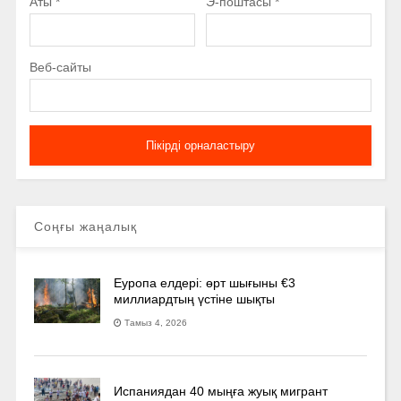
Аты
*
Э-поштасы
*
Веб-сайты
Соңғы жаңалық
Еуропа елдері: өрт шығыны €3
миллиардтың үстіне шықты
Тамыз 4, 2026
Испаниядан 40 мыңға жуық мигрант