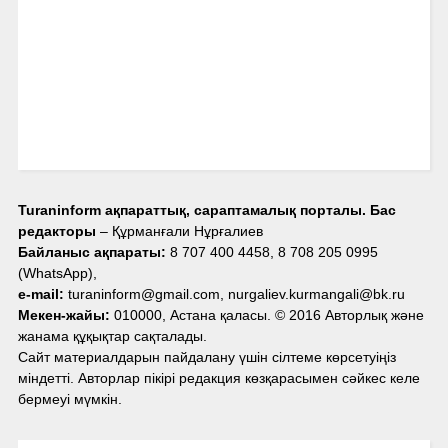
Turaninform ақпараттық, сараптамалық порталы. Бас
редакторы
– Құрманғали Нұрғалиев
Байланыс ақпараты:
8 707 400 4458, 8 708 205 0995
(WhatsApp),
e-mail:
turaninform@gmail.com, nurgaliev.kurmangali@bk.ru
Мекен-жайы:
010000, Астана қаласы. © 2016 Авторлық және
жанама құқықтар сақталады.
Сайт материалдарын пайдалану үшін сілтеме көрсетуіңіз
міндетті. Авторлар пікірі редакция көзқарасымен сәйкес келе
бермеуі мүмкін.