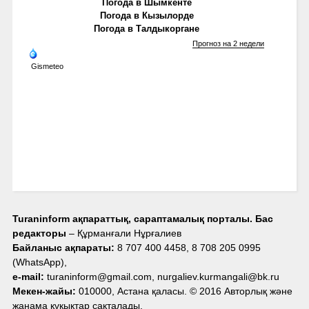
Погода в Шымкенте
Погода в Кызылорде
Погода в Талдыкоргане
Прогноз на 2 недели
Gismeteo
Turaninform ақпараттық, сараптамалық порталы. Бас
редакторы
– Құрманғали Нұрғалиев
Байланыс ақпараты:
8 707 400 4458, 8 708 205 0995
(WhatsApp),
e-mail:
turaninform@gmail.com, nurgaliev.kurmangali@bk.ru
Мекен-жайы:
010000, Астана қаласы. © 2016 Авторлық және
жанама құқықтар сақталады.