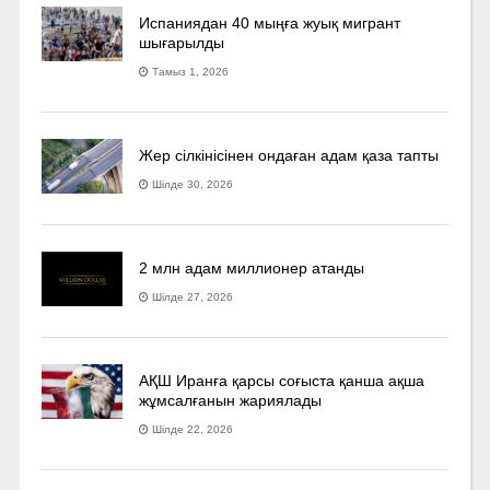
Испаниядан 40 мыңға жуық мигрант
шығарылды
Тамыз 1, 2026
Жер сілкінісінен ондаған адам қаза тапты
Шілде 30, 2026
2 млн адам миллионер атанды
Шілде 27, 2026
АҚШ Иранға қарсы соғыста қанша ақша
жұмсалғанын жариялады
Шілде 22, 2026