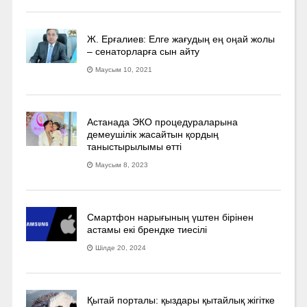
Ж. Ерғалиев: Елге жағудың ең оңай жолы
– сенаторларға сын айту
Маусым 10, 2021
Астанада ЭКО процедураларына
демеушілік жасайтын қордың
таныстырылымы өтті
Маусым 8, 2023
Смартфон нарығының үштен бірінен
астамы екі брендке тиесілі
Шілде 20, 2024
Қытай порталы: қыздары қытайлық жігітке