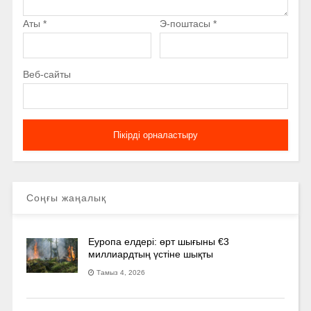
Аты
*
Э-поштасы
*
Веб-сайты
Соңғы жаңалық
Еуропа елдері: өрт шығыны €3
миллиардтың үстіне шықты
Тамыз 4, 2026