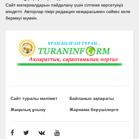
Сайт материалдарын пайдалану үшін сілтеме көрсетуіңіз
міндетті. Авторлар пікірі редакция көзқарасымен сәйкес келе
бермеуі мүмкін.
Сайт туралы мәлімет
Байланыс ақпараты
Жаңалық ұсыну
Жарнама берушілерге