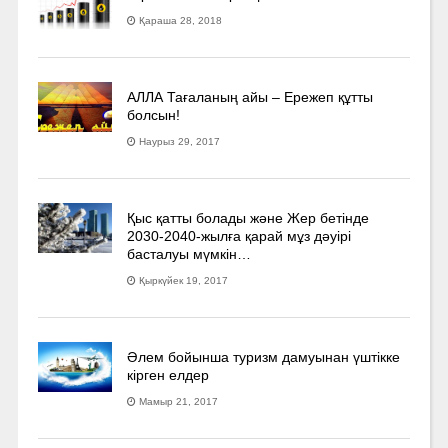
Қараша 28, 2018
АЛЛА Тағаланың айы – Ережеп құтты
болсын!
Наурыз 29, 2017
Қыс қатты болады және Жер бетінде
2030-2040­-жылға қарай мұз дәуірі
басталуы мүмкін…
Қыркүйек 19, 2017
Әлем бойынша туризм дамуынан үштікке
кірген елдер
Мамыр 21, 2017