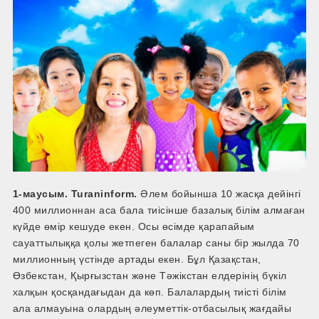
1-маусым. Turaninform.
Әлем бойынша 10 жасқа дейінгі
400 миллионнан аса бала тиісінше базалық білім алмаған
күйде өмір кешуде екен. Осы өсімде қарапайым
сауаттылыққа қолы жетпеген балалар саны бір жылда 70
миллионның үстінде артады екен. Бұл Қазақстан,
Өзбекстан, Қырғызстан және Тәжікстан елдерінің бүкіл
халқын қосқандағыдан да көп. Балалардың тиісті білім
ала алмауына олардың әлеуметтік-отбасылық жағдайы