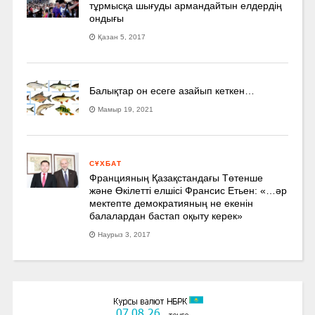
тұрмысқа шығуды армандайтын елдердің
ондығы
Қазан 5, 2017
Балықтар он есеге азайып кеткен…
Мамыр 19, 2021
СҰХБАТ
Францияның Қазақстандағы Төтенше
және Өкілетті елшісі Франсис Етьен: «…әр
мектепте демократияның не екенін
балалардан бастап оқыту керек»
Наурыз 3, 2017