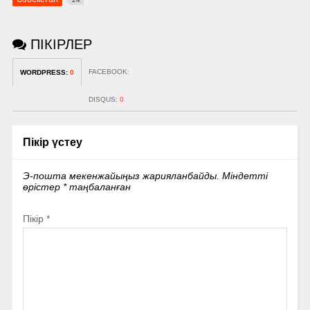
ПІКІРЛЕР
FACEBOOK:
WORDPRESS:
0
DISQUS:
0
Пікір үстеу
Э-пошта мекенжайыңыз жарияланбайды.
Міндетті
өрістер
*
таңбаланған
Пікір
*