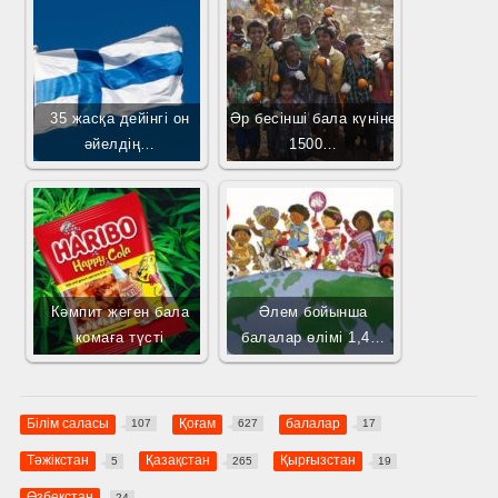
35 жасқа дейінгі он
Әр бесінші бала күніне
әйелдің…
1500…
Кәмпит жеген бала
Әлем бойынша
комаға түсті
балалар өлімі 1,4…
Білім саласы
Қоғам
балалар
107
627
17
Тәжікстан
Қазақстан
Қырғызстан
5
265
19
Өзбекстан
24