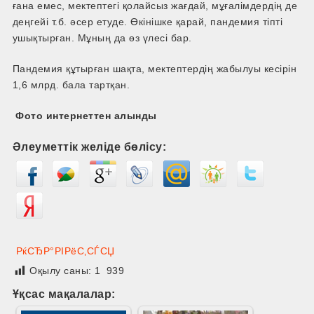
ғана емес, мектептегі қолайсыз жағдай, мұғалімдердің де
деңгейі т.б. әсер етуде. Өкінішке қарай, пандемия тіпті
ушықтырған. Мұның да өз үлесі бар.
Пандемия құтырған шақта, мектептердің жабылуы кесірін
1,6 млрд. бала тартқан.
Фото интернеттен алынды
Әлеуметтік желіде бөлісу:
РќСЂР°РІРёС‚СЃСЏ
Оқылу саны:
1 939
Ұқсас мақалалар: