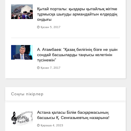
Қытай порталы: қыздары қытайлық жігітке
тұрмысқа шығуды армандайтын елдердің
ондығы
Қазан 5, 2017
А. Атамбаев: “Қазақ билігінің бізге не үшін
сондай басшыларды таңғысы келетінін
түсінемін”
Қазан 7, 2017
Соңғы пікірлер
Астана қаласы Білім басқармасының
басшысы Қ. Сенғазыевтың назарына!
Қараша 4, 2023