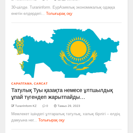
30-шілде. Turaninform. ЕурАзиялық экономикалық одаққа
енетін елдердегі...
Толығырақ оқу
САРАПТАМА
,
САЯСАТ
Татулық Туы қазақта немесе ұлтшылдық
ұпай түгендеп жарытпайды…
TuranInform KZ
0
Тамыз 29, 2023
Мемлекет ішіндегі ұлтаралық татулық, халық бірлігі – елдің
дамуына нег...
Толығырақ оқу