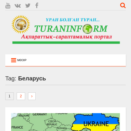
МӘЗІР
Tag:
Беларусь
1
2