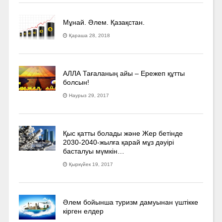
Мұнай. Әлем. Қазақстан.
Қараша 28, 2018
АЛЛА Тағаланың айы – Ережеп құтты
болсын!
Наурыз 29, 2017
Қыс қатты болады және Жер бетінде
2030-2040­-жылға қарай мұз дәуірі
басталуы мүмкін…
Қыркүйек 19, 2017
Әлем бойынша туризм дамуынан үштікке
кірген елдер