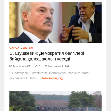
САЯСАТ
,
ШЕТЕЛ
С. Шушкевич: Демократия белгілері
байқала қалса, жолын кеседі
TuranInform KZ
0
Желтоқсан 9, 2021
9-желтоқсан. Turaninform. Беларусьтің көрнекті саяси
қайраткері С. Шуш...
Толығырақ оқу