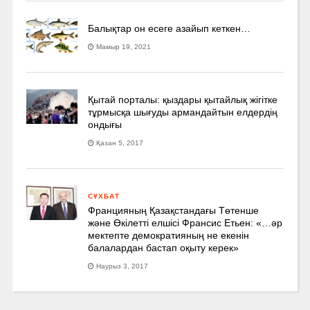
Балықтар он есеге азайып кеткен…
Мамыр 19, 2021
Қытай порталы: қыздары қытайлық жігітке
тұрмысқа шығуды армандайтын елдердің
ондығы
Қазан 5, 2017
СҰХБАТ
Францияның Қазақстандағы Төтенше
және Өкілетті елшісі Франсис Етьен: «…әр
мектепте демократияның не екенін
балалардан бастап оқыту керек»
Наурыз 3, 2017