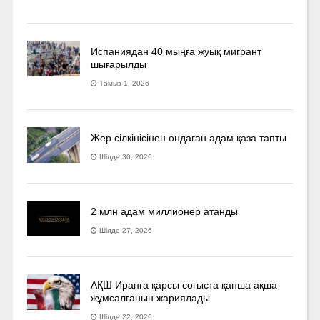
Испаниядан 40 мыңға жуық мигрант
шығарылды
Тамыз 1, 2026
Жер сілкінісінен ондаған адам қаза тапты
Шілде 30, 2026
2 млн адам миллионер атанды
Шілде 27, 2026
АҚШ Иранға қарсы соғыста қанша ақша
жұмсалғанын жариялады
Шілде 22, 2026