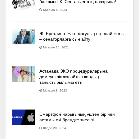
басшысы Қ. Сенғазыевтың назарына!
Қараша 4, 2023
Ж. Ерғалиев: Елге жағудың ең оңай жолы
– сенаторларға сын айту
Маусым 10, 2021
Астанада ЭКО процедураларына
демеушілік жасайтын қордың
таныстырылымы өтті
Маусым 8, 2023
Смартфон нарығының үштен бірінен
астамы екі брендке тиесілі
Шілде 20, 2024