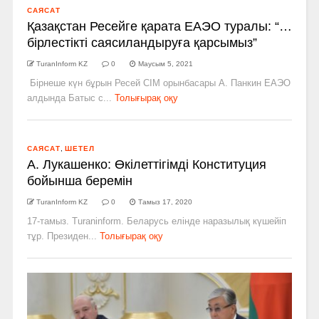
САЯСАТ
Қазақстан Ресейге қарата ЕАЭО туралы: “…
бірлестікті саясиландыруға қарсымыз”
TuranInform KZ
0
Маусым 5, 2021
Бірнеше күн бұрын Ресей СІМ орынбасары А. Панкин ЕАЭО
алдында Батыс с...
Толығырақ оқу
САЯСАТ
,
ШЕТЕЛ
А. Лукашенко: Өкілеттігімді Конституция
бойынша беремін
TuranInform KZ
0
Тамыз 17, 2020
17-тамыз. Turaninform. Беларусь елінде наразылық күшейіп
тұр. Президен...
Толығырақ оқу