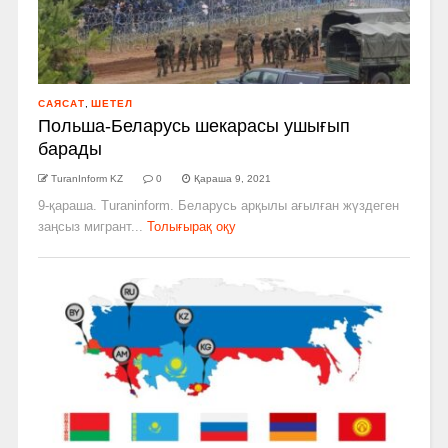
САЯСАТ
,
ШЕТЕЛ
Польша-Беларусь шекарасы ушығып
барады
TuranInform KZ
0
Қараша 9, 2021
9-қараша. Turaninform. Беларусь арқылы ағылған жүздеген
заңсыз мигрант...
Толығырақ оқу