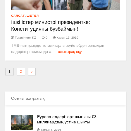
САЯСАТ
,
ШЕТЕЛ
Ішкі істер министрі президентке:
Конституцияны бұзбаймын!
TuranInform KZ
0
Қазан 15, 2019
ТМД-­ның қазірде тоталитарлы жүйе әбден орныққан
елдерінің тарихында а...
Толығырақ оқу
1
2
Соңғы жаңалық
Еуропа елдері: өрт шығыны €3
миллиардтың үстіне шықты
Тамыз 4, 2026