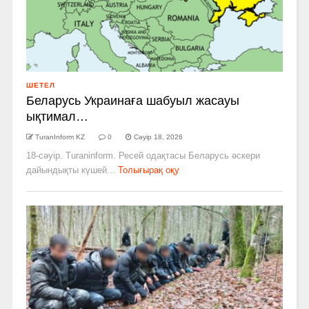
ШЕТЕЛ
Беларусь Украинаға шабуыл жасауы
ықтимал…
TuranInform KZ
0
Сәуір 18, 2026
18-сәуір. Turaninform. Ресей одақтасы Беларусь әскери
дайындықты күшей...
Толығырақ оқу