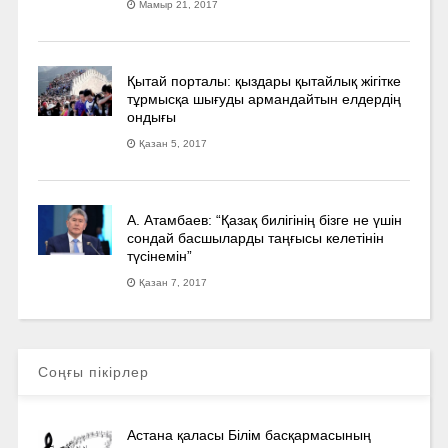
Мамыр 21, 2017
Қытай порталы: қыздары қытайлық жігітке
тұрмысқа шығуды армандайтын елдердің
ондығы
Қазан 5, 2017
А. Атамбаев: “Қазақ билігінің бізге не үшін
сондай басшыларды таңғысы келетінін
түсінемін”
Қазан 7, 2017
Соңғы пікірлер
Астана қаласы Білім басқармасының