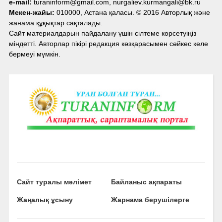
e-mail:
turaninform@gmail.com, nurgaliev.kurmangali@bk.ru
Мекен-жайы:
010000, Астана қаласы. © 2016 Авторлық және
жанама құқықтар сақталады.
Сайт материалдарын пайдалану үшін сілтеме көрсетуіңіз
міндетті. Авторлар пікірі редакция көзқарасымен сәйкес келе
бермеуі мүмкін.
Сайт туралы мәлімет
Байланыс ақпараты
Жаңалық ұсыну
Жарнама берушілерге