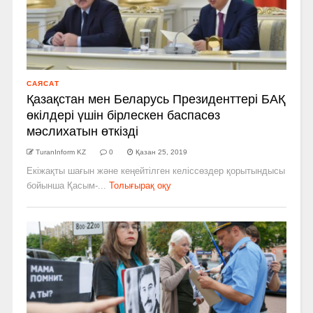
САЯСАТ
Қазақстан мен Беларусь Президенттері БАҚ
өкілдері үшін бірлескен баспасөз
мәслихатын өткізді
TuranInform KZ
0
Қазан 25, 2019
Екіжақты шағын және кеңейтілген келіссөздер қорытындысы
бойынша Қасым-...
Толығырақ оқу