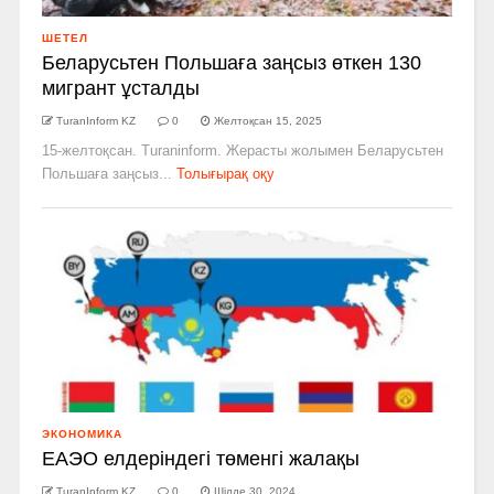
ШЕТЕЛ
Беларусьтен Польшаға заңсыз өткен 130
мигрант ұсталды
TuranInform KZ
0
Желтоқсан 15, 2025
15-желтоқсан. Turaninform. Жерасты жолымен Беларусьтен
Польшаға заңсыз...
Толығырақ оқу
ЭКОНОМИКА
ЕАЭО елдеріндегі төменгі жалақы
TuranInform KZ
0
Шілде 30, 2024