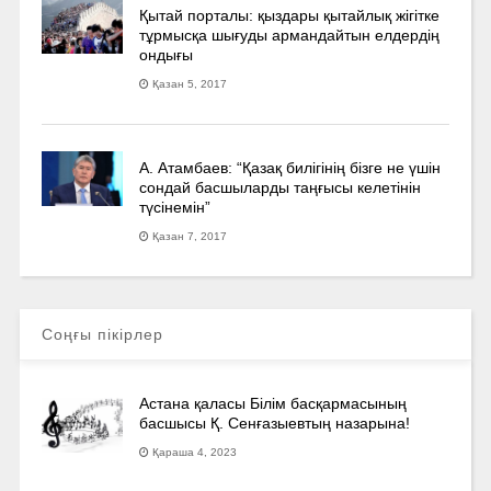
Қытай порталы: қыздары қытайлық жігітке
тұрмысқа шығуды армандайтын елдердің
ондығы
Қазан 5, 2017
А. Атамбаев: “Қазақ билігінің бізге не үшін
сондай басшыларды таңғысы келетінін
түсінемін”
Қазан 7, 2017
Соңғы пікірлер
Астана қаласы Білім басқармасының
басшысы Қ. Сенғазыевтың назарына!
Қараша 4, 2023