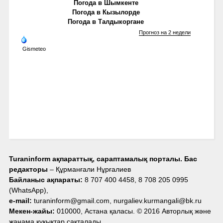
Погода в Шымкенте
Погода в Кызылорде
Погода в Талдыкоргане
Прогноз на 2 недели
Gismeteo
Turaninform ақпараттық, сараптамалық порталы. Бас
редакторы
– Құрманғали Нұрғалиев
Байланыс ақпараты:
8 707 400 4458, 8 708 205 0995
(WhatsApp),
e-mail:
turaninform@gmail.com, nurgaliev.kurmangali@bk.ru
Мекен-жайы:
010000, Астана қаласы. © 2016 Авторлық және
жанама құқықтар сақталады.