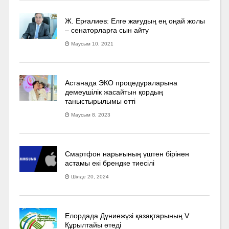
Ж. Ерғалиев: Елге жағудың ең оңай жолы
– сенаторларға сын айту
Маусым 10, 2021
Астанада ЭКО процедураларына
демеушілік жасайтын қордың
таныстырылымы өтті
Маусым 8, 2023
Смартфон нарығының үштен бірінен
астамы екі брендке тиесілі
Шілде 20, 2024
Елордада Дүниежүзі қазақтарының V
Құрылтайы өтеді