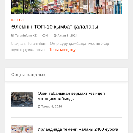
ШЕТЕЛ
Әлемнің ТОП-10 қымбат қалалары
TuranInform KZ
0
Ақпан 8, 2024
8-ақпан. Turaninform. Өмір сүру қымбатқа түсетін Жер
жүзінің қалаларын...
Толығырақ оқу
Соңғы жаңалық
Өзен табанынан вермахт кезіндегі
мотоцикл табылды
Тамыз 8, 2026
Ирландияда төменгі жалақы 2400 еуроға