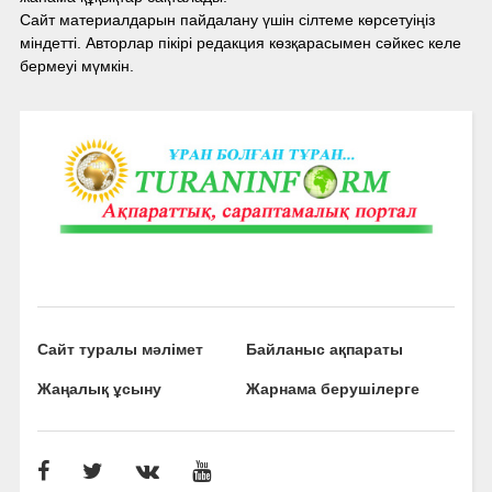
Сайт материалдарын пайдалану үшін сілтеме көрсетуіңіз
міндетті. Авторлар пікірі редакция көзқарасымен сәйкес келе
бермеуі мүмкін.
Сайт туралы мәлімет
Байланыс ақпараты
Жаңалық ұсыну
Жарнама берушілерге