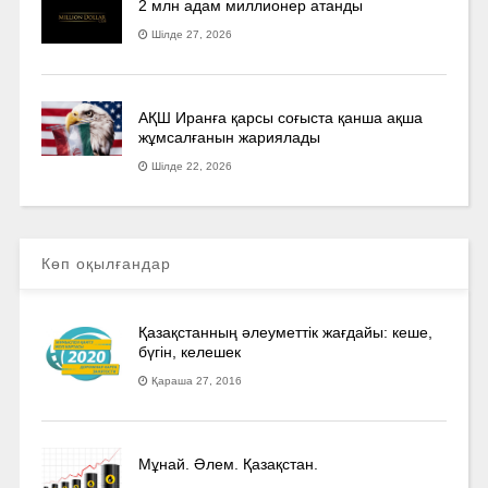
2 млн адам миллионер атанды
Шілде 27, 2026
АҚШ Иранға қарсы соғыста қанша ақша
жұмсалғанын жариялады
Шілде 22, 2026
Көп оқылғандар
Қазақстанның әлеуметтік жағдайы: кеше,
бүгін, келешек
Қараша 27, 2016
Мұнай. Әлем. Қазақстан.