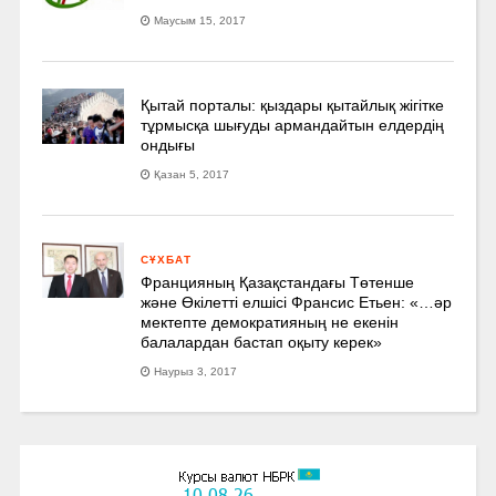
Маусым 15, 2017
Қытай порталы: қыздары қытайлық жігітке
тұрмысқа шығуды армандайтын елдердің
ондығы
Қазан 5, 2017
СҰХБАТ
Францияның Қазақстандағы Төтенше
және Өкілетті елшісі Франсис Етьен: «…әр
мектепте демократияның не екенін
балалардан бастап оқыту керек»
Наурыз 3, 2017