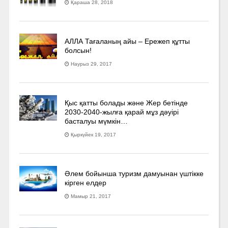
Қараша 28, 2018
АЛЛА Тағаланың айы – Ережеп құтты
болсын!
Наурыз 29, 2017
Қыс қатты болады және Жер бетінде
2030-2040­-жылға қарай мұз дәуірі
басталуы мүмкін…
Қыркүйек 19, 2017
Әлем бойынша туризм дамуынан үштікке
кірген елдер
Мамыр 21, 2017