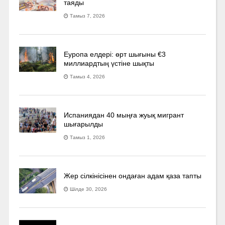
таяды
Тамыз 7, 2026
Еуропа елдері: өрт шығыны €3
миллиардтың үстіне шықты
Тамыз 4, 2026
Испаниядан 40 мыңға жуық мигрант
шығарылды
Тамыз 1, 2026
Жер сілкінісінен ондаған адам қаза тапты
Шілде 30, 2026