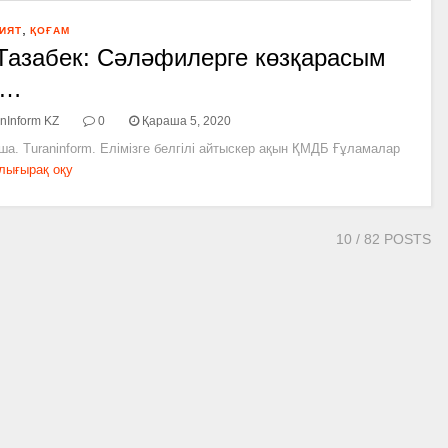
,
ИЯТ
ҚОҒАМ
Тазабек: Сәләфилерге көзқарасым
л…
nInform KZ
0
Қараша 5, 2020
ша. Turaninform. Елімізге белгілі айтыскер ақын ҚМДБ Ғұламалар
лығырақ оқу
10
/ 82 POSTS