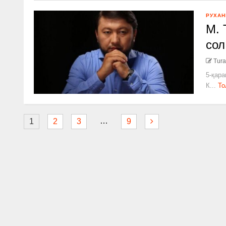
РУХАН
М. 
со
Tura
5-қара
К...
То
…
1
2
3
9