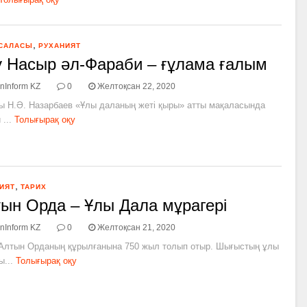
,
 САЛАСЫ
РУХАНИЯТ
 Насыр әл-Фараби – ғұлама ғалым
nInform KZ
0
Желтоқсан 22, 2020
ы Н.Ә. Назарбаев «Ұлы даланың жеті қыры» атты мақаласында
...
Толығырақ оқу
,
ИЯТ
ТАРИХ
ын Орда – Ұлы Дала мұрагері
nInform KZ
0
Желтоқсан 21, 2020
Алтын Орданың құрылғанына 750 жыл толып отыр. Шығыстың ұлы
...
Толығырақ оқу