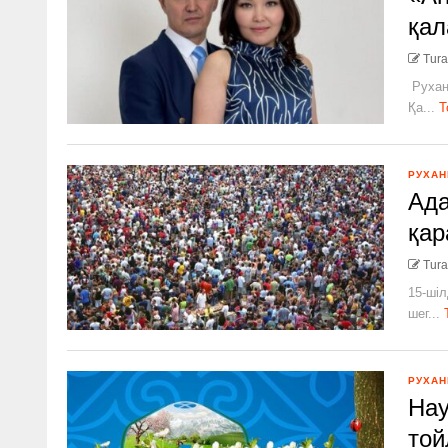
қа
Tura
Рухан
Қа...
Т
РУХАН
Ада
қар
Tura
15-шіл
шег...
РУХАН
Нау
той