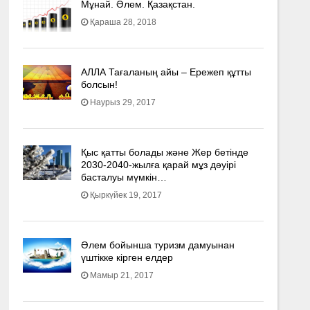
Мұнай. Әлем. Қазақстан.
Қараша 28, 2018
АЛЛА Тағаланың айы – Ережеп құтты
болсын!
Наурыз 29, 2017
Қыс қатты болады және Жер бетінде
2030-2040­-жылға қарай мұз дәуірі
басталуы мүмкін…
Қыркүйек 19, 2017
Әлем бойынша туризм дамуынан
үштікке кірген елдер
Мамыр 21, 2017