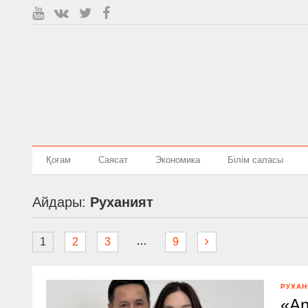
Қоғам
Саясат
Экономика
Білім саласы
Айдары:
Руханият
…
1
2
3
9
РУХАН
«An