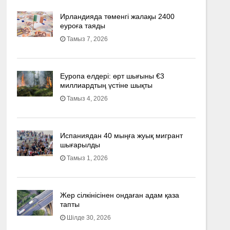
Ирландияда төменгі жалақы 2400
еуроға таяды
Тамыз 7, 2026
Еуропа елдері: өрт шығыны €3
миллиардтың үстіне шықты
Тамыз 4, 2026
Испаниядан 40 мыңға жуық мигрант
шығарылды
Тамыз 1, 2026
Жер сілкінісінен ондаған адам қаза
тапты
Шілде 30, 2026