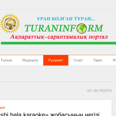
Ғылым
Медицина
Руханият
Спорт
Тарих
Ж
10
/ 82 POSTS
ИЯТ
shi bala karaoke» жобасының негізі