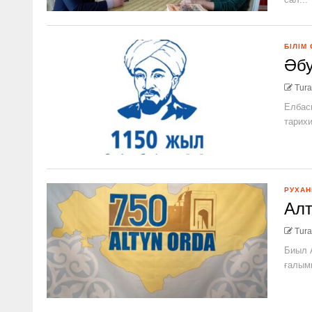
БІЛІМ
Әбу
Tura
Елбас
тарихи 
РУХАН
Алт
Tura
Биыл 
ғалымы