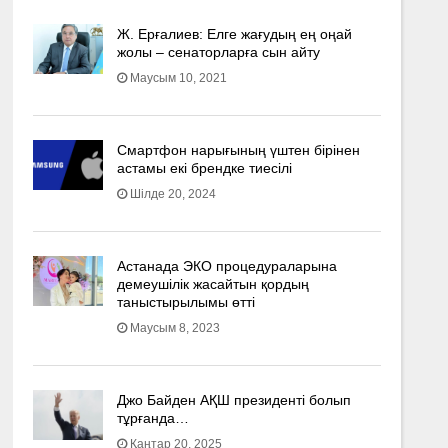
Ж. Ерғалиев: Елге жағудың ең оңай
жолы – сенаторларға сын айту
Маусым 10, 2021
Смартфон нарығының үштен бірінен
астамы екі брендке тиесілі
Шілде 20, 2024
Астанада ЭКО процедураларына
демеушілік жасайтын қордың
таныстырылымы өтті
Маусым 8, 2023
Джо Байден АҚШ президенті болып
тұрғанда…
Қаңтар 20, 2025