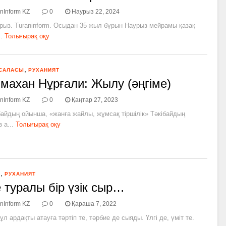
nInform KZ
0
Наурыз 22, 2024
рыз. Turaninform. Осыдан 35 жыл бұрын Наурыз мейрамы қазақ
.
Толығырақ оқу
,
 САЛАСЫ
РУХАНИЯТ
махан Нұрғали: Жылу (әңгіме)
nInform KZ
0
Қаңтар 27, 2023
айдың ойынша, «жанға жайлы, жұмсақ тіршілік» Тәкібайдың
 а...
Толығырақ оқу
,
Я
РУХАНИЯТ
 туралы бір үзік сыр…
nInform KZ
0
Қараша 7, 2022
ұл ардақты атауға тәртіп те, тәрбие де сыяды. Үлгі де, үміт те.