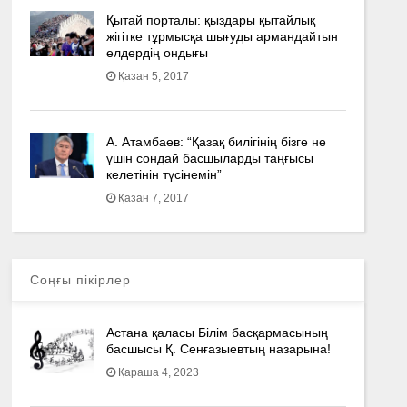
Қытай порталы: қыздары қытайлық
жігітке тұрмысқа шығуды армандайтын
елдердің ондығы
Қазан 5, 2017
А. Атамбаев: “Қазақ билігінің бізге не
үшін сондай басшыларды таңғысы
келетінін түсінемін”
Қазан 7, 2017
Соңғы пікірлер
Астана қаласы Білім басқармасының
басшысы Қ. Сенғазыевтың назарына!
Қараша 4, 2023