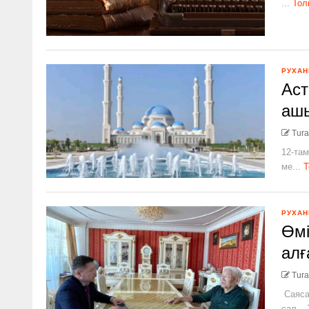
...
Тол
РУХАН
Аст
аш
Tura
12-там
ме...
Т
РУХАН
Өмі
алғ
Tura
Саясат
сал...