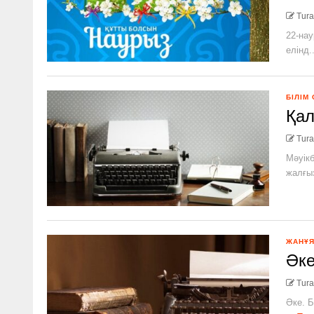
Tura
22-нау
елінд..
БІЛІМ
Қал
Tura
Мәуікб
жалғыз
ЖАНҰ
Әке
Tura
Әке. Б