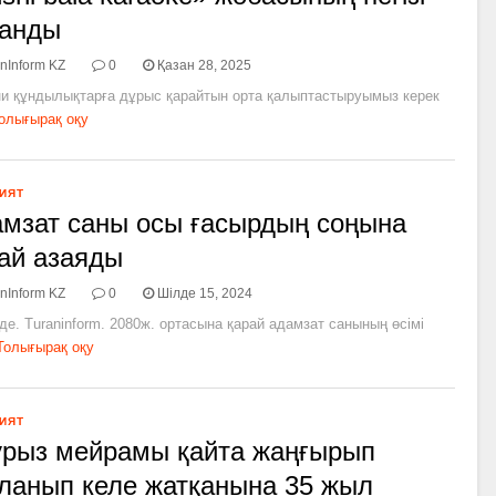
ланды
nInform KZ
0
Қазан 28, 2025
и құндылықтарға дұрыс қарайтын орта қалыптастыруымыз керек
олығырақ оқу
ИЯТ
мзат саны осы ғасырдың соңына
ай азаяды
nInform KZ
0
Шілде 15, 2024
де. Turaninform. 2080ж. ортасына қарай адамзат санының өсімі
Толығырақ оқу
ИЯТ
рыз мейрамы қайта жаңғырып
ланып келе жатқанына 35 жыл