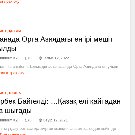
ығырақ оқу
,
ИЯТ
ҚОҒАМ
анада Орта Азиядағы ең ірі мешіт
ылды
nInform KZ
0
Тамыз 12, 2022
ыз. Turaninform. Еліміздің астанасында Орта Азиядағы ең үлкен
олығырақ оқу
,
ИЯТ
САЯСАТ
рбек Байгелді: …Қазақ елі қайтадан
а шығады
nInform KZ
0
Сәуір 12, 2021
тың қызу ортасында жүрген кезінде ғана емес, содан кейін де
Толығырақ оқу