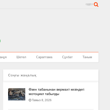
ІЗДЕУ
анұя
Шетел
Сараптама
Сұхбат
Таным
Соңғы жаңалық
Өзен табанынан вермахт кезіндегі
мотоцикл табылды
Тамыз 8, 2026