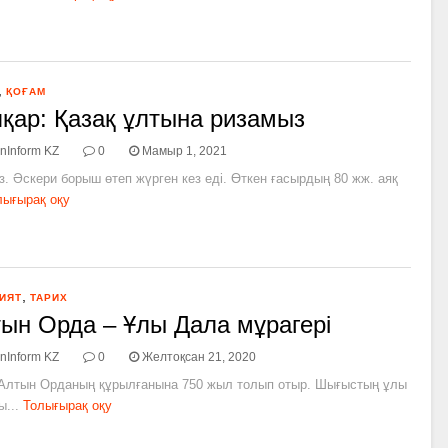
,
ҚОҒАМ
қар: Қазақ ұлтына ризамыз
nInform KZ
0
Мамыр 1, 2021
. Әскери борыш өтеп жүрген кез еді. Өткен ғасырдың 80 жж. аяқ
лығырақ оқу
,
ИЯТ
ТАРИХ
ын Орда – Ұлы Дала мұрагері
nInform KZ
0
Желтоқсан 21, 2020
Алтын Орданың құрылғанына 750 жыл толып отыр. Шығыстың ұлы
...
Толығырақ оқу