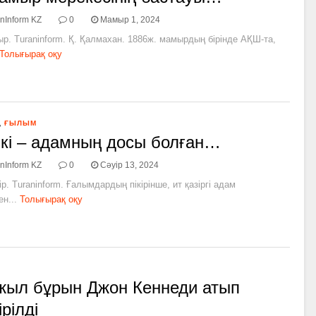
nInform KZ
0
Мамыр 1, 2024
р. Turaninform. Қ. Қалмахан. 1886ж. мамырдың бірінде АҚШ-та,
Толығырақ оқу
,
ҒЫЛЫМ
кі – адамның досы болған…
nInform KZ
0
Сәуір 13, 2024
ір. Turaninform. Ғалымдардың пікірінше, ит қазіргі адам
ен...
Толығырақ оқу
жыл бұрын Джон Кеннеди атып
ірілді