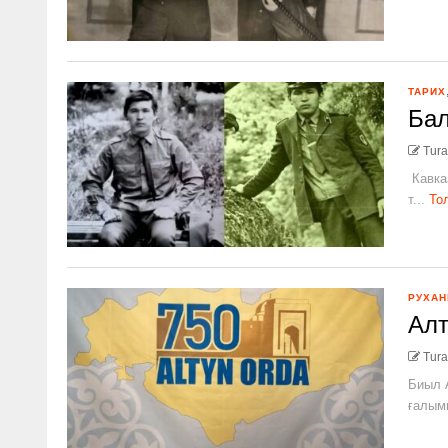
ТАРИХ
Бал
Tura
Кавказ
т...
То
РУХАН
Алт
Tura
Биыл 
ғалымы