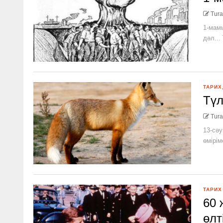
Tura
1-мамы
дәл...
ТАРИХ
Түл
Tura
13-сәу
өмірім
ТАРИХ
60 
өлт