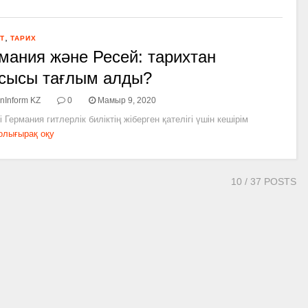
,
Т
ТАРИХ
мания және Ресей: тарихтан
сысы тағлым алды?
nInform KZ
0
Мамыр 9, 2020
і Германия гитлерлік биліктің жіберген қателігі үшін кешірім
олығырақ оқу
10
/ 37 POSTS