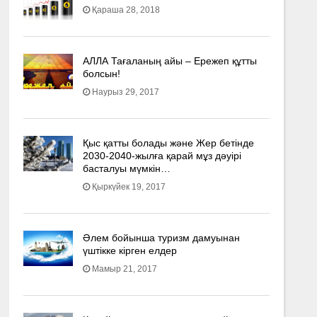
Қараша 28, 2018
АЛЛА Тағаланың айы – Ережеп құтты
болсын!
Наурыз 29, 2017
Қыс қатты болады және Жер бетінде
2030-2040­-жылға қарай мұз дәуірі
басталуы мүмкін…
Қыркүйек 19, 2017
Әлем бойынша туризм дамуынан
үштікке кірген елдер
Мамыр 21, 2017