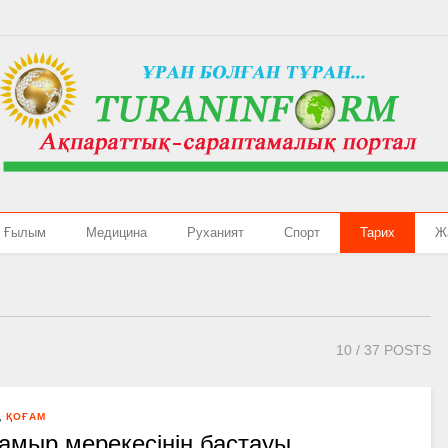
Ғылым
Медицина
Руханият
Спорт
Тарих
Ж
10
/ 37 POSTS
,
ҚОҒАМ
амыр мерекесінің бастауы…