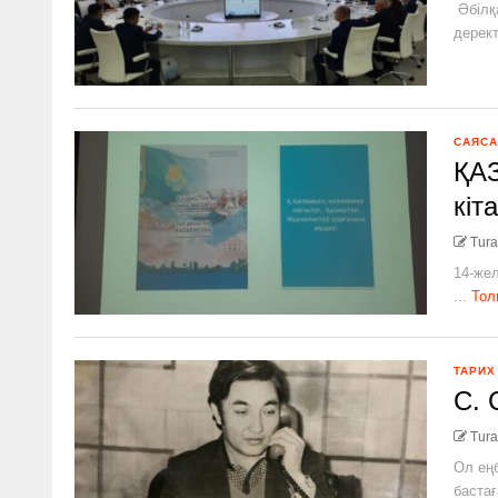
Әбілқа
дерект
САЯСА
ҚАЗ
кіт
Tura
14-жел
...
Тол
ТАРИХ
С. 
Tura
Ол ең
бастағ