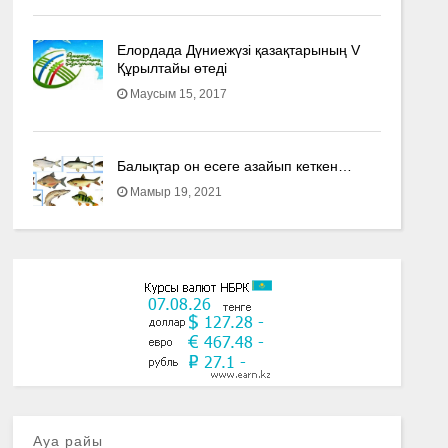
Елордада Дүниежүзі қазақтарының V
Құрылтайы өтеді
Маусым 15, 2017
Балықтар он есеге азайып кеткен…
Мамыр 19, 2021
Ауа райы