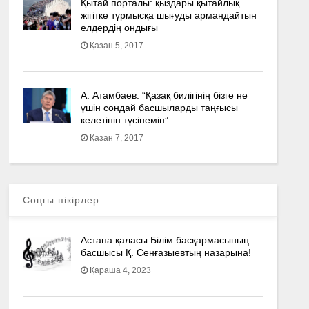
Қытай порталы: қыздары қытайлық
жігітке тұрмысқа шығуды армандайтын
елдердің ондығы
Қазан 5, 2017
А. Атамбаев: “Қазақ билігінің бізге не
үшін сондай басшыларды таңғысы
келетінін түсінемін”
Қазан 7, 2017
Соңғы пікірлер
Астана қаласы Білім басқармасының
басшысы Қ. Сенғазыевтың назарына!
Қараша 4, 2023