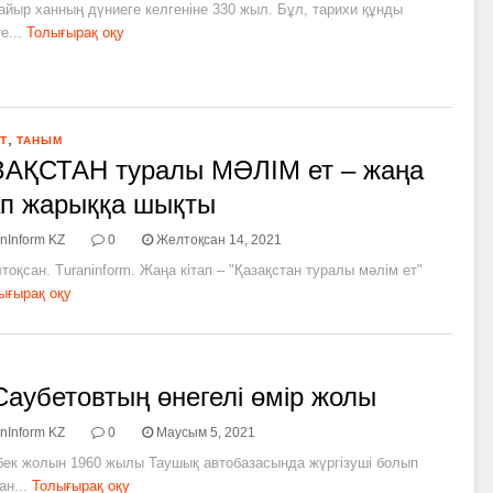
йыр ханның дүниеге келгеніне 330 жыл. Бұл, тарихи құнды
е...
Толығырақ оқу
,
Т
ТАНЫМ
АҚСТАН туралы МӘЛІМ ет​​ –​ жаңа
ап​ жарыққа шықты
nInform KZ
0
Желтоқсан 14, 2021
тоқсан. Turaninform. Жаңа кітап –​ ​"Қазақстан туралы мәлім ет"​
ығырақ оқу
Саубетовтың өнегелі өмір жолы
nInform KZ
0
Маусым 5, 2021
бек жолын 1960 жылы Таушық автобазасында жүргізуші болып
ан...
Толығырақ оқу