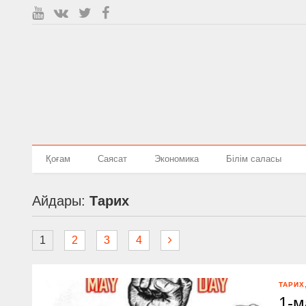
Қоғам
Саясат
Экономика
Білім саласы
Айдары:
Тарих
1
2
3
4
ТАРИХ
1-м