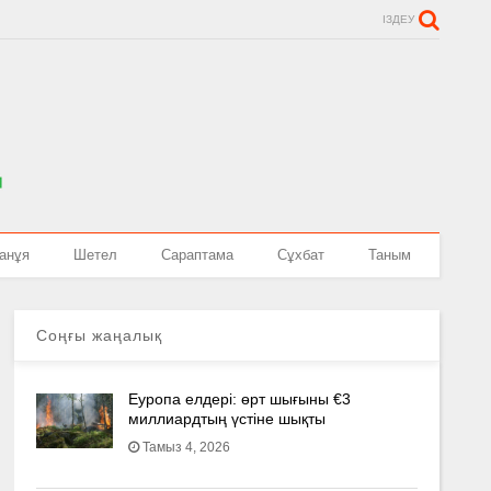
ІЗДЕУ
анұя
Шетел
Сараптама
Сұхбат
Таным
Соңғы жаңалық
Еуропа елдері: өрт шығыны €3
миллиардтың үстіне шықты
Тамыз 4, 2026