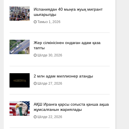
Испаниядан 40 мыңға жуық мигрант
шығарылды
Тамыз 1, 2026
Жер сілкінісінен ондаған адам қаза
тапты
Шілде 30, 2026
2 млн адам миллионер атанды
Шілде 27, 2026
АҚШ Иранға қарсы соғыста қанша ақша
жұмсалғанын жариялады
Шілде 22, 2026