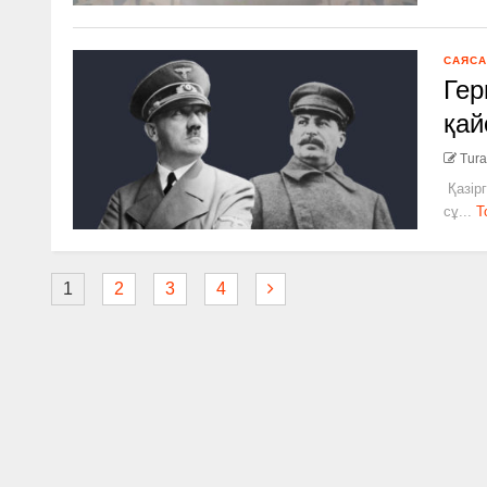
САЯСА
Гер
қай
Tura
Қазірг
сұ...
Т
1
2
3
4