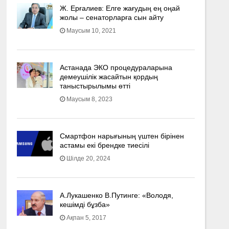
Ж. Ерғалиев: Елге жағудың ең оңай
жолы – сенаторларға сын айту
Маусым 10, 2021
Астанада ЭКО процедураларына
демеушілік жасайтын қордың
таныстырылымы өтті
Маусым 8, 2023
Смартфон нарығының үштен бірінен
астамы екі брендке тиесілі
Шілде 20, 2024
А.Лукашенко В.Путинге: «Володя,
кешімді бұзба»
Ақпан 5, 2017