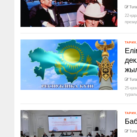
Tura
22-қа
презид
ТАРИХ
Елі
дек
жы
Tura
25-қаз
туралы
ТАРИХ
Баб
Tura