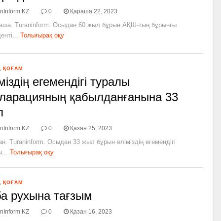
nInform KZ
0
Қараша 22, 2023
раша. Turaninform. Осыдан 60 жыл бұрын АҚШ-тың бұрынғы
енті...
Толығырақ оқу
,
ҚОҒАМ
міздің егемендігі туралы
ларацияның қабылданғанына 33
л
nInform KZ
0
Қазан 25, 2023
ан. Turaninform. Осыдан 33 жыл бұрын еліміздің егемендігі
...
Толығырақ оқу
,
ҚОҒАМ
а рухына тағзым
nInform KZ
0
Қазан 16, 2023