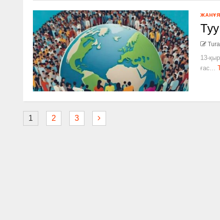
ЖАНҰ
Туу
Tura
13-қыр
ғас...
1
2
3