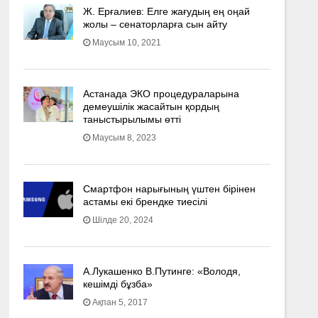
Ж. Ерғалиев: Елге жағудың ең оңай
жолы – сенаторларға сын айту
Маусым 10, 2021
Астанада ЭКО процедураларына
демеушілік жасайтын қордың
таныстырылымы өтті
Маусым 8, 2023
Смартфон нарығының үштен бірінен
астамы екі брендке тиесілі
Шілде 20, 2024
А.Лукашенко В.Путинге: «Володя,
кешімді бұзба»
Ақпан 5, 2017