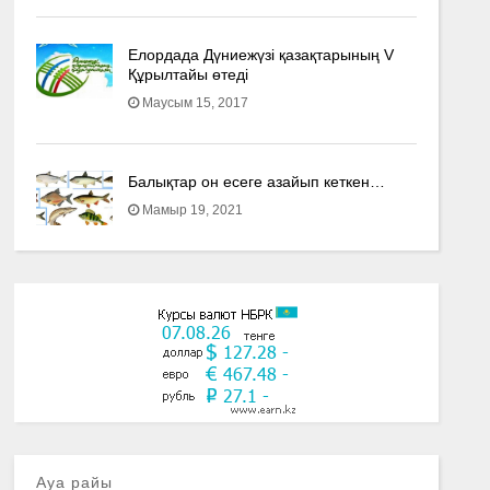
Елордада Дүниежүзі қазақтарының V
Құрылтайы өтеді
Маусым 15, 2017
Балықтар он есеге азайып кеткен…
Мамыр 19, 2021
Ауа райы