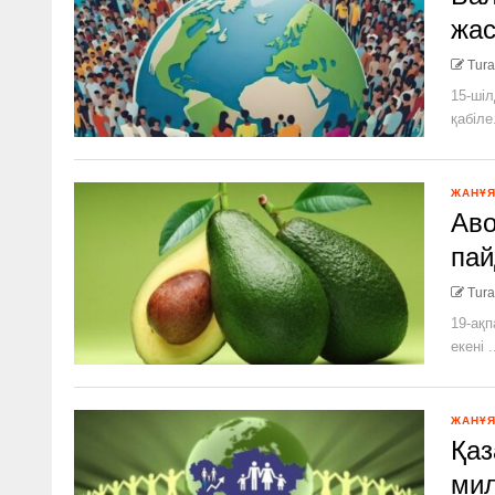
жа
Tura
15-шіл
қабіле.
ЖАНҰ
Аво
пай
Tura
19-ақп
екені .
ЖАНҰ
Қаз
мил