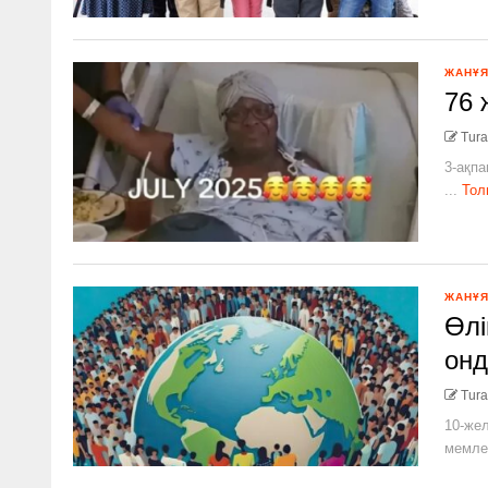
ЖАНҰ
76 
Tura
3-ақпа
...
Тол
ЖАНҰ
Өлі
он
Tura
10-жел
мемлек