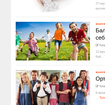
27-нау
қысымы
ЖАНҰ
Бал
се
Tura
12-ақп
Кей...
ЖАНҰ
Орт
Tura
6-ақпа
...
Тол