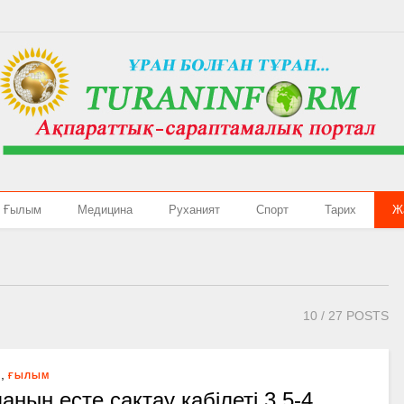
Ғылым
Медицина
Руханият
Спорт
Тарих
Ж
10
/ 27 POSTS
,
Я
ҒЫЛЫМ
аның есте сақтау қабілеті 3,5-4