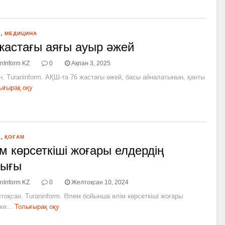
,
Я
МЕДИЦИНА
жастағы аяғы ауыр әжей
nInform KZ
0
Ақпан 3, 2025
н. Turaninform. АҚШ-та 76 жастағы әжей, басы айналатынын, қанты
ығырақ оқу
,
Я
ҚОҒАМ
м көрсеткіші жоғары елдердің
дығы
nInform KZ
0
Желтоқсан 10, 2024
тоқсан. Turaninform. Әлем бойынша өлім көрсеткіші жоғары
е...
Толығырақ оқу