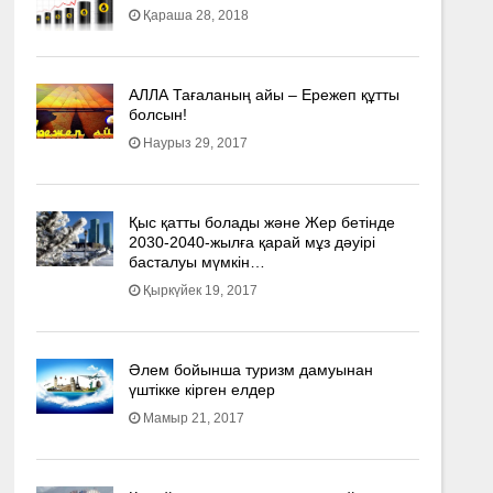
Қараша 28, 2018
АЛЛА Тағаланың айы – Ережеп құтты
болсын!
Наурыз 29, 2017
Қыс қатты болады және Жер бетінде
2030-2040­-жылға қарай мұз дәуірі
басталуы мүмкін…
Қыркүйек 19, 2017
Әлем бойынша туризм дамуынан
үштікке кірген елдер
Мамыр 21, 2017