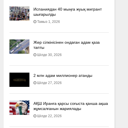
Испаниядан 40 мыңға жуық мигрант
шығарылды
Тамыз 1, 2026
Жер сілкінісінен ондаған адам қаза
тапты
Шілде 30, 2026
2 млн адам миллионер атанды
Шілде 27, 2026
АҚШ Иранға қарсы соғыста қанша ақша
жұмсалғанын жариялады
Шілде 22, 2026