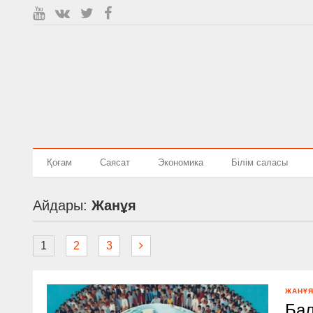
Қоғам
Саясат
Экономика
Білім саласы
Айдары:
Жанұя
1
2
3
ЖАНҰ
Бал