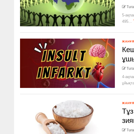
Tura
5-ақпа
495...
ЖАНҰ
Кеш
ұшы
Tura
4-ақпа
ұйықта
ЖАНҰ
Тұз
зия
Tura