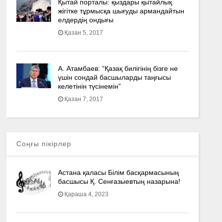
Қытай порталы: қыздары қытайлық
жігітке тұрмысқа шығуды армандайтын
елдердің ондығы
Қазан 5, 2017
А. Атамбаев: “Қазақ билігінің бізге не
үшін сондай басшыларды таңғысы
келетінін түсінемін”
Қазан 7, 2017
Соңғы пікірлер
Астана қаласы Білім басқармасының
басшысы Қ. Сенғазыевтың назарына!
Қараша 4, 2023