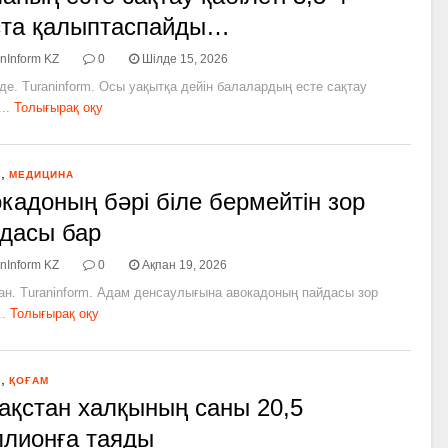
ста қалыптаспайды…
nInform KZ
0
Шілде 15, 2026
де. Turaninform. Осы уақытқа дейін балалардың есте сақтау
..
Толығырақ оқу
,
Я
МЕДИЦИНА
кадоның бәрі біле бермейтін зор
дасы бар
nInform KZ
0
Ақпан 19, 2026
ан. Turaninform. Адам денсаулығына авокадоның пайдасы зор
..
Толығырақ оқу
,
Я
ҚОҒАМ
ақстан халқының саны 20,5
лионға таяды