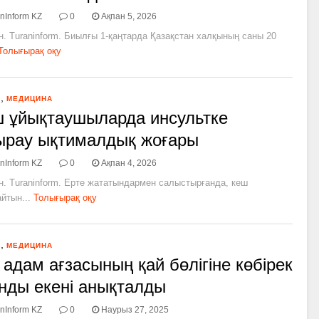
nInform KZ
0
Ақпан 5, 2026
н. Turaninform. Биылғы 1-қаңтарда Қазақстан халқының саны 20
Толығырақ оқу
,
Я
МЕДИЦИНА
 ұйықтаушыларда инсультке
рау ықтималдық жоғары
nInform KZ
0
Ақпан 4, 2026
н. Turaninform. Ерте жататындармен салыстырғанда, кеш
йтын...
Толығырақ оқу
,
Я
МЕДИЦИНА
 адам ағзасының қай бөлігіне көбірек
нды екені анықталды
nInform KZ
0
Наурыз 27, 2025