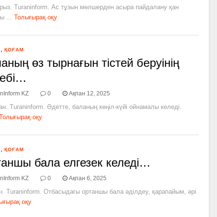
рыз. Turaninform. Ас тұзын мөлшерден асыра пайдалану қан
 ...
Толығырақ оқу
,
Я
ҚОҒАМ
аның өз тырнағын тістей беруінің
бебі…
nInform KZ
0
Ақпан 12, 2025
ан. Turaninform. Әдетте, баланың көңіл-күйі ойнамалы келеді.
Толығырақ оқу
,
Я
ҚОҒАМ
аншы бала елгезек келеді…
nInform KZ
0
Ақпан 6, 2025
н. Turaninform. Отбасыдағы ортаншы бала әділдеу, қарапайым, әрі
ығырақ оқу