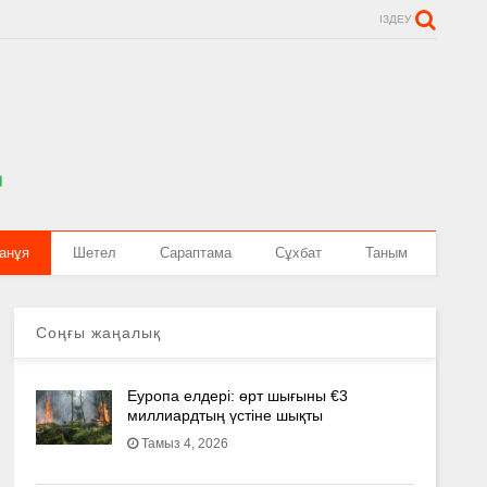
ІЗДЕУ
анұя
Шетел
Сараптама
Сұхбат
Таным
Соңғы жаңалық
Еуропа елдері: өрт шығыны €3
миллиардтың үстіне шықты
Тамыз 4, 2026