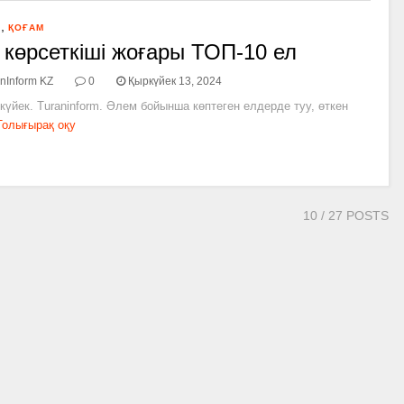
,
Я
ҚОҒАМ
 көрсеткіші жоғары ТОП-10 ел
nInform KZ
0
Қыркүйек 13, 2024
күйек. Turaninform. Әлем бойынша көптеген елдерде туу, өткен
Толығырақ оқу
10
/ 27 POSTS