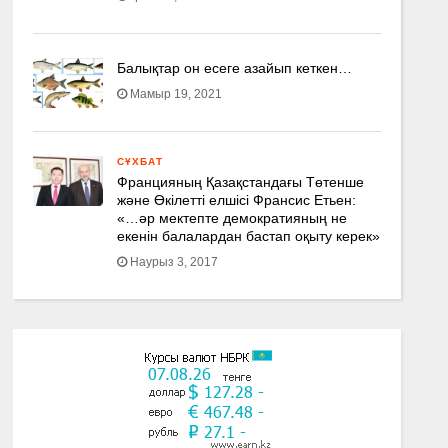
Балықтар он есеге азайып кеткен…
Мамыр 19, 2021
СҰХБАТ
Францияның Қазақстандағы Төтенше
және Өкілетті елшісі Франсис Етьен:
«…әр мектепте демократияның не
екенін балалардан бастап оқыту керек»
Наурыз 3, 2017