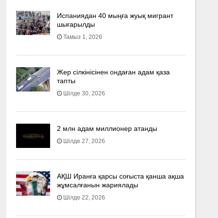
Испаниядан 40 мыңға жуық мигрант
шығарылды
Тамыз 1, 2026
Жер сілкінісінен ондаған адам қаза
тапты
Шілде 30, 2026
2 млн адам миллионер атанды
Шілде 27, 2026
АҚШ Иранға қарсы соғыста қанша ақша
жұмсалғанын жариялады
Шілде 22, 2026