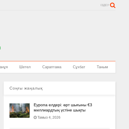
ІЗДЕУ
анұя
Шетел
Сараптама
Сұхбат
Таным
Соңғы жаңалық
Еуропа елдері: өрт шығыны €3
миллиардтың үстіне шықты
Тамыз 4, 2026