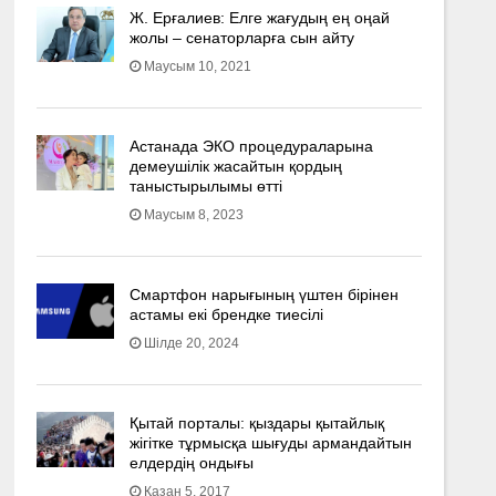
Ж. Ерғалиев: Елге жағудың ең оңай
жолы – сенаторларға сын айту
Маусым 10, 2021
Астанада ЭКО процедураларына
демеушілік жасайтын қордың
таныстырылымы өтті
Маусым 8, 2023
Смартфон нарығының үштен бірінен
астамы екі брендке тиесілі
Шілде 20, 2024
Қытай порталы: қыздары қытайлық
жігітке тұрмысқа шығуды армандайтын
елдердің ондығы
Қазан 5, 2017