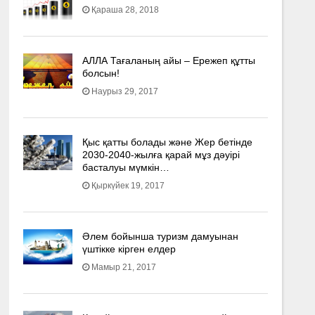
Қараша 28, 2018
АЛЛА Тағаланың айы – Ережеп құтты
болсын!
Наурыз 29, 2017
Қыс қатты болады және Жер бетінде
2030-2040­-жылға қарай мұз дәуірі
басталуы мүмкін…
Қыркүйек 19, 2017
Әлем бойынша туризм дамуынан
үштікке кірген елдер
Мамыр 21, 2017