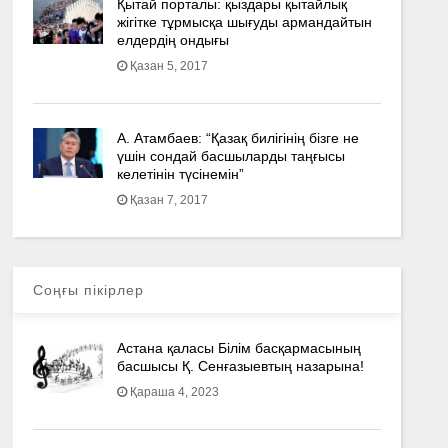
Қытай порталы: қыздары қытайлық
жігітке тұрмысқа шығуды армандайтын
елдердің ондығы
Қазан 5, 2017
А. Атамбаев: “Қазақ билігінің бізге не
үшін сондай басшыларды таңғысы
келетінін түсінемін”
Қазан 7, 2017
Соңғы пікірлер
Астана қаласы Білім басқармасының
басшысы Қ. Сенғазыевтың назарына!
Қараша 4, 2023