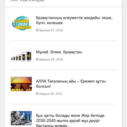
Қазақстанның әлеуметтік жағдайы: кеше,
бүгін, келешек
Қараша 27, 2016
Мұнай. Әлем. Қазақстан.
Қараша 28, 2018
АЛЛА Тағаланың айы – Ережеп құтты
болсын!
Наурыз 29, 2017
Қыс қатты болады және Жер бетінде
2030-2040­-жылға қарай мұз дәуірі
басталуы мүмкін…