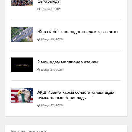
шығарылды
Тамыз 1, 2026
Жер сілкінісінен ондаған адам қаза тапты
Шілде 30, 2026
2 млн адам миллионер атанды
Шілде 27, 2026
АҚШ Иранға қарсы соғыста қанша ақша
жұмсалғанын жариялады
Шілде 22, 2026
Көп оқылғандар