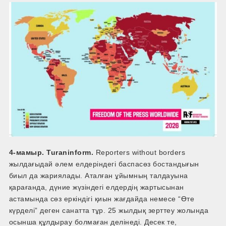
4-мамыр. Turaninform.
Reporters without borders
жылдағыдай әлем елдеріндегі баспасөз бостандығын
биыл да жариялады. Аталған ұйымның талдауына
қарағанда, дүние жүзіндегі елдердің жартысынан
астамында сөз еркіндігі қиын жағдайда немесе “Өте
күрделі” деген санатта тұр. 25 жылдық зерттеу жолында
осынша құлдырау болмаған делінеді. Десек те,