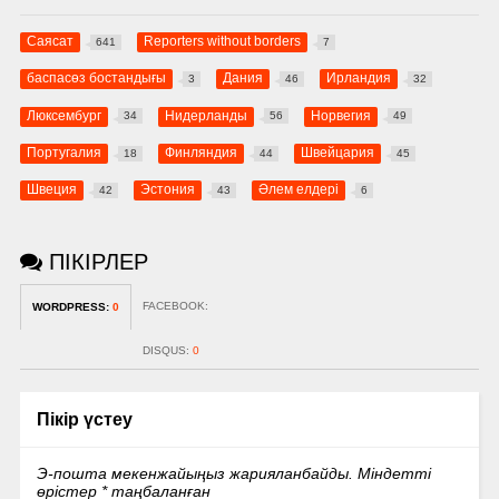
Саясат
Reporters without borders
641
7
баспасөз бостандығы
Дания
Ирландия
3
46
32
Люксембург
Нидерланды
Норвегия
34
56
49
Португалия
Финляндия
Швейцария
18
44
45
Швеция
Эстония
Әлем елдері
42
43
6
ПІКІРЛЕР
FACEBOOK:
WORDPRESS:
0
DISQUS:
0
Пікір үстеу
Э-пошта мекенжайыңыз жарияланбайды.
Міндетті
өрістер
*
таңбаланған