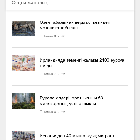
Соңғы жаңалық
Өзен табанынан вермахт кезіндегі
мотоцикл табылды
Тамыз 8, 2026
Ирландияда төменгі жалақы 2400 еуроға
таяды
Тамыз 7, 2026
Еуропа елдері: өрт шығыны €3
миллиардтың үстіне шықты
Тамыз 4, 2026
Испаниядан 40 мыңға жуық мигрант