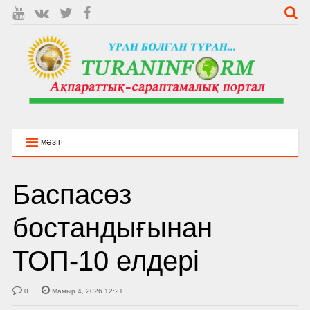
МӘЗІР
Баспасөз
бостандығынан
ТОП-10 елдері
0
Мамыр 4, 2026 12:21