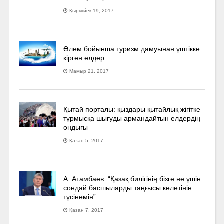
Қыркүйек 19, 2017
Әлем бойынша туризм дамуынан үштікке
кірген елдер
Мамыр 21, 2017
Қытай порталы: қыздары қытайлық жігітке
тұрмысқа шығуды армандайтын елдердің
ондығы
Қазан 5, 2017
А. Атамбаев: “Қазақ билігінің бізге не үшін
сондай басшыларды таңғысы келетінін
түсінемін”
Қазан 7, 2017