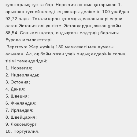
қуантарлық тұс та бар. Норвегия он жыл қатарынан 1-
орыннан түспей келеді: ең жоғары делінетін 100 ұпайдан
92,72 алды. Тоталитарлы қоғамдық сананы кері серпи
алған Эстония әлі үштікте. Эстондардың жиған ұпайы –
88,54. Сонымен қатар, ондықтағы елдердің барлығы
Еуропа мемлекеттері.
Зерттеуге Жер жүзінің 180 мемлекеті мен аумағы
алынған. Ал, оқ бойы озған үздік ондық елдерінің толық
тізімі төмендегідей:
1. Норвегия;
2. Нидерланды;
3. Эстония;
4. Дания;
5. Швеция;
6. Финляндия;
7. Ирландия;
8. Швейцария;
9. Люксембург;
10. Португалия.