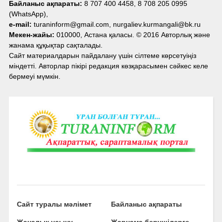
Байланыс ақпараты:
8 707 400 4458, 8 708 205 0995
(WhatsApp),
e-mail:
turaninform@gmail.com, nurgaliev.kurmangali@bk.ru
Мекен-жайы:
010000, Астана қаласы. © 2016 Авторлық және
жанама құқықтар сақталады.
Сайт материалдарын пайдалану үшін сілтеме көрсетуіңіз
міндетті. Авторлар пікірі редакция көзқарасымен сәйкес келе
бермеуі мүмкін.
Сайт туралы мәлімет
Байланыс ақпараты