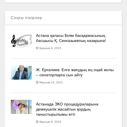
Соңғы пікірлер
Астана қаласы Білім басқармасының
басшысы Қ. Сенғазыевтың назарына!
Қараша 4, 2023
Ж. Ерғалиев: Елге жағудың ең оңай жолы
– сенаторларға сын айту
Маусым 10, 2021
Астанада ЭКО процедураларына
демеушілік жасайтын қордың
таныстырылымы өтті
Маусым 8, 2023