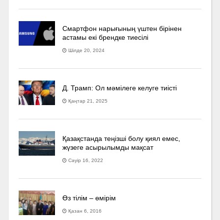
Смартфон нарығының үштен бірінен
астамы екі брендке тиесілі
Шілде 20, 2024
Д. Трамп: Ол мәмілеге келуге тиісті
Қаңтар 21, 2025
Қазақстанда теңізші болу қиял емес,
жүзеге асырылымды мақсат
Сәуір 16, 2022
Өз тілім – өмірім
Қазан 6, 2016