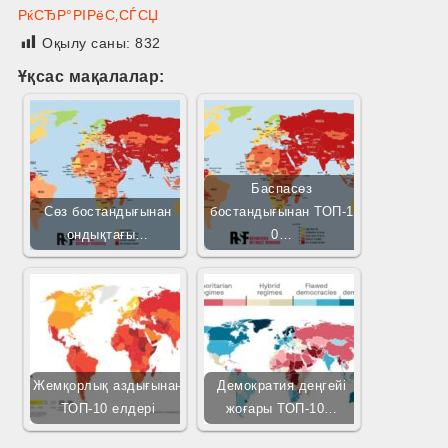
РќСЂР°РІРёС‚СЃСЏ
Оқылу саны:
832
Ұқсас мақалалар:
Баспасөз
Сөз бостандығынан
бостандығынан ТОП-1
ондықтағы…
0…
Жемқорлық аздығынан
Демократия деңгейі
ТОП-10 елдері
жоғары ТОП-10…