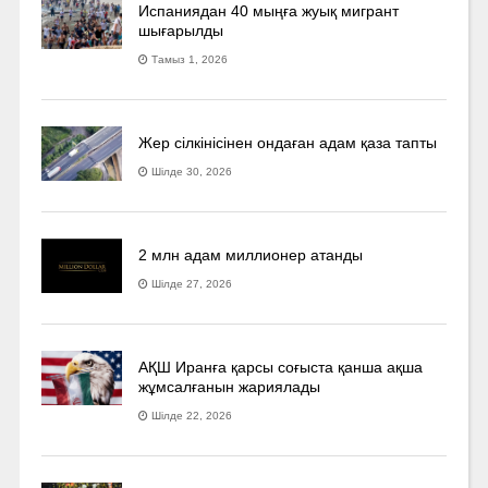
Испаниядан 40 мыңға жуық мигрант
шығарылды
Тамыз 1, 2026
Жер сілкінісінен ондаған адам қаза тапты
Шілде 30, 2026
2 млн адам миллионер атанды
Шілде 27, 2026
АҚШ Иранға қарсы соғыста қанша ақша
жұмсалғанын жариялады
Шілде 22, 2026