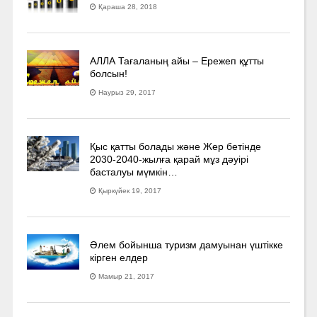
Қараша 28, 2018
АЛЛА Тағаланың айы – Ережеп құтты
болсын!
Наурыз 29, 2017
Қыс қатты болады және Жер бетінде
2030-2040­-жылға қарай мұз дәуірі
басталуы мүмкін…
Қыркүйек 19, 2017
Әлем бойынша туризм дамуынан үштікке
кірген елдер
Мамыр 21, 2017