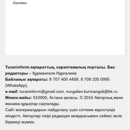
Gismeteo
Turaninform ақпараттық, сараптамалық порталы. Бас
редакторы
– Құрманғали Нұрғалиев
Байланыс ақпараты:
8 707 400 4458, 8 708 205 0995
(WhatsApp),
e-mail:
turaninform@gmail.com, nurgaliev.kurmangali@bk.ru
Мекен-жайы:
010000, Астана қаласы. © 2016 Авторлық және
жанама құқықтар сақталады.
Сайт материалдарын пайдалану үшін сілтеме көрсетуіңіз
міндетті. Авторлар пікірі редакция көзқарасымен сәйкес келе
бермеуі мүмкін.