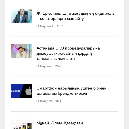
Ж. Ерғалиев: Елге жағудың ең оңай жолы
– сенаторларға сын айту
Маусым 10, 2021
Астанада ЭКО процедураларына
демеушілік жасайтын қордың
таныстырылымы өтті
Маусым 8, 2023
Смартфон нарығының үштен бірінен
астамы екі брендке тиесілі
Шілде 20, 2024
Мұнай. Әлем. Қазақстан.