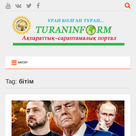
МӘЗІР
Tag:
бітім