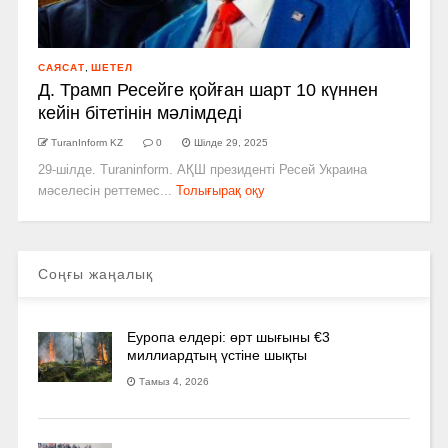
САЯСАТ
,
ШЕТЕЛ
Д. Трамп Ресейге қойған шарт 10 күннен
кейін бітетінін мәлімдеді
TuranInform KZ
0
Шілде 29, 2025
29-шілде. Turaninform. АҚШ президенті Ресей Украина
мәселесін реттемес...
Толығырақ оқу
Соңғы жаңалық
Еуропа елдері: өрт шығыны €3
миллиардтың үстіне шықты
Тамыз 4, 2026