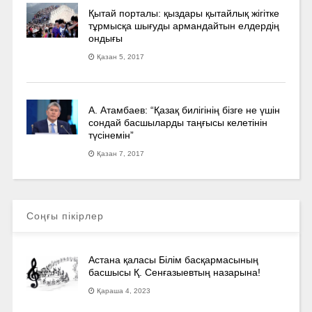
Қытай порталы: қыздары қытайлық жігітке
тұрмысқа шығуды армандайтын елдердің
ондығы
Қазан 5, 2017
А. Атамбаев: “Қазақ билігінің бізге не үшін
сондай басшыларды таңғысы келетінін
түсінемін”
Қазан 7, 2017
Соңғы пікірлер
Астана қаласы Білім басқармасының
басшысы Қ. Сенғазыевтың назарына!
Қараша 4, 2023