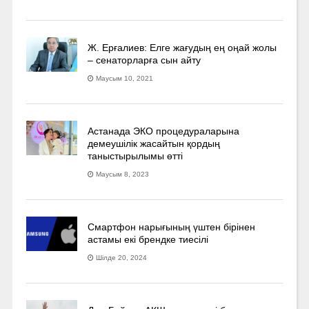
Ж. Ерғалиев: Елге жағудың ең оңай жолы
– сенаторларға сын айту
Маусым 10, 2021
Астанада ЭКО процедураларына
демеушілік жасайтын қордың
таныстырылымы өтті
Маусым 8, 2023
Смартфон нарығының үштен бірінен
астамы екі брендке тиесілі
Шілде 20, 2024