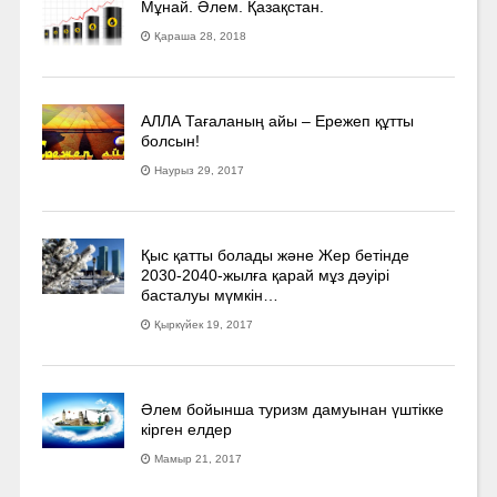
Мұнай. Әлем. Қазақстан.
Қараша 28, 2018
АЛЛА Тағаланың айы – Ережеп құтты
болсын!
Наурыз 29, 2017
Қыс қатты болады және Жер бетінде
2030-2040­-жылға қарай мұз дәуірі
басталуы мүмкін…
Қыркүйек 19, 2017
Әлем бойынша туризм дамуынан үштікке
кірген елдер
Мамыр 21, 2017