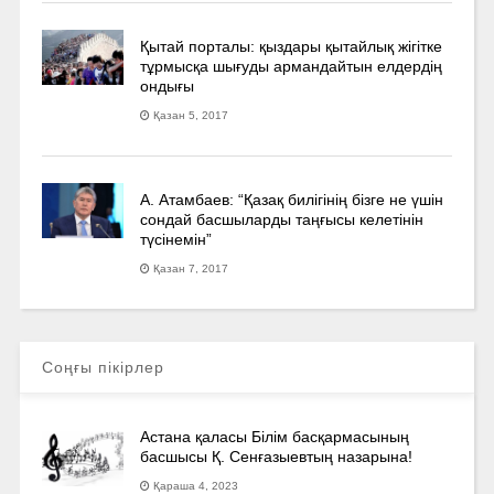
Қытай порталы: қыздары қытайлық жігітке
тұрмысқа шығуды армандайтын елдердің
ондығы
Қазан 5, 2017
А. Атамбаев: “Қазақ билігінің бізге не үшін
сондай басшыларды таңғысы келетінін
түсінемін”
Қазан 7, 2017
Соңғы пікірлер
Астана қаласы Білім басқармасының
басшысы Қ. Сенғазыевтың назарына!
Қараша 4, 2023