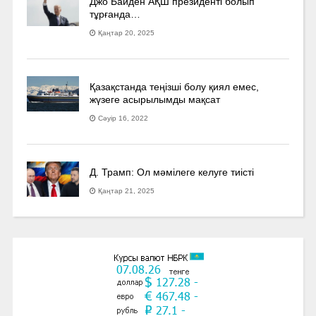
Джо Байден АҚШ президенті болып
тұрғанда…
Қаңтар 20, 2025
Қазақстанда теңізші болу қиял емес,
жүзеге асырылымды мақсат
Сәуір 16, 2022
Д. Трамп: Ол мәмілеге келуге тиісті
Қаңтар 21, 2025