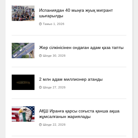
Испаниядан 40 мыңға жуық мигрант
шығарылды
Тамыз 1, 2026
Жер сілкінісінен ондаған адам қаза тапты
Шілде 30, 2026
2 млн адам миллионер атанды
Шілде 27, 2026
АҚШ Иранға қарсы соғыста қанша ақша
жұмсалғанын жариялады
Шілде 22, 2026