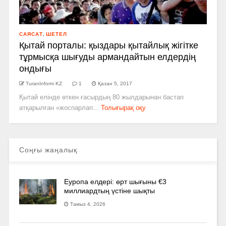
САЯСАТ
,
ШЕТЕЛ
Қытай порталы: қыздары қытайлық жігітке
тұрмысқа шығуды армандайтын елдердің
ондығы
TuranInform KZ
1
Қазан 5, 2017
Қытай елінде өткен ғасырдың 80 жылдарынан бастап
атқарылған «жоспарлап...
Толығырақ оқу
Соңғы жаңалық
Еуропа елдері: өрт шығыны €3
миллиардтың үстіне шықты
Тамыз 4, 2026