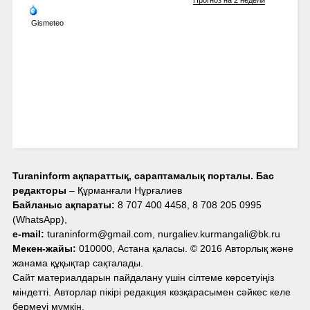
Gismeteo
Turaninform ақпараттық, сараптамалық порталы. Бас
редакторы
– Құрманғали Нұрғалиев
Байланыс ақпараты:
8 707 400 4458, 8 708 205 0995
(WhatsApp),
e-mail:
turaninform@gmail.com, nurgaliev.kurmangali@bk.ru
Мекен-жайы:
010000, Астана қаласы. © 2016 Авторлық және
жанама құқықтар сақталады.
Сайт материалдарын пайдалану үшін сілтеме көрсетуіңіз
міндетті. Авторлар пікірі редакция көзқарасымен сәйкес келе
бермеуі мүмкін.