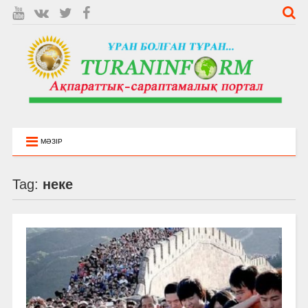
МӘЗІР
Tag:
неке