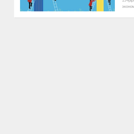
13-қар
эконом