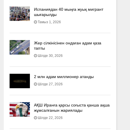
Испаниядан 40 мыңға жуық мигрант
шығарылды
Тамыз 1, 2026
Жер сілкінісінен ондаған адам қаза
тапты
Шілде 30, 2026
2 млн адам миллионер атанды
Шілде 27, 2026
АҚШ Иранға қарсы соғыста қанша ақша
жұмсалғанын жариялады
Шілде 22, 2026