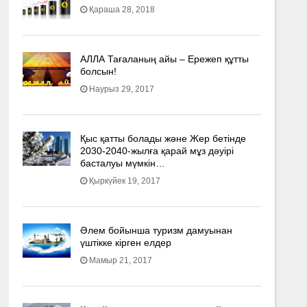
Қараша 28, 2018
АЛЛА Тағаланың айы – Ережеп құтты
болсын!
Наурыз 29, 2017
Қыс қатты болады және Жер бетінде
2030-2040­-жылға қарай мұз дәуірі
басталуы мүмкін…
Қыркүйек 19, 2017
Әлем бойынша туризм дамуынан
үштікке кірген елдер
Мамыр 21, 2017