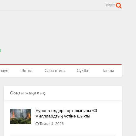
ІЗДЕУ
анұя
Шетел
Сараптама
Сұхбат
Таным
Соңғы жаңалық
Еуропа елдері: өрт шығыны €3
миллиардтың үстіне шықты
Тамыз 4, 2026