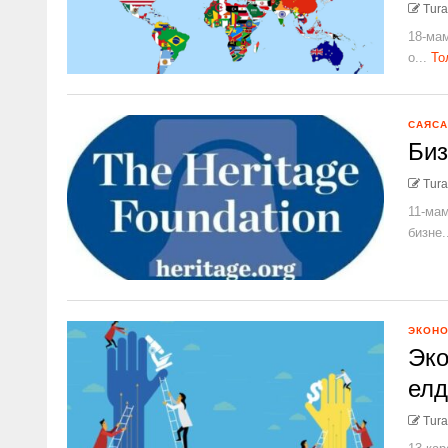
Tura
18-мам
о...
То
САЯСА
Биз
Tura
11-мам
бизне.
ЭКОН
Эко
елд
Tura