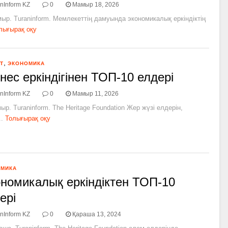
nInform KZ
0
Мамыр 18, 2026
ыр. Turaninform. Мемлекеттің дамуында экономикалық еркіндіктің
лығырақ оқу
,
Т
ЭКОНОМИКА
нес еркіндігінен ТОП-10 елдері
nInform KZ
0
Мамыр 11, 2026
ыр. Turaninform. The Heritage Foundation Жер жүзі елдерін,
..
Толығырақ оқу
ОМИКА
номикалық еркіндіктен ТОП-10
ері
nInform KZ
0
Қараша 13, 2024