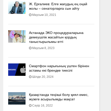
Ж. Ерғалиев: Елге жағудың ең оңай
жолы – сенаторларға сын айту
Маусым 10, 2021
Астанада ЭКО процедураларына
демеушілік жасайтын қордың
таныстырылымы өтті
Маусым 8, 2023
Смартфон нарығының үштен бірінен
астамы екі брендке тиесілі
Шілде 20, 2024
Қазақстанда теңізші болу қиял емес,
жүзеге асырылымды мақсат
Сәуір 16, 2022