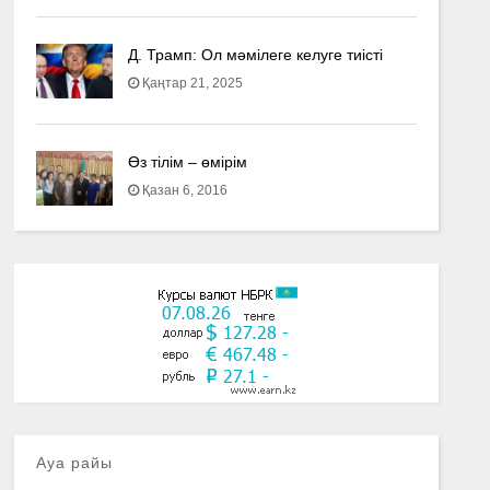
Д. Трамп: Ол мәмілеге келуге тиісті
Қаңтар 21, 2025
Өз тілім – өмірім
Қазан 6, 2016
Ауа райы