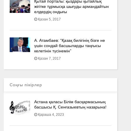
Қытай порталы: қыздары қытайлық
жігітке тұрмысқа шығуды армандайтын
елдердің ондығы
Қазан 5, 2017
А. Атамбаев: “Қазақ билігінің бізге не
үшін сондай басшыларды таңғысы
келетінін түсінемін”
Қазан 7, 2017
Соңғы пікірлер
Астана қаласы Білім басқармасының
басшысы Қ. Сенғазыевтың назарына!
Қараша 4, 2023