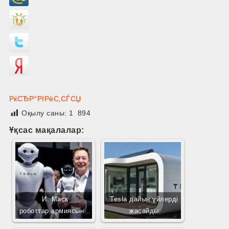
РќСЂР°РІРёС‚СЃСЏ
Оқылу саны:
1 894
Ұқсас мақалалар:
И. Маск
Tesla дайын үйлерді
роботтар армиясын…
жасайды