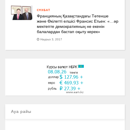
СҰХБАТ
Францияның Қазақстандағы Төтенше
және Өкілетті елшісі Франсис Етьен: «…әр
мектепте демократияның не екенін
балалардан бастап оқыту керек»
Наурыз 3, 2017
Ауа райы