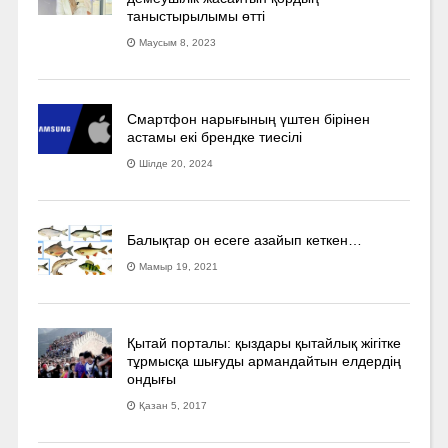
таныстырылымы өтті
Маусым 8, 2023
Смартфон нарығының үштен бірінен
астамы екі брендке тиесілі
Шілде 20, 2024
Балықтар он есеге азайып кеткен…
Мамыр 19, 2021
Қытай порталы: қыздары қытайлық жігітке
тұрмысқа шығуды армандайтын елдердің
ондығы
Қазан 5, 2017