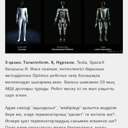
3-қазан. Turaninform. Қ. Нұрғали.
Tesla, SpaceX
басшысы И. Маск сөзінше, интеллектісі барынша
жетілдірілген Optimus роботын таяу болашақта
миллиондап шығармақ екен. Бағасы шамамен 20 мың
АҚШ доллары тұрады. Робот жасау ісі он жыл уақытты
сарп еткен.
Адам секілді “ақылдасып”, “мейірімді” қалыпта өндіріле
бере ме, әлде терминаторлық “қасиет” те енгізіле ме?..
Әскери қуат терминаторлардың санымен өлшенсе ше?
Олар өзіне қарсыласты жоюға бағдарланса, қуаты