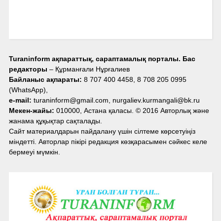
Turaninform ақпараттық, сараптамалық порталы. Бас
редакторы
– Құрманғали Нұрғалиев
Байланыс ақпараты:
8 707 400 4458, 8 708 205 0995
(WhatsApp),
e-mail:
turaninform@gmail.com, nurgaliev.kurmangali@bk.ru
Мекен-жайы:
010000, Астана қаласы. © 2016 Авторлық және
жанама құқықтар сақталады.
Сайт материалдарын пайдалану үшін сілтеме көрсетуіңіз
міндетті. Авторлар пікірі редакция көзқарасымен сәйкес келе
бермеуі мүмкін.