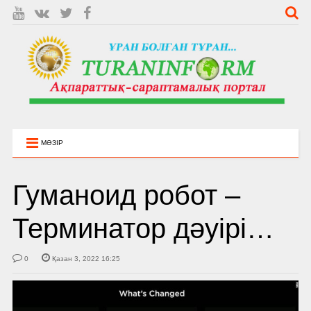
МӘЗІР
Гуманоид робот –
Терминатор дәуірі…
0
Қазан 3, 2022 16:25