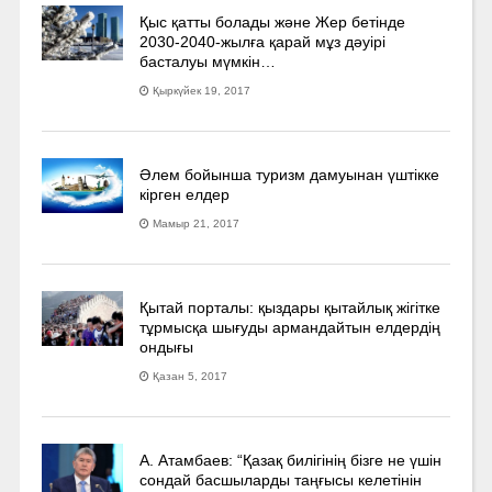
Қыс қатты болады және Жер бетінде
2030-2040­-жылға қарай мұз дәуірі
басталуы мүмкін…
Қыркүйек 19, 2017
Әлем бойынша туризм дамуынан үштікке
кірген елдер
Мамыр 21, 2017
Қытай порталы: қыздары қытайлық жігітке
тұрмысқа шығуды армандайтын елдердің
ондығы
Қазан 5, 2017
А. Атамбаев: “Қазақ билігінің бізге не үшін
сондай басшыларды таңғысы келетінін