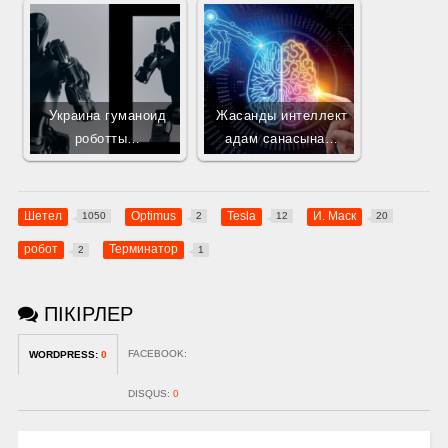
Украина гуманоид
Жасанды интеллект
роботты…
адам санасына…
Шетел
Optimus
Tesla
И. Маск
1050
2
12
20
робот
Терминатор
2
1
ПІКІРЛЕР
FACEBOOK:
WORDPRESS:
0
DISQUS:
0