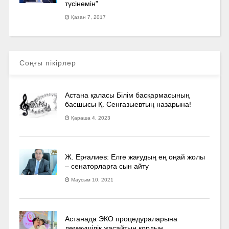
түсінемін”
Қазан 7, 2017
Соңғы пікірлер
Астана қаласы Білім басқармасының
басшысы Қ. Сенғазыевтың назарына!
Қараша 4, 2023
Ж. Ерғалиев: Елге жағудың ең оңай жолы
– сенаторларға сын айту
Маусым 10, 2021
Астанада ЭКО процедураларына
демеушілік жасайтын қордың