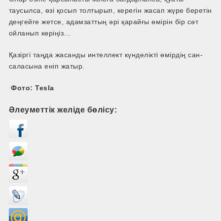
таусылса, өзі қосып толтырып, керегін жасап жүре беретін
деңгейге жетсе, адамзаттың әрі қарайғы өмірін бір сәт
ойланып көріңіз…
Қазіргі таңда жасанды интеллект күнделікті өмірдің сан-
саласына еніп жатыр.
Фото: Tesla
Әлеуметтік желіде бөлісу: