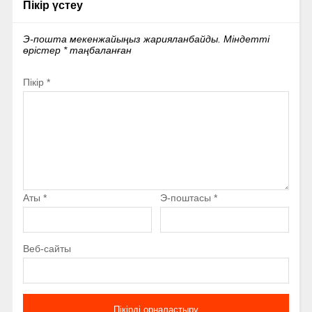
Пікір үстеу
Э-пошта мекенжайыңыз жарияланбайды.
Міндетті
өрістер
*
таңбаланған
Пікір
*
Аты
*
Э-поштасы
*
Веб-сайты