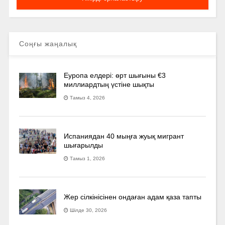
Соңғы жаңалық
Еуропа елдері: өрт шығыны €3
миллиардтың үстіне шықты
Тамыз 4, 2026
Испаниядан 40 мыңға жуық мигрант
шығарылды
Тамыз 1, 2026
Жер сілкінісінен ондаған адам қаза тапты
Шілде 30, 2026