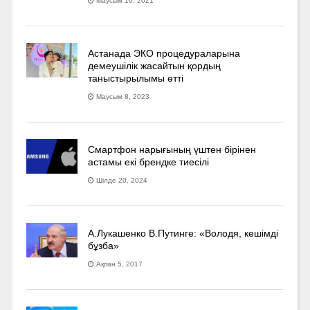
Маусым 10, 2021
Астанада ЭКО процедураларына
демеушілік жасайтын қордың
таныстырылымы өтті
Маусым 8, 2023
Смартфон нарығының үштен бірінен
астамы екі брендке тиесілі
Шілде 20, 2024
А.Лукашенко В.Путинге: «Володя, кешімді
бұзба»
Ақпан 5, 2017