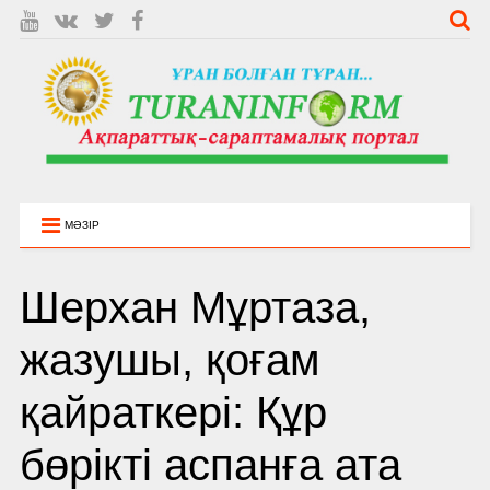
МӘЗІР
Шерхан Мұртаза,
жазушы, қоғам
қайраткері: Құр
бөрікті аспанға ата