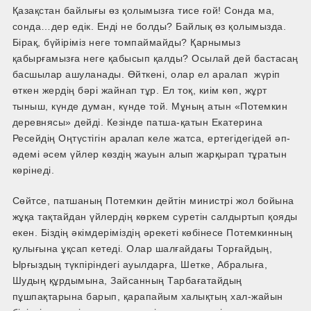
Қазақстан байлығы өз қолымызға тисе ғой! Сонда ма,
сонда…дер едік. Енді не болды? Байлық өз қолымызда.
Бірақ, бүйіріміз неге томпаймайды? Қарнымыз
қабырғамызға неге қабысып қалды? Осылай дей бастасаң
басшылар ашуланады. Өйткені, олар ел аралап жүріп
өткен жердің бәрі жайнап тұр. Ел тоқ, киім көп, жұрт
тыныш, күнде думан, күнде той. Мұның атын «Потемкин
деревнясы» дейді. Кезінде патша-қатын Екатерина
Ресейдің Оңтүстігін аралап келе жатса, ертегідегідей әп-
әдемі әсем үйлер көздің жауын алып жарқырап тұратын
көрінеді.
Сөйтсе, патшаның Потемкин дейтін министрі жол бойына
жұқа тақтайдан үйлердің көркем суретін салдыртып қояды
екен. Біздің әкімдеріміздің әрекеті көбінесе Потемкинның
қулығына ұқсап кетеді. Олар шалғайдағы Торғайдың,
Ырғыздың түкпіріндегі ауылдарға, Шетке, Абралыға,
Шудың құрдымына, Зайсанның Тарбағатайдың
пұшпақтарына барып, қарапайым халықтың хал-жайын