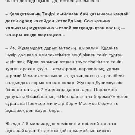
біліпті дегенді оқыған да, естіген де емеспін.
– Қазақстанның Тәңірі сыйлаған бай қазынасы қандай
деген сұрақ көкейден кетпейді-ақ. Сол қазына
халықтың мұқтажына жетпей жатқандықтан халық —
жоғары жаққа жаутаңкөз…
– Иә, Жұмамұрат, дұрыс айтасың, шырағым. Құдайға
шүкір дәл қазір мемлекетімізге зеңбірікпен төніп тұрған
қауіп жоқ. Бірақ, зарығып жеткен тәуелсіздігімізге төніп
тұрған орасан қауіп— жемқорлық, парақорлық, ұрлық-
қарлық! Мемлекет қазынасын, қалың халықтың несібесін
солқылдата сорып жатқан солар. Жуырда Дүниежүзілік
банктен тағы да 2 миллиард қарыз алды. Парламент
депутаты Өксікбаевтың: «Неге қарыз ала береміз?» деген
сұрағына Премьер-министр Кәрім Мәсімов бюджетте
ақша жоқ деп жауап берді.
Жылда 7-8 миллиард көлеміндегі игерілмей қалатын
ақша қайтадан бюджетке қайтарылмайтын сияқты.