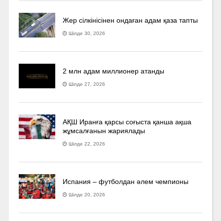
Жер сілкінісінен ондаған адам қаза тапты
Шілде 30, 2026
2 млн адам миллионер атанды
Шілде 27, 2026
АҚШ Иранға қарсы соғыста қанша ақша
жұмсалғанын жариялады
Шілде 22, 2026
Испания – футболдан әлем чемпионы
Шілде 20, 2026