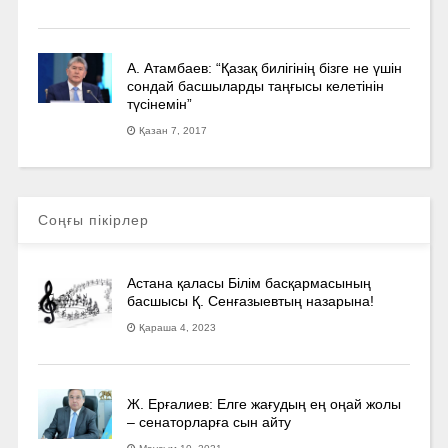
А. Атамбаев: “Қазақ билігінің бізге не үшін
сондай басшыларды таңғысы келетінін
түсінемін”
Қазан 7, 2017
Соңғы пікірлер
Астана қаласы Білім басқармасының
басшысы Қ. Сенғазыевтың назарына!
Қараша 4, 2023
Ж. Ерғалиев: Елге жағудың ең оңай жолы
– сенаторларға сын айту