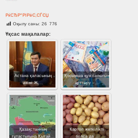
РќСЂР°РІРёС‚СЃСЏ
Оқылу саны:
26 776
Ұқсас мақалалар:
Астана қаласының
Қосымша құн салығын
әкімі Ж.…
арттыру –…
Қазақстанның
Картоп жеткілікті
тұтастығына Қытай…
болса да…