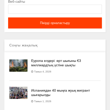
Веб-сайты
Соңғы жаңалық
Еуропа елдері: өрт шығыны €3
миллиардтың үстіне шықты
Тамыз 4, 2026
Испаниядан 40 мыңға жуық мигрант
шығарылды
Тамыз 1, 2026