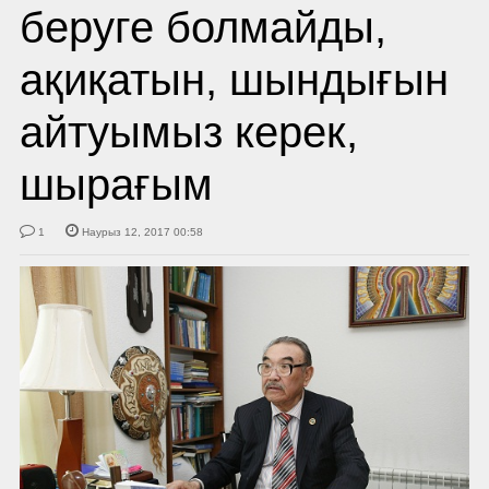
беруге болмайды,
ақиқатын, шындығын
айтуымыз керек,
шырағым
1
Наурыз 12, 2017 00:58