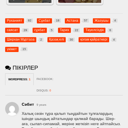
Руханият
Сұхбат
Астана
Жазушы
82
18
57
4
саясат
сұхбат
Тарих
Тәуелсіздік
29
5
22
6
Шерхан Мұртаза
Қазақ елі
қоғам қайраткері
2
30
4
үкімет
15
ПІКІРЛЕР
FACEBOOK:
WORDPRESS:
1
DISQUS:
0
Сəбит
9 years
Халық сөзін тұра қалып тыңдайтын тұлғалардың
ішінде шындық айтатындар қалмай барады. Шер-
аға, сылап-сипамай, жеріне жеткізіп неге айтпайсыз.