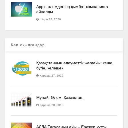
Apple әлемдегі ең қымбат компанияға
айналды
Шілде 17, 2026
Көп оқылғандар
Қазақстанның әлеуметтік жағдайы: кеше,
бүгін, келешек
Қараша 27, 2016
Мұнай. Әлем. Қазақстан.
Қараша 28, 2018
АЛЛА Тағаланың айы – Ережеп құтты