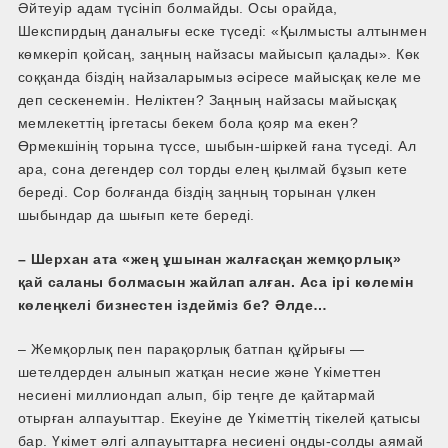
Әйтеуір адам түсініп болмайды. Осы орайда,
Шекспирдың даналығы еске түседі: «Қылмысты алтынмен
көмкеріп қойсаң, заңның найзасы майысып қалады». Көк
соққанда біздің найзаларымыз әсіресе майысқақ келе ме
деп сескенемін. Неліктен? Заңның найзасы майысқақ
мемлекеттің іргетасы бекем бола қояр ма екен?
Өрмекшінің торына түссе, шыбын-шіркей ғана түседі. Ал
ара, сона дегендер сол торды елең қылмай бұзып кете
береді. Сор болғанда біздің заңның торынан үлкен
шыбындар да шығып кете береді.
– Шерхан ата «жең ұшынан жалғасқан жемқорлық»
қай саланы болмасын жайлап алған. Аса ірі көлемін
көлеңкелі бизнестен іздейміз бе? Әлде…
– Жемқорлық пен парақорлық батпан құйрығы —
шетелдерден алынып жатқан несие және Үкіметтен
несиені миллиондап алып, бір теңге де қайтармай
отырған алпауыттар. Екеуіне де Үкіметтің тікелей қатысы
бар. Үкімет әлгі алпауыттарға несиені оңды-солды аямай