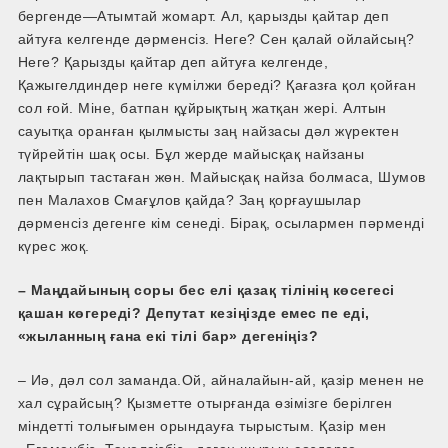
бергенде—Атымтай жомарт. Ал, қарызды қайтар деп
айтуға келгенде дәрменсіз. Неге? Сен қалай ойлайсың?
Неге? Қарызды қайтар деп айтуға келгенде,
Қажыгелдиндер неге күмілжи береді? Қағазға қол қойған
сол ғой. Міне, батпан құйрықтың жатқан жері. Алтын
сауытқа оранған қылмысты заң найзасы дәл жүректен
түйрейтін шақ осы. Бұл жерде майысқақ найзаны
лақтырып тастаған жөн. Майысқақ найза болмаса, Шумов
пен Малахов Смағұлов қайда? Заң қорғаушылар
дәрменсіз дегенге кім сенеді. Бірақ, осылармен пәрменді
күрес жоқ.
– Маңдайының соры бес елі қазақ тілінің көсегесі
қашан көгереді? Депутат кезіңізде емес пе еді,
«жыланның ғана екі тілі бар» дегеніңіз?
– Иә, дәл сол заманда.Ой, айналайын-ай, қазір менен не
хал сұрайсың? Қызметте отырғанда өзімізге берілген
міндетті толығымен орындауға тырыстым. Қазір мен