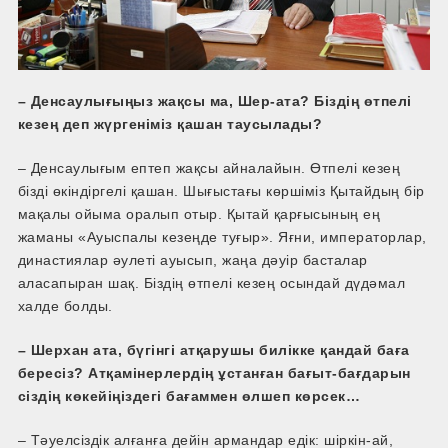
– Денсаулығыңыз жақсы ма, Шер-ата? Біздің өтпелі
кезең деп жүргеніміз қашан таусылады?
– Денсаулығым ептеп жақсы айналайын. Өтпелі кезең
бізді өкіндіргелі қашан. Шығыстағы көршіміз Қытайдың бір
мақалы ойыма оралып отыр. Қытай қарғысының ең
жаманы «Ауыспалы кезеңде туғыр». Яғни, императорлар,
династиялар әулеті ауысып, жаңа дәуір басталар
аласапыран шақ. Біздің өтпелі кезең осындай дүдәмал
халде болды.
– Шерхан ата, бүгінгі атқарушы билікке қандай баға
бересіз? Атқамінерлердің ұстанған бағыт-бағдарын
сіздің көкейіңіздегі бағаммен өлшеп көрсек…
– Тәуелсіздік алғанға дейін армандар едік: шіркін-ай,