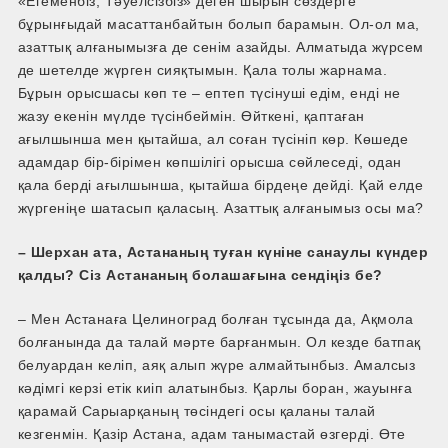
«Егеменбіз, Тәуелсізбіз» деген шырын сөздерге
бұрынғыдай масаттанбайтын болып барамын. Ол­-ол ма,
азаттық алғанымызға де сенім азайды. Алматыда жүрсем
де шетелде жүрген сияқтымын. Қала толы жарнама.
Бұрын орысшасы көп те – ептеп түсінуші едім, енді не
жазу екенін мүлде түсінбеймін. Өйткені, қаптаған
ағылшынша мен қытайша, ал соған түсініп көр. Көшеде
адамдар бір-­бірімен көпшілігі орысша сөйлеседі, одан
қала берді ағылшынша, қытайша бірдеңе дейді. Қай елде
жүргеніңе шатасып қаласың. Азаттық алғанымыз осы ма?
– Шерхан ата, Астананың туған күніне санаулы күндер
қалды? Сіз Астананың болашағына сендіңіз бе?
– Мен Астанаға Целиноград болған тұсында да, Ақмола
болғанында да талай мәрте барғанмын. Ол кезде батпақ
белуардан келіп, аяқ алып жүре алмайтынбыз. Амалсыз
кәдімгі керзі етік киіп алатынбыз. Қарлы боран, жауынға
қарамай Сарыарқаның төсіндегі осы қаланы талай
кезгенмін. Қазір Астана, адам танымастай өзгерді. Өте