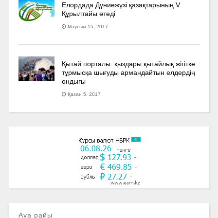
Елордада Дүниежүзі қазақтарының V
Құрылтайы өтеді
Маусым 15, 2017
Қытай порталы: қыздары қытайлық жігітке
тұрмысқа шығуды армандайтын елдердің
ондығы
Қазан 5, 2017
Ауа райы