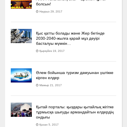
болсын!
Наурыз 29, 2017
Қыс қатты болады және Жер бетінде
2030-2040­-жылға қарай мұз дәуірі
басталуы мүмкін…
Қыркүйек 19, 2017
Әлем бойынша туризм дамуынан үштікке
кірген елдер
Мамыр 21, 2017
Қытай порталы: қыздары қытайлық жігітке
тұрмысқа шығуды армандайтын елдердің
ондығы
Қазан 5, 2017