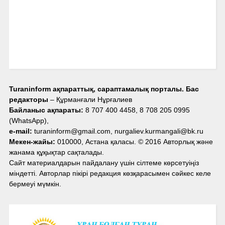
Turaninform ақпараттық, сараптамалық порталы. Бас
редакторы
– Құрманғали Нұрғалиев
Байланыс ақпараты:
8 707 400 4458, 8 708 205 0995
(WhatsApp),
e-mail:
turaninform@gmail.com, nurgaliev.kurmangali@bk.ru
Мекен-жайы:
010000, Астана қаласы. © 2016 Авторлық және
жанама құқықтар сақталады.
Сайт материалдарын пайдалану үшін сілтеме көрсетуіңіз
міндетті. Авторлар пікірі редакция көзқарасымен сәйкес келе
бермеуі мүмкін.