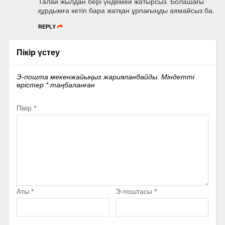
Талай жылдан бері үндемей жатырсыз. Болашағы
құрдымға кетіп бара жатқан ұрпағыңды аямайсыз ба.
REPLY
Пікір үстеу
Э-пошта мекенжайыңыз жарияланбайды.
Міндетті
өрістер
*
таңбаланған
Пікір
*
Аты
*
Э-поштасы
*