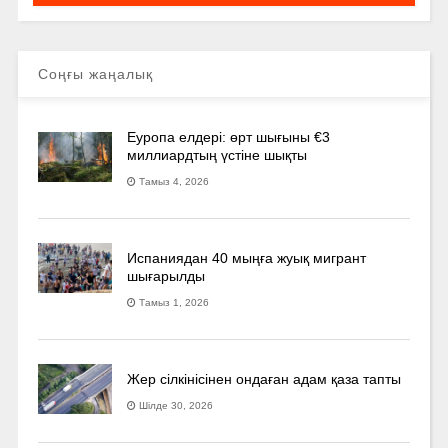
Соңғы жаңалық
Еуропа елдері: өрт шығыны €3
миллиардтың үстіне шықты
Тамыз 4, 2026
Испаниядан 40 мыңға жуық мигрант
шығарылды
Тамыз 1, 2026
Жер сілкінісінен ондаған адам қаза тапты
Шілде 30, 2026