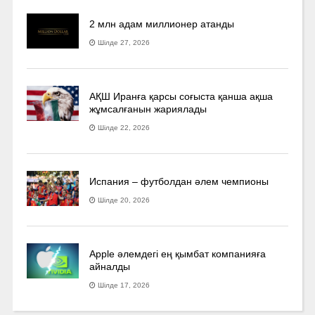
2 млн адам миллионер атанды
Шілде 27, 2026
АҚШ Иранға қарсы соғыста қанша ақша
жұмсалғанын жариялады
Шілде 22, 2026
Испания – футболдан әлем чемпионы
Шілде 20, 2026
Apple әлемдегі ең қымбат компанияға
айналды
Шілде 17, 2026