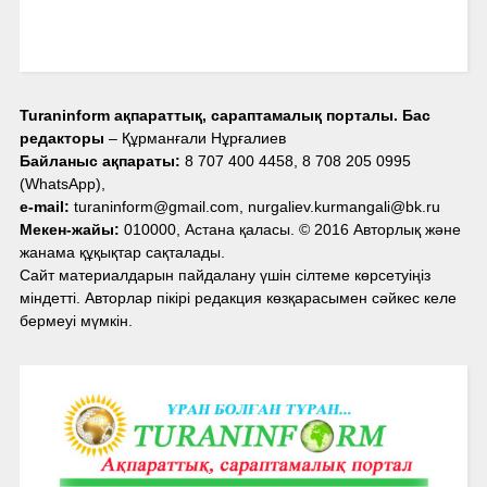
Turaninform ақпараттық, сараптамалық порталы. Бас
редакторы
– Құрманғали Нұрғалиев
Байланыс ақпараты:
8 707 400 4458, 8 708 205 0995
(WhatsApp),
e-mail:
turaninform@gmail.com, nurgaliev.kurmangali@bk.ru
Мекен-жайы:
010000, Астана қаласы. © 2016 Авторлық және
жанама құқықтар сақталады.
Сайт материалдарын пайдалану үшін сілтеме көрсетуіңіз
міндетті. Авторлар пікірі редакция көзқарасымен сәйкес келе
бермеуі мүмкін.