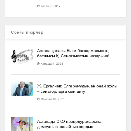
Қазан 7, 2017
Соңғы пікірлер
Астана қаласы Білім басқармасының
басшысы Қ. Сенғазыевтың назарына!
Қараша 4, 2023
Ж. Ерғалиев: Елге жағудың ең оңай жолы
– сенаторларға сын айту
Маусым 10, 2021
Астанада ЭКО процедураларына
демеушілік жасайтын қордың