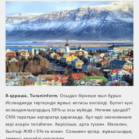
8-қараша. Turaninform.
Осыдан бірнеше жыл бұрын
Исландияда төрткүндік жұмыс аптасы енгізілді. Бүгінгі күні
исландиялықтардың 59%-ы осы жүйеде. Нәтиже қандай?
CNN таратқан ақпаратқа қарағанда, бұл әдіс экономикаға
кері әсерін тигізбеген. Керісінше, арта түскен. Мәселен,
былтыр ЖІӨ-і 5%-ға өскен. Сонымен қатар, жұмыссыздық
төменгі деңгейді көрсеткен.