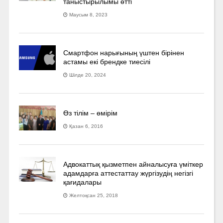
таныстырылымы өтті
Маусым 8, 2023
Смартфон нарығының үштен бірінен
астамы екі брендке тиесілі
Шілде 20, 2024
Өз тілім – өмірім
Қазан 6, 2016
Адвокаттық қызметпен айналысуға үмiткер
адамдарға аттестаттау жүргізудің негізгі
қағидалары
Желтоқсан 25, 2018