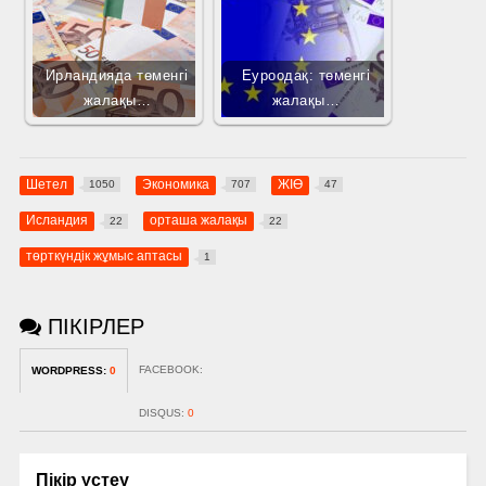
Ирландияда төменгі
Еуроодақ: төменгі
жалақы…
жалақы…
Шетел
Экономика
ЖІӨ
1050
707
47
Исландия
орташа жалақы
22
22
төрткүндік жұмыс аптасы
1
ПІКІРЛЕР
FACEBOOK:
WORDPRESS:
0
DISQUS:
0
Пікір үстеу