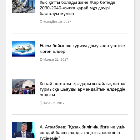
Қыс қатты болады және Жер бетінде
2030-2040­-жылға қарай мұз дәуірі
басталуы мүмкін…
Қыркүйек 19, 2017
Әлем бойынша туризм дамуынан үштікке
кірген елдер
Мамыр 21, 2017
Қытай порталы: қыздары қытайлық жігітке
тұрмысқа шығуды армандайтын елдердің
ондығы
Қазан 5, 2017
А. Атамбаев: “Қазақ билігінің бізге не үшін
сондай басшыларды таңғысы келетінін
түсінемін”