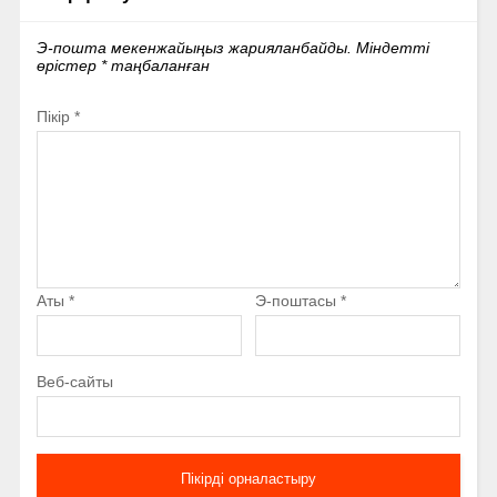
Э-пошта мекенжайыңыз жарияланбайды.
Міндетті
өрістер
*
таңбаланған
Пікір
*
Аты
*
Э-поштасы
*
Веб-сайты