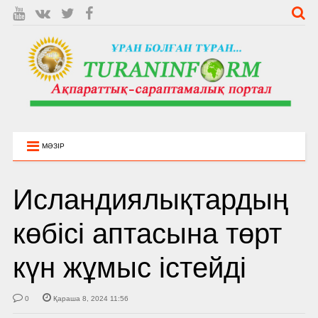
МӘЗІР
Исландиялықтардың
көбісі аптасына төрт
күн жұмыс істейді
0
Қараша 8, 2024 11:56