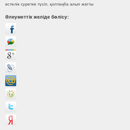
естелік суретке түсіп, қолтаңба алып жатты
Әлеуметтік желіде бөлісу: