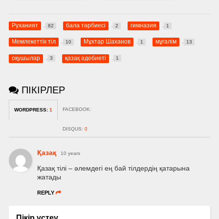
Руханият
бала тәрбиесі
гимназия
82
2
1
Мемлекеттік тіл
Мұхтар Шаханов
мұғалім
10
1
13
оқушылар
қазақ әдебиеті
3
1
ПІКІРЛЕР
FACEBOOK:
WORDPRESS:
1
DISQUS:
0
Қазақ
10 years
Қазақ тілі – әлемдегі ең бай тілдердің қатарына
жатады
REPLY
Пікір үстеу