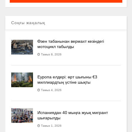
Соңғы жаңалық
Өзен табанынан вермахт кезіндегі
мотоцикл табылды
Тамыз 8, 2026
Еуропа елдері: өрт шығыны €3
миллиардтың үстіне шықты
Тамыз 4, 2026
Испаниядан 40 мыңға жуық мигрант
шығарылды
Тамыз 1, 2026