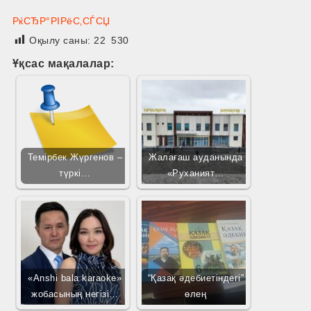
РќСЂР°РІРёС‚СЃСЏ
Оқылу саны:
22 530
Ұқсас мақалалар:
Темірбек Жүргенов –
Жалағаш ауданында
түркі…
«Руханият…
«Anshi bala karaoke»
“Қазақ әдебиетіндегі”
жобасының негізі…
өлең