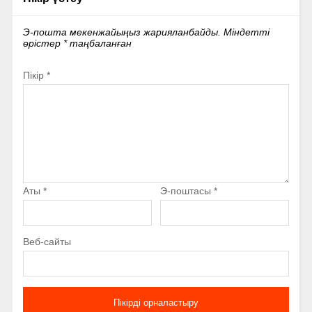
Э-пошта мекенжайыңыз жарияланбайды.
Міндетті
өрістер
*
таңбаланған
Пікір
*
Аты
*
Э-поштасы
*
Веб-сайты