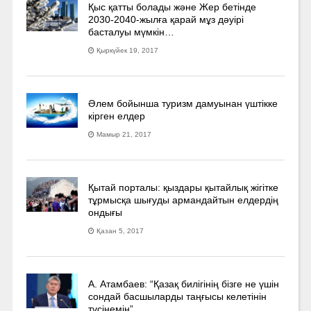
Қыс қатты болады және Жер бетінде
2030-2040­-жылға қарай мұз дәуірі
басталуы мүмкін…
Қыркүйек 19, 2017
Әлем бойынша туризм дамуынан үштікке
кірген елдер
Мамыр 21, 2017
Қытай порталы: қыздары қытайлық жігітке
тұрмысқа шығуды армандайтын елдердің
ондығы
Қазан 5, 2017
А. Атамбаев: “Қазақ билігінің бізге не үшін
сондай басшыларды таңғысы келетінін
түсінемін”