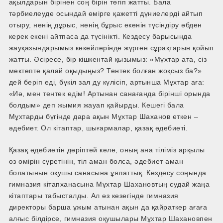
ақылдарын бірінен соң бірін төгіп жатты. Бала
тәрбиелеуде осындай өмірге қажетті дүниелерді айтып
отыру, ненің дұрыс, ненің бұрыс екенін түсіндіру әбден
керек екені айтпаса да түсінікті. Кездесу барысында
жауқазындарымыз көкейлерінде жүрген сұрақтарын қойып
жатты. Әсіресе, бір кішкентай қызымыз: «Мұхтар ата, сіз
мектепте қалай оқыдыңыз? Тентек болған жоқсыз ба?»
дей беріп еді, бүкіл зал ду күлісіп, артынша Мұхтар аға:
«Иә, мен тентек едім! Артынан санағанда бірінші орында
болдым» деп жымия жауап қайырды. Кешегі бала
Мұхтарды бүгінде дара ақын Мұхтар Шаханов еткен –
әдебиет. Ол кітаптар, шығармалар, қазақ әдебиеті.
Қазақ әдебиетін дәріптей келе, оның ана тіліміз арқылы
өз өмірін сүретінін, тіл аман болса, әдебиет аман
болатынын оқушы санасына ұялаттық. Кездесу соңында
гимназия кітапханасына Мұхтар Шахановтың судай жаңа
кітаптары табысталды. Ал өз кезегінде гимназия
директоры барша ұжым атынан ақын да қайраткер ағаға
алғыс білдірсе, гимназия оқушылары Мұхтар Шахановпен