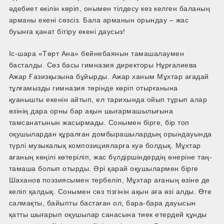
әдебиет өкілін көріп, онымен тілдесу кез келген баланың
арманы екені сөзсіз. Бала арманын орындау – жас
буынға қанат бітіру екені даусыз!
Іс-шара «Төрт Ана» бейнебаянын тамашалаумен
басталды. Сөз басы гимназия директоры Нұрғалиева
Ажар Ғазизқызына бұйырды. Ажар ханым Мұхтар ағадай
тұлғамызды гимназия төрінде көріп отырғанына
қуанышты екенін айтып, ел тарихында ойып тұрып алар
өзінің дара орны бар ақын шығармашылығына
тамсанатынын жасырмады. Сонымен бірге, бір топ
оқушылардан құралған домбырашылардың орындауында
түрлі музыкалық композицияларға куә болдық. Мұхтар
ағаның көңілі көтеріліп, жас бүлдіршіндердің өнеріне таң-
тамаша болып отырды. Әрі қарай оқушылармен бірге
Шаханов поэзиясымен тербеліп, Мұхтар ағаның өзіне де
келіп қалдық. Сонымен сөз тізгінін ақын аға өзі алды. Өте
салмақты, байыпты бастаған ол, бара-бара дауысын
қатты шығарып оқушылар санасына тиек етердей құнды