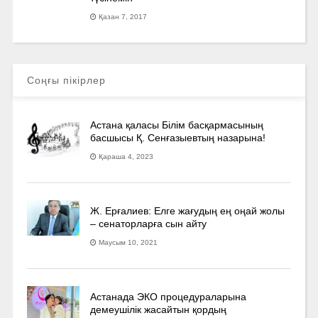
Қазан 7, 2017
Соңғы пікірлер
Астана қаласы Білім басқармасының
басшысы Қ. Сенғазыевтың назарына!
Қараша 4, 2023
Ж. Ерғалиев: Елге жағудың ең оңай жолы
– сенаторларға сын айту
Маусым 10, 2021
Астанада ЭКО процедураларына
демеушілік жасайтын қордың