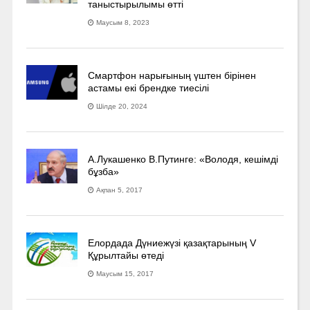
таныстырылымы өтті
Маусым 8, 2023
Смартфон нарығының үштен бірінен
астамы екі брендке тиесілі
Шілде 20, 2024
А.Лукашенко В.Путинге: «Володя, кешімді
бұзба»
Ақпан 5, 2017
Елордада Дүниежүзі қазақтарының V
Құрылтайы өтеді
Маусым 15, 2017