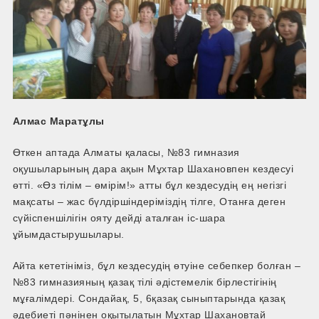
Алмас Маратұлы
Өткен аптада Алматы қаласы, №83 гимназия
оқушыларының дара ақын Мұхтар Шахановпен кездесуі
өтті. «Өз тілім – өмірім!» атты бұл кездесудің ең негізгі
мақсаты – жас бүлдіршіндеріміздің тілге, Отанға деген
сүйіспеншілігін ояту дейді аталған іс-шара
ұйымдастырушылары.
Айта кететініміз, бұл кездесудің өтуіне себепкер болған –
№83 гимназияның қазақ тілі әдістемелік бірлестігінің
мұғалімдері. Сондай­ақ, 5, 6­қазақ сыныптарында қазақ
әдебиеті пәнінен оқытылатын Мұхтар Шахановтай