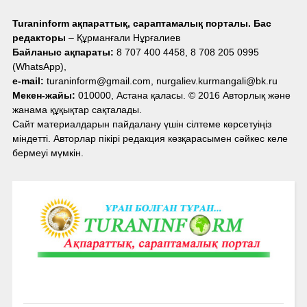
Turaninform ақпараттық, сараптамалық порталы. Бас
редакторы
– Құрманғали Нұрғалиев
Байланыс ақпараты:
8 707 400 4458, 8 708 205 0995
(WhatsApp),
e-mail:
turaninform@gmail.com, nurgaliev.kurmangali@bk.ru
Мекен-жайы:
010000, Астана қаласы. © 2016 Авторлық және
жанама құқықтар сақталады.
Сайт материалдарын пайдалану үшін сілтеме көрсетуіңіз
міндетті. Авторлар пікірі редакция көзқарасымен сәйкес келе
бермеуі мүмкін.