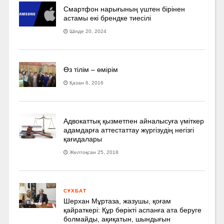
Смартфон нарығының үштен бірінен
астамы екі брендке тиесілі
Шілде 20, 2024
Өз тілім – өмірім
Қазан 6, 2016
Адвокаттық қызметпен айналысуға үмiткер
адамдарға аттестаттау жүргізудің негізгі
қағидалары
Желтоқсан 25, 2018
СҰХБАТ
Шерхан Мұртаза, жазушы, қоғам
қайраткері: Құр бөрікті аспанға ата беруге
болмайды, ақиқатын, шындығын