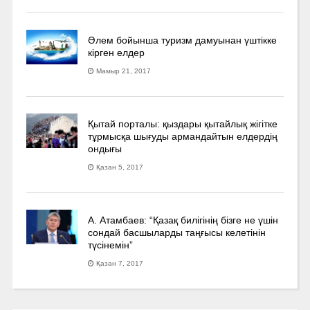
Әлем бойынша туризм дамуынан үштікке
кірген елдер
Мамыр 21, 2017
Қытай порталы: қыздары қытайлық жігітке
тұрмысқа шығуды армандайтын елдердің
ондығы
Қазан 5, 2017
А. Атамбаев: “Қазақ билігінің бізге не үшін
сондай басшыларды таңғысы келетінін
түсінемін”
Қазан 7, 2017