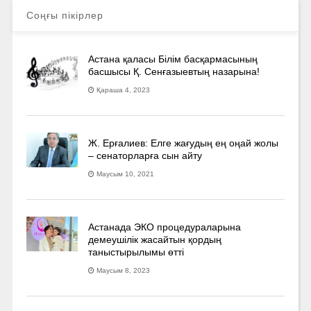
Соңғы пікірлер
Астана қаласы Білім басқармасының
басшысы Қ. Сенғазыевтың назарына!
Қараша 4, 2023
Ж. Ерғалиев: Елге жағудың ең оңай жолы
– сенаторларға сын айту
Маусым 10, 2021
Астанада ЭКО процедураларына
демеушілік жасайтын қордың
таныстырылымы өтті
Маусым 8, 2023