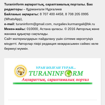
Turaninform ақпараттық, сараптамалық порталы. Бас
редакторы
– Құрманғали Нұрғалиев
Байланыс ақпараты:
8 707 400 4458, 8 708 205 0995
(WhatsApp),
e-mail:
turaninform@gmail.com, nurgaliev.kurmangali@bk.ru
Мекен-жайы:
010000, Астана қаласы. © 2016 Авторлық және
жанама құқықтар сақталады.
Сайт материалдарын пайдалану үшін сілтеме көрсетуіңіз
міндетті. Авторлар пікірі редакция көзқарасымен сәйкес келе
бермеуі мүмкін.