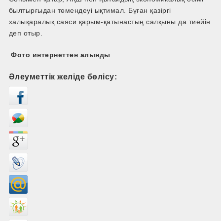
былтырғыдан төмендеуі ықтимал. Бұған қазіргі
халықаралық саяси қарым-қатынастың салқыны да тиейін
деп отыр.
Фото интернеттен алынды
Әлеуметтік желіде бөлісу: