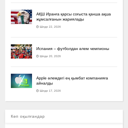
АҚШ Иранға қарсы соғыста қанша ақша
жұмсалғанын жариялады
Шілде 22, 2026
Испания – футболдан әлем чемпионы
Шілде 20, 2026
Apple әлемдегі ең қымбат компанияға
айналды
Шілде 17, 2026
Көп оқылғандар