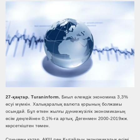
27-қаңтар. Turaninform.
Биыл әлемдік экономика 3,3%
өсуі мүмкін. Халықаралық валюта қорының болжамы
осындай. Бұл өткен жылғы дүниежүзілік экономиканың
өсім деңгейінен 0,1%-ға артық. Дегенмен 2000-2019жж.
көрсеткіштен төмен.
Сонымен қатар, АҚШ пен Қытайдың экономикалық өсімі