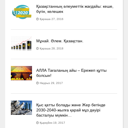
Қазақстанның әлеуметтік жағдайы: кеше,
бүгін, келешек
Қараша 27, 2016
Мұнай. Әлем. Қазақстан.
Қараша 28, 2018
АЛЛА Тағаланың айы – Ережеп құтты
болсын!
Наурыз 29, 2017
Қыс қатты болады және Жер бетінде
2030-2040­-жылға қарай мұз дәуірі
басталуы мүмкін…
Қыркүйек 19, 2017