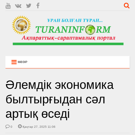
МӘЗІР
Әлемдік экономика
былтырғыдан сәл
артық өседі
0
Қаңтар 27, 2025 11:06