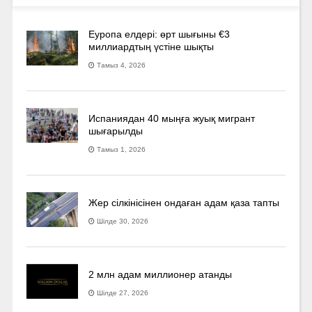
Еуропа елдері: өрт шығыны €3
миллиардтың үстіне шықты
Тамыз 4, 2026
Испаниядан 40 мыңға жуық мигрант
шығарылды
Тамыз 1, 2026
Жер сілкінісінен ондаған адам қаза тапты
Шілде 30, 2026
2 млн адам миллионер атанды
Шілде 27, 2026