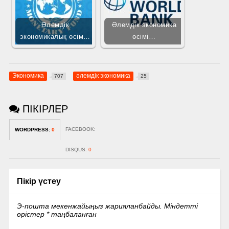
Әлемдік
Әлемдік экономика
экономикалық өсім…
өсімі…
Экономика
әлемдік экономика
707
25
ПІКІРЛЕР
FACEBOOK:
WORDPRESS:
0
DISQUS:
0
Пікір үстеу
Э-пошта мекенжайыңыз жарияланбайды.
Міндетті
өрістер
*
таңбаланған