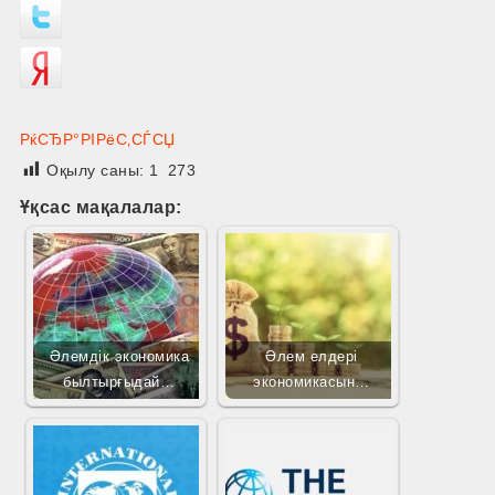
РќСЂР°РІРёС‚СЃСЏ
Оқылу саны:
1 273
Ұқсас мақалалар:
Әлемдік экономика
Әлем елдері
былтырғыдай…
экономикасын…