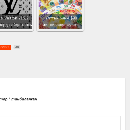
is Vuitton €15,2
Ұлттық банкі $90
ард пайда тапты
миллиардқа жуық…
вегия
49
стер
*
таңбаланған