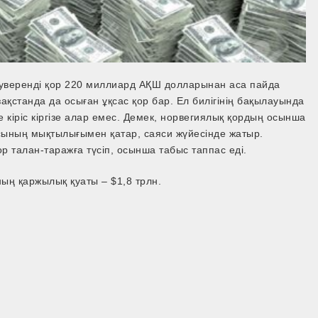
суверенді қор 220 миллиард АҚШ долларынан аса пайда
ақстанда да осыған ұқсас қор бар. Ел билігінің бақылауында
 кіріс кіргізе алар емес. Демек, норвегиялық қордың осынша
ясының мықтылығымен қатар, саяси жүйесінде жатыр.
р талан-таражға түсіп, осынша табыс таппас еді.
ның қаржылық қуаты – $1,8 трлн.