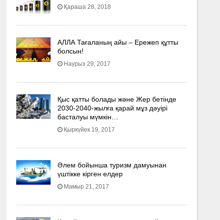
Қараша 28, 2018
АЛЛА Тағаланың айы – Ережеп құтты
болсын!
Наурыз 29, 2017
Қыс қатты болады және Жер бетінде
2030-2040­-жылға қарай мұз дәуірі
басталуы мүмкін…
Қыркүйек 19, 2017
Әлем бойынша туризм дамуынан
үштікке кірген елдер
Мамыр 21, 2017