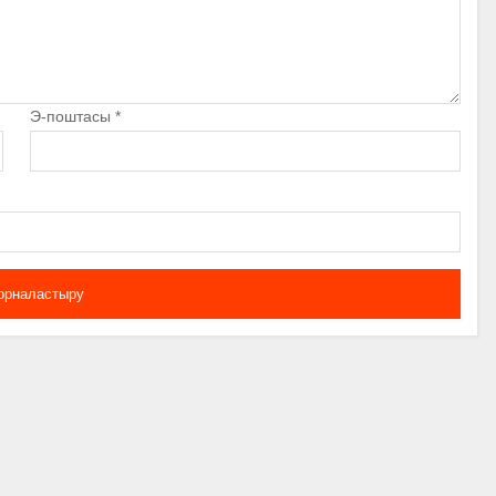
Э-поштасы
*