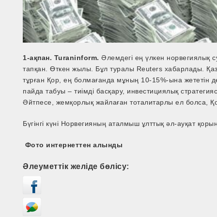
1-ақпан. Turaninform.
Әлемдегі ең үлкен норвегиялық 
тапқан. Өткен жылы. Бұл туралы Reuters хабарлады. Қаз
тұрған Қор, ең болмағанда мұның 10-15%-ына жететін де
пайда табуы – тиімді басқару, инвестициялық стратеги
Әйтпесе, жемқорлық жайлаған тоталитарлы ел болса, Қо
Бүгінгі күні Норвегияның аталмыш ұлттық әл-ауқат қоры
Фото интернеттен алынды
Әлеуметтік желіде бөлісу: