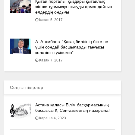
Қытай порталы: қыздары қытайлық
жігітке тұрмысқа шығуды армандайтын
елдердің ондығы
Қазан 5, 2017
А. Атамбаев: “Қазақ билігінің бізге не
үшін сондай басшыларды таңғысы
келетінін түсінемін”
Қазан 7, 2017
Соңғы пікірлер
Астана қаласы Білім басқармасының
басшысы Қ. Сенғазыевтың назарына!
Қараша 4, 2023