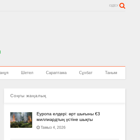
ІЗДЕУ
анұя
Шетел
Сараптама
Сұхбат
Таным
Соңғы жаңалық
Еуропа елдері: өрт шығыны €3
миллиардтың үстіне шықты
Тамыз 4, 2026