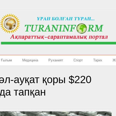
Ғылым
Медицина
Руханият
Спорт
Тарих
Ж
әл-ауқат қоры $220
да тапқан