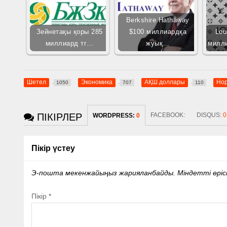
Berkshire Hathaway
Зейнетақы қоры 285
$100 миллиардқа
Lou
миллиард тг…
жуық…
милли
Шетел
Экономика
АҚШ доллары
Нор
1050
707
110
ПІКІРЛЕР
FACEBOOK:
DISQUS:
0
WORDPRESS:
0
Пікір үстеу
Э-пошта мекенжайыңыз жарияланбайды.
Міндетті өрі
Пікір
*