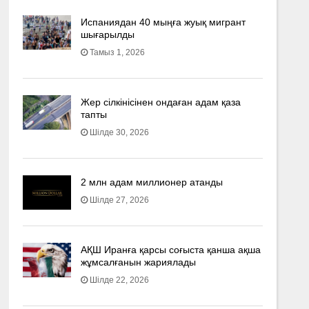
Испаниядан 40 мыңға жуық мигрант
шығарылды
Тамыз 1, 2026
Жер сілкінісінен ондаған адам қаза
тапты
Шілде 30, 2026
2 млн адам миллионер атанды
Шілде 27, 2026
АҚШ Иранға қарсы соғыста қанша ақша
жұмсалғанын жариялады
Шілде 22, 2026