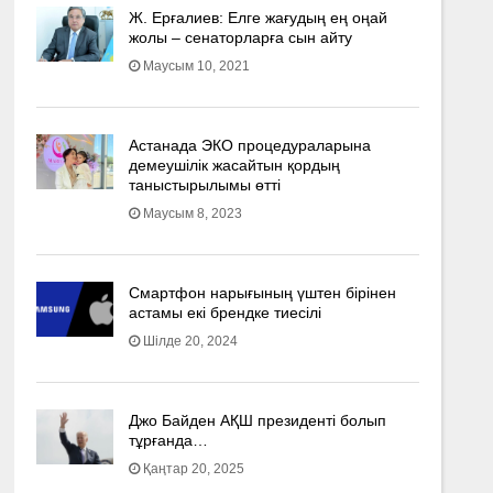
Ж. Ерғалиев: Елге жағудың ең оңай
жолы – сенаторларға сын айту
Маусым 10, 2021
Астанада ЭКО процедураларына
демеушілік жасайтын қордың
таныстырылымы өтті
Маусым 8, 2023
Смартфон нарығының үштен бірінен
астамы екі брендке тиесілі
Шілде 20, 2024
Джо Байден АҚШ президенті болып
тұрғанда…
Қаңтар 20, 2025