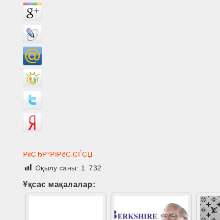
РќСЂР°РІРёС‚СЃСЏ
Оқылу саны:
1 732
Ұқсас мақалалар: