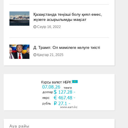
Қазақстанда теңізші болу қиял емес,
жүзеге асырылымды мақсат
Сәуір 16, 2022
Д. Трамп: Ол мәмілеге келуге тиісті
Қаңтар 21, 2025
Ауа райы