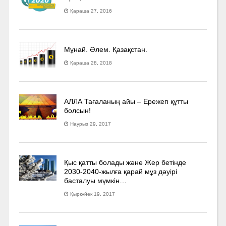
Қараша 27, 2016
Мұнай. Әлем. Қазақстан.
Қараша 28, 2018
АЛЛА Тағаланың айы – Ережеп құтты
болсын!
Наурыз 29, 2017
Қыс қатты болады және Жер бетінде
2030-2040­-жылға қарай мұз дәуірі
басталуы мүмкін…
Қыркүйек 19, 2017