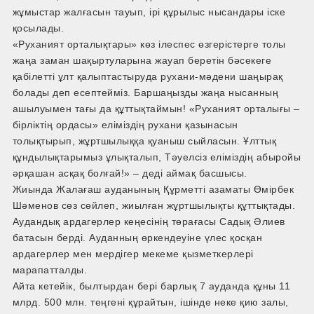
жұмыстар жалғасын тауып, ірі құрылыс нысандары іске
қосылады.
«Руханият орталықтары» көз ілеспес өзгерістерге толы
жаңа заман шақыртуларына жауап беретін бәсекеге
қабілетті ұлт қалыптастыруда рухани-мәдени шаңырақ
болады деп есептейміз. Баршаңызды жаңа нысанның
ашылуымен тағы да құттықтаймын! «Руханият орталығы –
бірліктің ордасы» еліміздің рухани қазынасын
толықтырып, жұртшылыққа қуаныш сыйласын. Ұлттық
құндылықтарымыз ұлықталып, Тәуелсіз еліміздің абыройы
әрқашан асқақ болғай!» – деді аймақ басшысы.
​​Жиында Жалағаш ауданының Құрметті азаматы Өмірбек
Шәменов сөз сөйлеп, жиылған жұртшылықты құттықтады.
Аудандық ардагерлер кеңесінің төрағасы Садық Әлиев
батасын берді. Ауданның өркендеуіне үлес қосқан
ардагерлер мен мердігер мекеме қызметкерлері
марапатталды.
Айта кетейік, былтырдан бері барлық 7 ауданда құны 11
млрд. 500 млн. теңгені құрайтын, ішінде неке қию залы,