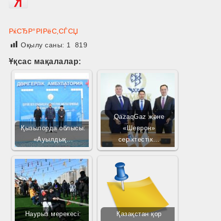
РќСЂР°РІРёС‚СЃСЏ
Оқылу саны:
1 819
Ұқсас мақалалар:
QazaqGaz және
Қызылорда облысы:
«Шеврон»
«Ауылдық…
серіктестік…
Наурыз мерекесі:
Қазақстан қор