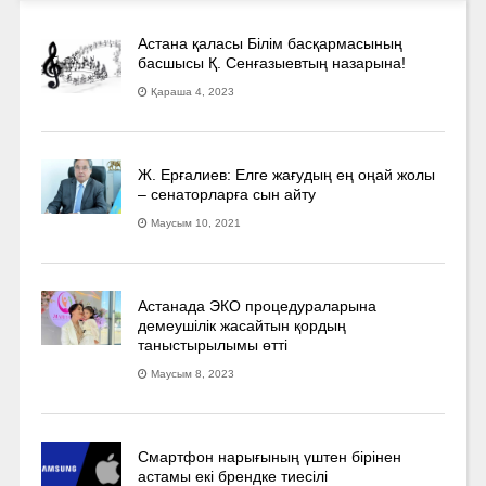
Астана қаласы Білім басқармасының
басшысы Қ. Сенғазыевтың назарына!
Қараша 4, 2023
Ж. Ерғалиев: Елге жағудың ең оңай жолы
– сенаторларға сын айту
Маусым 10, 2021
Астанада ЭКО процедураларына
демеушілік жасайтын қордың
таныстырылымы өтті
Маусым 8, 2023
Смартфон нарығының үштен бірінен
астамы екі брендке тиесілі