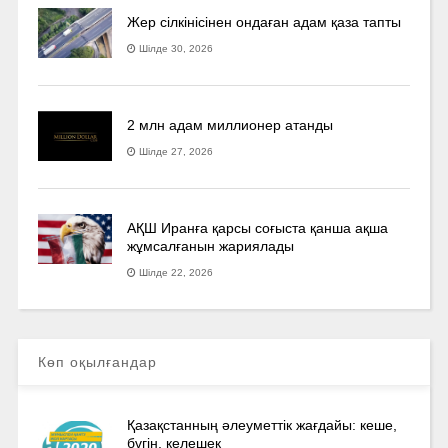
Жер сілкінісінен ондаған адам қаза тапты
Шілде 30, 2026
2 млн адам миллионер атанды
Шілде 27, 2026
АҚШ Иранға қарсы соғыста қанша ақша
жұмсалғанын жариялады
Шілде 22, 2026
Көп оқылғандар
Қазақстанның әлеуметтік жағдайы: кеше,
бүгін, келешек