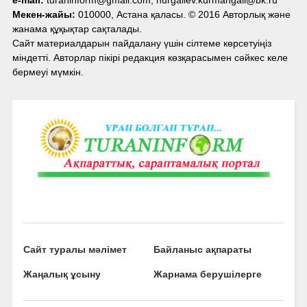
e-mail:
turaninform@gmail.com, nurgaliev.kurmangali@bk.ru
Мекен-жайы:
010000, Астана қаласы. © 2016 Авторлық және
жанама құқықтар сақталады.
Сайт материалдарын пайдалану үшін сілтеме көрсетуіңіз
міндетті. Авторлар пікірі редакция көзқарасымен сәйкес келе
бермеуі мүмкін.
Сайт туралы мәлімет
Байланыс ақпараты
Жаңалық ұсыну
Жарнама берушілерге