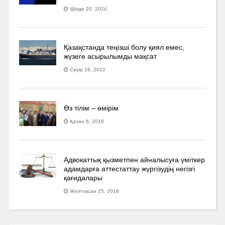
Шілде 20, 2024
Қазақстанда теңізші болу қиял емес,
жүзеге асырылымды мақсат
Сәуір 16, 2022
Өз тілім – өмірім
Қазан 6, 2016
Адвокаттық қызметпен айналысуға үмiткер
адамдарға аттестаттау жүргізудің негізгі
қағидалары
Желтоқсан 25, 2018