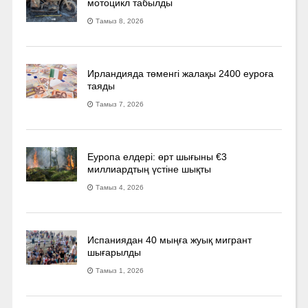
мотоцикл табылды
Тамыз 8, 2026
Ирландияда төменгі жалақы 2400 еуроға
таяды
Тамыз 7, 2026
Еуропа елдері: өрт шығыны €3
миллиардтың үстіне шықты
Тамыз 4, 2026
Испаниядан 40 мыңға жуық мигрант
шығарылды
Тамыз 1, 2026