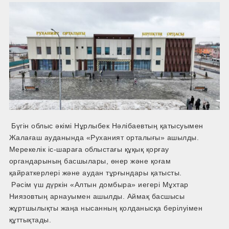
Бүгін облыс әкімі Нұрлыбек Нәлібаевтың қатысуымен
Жалағаш ауданында «Руханият орталығы» ашылды.
Мерекелік іс-шараға облыстағы құқық қорғау
органдарының басшылары, өнер және қоғам
қайраткерлері және аудан тұрғындары қатысты.
Рәсім үш дүркін «Алтын домбыра» иегері Мұхтар
Ниязовтың арнауымен ашылды. Аймақ басшысы
жұртшылықты жаңа нысанның қолданысқа берілуімен
құттықтады.