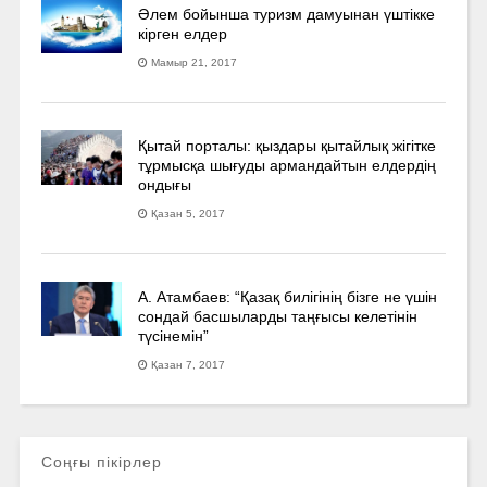
Әлем бойынша туризм дамуынан үштікке
кірген елдер
Мамыр 21, 2017
Қытай порталы: қыздары қытайлық жігітке
тұрмысқа шығуды армандайтын елдердің
ондығы
Қазан 5, 2017
А. Атамбаев: “Қазақ билігінің бізге не үшін
сондай басшыларды таңғысы келетінін
түсінемін”
Қазан 7, 2017
Соңғы пікірлер