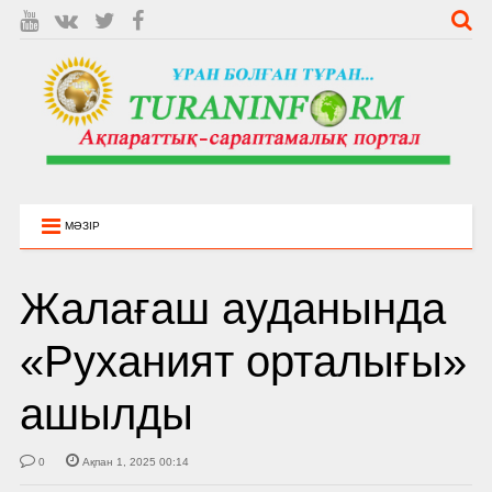
МӘЗІР
Жалағаш ауданында
«Руханият орталығы»
ашылды
0
Ақпан 1, 2025 00:14