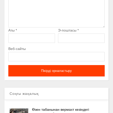
Аты
*
Э-поштасы
*
Веб-сайты
Соңғы жаңалық
Өзен табанынан вермахт кезіндегі