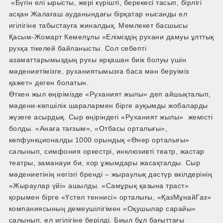
«Бүгін елі ырысты, жері күрішті, берекесі тасып, бірлігі
асқан Жалағаш ауданындағы бірқатар нысанды ел
игілігіне табыстауға жиналдық. Мемлекет басшысы
Қасым-Жомарт Кемелұлы «Еліміздің рухани дамуы ұлттық
рухқа тікелей байланысты. Сол себепті
азаматтарымыздың рухы әрқашан биік болуы үшін
мәдениетімізге, руханиятымызға баса мән беруіміз
қажет» деген болатын.
Өткен жыл өңірімізде «Руханият жылы» деп айшықталып,
мәдени-көпшілік шаралармен бірге ауқымды жобаларды
жүзеге асырдық. Сыр өңіріндегі «Руханият жылы» жемісті
болды. «Анаға тағзым», «Отбасы орталығы»,
көпфункционалды 1000 орындық «Өнер орталығы»
салынып, симфония оркестрі, инклюзивті театр, жастар
театры, заманауи би, хор ұжымдары жасақталды. Сыр
мәдениетінің негізгі бренді – жыраулық дәстүр өкілдерінің
«Жыраулар үйі» ашылды. «Самұрық қазына траст»
қорымен бірге «Үстел теннисі» орталығы, «ҚазМұнайГаз»
компаниясының демеушілігімен «Оқушылар сарайы»
салынып, ел игілігіне берілді. Биыл бұл бағыттағы