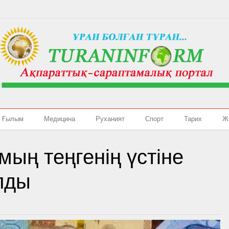
Ғылым
Медицина
Руханият
Спорт
Тарих
Ж
ың теңгенің үстіне
лды