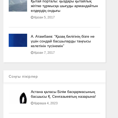
Қытай порталы: қыздары қытайлық
жігітке тұрмысқа шығуды армандайтын
елдердің ондығы
Қазан 5, 2017
А. Атамбаев: “Қазақ билігінің бізге не
үшін сондай басшыларды таңғысы
келетінін түсінемін”
Қазан 7, 2017
Соңғы пікірлер
Астана қаласы Білім басқармасының
басшысы Қ. Сенғазыевтың назарына!
Қараша 4, 2023