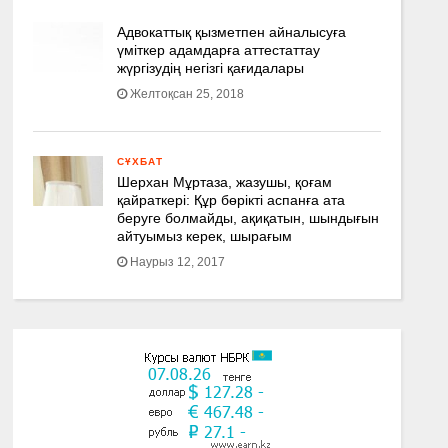
Адвокаттық қызметпен айналысуға
үмiткер адамдарға аттестаттау
жүргізудің негізгі қағидалары
Желтоқсан 25, 2018
СҰХБАТ
Шерхан Мұртаза, жазушы, қоғам
қайраткері: Құр бөрікті аспанға ата
беруге болмайды, ақиқатын, шындығын
айтуымыз керек, шырағым
Наурыз 12, 2017