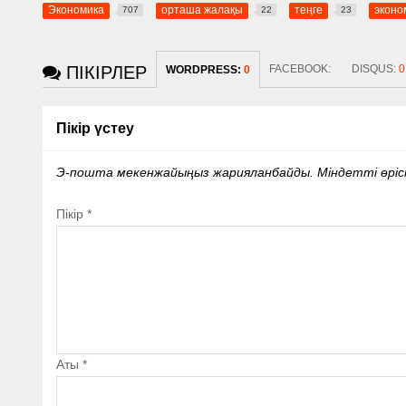
Экономика
орташа жалақы
теңге
эконо
707
22
23
ПІКІРЛЕР
FACEBOOK:
DISQUS:
0
WORDPRESS:
0
Пікір үстеу
Э-пошта мекенжайыңыз жарияланбайды.
Міндетті өрі
Пікір
*
Аты
*