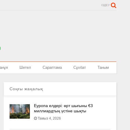
ІЗДЕУ
анұя
Шетел
Сараптама
Сұхбат
Таным
Соңғы жаңалық
Еуропа елдері: өрт шығыны €3
миллиардтың үстіне шықты
Тамыз 4, 2026