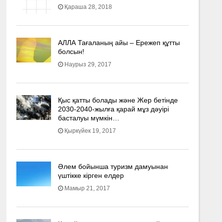
Қараша 28, 2018
АЛЛА Тағаланың айы – Ережеп құтты
болсын!
Наурыз 29, 2017
Қыс қатты болады және Жер бетінде
2030-2040­-жылға қарай мұз дәуірі
басталуы мүмкін…
Қыркүйек 19, 2017
Әлем бойынша туризм дамуынан
үштікке кірген елдер
Мамыр 21, 2017