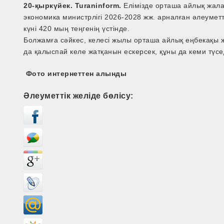
20-қыркүйек. Turaninform.
Елімізде орташа айлық жала
экономика министрлігі 2026-2028 жж. арналған әлеумет
күні 420 мың теңгенің үстінде.
Болжамға сәйкес, келесі жылы орташа айлық еңбекақы 
да қалыспай келе жатқанын ескерсек, құны да кеми түсед
Фото интернеттен алынды
Әлеуметтік желіде бөлісу: