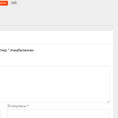
мика
105
стер
*
таңбаланған
Э-поштасы
*