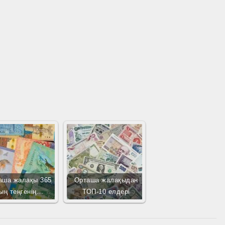
аша жалақы 365
Орташа жалақыдан
ың теңгенің…
ТОП-10 елдері