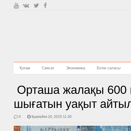
Қоғам
Саясат
Экономика
Білім саласы
Орташа жалақы 600 м
шығатын уақыт айты
0
Қыркүйек 20, 2025 11:30