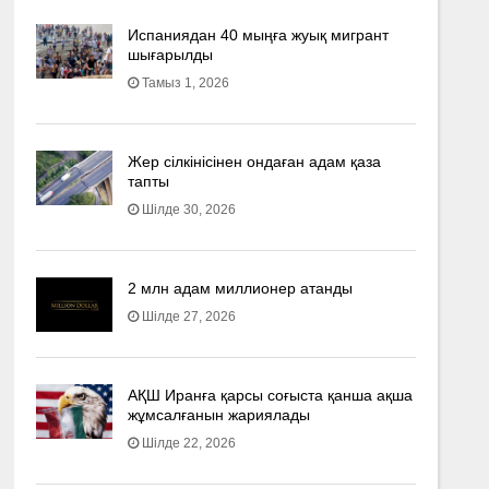
Испаниядан 40 мыңға жуық мигрант
шығарылды
Тамыз 1, 2026
Жер сілкінісінен ондаған адам қаза
тапты
Шілде 30, 2026
2 млн адам миллионер атанды
Шілде 27, 2026
АҚШ Иранға қарсы соғыста қанша ақша
жұмсалғанын жариялады
Шілде 22, 2026