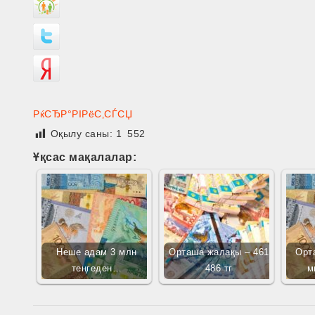
РќСЂР°РІРёС‚СЃСЏ
Оқылу саны:
1 552
Ұқсас мақалалар:
Неше адам 3 млн
Орташа жалақы – 461
Орт
теңгеден…
486 тг
м