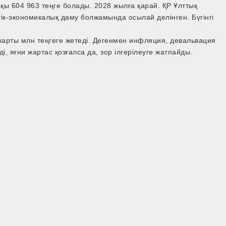
қы 604 963 теңге болады. 2028 жылға қарай. ҚР Ұлттық
тік-экономикалық даму болжамында осылай делінген. Бүгінгі
жарты млн теңгеге жетеді. Дегенмен инфляция, девальвация
і, яғни жартас қозғалса да, зор ілгерілеуге жатпайды.