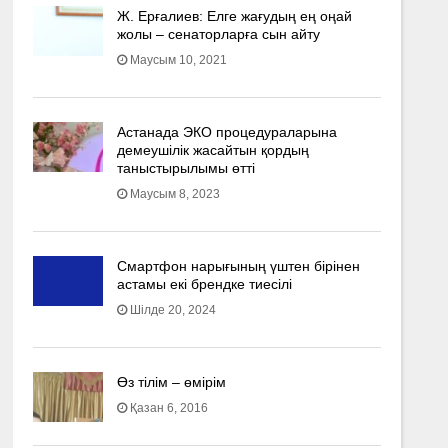
Ж. Ерғалиев: Елге жағудың ең оңай
жолы – сенаторларға сын айту
Маусым 10, 2021
Астанада ЭКО процедураларына
демеушілік жасайтын қордың
таныстырылымы өтті
Маусым 8, 2023
Смартфон нарығының үштен бірінен
астамы екі брендке тиесілі
Шілде 20, 2024
Өз тілім – өмірім
Қазан 6, 2016