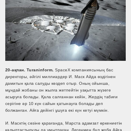
20-ақпан. Turaninform.
SpaceX компаниясының бас
директоры, әйгілі миллиардер И. Маск Айда өздігінен
дамитын қала салуды көздеп отыр. Оның ойынша,
мұндай жобаны он жылға жетпейтін уақытта жүзеге
асыруға болады. Қала салғаннан кейін, Жердің табиғи
серігіне әр 10 күн сайын қатынауға болады деп
болжанған. Айға дейінгі ұшуға екі күн кетуі мүмкін.
И. Масктің сөзіне қарағанда, Марста адамзат өркениетін
қалыптастыруды да ұмытпаған. Дегенмен бұл жоба Айға