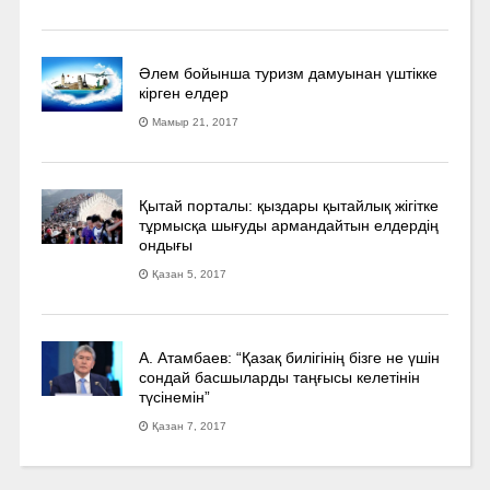
Әлем бойынша туризм дамуынан үштікке
кірген елдер
Мамыр 21, 2017
Қытай порталы: қыздары қытайлық жігітке
тұрмысқа шығуды армандайтын елдердің
ондығы
Қазан 5, 2017
А. Атамбаев: “Қазақ билігінің бізге не үшін
сондай басшыларды таңғысы келетінін
түсінемін”
Қазан 7, 2017