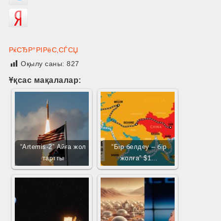
РќСЂР°РІРёС‚СЃСЏ
Оқылу саны:
827
Ұқсас мақалалар:
“Artemis-2” Айға жол
“Бір белдеу – бір
тартты
жолға” $1…