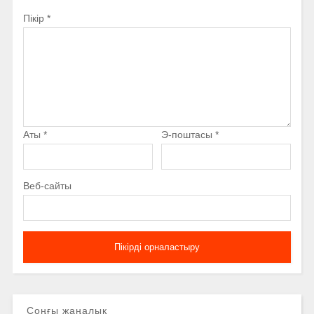
Пікір
*
Аты
*
Э-поштасы
*
Веб-сайты
Соңғы жаңалық