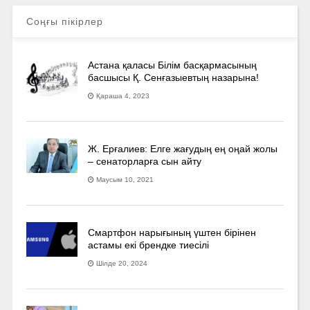
Соңғы пікірлер
Астана қаласы Білім басқармасының
басшысы Қ. Сенғазыевтың назарына!
Қараша 4, 2023
Ж. Ерғалиев: Елге жағудың ең оңай жолы
– сенаторларға сын айту
Маусым 10, 2021
Смартфон нарығының үштен бірінен
астамы екі брендке тиесілі
Шілде 20, 2024