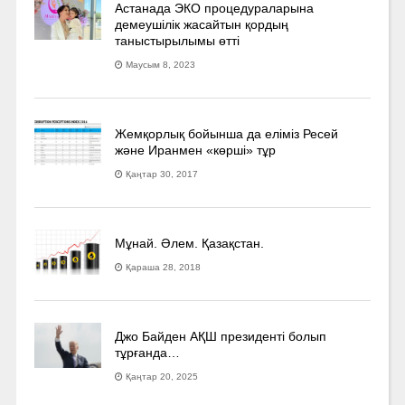
Астанада ЭКО процедураларына
демеушілік жасайтын қордың
таныстырылымы өтті
Маусым 8, 2023
Жемқорлық бойынша да еліміз Ресей
және Иранмен «көрші» тұр
Қаңтар 30, 2017
Мұнай. Әлем. Қазақстан.
Қараша 28, 2018
Джо Байден АҚШ президенті болып
тұрғанда…
Қаңтар 20, 2025