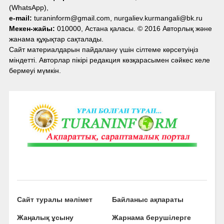
(WhatsApp),
e-mail:
turaninform@gmail.com, nurgaliev.kurmangali@bk.ru
Мекен-жайы:
010000, Астана қаласы. © 2016 Авторлық және
жанама құқықтар сақталады.
Сайт материалдарын пайдалану үшін сілтеме көрсетуіңіз
міндетті. Авторлар пікірі редакция көзқарасымен сәйкес келе
бермеуі мүмкін.
Сайт туралы мәлімет
Байланыс ақпараты
Жаңалық ұсыну
Жарнама берушілерге