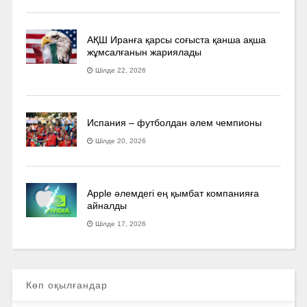
АҚШ Иранға қарсы соғыста қанша ақша
жұмсалғанын жариялады
Шілде 22, 2026
Испания – футболдан әлем чемпионы
Шілде 20, 2026
Apple әлемдегі ең қымбат компанияға
айналды
Шілде 17, 2026
Көп оқылғандар