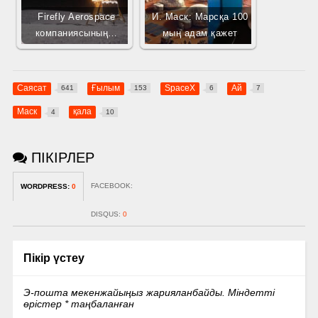
Firefly Aerospace
И. Маск: Марсқа 100
компаниясының…
мың адам қажет
Саясат
Ғылым
SpaceX
Ай
641
153
6
7
Маск
қала
4
10
ПІКІРЛЕР
FACEBOOK:
WORDPRESS:
0
DISQUS:
0
Пікір үстеу
Э-пошта мекенжайыңыз жарияланбайды.
Міндетті
өрістер
*
таңбаланған