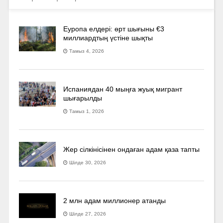
Еуропа елдері: өрт шығыны €3
миллиардтың үстіне шықты
Тамыз 4, 2026
Испаниядан 40 мыңға жуық мигрант
шығарылды
Тамыз 1, 2026
Жер сілкінісінен ондаған адам қаза тапты
Шілде 30, 2026
2 млн адам миллионер атанды
Шілде 27, 2026