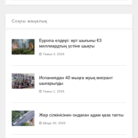
Соңғы жаңалық
Еуропа елдері: өрт шығыны €3
миллиардтың үстіне шықты
Тамыз 4, 2026
Испаниядан 40 мыңға жуық мигрант
шығарылды
Тамыз 1, 2026
Жер сілкінісінен ондаған адам қаза тапты
Шілде 30, 2026