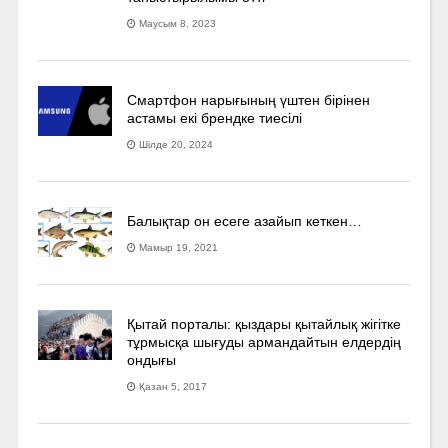
Маусым 8, 2023
Смартфон нарығының үштен бірінен
астамы екі брендке тиесілі
Шілде 20, 2024
Балықтар он есеге азайып кеткен…
Мамыр 19, 2021
Қытай порталы: қыздары қытайлық жігітке
тұрмысқа шығуды армандайтын елдердің
ондығы
Қазан 5, 2017