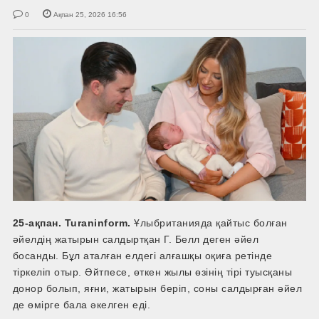
0
Ақпан 25, 2026 16:56
25-ақпан. Turaninform.
Ұлыбританияда қайтыс болған
әйелдің жатырын салдыртқан Г. Белл деген әйел
босанды. Бұл аталған елдегі алғашқы оқиға ретінде
тіркеліп отыр. Әйтпесе, өткен жылы өзінің тірі туысқаны
донор болып, яғни, жатырын беріп, соны салдырған әйел
де өмірге бала әкелген еді.