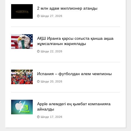
2 млн адам миллионер атанды
Шілде 27, 2026
АҚШ Иранға қарсы соғыста қанша ақша
жұмсалғанын жариялады
Шілде 22, 2026
Испания – футболдан әлем чемпионы
Шілде 20, 2026
Apple әлемдегі ең қымбат компанияға
айналды
Шілде 17, 2026