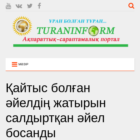
МӘЗІР
Қайтыс болған
әйелдің жатырын
салдыртқан әйел
босанды