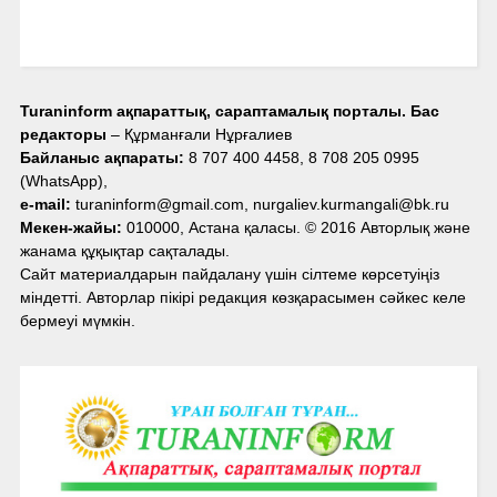
Turaninform ақпараттық, сараптамалық порталы. Бас
редакторы
– Құрманғали Нұрғалиев
Байланыс ақпараты:
8 707 400 4458, 8 708 205 0995
(WhatsApp),
e-mail:
turaninform@gmail.com, nurgaliev.kurmangali@bk.ru
Мекен-жайы:
010000, Астана қаласы. © 2016 Авторлық және
жанама құқықтар сақталады.
Сайт материалдарын пайдалану үшін сілтеме көрсетуіңіз
міндетті. Авторлар пікірі редакция көзқарасымен сәйкес келе
бермеуі мүмкін.