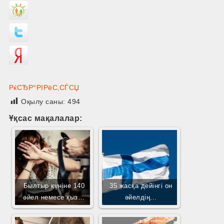
РќСЂР°РІРёС‚СЃСЏ
Оқылу саны:
494
Ұқсас мақалалар:
Былтыр күніне 140
35 жасқа дейінгі он
әйел немесе қыз…
әйелдің…