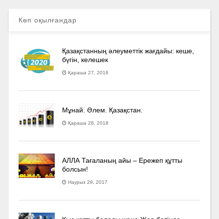
Көп оқылғандар
Қазақстанның әлеуметтік жағдайы: кеше,
бүгін, келешек
Қараша 27, 2016
Мұнай. Әлем. Қазақстан.
Қараша 28, 2018
АЛЛА Тағаланың айы – Ережеп құтты
болсын!
Наурыз 29, 2017