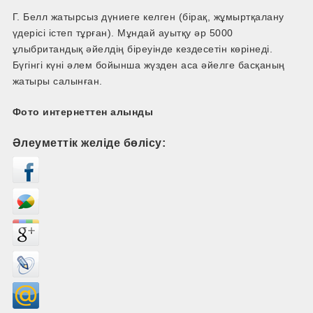
Г. Белл жатырсыз дүниеге келген (бірақ, жұмыртқалану
үдерісі істеп тұрған). Мұндай ауытқу әр 5000
ұлыбритандық әйелдің біреуінде кездесетін көрінеді.
Бүгінгі күні әлем бойынша жүзден аса әйелге басқаның
жатыры салынған.
Фото интернеттен алынды
Әлеуметтік желіде бөлісу: