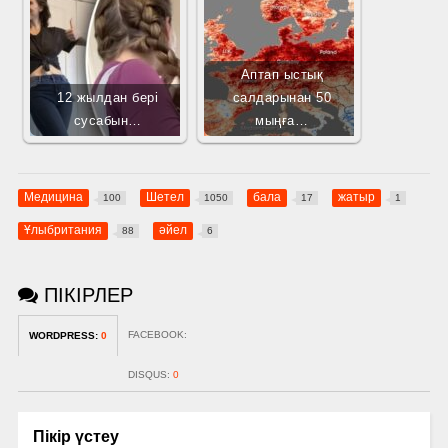
Аптап ыстық
12 жылдан бері
салдарынан 50
сусабын…
мыңға…
Медицина
Шетел
бала
жатыр
100
1050
17
1
Ұлыбритания
әйел
88
6
ПІКІРЛЕР
FACEBOOK:
WORDPRESS:
0
DISQUS:
0
Пікір үстеу