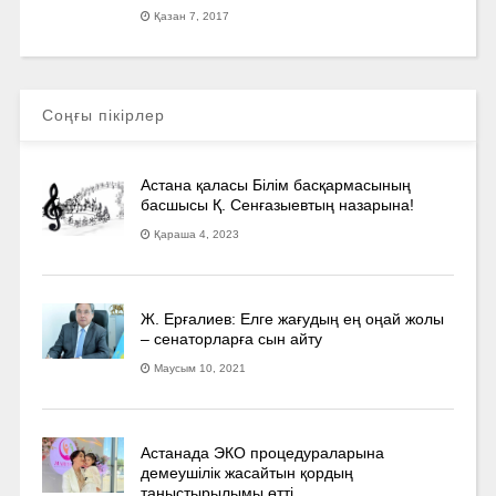
Қазан 7, 2017
Соңғы пікірлер
Астана қаласы Білім басқармасының
басшысы Қ. Сенғазыевтың назарына!
Қараша 4, 2023
Ж. Ерғалиев: Елге жағудың ең оңай жолы
– сенаторларға сын айту
Маусым 10, 2021
Астанада ЭКО процедураларына
демеушілік жасайтын қордың
таныстырылымы өтті