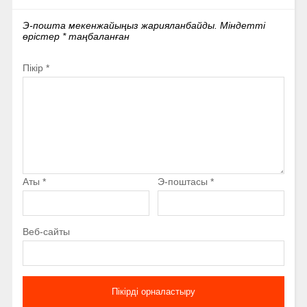
Э-пошта мекенжайыңыз жарияланбайды.
Міндетті
өрістер
*
таңбаланған
Пікір
*
Аты
*
Э-поштасы
*
Веб-сайты