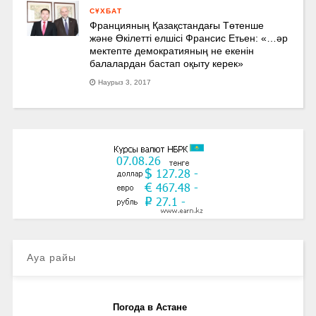
СҰХБАТ
Францияның Қазақстандағы Төтенше
және Өкілетті елшісі Франсис Етьен: «…әр
мектепте демократияның не екенін
балалардан бастап оқыту керек»
Наурыз 3, 2017
Ауа райы
Погода в Астане