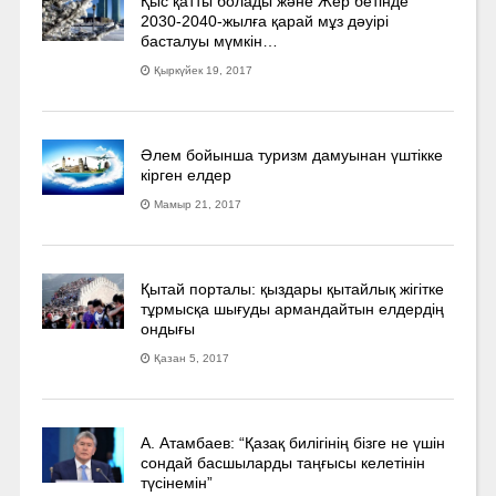
Қыс қатты болады және Жер бетінде
2030-2040­-жылға қарай мұз дәуірі
басталуы мүмкін…
Қыркүйек 19, 2017
Әлем бойынша туризм дамуынан үштікке
кірген елдер
Мамыр 21, 2017
Қытай порталы: қыздары қытайлық жігітке
тұрмысқа шығуды армандайтын елдердің
ондығы
Қазан 5, 2017
А. Атамбаев: “Қазақ билігінің бізге не үшін
сондай басшыларды таңғысы келетінін
түсінемін”