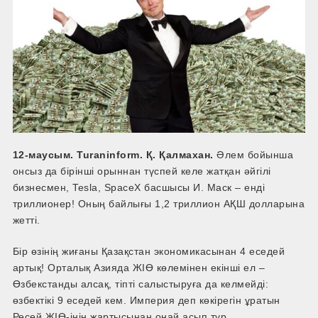
12-маусым. Turaninform. Қ. Қалмахан.
Әлем бойынша
онсыз да бірінші орыннан түспей келе жатқан әйгілі
бизнесмен, Tesla, SpaceX басшысы И. Маск – енді
триллионер! Оның байлығы 1,2 триллион АҚШ долларына
жетті.
Бір өзінің жиғаны Қазақстан экономикасынан 4 еседей
артық! Орталық Азияда ЖІӨ көлемінен екінші ел –
Өзбекстанды алсақ, тіпті салыстыруға да келмейді:
өзбектікі 9 еседей кем. Империя деп көкірегін ұратын
Ресей ЖІӨ-інің жартысынан оңай асып тұр.