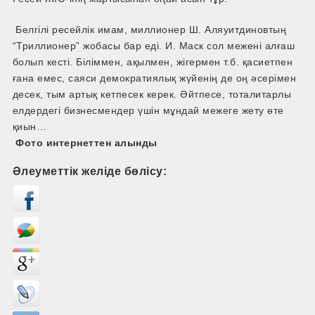
Белгілі ресейлік имам, миллионер Ш. Аляуитдиновтың
“Триллионер” жобасы бар еді. И. Маск сол межені алғаш
болып кесті. Біліммен, ақылмен, жігермен т.б. қасиетпен
ғана емес, саяси демократиялық жүйенің де оң әсерімен
десек, тым артық кетпесек керек. Әйтпесе, тоталитарлы
елдердегі бизнесмендер үшін мұндай межеге жету өте
қиын…
Фото интернеттен алынды
Әлеуметтік желіде бөлісу: