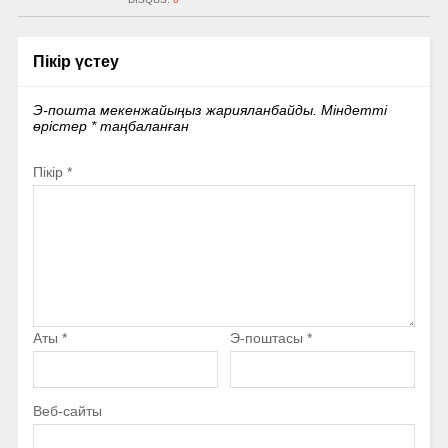
Пікір үстеу
Э-пошта мекенжайыңыз жарияланбайды.
Міндетті
өрістер
*
таңбаланған
Пікір
*
Аты
*
Э-поштасы
*
Веб-сайты