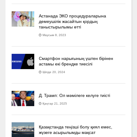
Астанада ЭКО процедураларына
демеушілік жасайтын қордың
таныстырылымы өтті
Маусым 8, 2023
Смартфон нарығының үштен бірінен
астамы екі брендке тиесілі
Шілде 20, 2024
Д. Трамп: Ол мәмілеге келуге тиісті
Қаңтар 21, 2025
Қазақстанда теңізші болу қиял емес,
жүзеге асырылымды мақсат