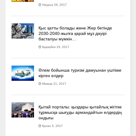
Наурыз 29, 2017
Қыс қатты болады және Жер бетінде
2030-2040­-жылға қарай мұз дәуірі
басталуы мүмкін…
Қыркүйек 19, 2017
Әлем бойынша туризм дамуынан үштікке
кірген елдер
Мамыр 21, 2017
Қытай порталы: қыздары қытайлық жігітке
тұрмысқа шығуды армандайтын елдердің
ондығы
Қазан 5, 2017