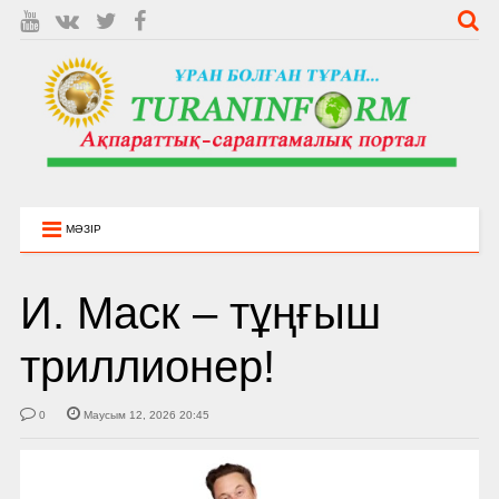
МӘЗІР
И. Маск – тұңғыш
триллионер!
0
Маусым 12, 2026 20:45