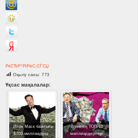
РќСЂР°РІРёС‚СЃСЏ
Оқылу саны:
773
Ұқсас мақалалар:
Илон Маск байлығы
Әлемнің ТОП-10
$700 миллиардқа…
миллиардерлері