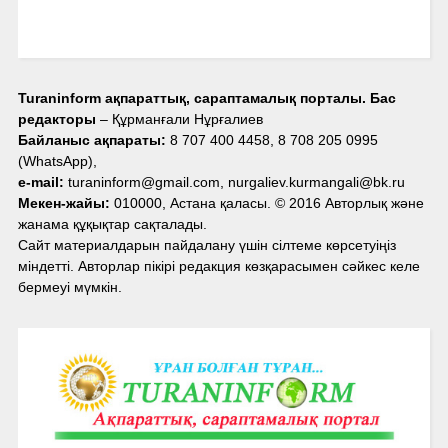
Turaninform ақпараттық, сараптамалық порталы. Бас
редакторы
– Құрманғали Нұрғалиев
Байланыс ақпараты:
8 707 400 4458, 8 708 205 0995
(WhatsApp),
e-mail:
turaninform@gmail.com, nurgaliev.kurmangali@bk.ru
Мекен-жайы:
010000, Астана қаласы. © 2016 Авторлық және
жанама құқықтар сақталады.
Сайт материалдарын пайдалану үшін сілтеме көрсетуіңіз
міндетті. Авторлар пікірі редакция көзқарасымен сәйкес келе
бермеуі мүмкін.