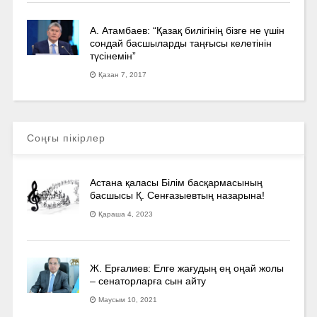
А. Атамбаев: “Қазақ билігінің бізге не үшін
сондай басшыларды таңғысы келетінін
түсінемін”
Қазан 7, 2017
Соңғы пікірлер
Астана қаласы Білім басқармасының
басшысы Қ. Сенғазыевтың назарына!
Қараша 4, 2023
Ж. Ерғалиев: Елге жағудың ең оңай жолы
– сенаторларға сын айту
Маусым 10, 2021