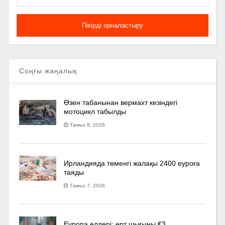
Соңғы жаңалық
Өзен табанынан вермахт кезіндегі
мотоцикл табылды
Тамыз 8, 2026
Ирландияда төменгі жалақы 2400 еуроға
таяды
Тамыз 7, 2026
Еуропа елдері: өрт шығыны €3