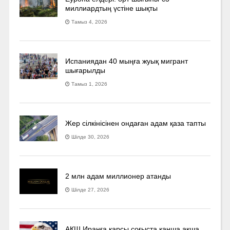
миллиардтың үстіне шықты
Тамыз 4, 2026
Испаниядан 40 мыңға жуық мигрант
шығарылды
Тамыз 1, 2026
Жер сілкінісінен ондаған адам қаза тапты
Шілде 30, 2026
2 млн адам миллионер атанды
Шілде 27, 2026
АҚШ Иранға қарсы соғыста қанша ақша