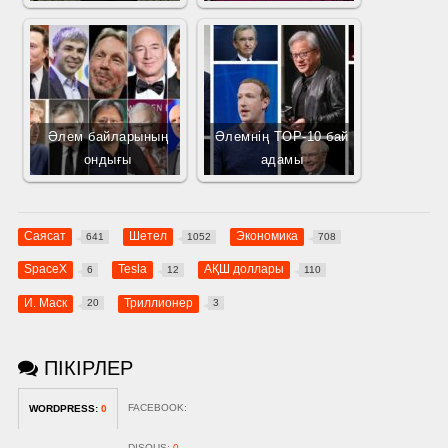
Әлем байларының
Әлемнің TOP-10 бай
ондығы
адамы
Саясат
Шетел
Экономика
641
1052
708
SpaceX
Tesla
АҚШ доллары
6
12
110
И. Маск
Триллионер
20
3
ПІКІРЛЕР
FACEBOOK:
WORDPRESS:
0
DISQUS:
0