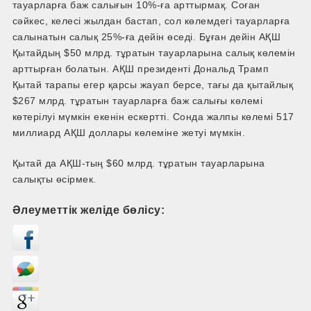
тауарларға баж салығын 10%-ға арттырмақ. Соған
сәйкес, келесі жылдан бастап, сол көлемдегі тауарларға
салынатын салық 25%-­ға дейін өседі. Бұған дейін АҚШ
Қытайдың $50 млрд. тұратын тауарларына салық көлемін
арттырған болатын. АҚШ президенті Дональд Трамп
Қытай тарапы егер қарсы жауап берсе, тағы да қытайлық
$267 млрд. тұратын тауарларға баж салығы көлемі
көтерілуі мүмкін екенін ескертті. Сонда жалпы көлемі 517
миллиард АҚШ доллары көлеміне жетуі мүмкін.
Қытай да АҚШ-­тың $60 млрд. тұратын тауарларына
салықты өсірмек.
Әлеуметтік желіде бөлісу: