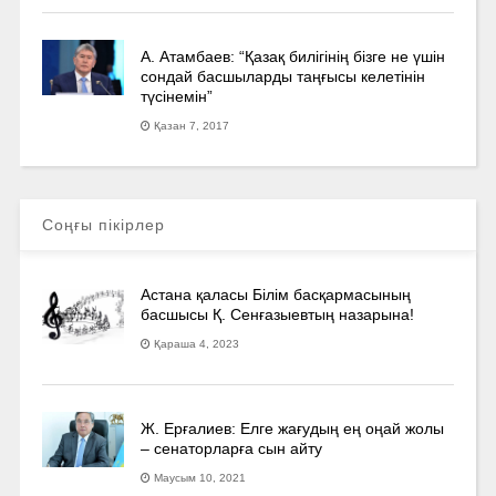
А. Атамбаев: “Қазақ билігінің бізге не үшін
сондай басшыларды таңғысы келетінін
түсінемін”
Қазан 7, 2017
Соңғы пікірлер
Астана қаласы Білім басқармасының
басшысы Қ. Сенғазыевтың назарына!
Қараша 4, 2023
Ж. Ерғалиев: Елге жағудың ең оңай жолы
– сенаторларға сын айту
Маусым 10, 2021