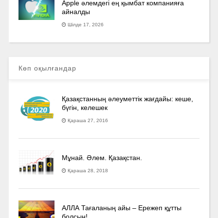
Apple әлемдегі ең қымбат компанияға
айналды
Шілде 17, 2026
Көп оқылғандар
Қазақстанның әлеуметтік жағдайы: кеше,
бүгін, келешек
Қараша 27, 2016
Мұнай. Әлем. Қазақстан.
Қараша 28, 2018
АЛЛА Тағаланың айы – Ережеп құтты
болсын!