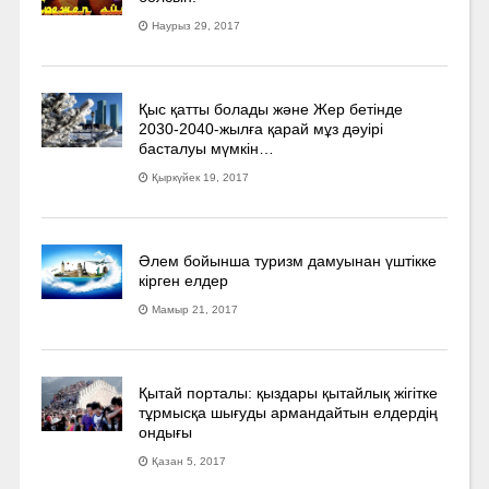
Наурыз 29, 2017
Қыс қатты болады және Жер бетінде
2030-2040­-жылға қарай мұз дәуірі
басталуы мүмкін…
Қыркүйек 19, 2017
Әлем бойынша туризм дамуынан үштікке
кірген елдер
Мамыр 21, 2017
Қытай порталы: қыздары қытайлық жігітке
тұрмысқа шығуды армандайтын елдердің
ондығы
Қазан 5, 2017