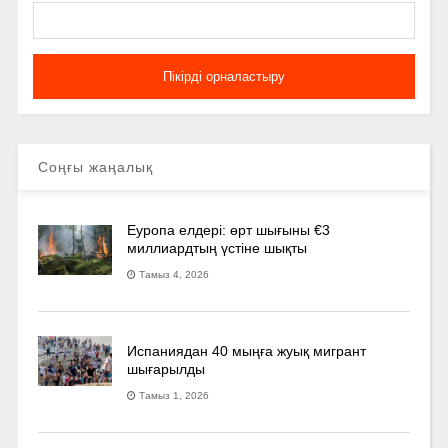
Соңғы жаңалық
Еуропа елдері: өрт шығыны €3
миллиардтың үстіне шықты
Тамыз 4, 2026
Испаниядан 40 мыңға жуық мигрант
шығарылды
Тамыз 1, 2026