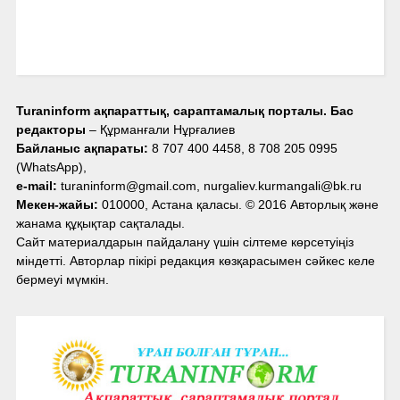
Turaninform ақпараттық, сараптамалық порталы. Бас
редакторы
– Құрманғали Нұрғалиев
Байланыс ақпараты:
8 707 400 4458, 8 708 205 0995
(WhatsApp),
e-mail:
turaninform@gmail.com, nurgaliev.kurmangali@bk.ru
Мекен-жайы:
010000, Астана қаласы. © 2016 Авторлық және
жанама құқықтар сақталады.
Сайт материалдарын пайдалану үшін сілтеме көрсетуіңіз
міндетті. Авторлар пікірі редакция көзқарасымен сәйкес келе
бермеуі мүмкін.