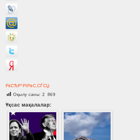
РќСЂР°РІРёС‚СЃСЏ
Оқылу саны:
2 869
Ұқсас мақалалар: