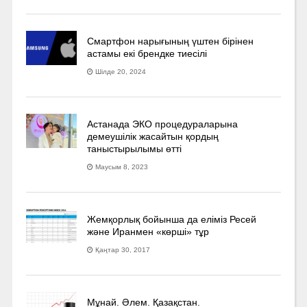
Смартфон нарығының үштен бірінен
астамы екі брендке тиесілі
Шілде 20, 2024
Астанада ЭКО процедураларына
демеушілік жасайтын қордың
таныстырылымы өтті
Маусым 8, 2023
Жемқорлық бойынша да еліміз Ресей
және Иранмен «көрші» тұр
Қаңтар 30, 2017
Мұнай. Әлем. Қазақстан.