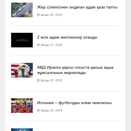
Жер сілкінісінен ондаған адам қаза тапты
Шілде 30, 2026
2 млн адам миллионер атанды
Шілде 27, 2026
АҚШ Иранға қарсы соғыста қанша ақша
жұмсалғанын жариялады
Шілде 22, 2026
Испания – футболдан әлем чемпионы
Шілде 20, 2026