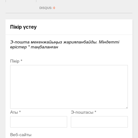
DISQUS:
0
Пікір үстеу
Э-пошта мекенжайыңыз жарияланбайды.
Міндетті
өрістер
*
таңбаланған
Пікір
*
Аты
*
Э-поштасы
*
Веб-сайты