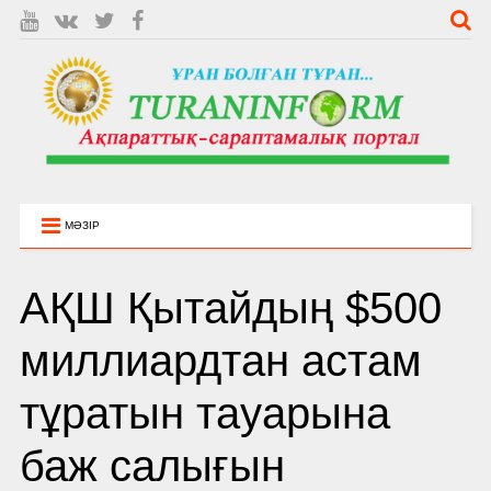
МӘЗІР
АҚШ Қытайдың $500
миллиардтан астам
тұратын тауарына
баж салығын