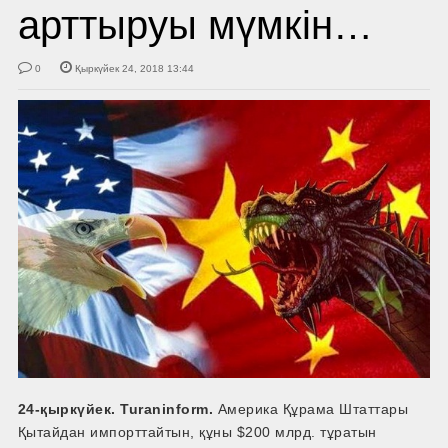
арттыруы мүмкін…
0
Қыркүйек 24, 2018 13:44
24-қыркүйек. Turaninform.
Америка Құрама Штаттары
Қытайдан импорттайтын, құны $200 млрд. тұратын