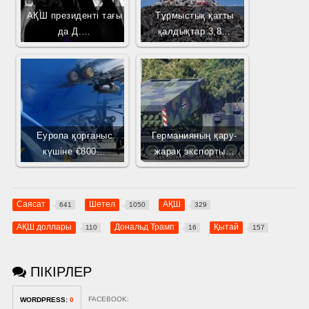
АҚШ президенті тағы
Тұрмыстық қатты
да Д.…
қалдықтар 3,8…
Еуропа қорғаныс
Германияның қару-
күшіне €800…
жарақ экспорты…
Саясат
Шетел
АҚШ
641
1050
329
АҚШ доллары
Дональд Трамп
Қытай
110
16
157
ПІКІРЛЕР
FACEBOOK:
WORDPRESS:
0