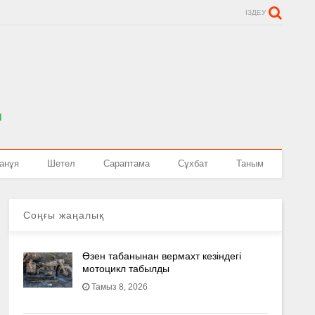
ІЗДЕУ
анұя
Шетел
Сараптама
Сұхбат
Таным
Соңғы жаңалық
Өзен табанынан вермахт кезіндегі
мотоцикл табылды
Тамыз 8, 2026