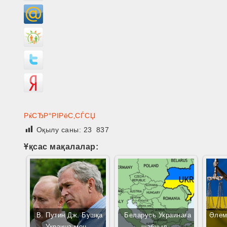
РќСЂР°РІРёС‚СЃСЏ
Оқылу саны:
23 837
Ұқсас мақалалар:
В. Путин Дж. Бушқа
Беларусь Украинаға
Әлем