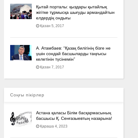
Қытай порталы: қыздары қытайлық
жігітке тұрмысқа шығуды армандайтын
елдердің ондығы
Қазан 5, 2017
А. Атамбаев: “Қазақ билігінің бізге не
үшін сондай басшыларды таңғысы
келетінін түсінемін”
Қазан 7, 2017
Соңғы пікірлер
Астана қаласы Білім басқармасының
басшысы Қ. Сенғазыевтың назарына!
Қараша 4, 2023