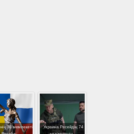
нің 36 мемлекеті
Украина Ресейдің 74