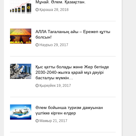
Мұнай. Әлем. Қазақстан.
Қараша 28, 2018
АЛЛА Тағаланың айы – Ережеп құтты
болсын!
Наурыз 29, 2017
Қыс қатты болады және Жер бетінде
2030-2040­-жылға қарай мұз дәуірі
басталуы мүмкін…
Қыркүйек 19, 2017
Әлем бойынша туризм дамуынан
үштікке кірген елдер
Мамыр 21, 2017