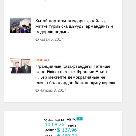
Қытай порталы: қыздары қытайлық
жігітке тұрмысқа шығуды армандайтын
елдердің ондығы
Қазан 5, 2017
СҰХБАТ
Францияның Қазақстандағы Төтенше
және Өкілетті елшісі Франсис Етьен:
«…әр мектепте демократияның не
екенін балалардан бастап оқыту керек»
Наурыз 3, 2017