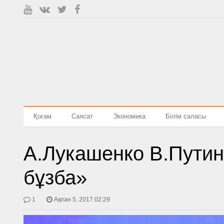
Қоғам
Саясат
Экономика
Білім саласы
А.Лукашенко В.Путинг
бұзба»
1
Ақпан 5, 2017 02:29