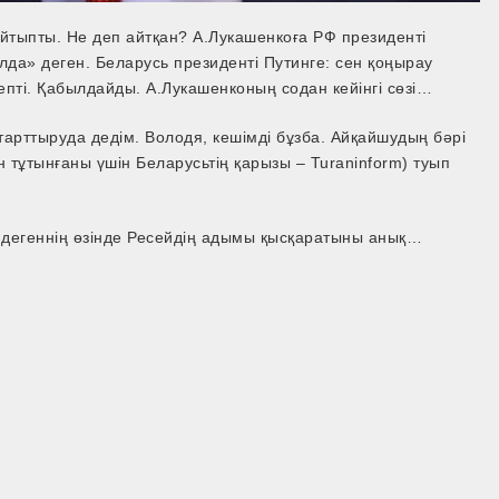
йтыпты. Не деп айтқан? А.Лукашенкоға РФ президенті
да» деген. Беларусь президенті Путинге: сен қоңырау
епті. Қабылдайды. А.Лукашенконың содан кейінгі сөзі…
арттыруда дедім. Володя, кешімді бұзба. Айқай­шудың бәрі
н тұтынғаны үшін Беларусьтің қарызы – Turaninform) туып
 дегеннің өзінде Ресейдің адымы қысқаратыны анық…