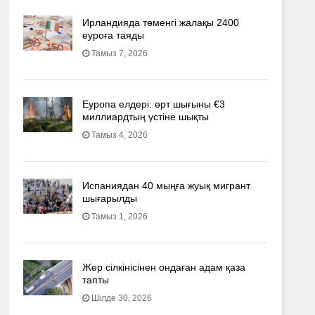
Ирландияда төменгі жалақы 2400
еуроға таяды
Тамыз 7, 2026
Еуропа елдері: өрт шығыны €3
миллиардтың үстіне шықты
Тамыз 4, 2026
Испаниядан 40 мыңға жуық мигрант
шығарылды
Тамыз 1, 2026
Жер сілкінісінен ондаған адам қаза
тапты
Шілде 30, 2026