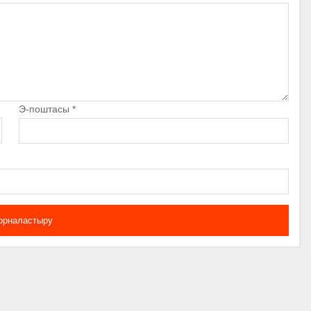
Э-поштасы
*