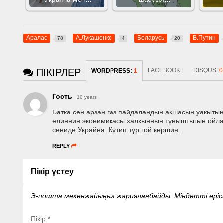
Украина мен…
шабуыл…
Аралас
А.Лукашенко
Беларусь
В.Путин
78
4
20
ПІКІРЛЕР
FACEBOOK:
DISQUS:
0
WORDPRESS:
1
Гость
10 years
Батка сен арзан газ пайдаландын акшасын уакытын
елиннин эконимикасы халкыннын түныштыгын ойлап
сениде Украйна. Күтип түр гой көршин.
REPLY
Пікір үстеу
Э-пошта мекенжайыңыз жарияланбайды.
Міндетті өрі
Пікір
*