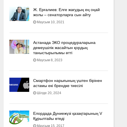
Ж. Ерғалиев: Елге жағудың ең оңай
жолы – сенаторларға сын айту
Маусым 10, 2021
Астанада ЭКО процедураларына
демеушілік жасайтын қордың
таныстырылымы өтті
Маусым 8, 2023
Смартфон нарығының үштен бірінен
астамы екі брендке тиесілі
Шілде 20, 2024
Елордада Дүниежүзі қазақтарының V
Құрылтайы өтеді
Маусым 15, 2017