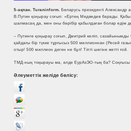
5-
ақпан. Turaninform.
Беларусь президенті Александр а
В.Путин қоңырау соғып: «Ертең Медведев барады. Қабыл
шалмасаң да, мен оны бәрібір қабылдаған болар едім д
– Путинге қоңырау соғып, Дмитрий келіп, сазайынымды т
қайдағы бір түкке тұрғысыз 500 миллионнан (Ресей газы
отыр! 500 миллион деген не бұл! Тіпті шегіне жетті ғой.
ТМД-­ның тоқырауы ма, әлде ЕурАзЭО-­тың ба? Соңғысы
Әлеуметтік желіде бөлісу: