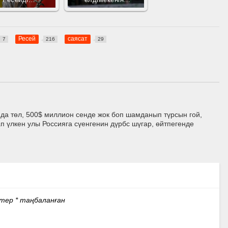
Ресейді…
елдімекенін…
Ресей
саясат
7
216
29
да төл, 500$ миллион сенде жок боп шамданып түрсын гой,
 үлкен улы Россияга сүенгенин дүрбс шүгар, өйтпегенде
стер
*
таңбаланған