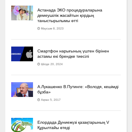
Астанада ЭКО процедураларына
демеушілік жасайтын қордың
таныстырылымы өтті
Маусым 8, 2023
Смартфон нарығының үштен бірінен
астамы екі брендке тиесілі
Шілде 20, 2024
А.Лукашенко В.Путинге: «Володя, кешімді
бұзба»
Ақпан 5, 2017
Елордада Дүниежүзі қазақтарының V
Құрылтайы өтеді