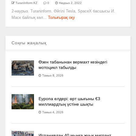
TuranInform KZ
0
Наурыз 2, 2022
2-наурыз. Turaninform. Әйгілі Tesla, SpaceX басшысы И.
Маск байлық көл...
Толығырақ оқу
Соңғы жаңалық
Өзен табанынан вермахт кезіндегі
мотоцикл табылды
Тамыз 8, 2026
Еуропа елдері: өрт шығыны €3
миллиардтың үстіне шықты
Тамыз 4, 2026
Испаниядан 40 мыңға жуық мигрант