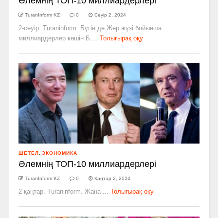
Әлемнің ТОП-10 миллиардерлері
TuranInform KZ
0
Сәуір 2, 2024
2-сәуір. Turaninform. Бүгін де Жер жүзі бойынша
миллиардерлер көшін Б....
Толығырақ оқу
ШЕТЕЛ
,
ЭКОНОМИКА
Әлемнің ТОП-10 миллиардерлері
TuranInform KZ
0
Қаңтар 2, 2024
2-қаңтар. Turaninform. Жаңа ...
Толығырақ оқу