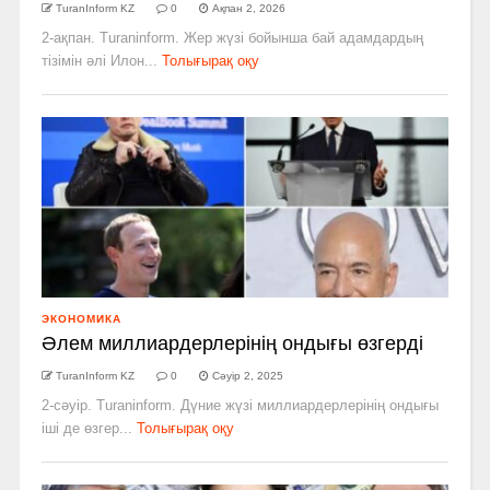
TuranInform KZ
0
Ақпан 2, 2026
2-ақпан. Turaninform. Жер жүзі бойынша бай адамдардың
тізімін әлі Илон...
Толығырақ оқу
ЭКОНОМИКА
Әлем миллиардерлерінің ондығы өзгерді
TuranInform KZ
0
Сәуір 2, 2025
2-сәуір. Turaninform. Дүние жүзі миллиардерлерінің ондығы
іші де өзгер...
Толығырақ оқу