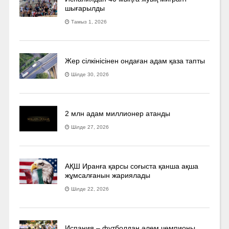
шығарылды
Тамыз 1, 2026
Жер сілкінісінен ондаған адам қаза тапты
Шілде 30, 2026
2 млн адам миллионер атанды
Шілде 27, 2026
АҚШ Иранға қарсы соғыста қанша ақша
жұмсалғанын жариялады
Шілде 22, 2026
Испания – футболдан әлем чемпионы