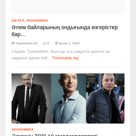
ШЕТЕЛ
,
ЭКОНОМИКА
Әлем байларының ондығында өзгерістер
бар…
TuranInform KZ
0
Қазан 2, 2024
2-қазан. Turaninform. Былтыр осы уақытта үштікте не
ондықта тұрған кей...
Толығырақ оқу
ЭКОНОМИКА