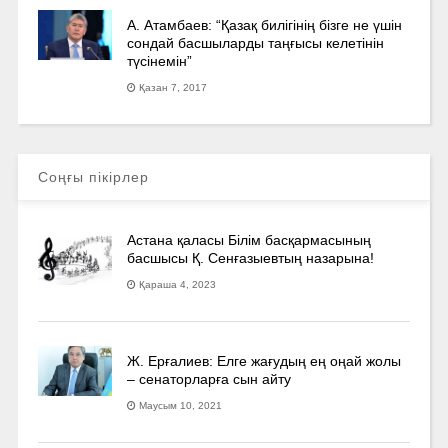
А. Атамбаев: “Қазақ билігінің бізге не үшін
сондай басшыларды таңғысы келетінін
түсінемін”
Қазан 7, 2017
Соңғы пікірлер
Астана қаласы Білім басқармасының
басшысы Қ. Сенғазыевтың назарына!
Қараша 4, 2023
Ж. Ерғалиев: Елге жағудың ең оңай жолы
– сенаторларға сын айту
Маусым 10, 2021