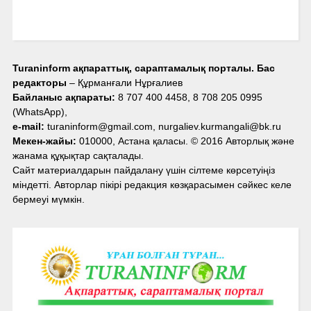
Turaninform ақпараттық, сараптамалық порталы. Бас
редакторы
– Құрманғали Нұрғалиев
Байланыс ақпараты:
8 707 400 4458, 8 708 205 0995
(WhatsApp),
e-mail:
turaninform@gmail.com, nurgaliev.kurmangali@bk.ru
Мекен-жайы:
010000, Астана қаласы. © 2016 Авторлық және
жанама құқықтар сақталады.
Сайт материалдарын пайдалану үшін сілтеме көрсетуіңіз
міндетті. Авторлар пікірі редакция көзқарасымен сәйкес келе
бермеуі мүмкін.