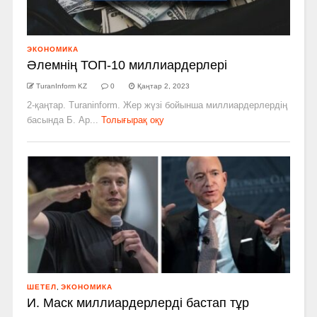
ЭКОНОМИКА
Әлемнің ТОП-10 миллиардерлері
TuranInform KZ
0
Қаңтар 2, 2023
2-қаңтар. Turaninform. Жер жүзі бойынша миллиардерлердің
басында Б. Ар...
Толығырақ оқу
ШЕТЕЛ
,
ЭКОНОМИКА
И. Маск миллиардерлерді бастап тұр