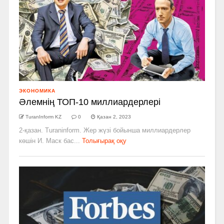
ЭКОНОМИКА
Әлемнің ТОП-10 миллиардерлері
TuranInform KZ
0
Қазан 2, 2023
2-қазан. Turaninform. Жер жүзі бойынша миллиардерлер
көшін И. Маск бас...
Толығырақ оқу