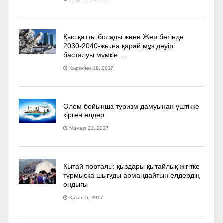
Қыс қатты болады және Жер бетінде
2030-2040­-жылға қарай мұз дәуірі
басталуы мүмкін…
Қыркүйек 19, 2017
Әлем бойынша туризм дамуынан үштікке
кірген елдер
Мамыр 21, 2017
Қытай порталы: қыздары қытайлық жігітке
тұрмысқа шығуды армандайтын елдердің
ондығы
Қазан 5, 2017