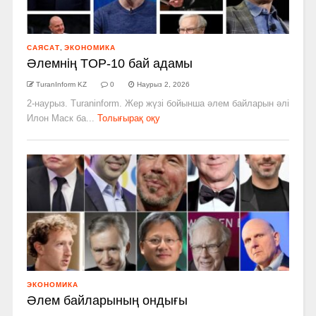
САЯСАТ
,
ЭКОНОМИКА
Әлемнің TOP-10 бай адамы
TuranInform KZ
0
Наурыз 2, 2026
2-наурыз. Turaninform. Жер жүзі бойынша әлем байларын әлі
Илон Маск ба...
Толығырақ оқу
ЭКОНОМИКА
Әлем байларының ондығы