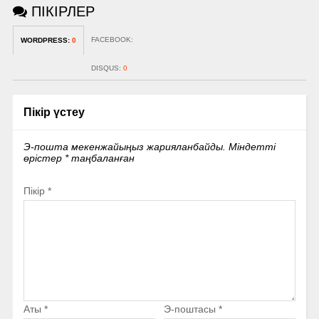
ПІКІРЛЕР
FACEBOOK:
WORDPRESS:
0
DISQUS:
0
Пікір үстеу
Э-пошта мекенжайыңыз жарияланбайды.
Міндетті
өрістер
*
таңбаланған
Пікір
*
Аты
*
Э-поштасы
*