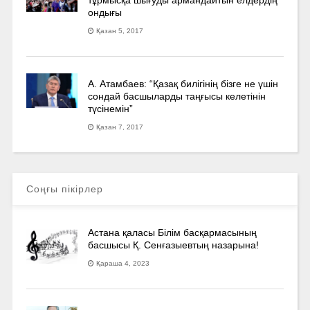
ондығы
Қазан 5, 2017
А. Атамбаев: “Қазақ билігінің бізге не үшін
сондай басшыларды таңғысы келетінін
түсінемін”
Қазан 7, 2017
Соңғы пікірлер
Астана қаласы Білім басқармасының
басшысы Қ. Сенғазыевтың назарына!
Қараша 4, 2023