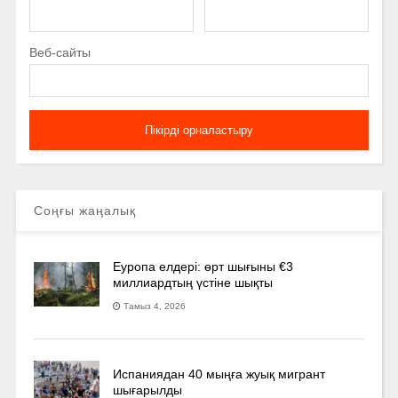
Веб-сайты
Соңғы жаңалық
Еуропа елдері: өрт шығыны €3
миллиардтың үстіне шықты
Тамыз 4, 2026
Испаниядан 40 мыңға жуық мигрант
шығарылды