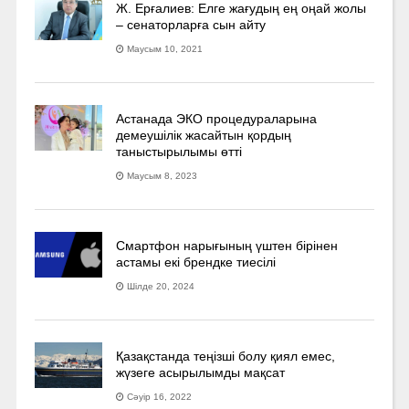
Ж. Ерғалиев: Елге жағудың ең оңай жолы
– сенаторларға сын айту
Маусым 10, 2021
Астанада ЭКО процедураларына
демеушілік жасайтын қордың
таныстырылымы өтті
Маусым 8, 2023
Смартфон нарығының үштен бірінен
астамы екі брендке тиесілі
Шілде 20, 2024
Қазақстанда теңізші болу қиял емес,
жүзеге асырылымды мақсат
Сәуір 16, 2022