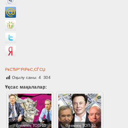
РќСЂР°РІРёС‚СЃСЏ
Оқылу саны:
4 304
Ұқсас мақалалар:
Әлемнің ТОП-10
Әлемнің ТОП-10