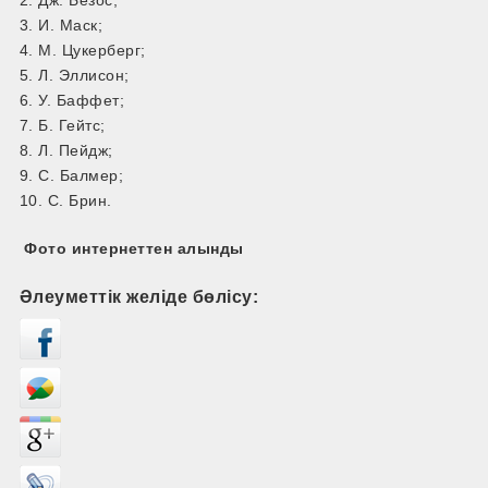
2. Дж. Безос;
3. И. Маск;
4. М. Цукерберг;
5. Л. Эллисон;
6. У. Баффет;
7. Б. Гейтс;
8. Л. Пейдж;
9. С. Балмер;
10. С. Брин.
Фото интернеттен алынды
Әлеуметтік желіде бөлісу: