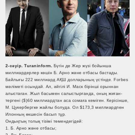
2-сәуір. Turaninform.
Бүгін де Жер жүзі бойынша
миллиардерлер көшін Б. Арно және отбасы бастады.
Байлығы 222 миллиард АҚШ долларының үстінде. Forbes
мәліметі осындай. Ал, әйгілі И. Маск бірінші орыннан
алыстаған. Жыл басымен салыстырғанда, оның жиған-
тергені ($)60 миллиардтан аса сомаға кеміген. Керісінше,
М. Цукербергке жайлы болуда. Ол $173,3 миллиардпен
Илонның өкшесін басып тұр.
Ондықтың толық тізімі төмендегідей:
1. Б. Арно және отбасы;