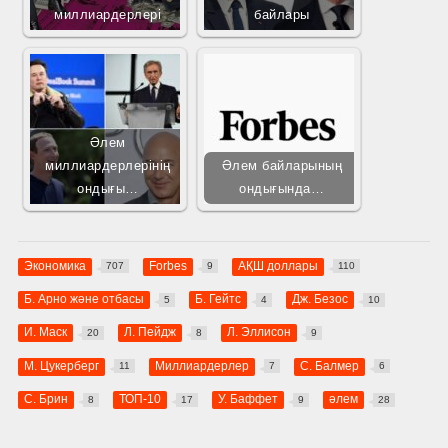
миллиардерлері
байлары
Әлем
миллиардерлерінің
Әлем байларының
ондығы…
ондығында…
Экономика
Forbes
АҚШ доллары
707
9
110
Б. Арно және отбасы
Б. Гейтс
Дж. Безос
5
4
10
И. Маск
Л. Пейдж
Л. Эллисон
20
8
9
М. Цукерберг
Миллиардерлер
С. Балмер
11
7
6
С. Брин
ТОП-10
У. Баффет
әлем
8
17
9
28