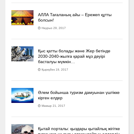
АЛЛА Тағаланың айы – Ережеп құтты
болсын!
Наурыз 29, 2017
Қыс қатты болады және Жер бетінде
2030-2040­-жылға қарай мұз дәуірі
басталуы мүмкін…
Қыркүйек 19, 2017
Әлем бойынша туризм дамуынан үштікке
кірген елдер
Мамыр 21, 2017
Қытай порталы: қыздары қытайлық жігітке
тұрмысқа шығуды армандайтын елдердің