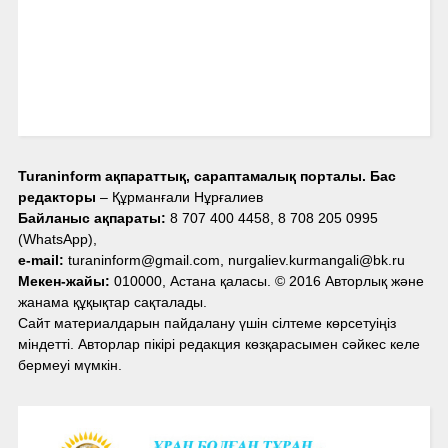
Turaninform ақпараттық, сараптамалық порталы. Бас
редакторы
– Құрманғали Нұрғалиев
Байланыс ақпараты:
8 707 400 4458, 8 708 205 0995
(WhatsApp),
e-mail:
turaninform@gmail.com, nurgaliev.kurmangali@bk.ru
Мекен-жайы:
010000, Астана қаласы. © 2016 Авторлық және
жанама құқықтар сақталады.
Сайт материалдарын пайдалану үшін сілтеме көрсетуіңіз
міндетті. Авторлар пікірі редакция көзқарасымен сәйкес келе
бермеуі мүмкін.