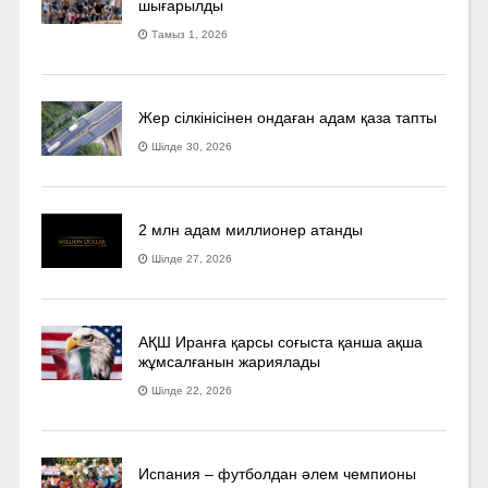
шығарылды
Тамыз 1, 2026
Жер сілкінісінен ондаған адам қаза тапты
Шілде 30, 2026
2 млн адам миллионер атанды
Шілде 27, 2026
АҚШ Иранға қарсы соғыста қанша ақша
жұмсалғанын жариялады
Шілде 22, 2026
Испания – футболдан әлем чемпионы