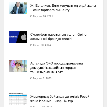
Ж. Ерғалиев: Елге жағудың ең оңай жолы
– сенаторларға сын айту
Маусым 10, 2021
Смартфон нарығының үштен бірінен
астамы екі брендке тиесілі
Шілде 20, 2024
Астанада ЭКО процедураларына
демеушілік жасайтын қордың
таныстырылымы өтті
Маусым 8, 2023
Жемқорлық бойынша да еліміз Ресей
және Иранмен «көрші» тұр