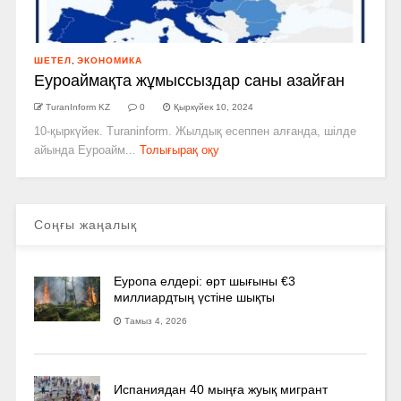
ШЕТЕЛ
,
ЭКОНОМИКА
Еуроаймақта жұмыссыздар саны азайған
TuranInform KZ
0
Қыркүйек 10, 2024
10-қыркүйек. Turaninform. Жылдық есеппен алғанда, шілде
айында Еуроайм...
Толығырақ оқу
Соңғы жаңалық
Еуропа елдері: өрт шығыны €3
миллиардтың үстіне шықты
Тамыз 4, 2026
Испаниядан 40 мыңға жуық мигрант