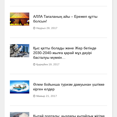
АЛЛА Тағаланың айы – Ережеп құтты
болсын!
Наурыз 29, 2017
Қыс қатты болады және Жер бетінде
2030-2040­-жылға қарай мұз дәуірі
басталуы мүмкін…
Қыркүйек 19, 2017
Әлем бойынша туризм дамуынан үштікке
кірген елдер
Мамыр 21, 2017
Қытай порталы: қыздары қытайлық жігітке