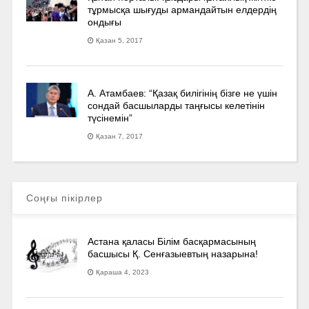
тұрмысқа шығуды армандайтын елдердің
ондығы
Қазан 5, 2017
А. Атамбаев: “Қазақ билігінің бізге не үшін
сондай басшыларды таңғысы келетінін
түсінемін”
Қазан 7, 2017
Соңғы пікірлер
Астана қаласы Білім басқармасының
басшысы Қ. Сенғазыевтың назарына!
Қараша 4, 2023